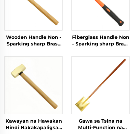
Wooden Handle Non -
Fiberglass Handle Non
Sparking sharp Brass
- Sparking sharp Brass
Copper German Type
Copper German Type
Sledge Hammers
Sledge Hammers
Hammer para Gamitin
Hammer para Gamitin
sa Flammable at
sa Flammable at
Explosive Places
Explosive Places
Kawayan na Hawakan
Gawa sa Tsina na
Hindi Nakakapaligsay
Multi-Function na