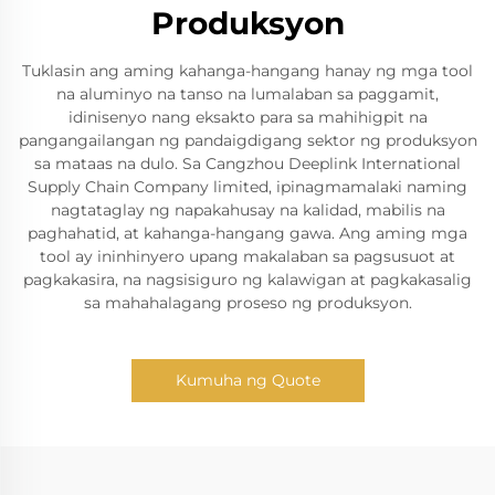
Produksyon
Tuklasin ang aming kahanga-hangang hanay ng mga tool
na aluminyo na tanso na lumalaban sa paggamit,
idinisenyo nang eksakto para sa mahihigpit na
pangangailangan ng pandaigdigang sektor ng produksyon
sa mataas na dulo. Sa Cangzhou Deeplink International
Supply Chain Company limited, ipinagmamalaki naming
nagtataglay ng napakahusay na kalidad, mabilis na
paghahatid, at kahanga-hangang gawa. Ang aming mga
tool ay ininhinyero upang makalaban sa pagsusuot at
pagkakasira, na nagsisiguro ng kalawigan at pagkakasalig
sa mahahalagang proseso ng produksyon.
Kumuha ng Quote