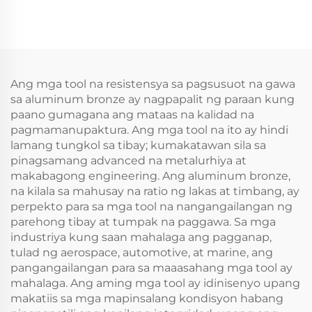
Matalas na Tanso na
Brass Square Shovel
Martilyo para sa
na may Wooden
Paggamit sa Mga
Handle para sa
Mapaminsalang at
Paggamit sa Kemikal
Mapapaminsalang
at Explosion-
Lugar
Protection na Sektor
Ang mga tool na resistensya sa pagsusuot na gawa
sa aluminum bronze ay nagpapalit ng paraan kung
paano gumagana ang mataas na kalidad na
pagmamanupaktura. Ang mga tool na ito ay hindi
lamang tungkol sa tibay; kumakatawan sila sa
pinagsamang advanced na metalurhiya at
makabagong engineering. Ang aluminum bronze,
na kilala sa mahusay na ratio ng lakas at timbang, ay
perpekto para sa mga tool na nangangailangan ng
parehong tibay at tumpak na paggawa. Sa mga
industriya kung saan mahalaga ang pagganap,
tulad ng aerospace, automotive, at marine, ang
pangangailangan para sa maaasahang mga tool ay
mahalaga. Ang aming mga tool ay idinisenyo upang
makatiis sa mga mapinsalang kondisyon habang