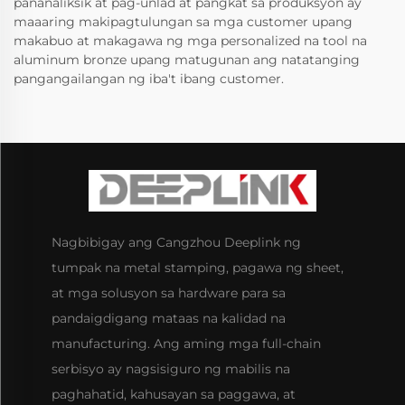
pananaliksik at pag-unlad at pangkat sa produksyon ay
maaaring makipagtulungan sa mga customer upang
makabuo at makagawa ng mga personalized na tool na
aluminum bronze upang matugunan ang natatanging
pangangailangan ng iba't ibang customer.
Nagbibigay ang Cangzhou Deeplink ng
tumpak na metal stamping, pagawa ng sheet,
at mga solusyon sa hardware para sa
pandaigdigang mataas na kalidad na
manufacturing. Ang aming mga full-chain
serbisyo ay nagsisiguro ng mabilis na
paghahatid, kahusayan sa paggawa, at