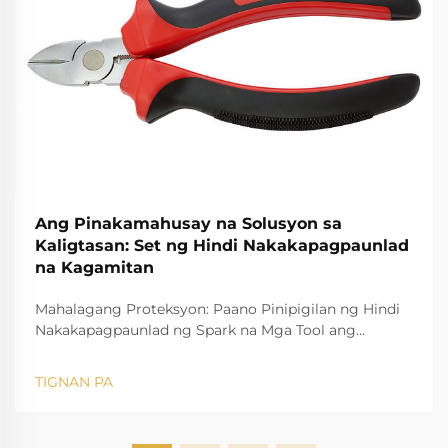
Ang Pinakamahusay na Solusyon sa
Kaligtasan: Set ng Hindi Nakakapagpaunlad
na Kagamitan
Mahalagang Proteksyon: Paano Pinipigilan ng Hindi
Nakakapagpaunlad ng Spark na Mga Tool ang
Aksidente sa Trabaho Ang Panganib ng Mga Spark sa
Mga Mapanganib na Kapaligiran Ang mga lugar ng
TIGNAN PA
trabaho na may panganib na pagsabog ng gas, tulad
ng mga oil refinery gas plant, chemical plant, at
mina, ay may panganib na...