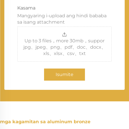
Kasama
Mangyaring i-upload ang hindi bababa
sa isang attachment
Up to 3 files，more 30mb，suppor
jpg、jpeg、png、pdf、doc、docx、
xls、xlsx、csv、txt
Isumite
mga kagamitan sa aluminum bronze