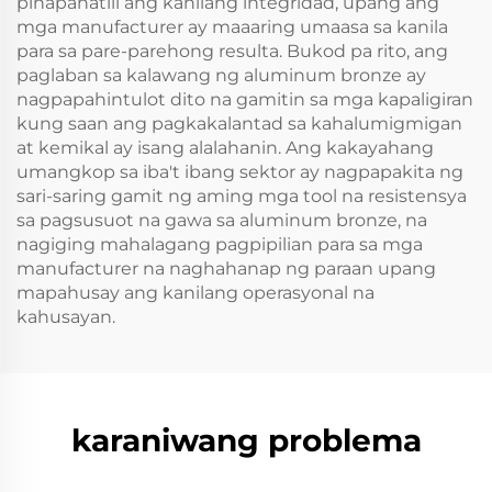
pinapanatili ang kanilang integridad, upang ang
mga manufacturer ay maaaring umaasa sa kanila
para sa pare-parehong resulta. Bukod pa rito, ang
paglaban sa kalawang ng aluminum bronze ay
nagpapahintulot dito na gamitin sa mga kapaligiran
kung saan ang pagkakalantad sa kahalumigmigan
at kemikal ay isang alalahanin. Ang kakayahang
umangkop sa iba't ibang sektor ay nagpapakita ng
sari-saring gamit ng aming mga tool na resistensya
sa pagsusuot na gawa sa aluminum bronze, na
nagiging mahalagang pagpipilian para sa mga
manufacturer na naghahanap ng paraan upang
mapahusay ang kanilang operasyonal na
kahusayan.
karaniwang problema