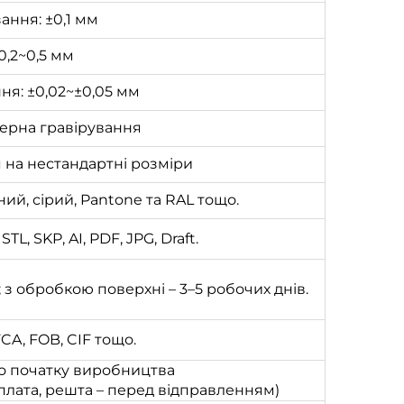
ання: ±0,1 мм
±0,2~0,5 мм
я: ±0,02~±0,05 мм
ерна гравірування
на нестандартні розміри
ний, сірий, Pantone та RAL тощо.
TL, SKP, AI, PDF, JPG, Draft.
; з обробкою поверхні – 3–5 робочих днів.
CA, FOB, CIF тощо.
до початку виробництва
лата, решта – перед відправленням)