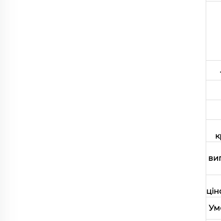
к
ви
цін
Ум