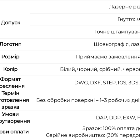
Лазерне різ
Гнуття: 
Допуск
Точне штампуванн
Логотип
Шовкографія, лаз
Розмір
Приймаємо замовлення 
Колір
Білий, чорний, срібний, черво
Формат
DWG, DXF, STEP, IGS, 3DS, S
реслення
Термін
готовлення
Без обробки поверхні – 1–3 робочих дні
зразка
Умови
DAP, DDP, EXW, F
оутворення
Зразок: 100% оплата 
ови оплати
Серійне виробництво: (30% передоп