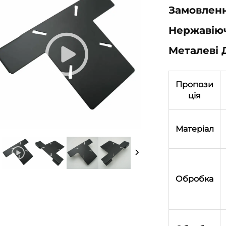
Замовленн
Нержавіюч
Металеві 
Пропози
ція
Матеріал
Обробка