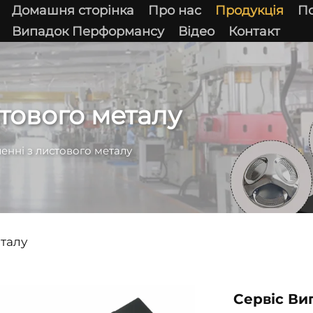
Домашня сторінка
Про нас
Продукція
По
Випадок Перформансу
Відео
Контакт
тового металу
енні з листового металу
еталу
Сервіс Ви