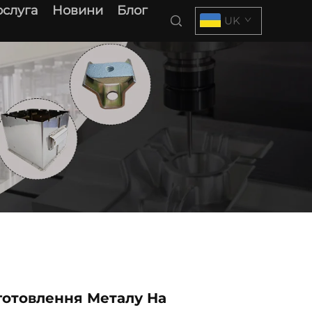
слуга
Новини
Блог
UK
готовлення Металу На