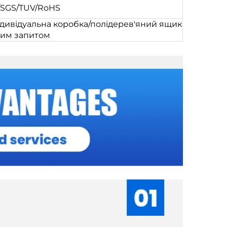
/SGS/TUV/RoHS
дивідуальна коробка/полідерев'яний ящик
шим запитом