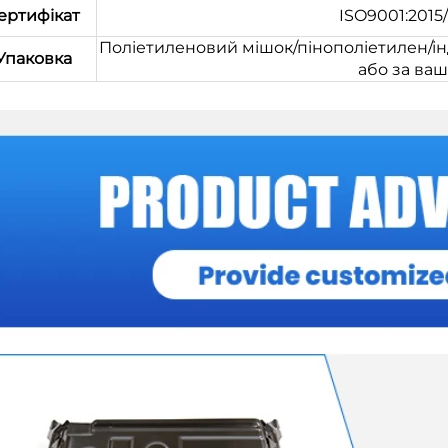
ертифікат
ISO9001:2015
Поліетиленовий мішок/пінополіетилен/ін
Упаковка
або за ва