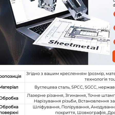
Згідно з вашим кресленням (розмір, мате
ропозиція
технологія то
Матеріал
Вуглецева сталь, SPCC, SGCC, нержаві
Лазерне різання, Згинання, Точне штам
Обробка
Нарізування різьби, Встановлення за
Обробка
Шліфування, Полірування, Анодуванн
поверхні
покриття, Шовкографія, Др