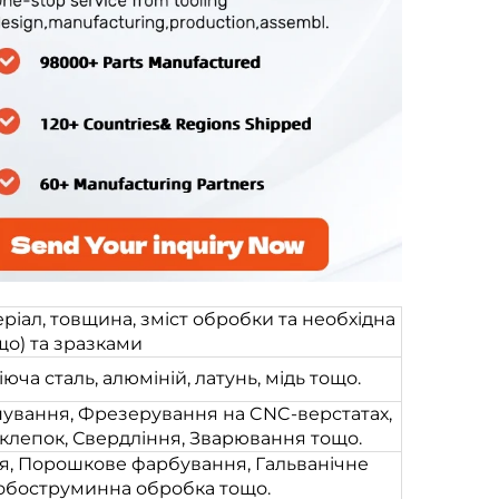
ріал, товщина, зміст обробки та необхідна
що) та зразками
юча сталь, алюміній, латунь, мідь тощо.
пування, Фрезерування на CNC-верстатах,
клепок, Свердління, Зварювання тощо.
я, Порошкове фарбування, Гальванічне
обоструминна обробка тощо.