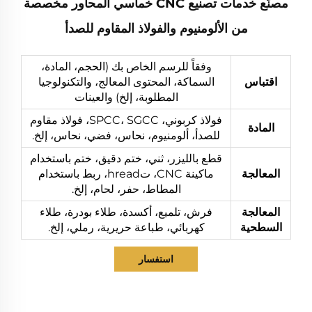
مصنّع خدمات تصنيع CNC خماسي المحاور مخصصة
من الألومنيوم والفولاذ المقاوم للصدأ
وفقاً للرسم الخاص بك (الحجم، المادة،
اقتباس
السماكة، المحتوى المعالج، والتكنولوجيا
المطلوبة، إلخ) والعينات
فولاذ كربوني، SPCC، SGCC، فولاذ مقاوم
المادة
للصدأ، ألومنيوم، نحاس، فضي، نحاس، إلخ.
قطع بالليزر، ثني، ختم دقيق، ختم باستخدام
المعالجة
ماكينة CNC، تhread، ربط باستخدام
المطاط، حفر، لحام، إلخ.
المعالجة
فرش، تلميع، أكسدة، طلاء بودرة، طلاء
السطحية
كهربائي، طباعة حريرية، رملي، إلخ.
استفسار