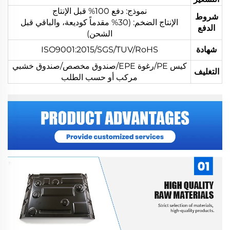
نموذج: دفع 100% قبل الإنتاج
شروط
الإنتاج الضخم: (30% مقدماً كوديعة، والباقي قبل
الدفع
الشحن)
شهادة
ISO9001:2015/SGS/TUV/RoHS
كيس PE/رغوة EPE/صندوق مخصص/صندوق خشبي
التغليف
مركب أو حسب الطلب