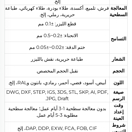
إلخ.
المعالجة
فرش، تلميع، أكسدة، طلاء بودرة، طلاء كهربائي، طباعة
السطحية
حريرية، رملي، إلخ.
قطع الليزر: ±0.1 مم
الانحناء: ±0.2~0.5 مم
التسامح
ختم الدقة: ±0.02~±0.05 مم
الشعار
طباعة حريرية، نقش بالليزر
الحجم
نقبل الحجم المخصص.
اللون
أبيض، أسود، فضي، أحمر، رمادي، بانتون وRAL، إلخ.
صيغة
DWG, DXF, STEP, IGS, 3DS, STL, SKP, AI, PDF,
الرسم
JPG, Draft.
وقت
بدون معالجة سطحية 1-3 أيام عمل؛ معالجة سطحية
إعداد
مطلوبة 3-5 أيام عمل.
العينة
شروط
DAP, DDP, EXW, FCA, FOB, CIF، إلخ
التسعير