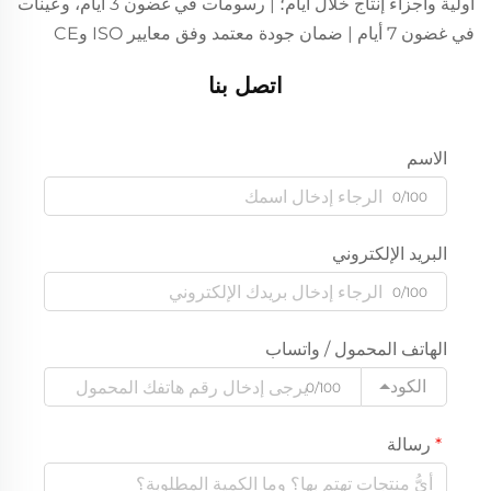
أولية وأجزاء إنتاج خلال أيام؛ | رسومات في غضون 3 أيام، وعينات
في غضون 7 أيام | ضمان جودة معتمد وفق معايير ISO وCE
اتصل بنا
الاسم
0/100
البريد الإلكتروني
0/100
الهاتف المحمول / واتساب
الكود
0/100
رسالة