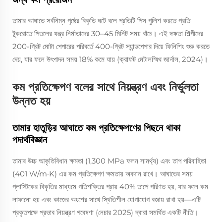
তামার আঘাতে সর্বনিম্ন পৃষ্ঠের বিকৃতি ঘটে বলে প্রতিটি পিস পুলিশ করতে প্রতি
টুকরোতে পিতলের যন্ত্র নির্মাতাদের 30–45 মিনিট সময় বাঁচে। এই দক্ষতা শিল্পীদের
200-গ্রিট মোটা পেপারের পরিবর্তে 400-গ্রিট স্যান্ডপেপার দিয়ে ফিনিশিং শুরু করতে
দেয়, যার ফলে উৎপাদন সময় 18% কমে যায় (ক্রাফট মেটালস্মিথ জার্নাল, 2024)।
কম প্রতিক্ষেপণ বলের সাথে নিয়ন্ত্রণ এবং নির্ভুলতা
উন্নত হয়
তামার হাতুড়ির আঘাতে কম প্রতিক্ষেপণের পিছনে থাকা
পদার্থবিজ্ঞান
তামার উচ্চ আকৃতিবিধান ক্ষমতা (1,300 MPa ফলন সামর্থ্য) এবং তাপ পরিবাহিতা
(401 W/m·K) এর কম প্রতিক্ষেপণ ক্ষমতায় অবদান রাখে। আঘাতের সময়
প্লাস্টিকের বিকৃতির মাধ্যমে গতিশক্তির প্রায় 40% তাপে পরিণত হয়, যার ফলে কম
লাফানো হয় এবং কাজের অংশের সাথে স্থিতিশীল যোগাযোগ বজায় রাখা হয়—এটি
প্রকৃতপক্ষে প্রভাব নিয়ন্ত্রণ গবেষণা (নেচার 2025) দ্বারা সমর্থিত একটি নীতি।