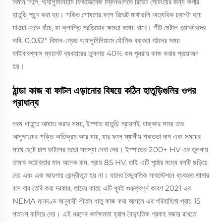
বিমান শিল্পে, অ্যালুমিনিয়াম ফিউজেলেজ স্কিনগুলিতে রিভেট সেটিংয়ের জন্য কপার
হাতুড়ি পছন্দ করা হয়। শক্তি শোষণের ফলে রিভেট মাথাগুলি অত্যধিক চ্যাপ্টা হয়ে
যাওয়া থেকে বাঁচে, যা ক্লান্তি প্রতিরোধ ক্ষমতা বজায় রাখে। শীট মেটাল ওয়ার্কারদের
দাবি, 0.032" বিমান-গ্রেড অ্যালুমিনিয়ামে যৌগিক বক্রতা গঠনের সময়
ফাইবারগ্লাস ম্যালেট ব্যবহারের তুলনায় 40% কম পুনরায় কাজ করার প্রয়োজন
হয়।
ঠান্ডা কাজ বা ফাটল এড়ানোর বিষয়ে কঠিন হাতুড়িগুলির ওপর
প্রাধান্য
নরম ধাতুতে আঘাত করার সময়, ইস্পাত হাতুড়ি প্রায়শই ধাক্কার সময় তার
আনুগত্যের শক্তি অতিক্রম করে যায়, যার ফলে স্থানীয় শক্ততা দাগ এবং সময়ের
সাথে ছোট চাপ ফাটলের মতো সমস্যা দেখা দেয়। ইস্পাতের 200+ HV এর তুলনায়
তামার কঠোরতার মান অনেক কম, প্রায় 85 HV, তাই এটি পৃষ্ঠের মধ্যে বলটি ছড়িয়ে
দেয় এবং এক জায়গায় কেন্দ্রীভূত হয় না। যাদের বৈদ্যুতিক সাবস্টেশনে ব্যবহৃত তামার
বাস বার তৈরি করা দরকার, তাদের কাছে এটি খুবই গুরুত্বপূর্ণ কারণ 2021 এর
NEMA মানদণ্ড অনুযায়ী শীতল ধাতু কাজ করা আসলে এর পরিবাহিতা প্রায় 15
শতাংশ কমিয়ে দেয়। এই ধরনের কর্মক্ষমতা হ্রাস বৈদ্যুতিক প্রবাহ বজায় রাখতে