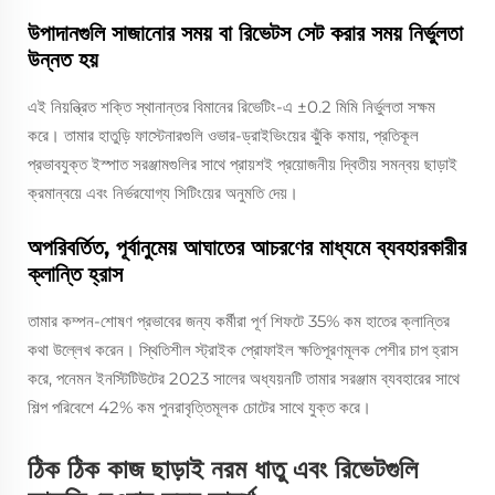
উপাদানগুলি সাজানোর সময় বা রিভেটস সেট করার সময় নির্ভুলতা
উন্নত হয়
এই নিয়ন্ত্রিত শক্তি স্থানান্তর বিমানের রিভেটিং-এ ±0.2 মিমি নির্ভুলতা সক্ষম
করে। তামার হাতুড়ি ফাস্টেনারগুলি ওভার-ড্রাইভিংয়ের ঝুঁকি কমায়, প্রতিকূল
প্রভাবযুক্ত ইস্পাত সরঞ্জামগুলির সাথে প্রায়শই প্রয়োজনীয় দ্বিতীয় সমন্বয় ছাড়াই
ক্রমান্বয়ে এবং নির্ভরযোগ্য সিটিংয়ের অনুমতি দেয়।
অপরিবর্তিত, পূর্বানুমেয় আঘাতের আচরণের মাধ্যমে ব্যবহারকারীর
ক্লান্তি হ্রাস
তামার কম্পন-শোষণ প্রভাবের জন্য কর্মীরা পূর্ণ শিফটে 35% কম হাতের ক্লান্তির
কথা উল্লেখ করেন। স্থিতিশীল স্ট্রাইক প্রোফাইল ক্ষতিপূরণমূলক পেশীর চাপ হ্রাস
করে, পনেমন ইনস্টিটিউটের 2023 সালের অধ্যয়নটি তামার সরঞ্জাম ব্যবহারের সাথে
শিল্প পরিবেশে 42% কম পুনরাবৃত্তিমূলক চোটের সাথে যুক্ত করে।
ঠিক ঠিক কাজ ছাড়াই নরম ধাতু এবং রিভেটগুলি