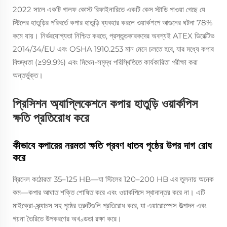
2022 সালে একটি গালফ কোস্ট রিফাইনারিতে একটি কেস স্টাডি পাওয়া গেছে যে
স্টিলের হাতুড়ির পরিবর্তে কপার হাতুড়ি ব্যবহার করলে ওয়ার্কশপে আগুনের ঘটনা 78%
কমে যায়। নির্ভরযোগ্যতা নিশ্চিত করতে, প্রস্তুতকারকদের অবশ্যই ATEX ডিরেক্টিভ
2014/34/EU এবং OSHA 1910.253 মান মেনে চলতে হবে, যার মধ্যে কপার
বিশুদ্ধতা (≥99.9%) এবং মিথেন-সমৃদ্ধ পরিস্থিতিতে কার্যকারিতা পরীক্ষা করা
অন্তর্ভুক্ত।
প্রিসিশন অ্যাপ্লিকেশনে কপার হাতুড়ি ওয়ার্কপিস
ক্ষতি প্রতিরোধ করে
কীভাবে কপারের নরমতা ক্ষতি প্রবণ ধাতব পৃষ্ঠের উপর দাগ রোধ
করে
ব্রিনেল কঠোরতা 35–125 HB—যা স্টিলের 120–200 HB এর তুলনায় অনেক
কম—কপার আঘাত শক্তি শোষিত করে এবং ওয়ার্কপিসে স্থানান্তর করে না। এটি
মাইক্রো-স্ক্র্যাচস সহ পৃষ্ঠের ত্রুটিগুলি প্রতিরোধ করে, যা এয়ারোস্পেস উত্পাদন এবং
গয়না তৈরিতে উপকরণের অখণ্ডতা রক্ষা করে।