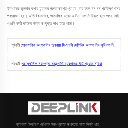
ইস্পাতের তুলনায় কপার হ্যামার দ্রুত ক্ষয়প্রাপ্ত হয়, যার ফলে ঘন ঘন প্রতিস্থাপনের
প্রয়োজন হয়। অতিরিক্তভাবে, অত্যধিক বলের অধীনে এগুলি বিকৃত হতে পারে, তাই
এগুলি ভারী কাজের জন্য উপযুক্ত নাও হতে পারে।
পূর্ববর্তী :
পারম্পরিক অংশগুলির তুলনায় সিএনসি মেশিনিং অংশগুলির সুবিধাগুলি কী কী?
পরবর্তী :
অ-স্ফুলিঙ্গ নিরাপত্তা যন্ত্রপাতি ব্যবহারের 5টি প্রধান সুবিধা
ক্যাংঝো ডিপলিংক বৈশ্বিক উচ্চ-প্রান্ত উত্পাদনের জন্য নির্ভুল ধাতু