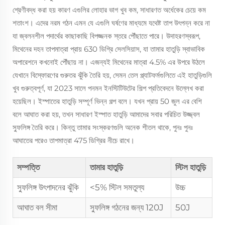
শ্রেণীবদ্ধ করা হয় কারণ এগুলির লোহার ভাগ খুব কম, সাধারণত অর্ধেকের চেয়ে কম
শতাংশ। এদের নরম গঠন এমন যে এগুলি ঘর্ষণের মাধ্যমে যথেষ্ট তাপ উৎপন্ন করে না
যা জ্বলনশীল পদার্থের কাছাকাছি বিপজ্জনক স্তরে পৌঁছাতে পারে। উদাহরণস্বরূপ,
মিথেনের দহন তাপমাত্রা প্রায় 630 ডিগ্রি সেলসিয়াস, যা তামার হাতুড়ি স্বাভাবিক
অপারেশনে কখনোই পৌঁছায় না। এজন্যই মিথেনের মাত্রা 4.5% এর উপরে উঠলে
যেখানে বিস্ফোরণের গুরুতর ঝুঁকি তৈরি হয়, সেমন তেল প্ল্যাটফর্মগুলিতে এই হাতুড়িগুলি
খুব গুরুত্বপূর্ণ, যা 2023 সালে পনমন ইনস্টিটিউটের শিল্প প্রতিবেদনে উল্লেখ করা
হয়েছিল। ইস্পাতের হাতুড়ি সম্পূর্ণ ভিন্ন গল্প বলে। যখন প্রায় 50 জুল এর বেশি
বলে আঘাত করা হয়, তখন সাধারণ ইস্পাত হাতুড়ি আমাদের সবার পরিচিত উজ্জ্বল
স্ফুলিঙ্গ তৈরি করে। কিন্তু তামার সংস্করণগুলি অনেক শীতল থাকে, পুনঃ পুনঃ
আঘাতের পরেও তাপমাত্রা 475 ডিগ্রির নীচে রাখে।
সম্পত্তি
তামার হাতুড়ি
স্টিল হাতুড়ি
স্ফুলিঙ্গ উৎপাদনের ঝুঁকি
<5% স্টিল সমতুল্য
উচ্চ
আঘাত বল সীমা
স্ফুলিঙ্গ গঠনের জন্য 120J
50J