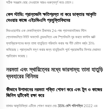
সঠিক সরঞ্জাম বেছে নেওয়াকে আরও গুরুত্বপূর্ণ করে তোলে।
কেস স্টাডি: প্রান্তগুলি ক্ষতিগ্রস্ত না করে ডাক্তার আকৃতি
দেওয়ার কাজে এইচভিএসি প্রযুক্তিবিদদের
মিডওয়েস্টের এক মেকানিক্যাল ঠিকাদার 24-গজ গ্যালভানাইজড স্টিল
প্লেনামগুলিতে টাইট অফসেট বেন্ডগুলিতে এজ স্প্লিটগুলি দূর করতে কাস্টম ডাক্ট
ফ্যাব্রিকেশনের জন্য তামা হাতুড়িতে পরিবর্তন করার পর শীট মেটাল বর্জ্য 31%
কমিয়েছে। প্রান্তগুলি মসৃণ করার জন্য হাতুড়িগুলি পূর্বে প্রয়োজনীয় ফিলার মেরামত
প্রতিরোধ করেছে।
নরমতা এবং স্থায়িত্বের মধ্যে ভারসাম্য: তামা হাতুড়ি
ব্যবহারের বিনিময়
কীভাবে উপাদানের নরমতা শক্তি শোষণ করে এবং টুল ও কাজের
জিনিস দুটিকেই রক্ষা করে
তামার আকৃতিবিদ্যা এটিকে শোষণ করতে দেয়
35% বেশি গতিশক্তি
2022 এর