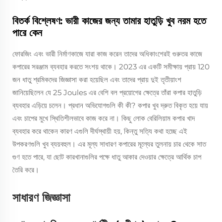
বিতর্ক বিশ্লেষণ: ভারী কাজের জন্য তামার হাতুড়ি খুব নরম হতে
পারে কেন
ফোরজিং এবং ভারী নির্মাণকাজে যারা কাজ করেন তাদের অধিকাংশেরই গুরুতর কাজে
কপারের সরঞ্জাম ব্যবহার করতে সংশয় থাকে। 2023 এর একটি সমীক্ষায় প্রায় 120
জন ধাতু শ্রমিকদের জিজ্ঞাসা করা হয়েছিল এবং তাদের প্রায় দুই তৃতীয়াংশ
জানিয়েছিলেন যে 25 Joules এর বেশি বল প্রয়োগের ক্ষেত্রে তাঁরা কপার হাতুড়ি
ব্যবহার এড়িয়ে চলেন। প্রধান অভিযোগগুলি কী কী? কপার খুব দ্রুত বিকৃত হয়ে যায়
এবং চাপের মুখে স্থিতিশীলভাবে কাজ করে না। কিছু লোক বেরিলিয়াম কপার খাদ
ব্যবহার করে থাকেন কারণ এগুলি দীর্ঘস্থায়ী হয়, কিন্তু সত্যি কথা হচ্ছে এই
উপকরণগুলি খুব ব্যয়বহুল। এর মূল্য সাধারণ কপারের মূল্যের তুলনায় চার থেকে সাত
গুণ হতে পারে, যা ছোট কারখানাগুলির পক্ষে ধাতু আকার দেওয়ার ক্ষেত্রে আর্থিক চাপ
তৈরি করে।
সাধারণ জিজ্ঞাসা