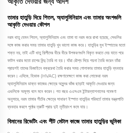
আকৃতি দেওয়ার জন্য আদর্শ
তামার হাতুড়ি দিয়ে পিতল, অ্যালুমিনিয়াম এবং তামার অংশগুলি
আকৃতি দেওয়ার কৌশল
নরম ধাতু যেমন পিতল, অ্যালুমিনিয়াম এবং তামা যা নরম করে রাখা হয়েছে, সেগুলির
সঙ্গে কাজ করার সময় তামার হাতুড়ি খুব ভালো কাজ করে। হাতুড়ির মুখ ইস্পাতের মতো
শক্ত নয়, তাই এটি ধাতু শিল্পীদের ধীরে ধীরে উপকরণগুলি বিকৃত করতে দেয় যাতে পরে
ফাটল ধরার মতো চাপের বিন্দু তৈরি না হয়। যাঁরা রৌপ্য দিয়ে গয়না তৈরি করেন তাঁরা
প্রায়শই তাদের ডিজাইনে বক্ররেখা তৈরি করার সময় গোলাকার তামার হাতুড়ি ব্যবহার
করেন। এদিকে, হিভাক (HVAC) রক্ষণাবেক্ষণে কাজ করা লোকেরা নরম
অ্যালুমিনিয়াম ডাক্ত কাজের ক্ষেত্রে অসুন্দর ভাঁজ ছাড়াই আকৃতি দেওয়ার জন্য
এগুলিকে অমূল্য বলে মনে করেন। গত বছর এএসএম ইন্টারন্যাশনালের গবেষণা
অনুসারে, নরম তামার শীটের ক্ষেত্রে সাধারণ ইস্পাত হাতুড়ির পরিবর্তে তামার যন্ত্রপাতি
ব্যবহার করলে পৃষ্ঠের ত্রুটি প্রায় দুই তৃতীয়াংশ কমে যায়।
বিমানের রিভেটিং এবং শীট মেটাল কাজে তামার হাতুড়ির ভূমিকা