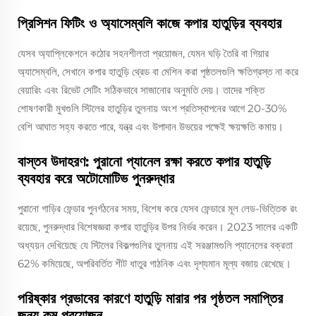
প্রিসিশন ফিটিং ও অ্যাসেম্বলি কাজে কপার হাতুড়ির ব্যবহার
যেসব অ্যাপ্লিকেশনে কঠোর সহনশীলতা প্রয়োজন, যেমন ঘড়ি তৈরি বা গিয়ার
অ্যাসেম্বলি, সেখানে কপার হাতুড়ি থ্রেড বা মেশিন করা পৃষ্ঠতলগুলি ক্ষতিগ্রস্ত না করে
বেয়ারিং এবং রিভেট সেটিং সঠিকভাবে সাজানোর অনুমতি দেয়। তাদের শক্তি
শোষণকারী মুখগুলি স্টিলের হাতুড়ির তুলনায় অংশ প্রতিস্থাপনের আগে 20-30%
বেশি আঘাত সহ্য করতে পারে, যন্ত্র এবং উপাদান উভয়ের পক্ষেই ক্ষয়ক্ষতি কমায়।
বাস্তব উদাহরণ: পুরানো প্যানেল রক্ষা করতে কপার হাতুড়ি
ব্যবহার করে অটোমোটিভ পুনরুদ্ধার
পুরানো গাড়ির ফেন্ডার পুনর্গঠনের সময়, বিশেষ করে যেসব ফেন্ডারে মূল লেড-ভিত্তিক রং
রয়েছে, পুনরুদ্ধার বিশেষজ্ঞরা কপার হাতুড়ির উপর নির্ভর করেন। 2023 সালের একটি
অধ্যয়ন দেখিয়েছে যে স্টিলের বিকল্পগুলির তুলনায় এই সরঞ্জামগুলি প্যানেলের বক্রতা
62% কমিয়েছে, অপরিবর্তিত শীট ধাতুর গাঠনিক এবং দৃশ্যমান মূল্য বজায় রেখেছে।
পরিষ্কার প্রভাবের কারণে হাতুড়ি মারার পর পৃষ্ঠতল সমাপ্তির
জন্য কম প্রয়োজন