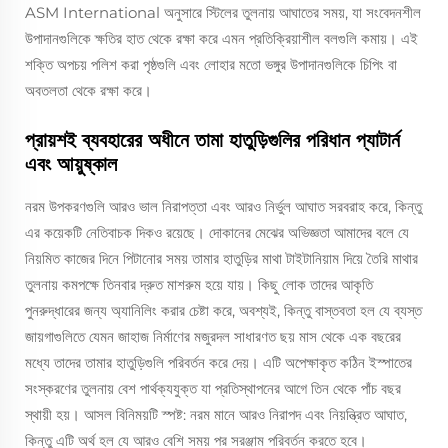
ASM International অনুসারে স্টিলের তুলনায় আঘাতের সময়, যা সংবেদনশীল
উপাদানগুলিকে ক্ষতির হাত থেকে রক্ষা করে এমন প্রতিক্রিয়াশীল বলগুলি কমায়। এই
শক্তি অপচয় পলিশ করা পৃষ্ঠগুলি এবং লোহার মতো ভঙ্গুর উপাদানগুলিকে চিপিং বা
অবতলতা থেকে রক্ষা করে।
প্রায়শই ব্যবহারের অধীনে তামা হাতুড়িগুলির পরিধান প্যাটার্ন
এবং আয়ুষ্কাল
নরম উপকরণগুলি আরও ভাল নিরাপত্তা এবং আরও নির্ভুল আঘাত সরবরাহ করে, কিন্তু
এর কয়েকটি নেতিবাচক দিকও রয়েছে। দোকানের মেঝের অভিজ্ঞতা আমাদের বলে যে
নিয়মিত কাজের দিনে পিটানোর সময় তামার হাতুড়ির মাথা টাইটানিয়াম দিয়ে তৈরি মাথার
তুলনায় কমপক্ষে তিনবার দ্রুত মাশরুম হয়ে যায়। কিছু লোক তাদের আকৃতি
পুনরুদ্ধারের জন্য অ্যানিলিং করার চেষ্টা করে, অবশ্যই, কিন্তু বাস্তবতা হল যে ব্যস্ত
জায়গাগুলিতে যেমন জাহাজ নির্মাণের মজুরদল সাধারণত ছয় মাস থেকে এক বছরের
মধ্যে তাদের তামার হাতুড়িগুলি পরিবর্তন করে দেয়। এটি অপেক্ষাকৃত কঠিন ইস্পাতের
সংস্করণের তুলনায় বেশ পার্থক্যযুক্ত যা প্রতিস্থাপনের আগে তিন থেকে পাঁচ বছর
স্থায়ী হয়। আসল বিনিময়টি স্পষ্ট: নরম মানে আরও নিরাপদ এবং নিয়ন্ত্রিত আঘাত,
কিন্তু এটি অর্থ হল যে আরও বেশি সময় পর সরঞ্জাম পরিবর্তন করতে হবে।