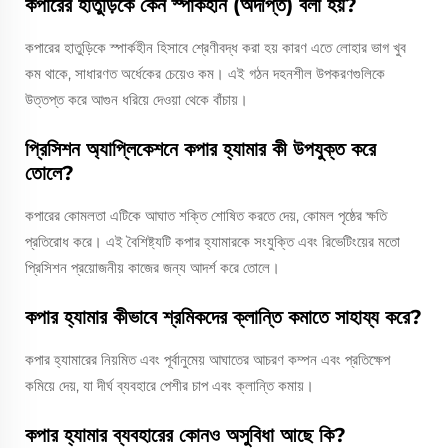
কপারের হাতুড়িকে কেন স্পার্কহীন (অদীপ্ত) বলা হয়?
কপারের হাতুড়িকে স্পার্কহীন হিসাবে শ্রেণীবদ্ধ করা হয় কারণ এতে লোহার ভাগ খুব
কম থাকে, সাধারণত অর্ধেকের চেয়েও কম। এই গঠন দহনশীল উপকরণগুলিকে
উত্তপ্ত করে আগুন ধরিয়ে দেওয়া থেকে বাঁচায়।
প্রিসিশন অ্যাপ্লিকেশনে কপার হ্যামার কী উপযুক্ত করে
তোলে?
কপারের কোমলতা এটিকে আঘাত শক্তি শোষিত করতে দেয়, কোমল পৃষ্ঠের ক্ষতি
প্রতিরোধ করে। এই বৈশিষ্ট্যটি কপার হ্যামারকে সংযুক্তি এবং রিভেটিংয়ের মতো
প্রিসিশন প্রয়োজনীয় কাজের জন্য আদর্শ করে তোলে।
কপার হ্যামার কীভাবে শ্রমিকদের ক্লান্তি কমাতে সাহায্য করে?
কপার হ্যামারের নিয়মিত এবং পূর্বানুমেয় আঘাতের আচরণ কম্পন এবং প্রতিক্ষেপ
কমিয়ে দেয়, যা দীর্ঘ ব্যবহারে পেশীর চাপ এবং ক্লান্তি কমায়।
কপার হ্যামার ব্যবহারের কোনও অসুবিধা আছে কি?