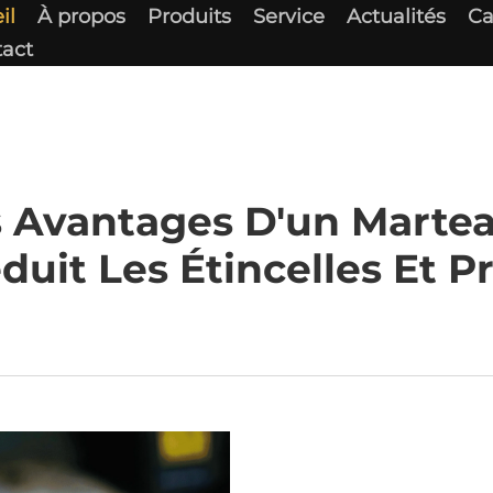
il
À propos
Produits
Service
Actualités
Ca
act
s Avantages D'un Martea
éduit Les Étincelles Et P