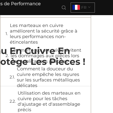
s de Performance
FR
Table des matières
Les marteaux en cuivre
améliorent la sécurité grâce à
leurs performances non-
étincelantes
u En Cuivre En
Les marteaux en cuivre évitent
les dommages aux pièces lors
rotège Les Pièces !
des applications précises
Comment la douceur du
cuivre empêche les rayures
sur les surfaces métalliques
délicates
Utilisation des marteaux en
cuivre pour les tâches
d'ajustage et d'assemblage
précis