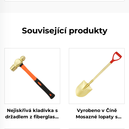
Související produkty
Nejiskřivá kladívka s
Vyrobeno v Číně
držadlem z fiberglasu,
Mosazné lopaty s
mosazný
kulatým hrotem bez