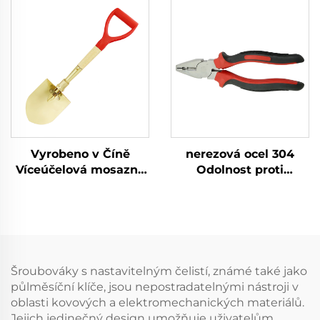
kovadlinkový
jiskření s dřevěnou
kladívkový nářadí pro
rukovětí pro použití ve
použití ve výbušných
výbušných a
a hořlavých
hořlavých prostředích
prostředích
Vyrobeno v Číně
nerezová ocel 304
Víceúčelová mosazná
Odolnost proti
zahradní nejiskřivá
rezavění a korozi
skládací lopata se
Nízká intenzita
zlomem
magnetismu s funkcí
upevnění řezacího
nástroje Liniové kleště
Šroubováky s nastavitelným čelistí, známé také jako
půlměsíční klíče, jsou nepostradatelnými nástroji v
oblasti kovových a elektromechanických materiálů.
Jejich jedinečný design umožňuje uživatelům