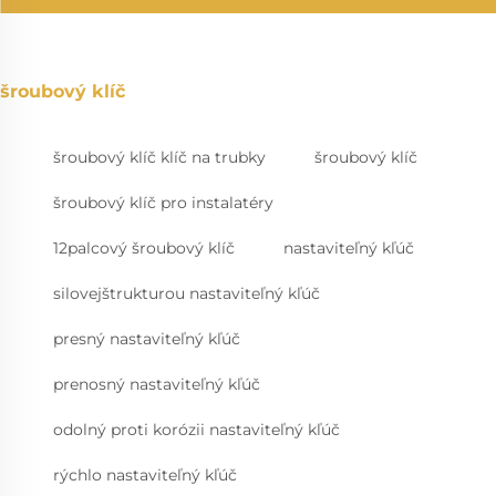
šroubový klíč
šroubový klíč klíč na trubky
šroubový klíč
šroubový klíč pro instalatéry
12palcový šroubový klíč
nastaviteľný kľúč
silovejštrukturou nastaviteľný kľúč
presný nastaviteľný kľúč
prenosný nastaviteľný kľúč
odolný proti korózii nastaviteľný kľúč
rýchlo nastaviteľný kľúč