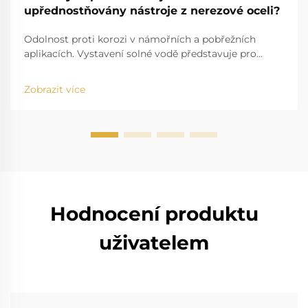
upřednostňovány nástroje z nerezové oceli?
Odolnost proti korozi v námořních a pobřežních
aplikacích. Vystavení solné vodě představuje pro
standardní nástroje značnou výzvu. Například
problém solné vody, která se zabodává do běžných
Zobrazit více
nástrojů a způsobuje jejich poškození, je dobře známý.
Vysoká salinita způsobuje r...
Hodnocení produktu
uživatelem