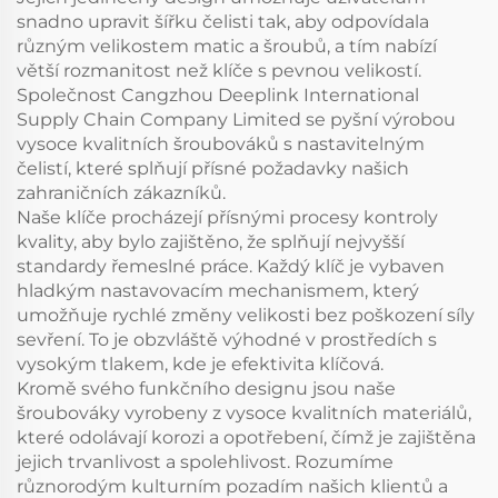
snadno upravit šířku čelisti tak, aby odpovídala
různým velikostem matic a šroubů, a tím nabízí
větší rozmanitost než klíče s pevnou velikostí.
Společnost Cangzhou Deeplink International
Supply Chain Company Limited se pyšní výrobou
vysoce kvalitních šroubováků s nastavitelným
čelistí, které splňují přísné požadavky našich
zahraničních zákazníků.
Naše klíče procházejí přísnými procesy kontroly
kvality, aby bylo zajištěno, že splňují nejvyšší
standardy řemeslné práce. Každý klíč je vybaven
hladkým nastavovacím mechanismem, který
umožňuje rychlé změny velikosti bez poškození síly
sevření. To je obzvláště výhodné v prostředích s
vysokým tlakem, kde je efektivita klíčová.
Kromě svého funkčního designu jsou naše
šroubováky vyrobeny z vysoce kvalitních materiálů,
které odolávají korozi a opotřebení, čímž je zajištěna
jejich trvanlivost a spolehlivost. Rozumíme
různorodým kulturním pozadím našich klientů a