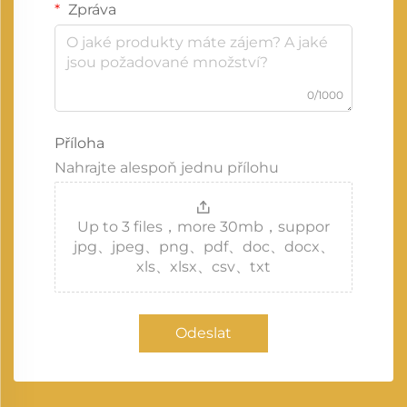
Zpráva
0/1000
Příloha
Nahrajte alespoň jednu přílohu
Up to 3 files，more 30mb，suppor
jpg、jpeg、png、pdf、doc、docx、
xls、xlsx、csv、txt
Odeslat