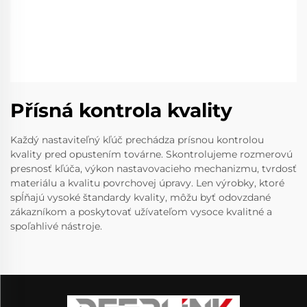
Přísná kontrola kvality
Každý nastaviteľný kľúč prechádza prísnou kontrolou
kvality pred opustením továrne. Skontrolujeme rozmerovú
presnosť kľúča, výkon nastavovacieho mechanizmu, tvrdosť
materiálu a kvalitu povrchovej úpravy. Len výrobky, ktoré
spĺňajú vysoké štandardy kvality, môžu byť odovzdané
zákazníkom a poskytovať užívateľom vysoce kvalitné a
spoľahlivé nástroje.