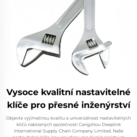
Vysoce kvalitní nastavitelné
klíče pro přesné inženýrství
Objevte výjimečnou kvalitu a univerzálnost nastavitelných
klíčů nabízených společností Cangzhou Deeplink
International Supply Chain Company Limited. Naše