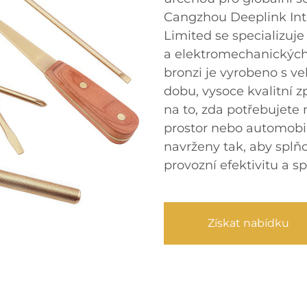
Cangzhou Deeplink In
Limited se specializuj
a elektromechanických 
bronzi je vyrobeno s ve
dobu, vysoce kvalitní z
na to, zda potřebujete 
prostor nebo automobi
navrženy tak, aby splňo
provozní efektivitu a s
Získat nabídku