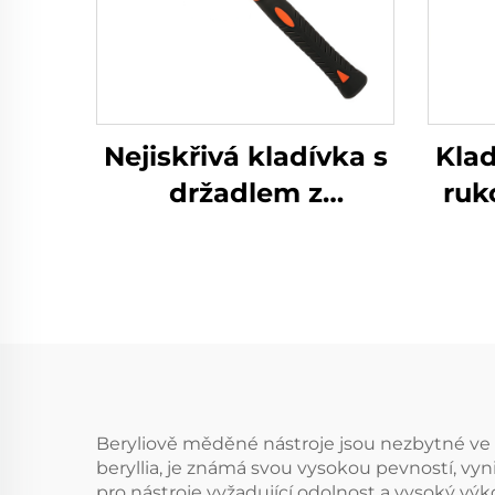
Nejiskřivá kladívka s
Klad
držadlem z
ruko
fiberglasu, mosazný
o
kovadlinkový
m
kladívkový nářadí
něm
pro použití ve
použ
výbušných a
hořlavých
prostředích
Beryliově měděné nástroje jsou nezbytné ve 
beryllia, je známá svou vysokou pevností, vynik
pro nástroje vyžadující odolnost a vysoký vý