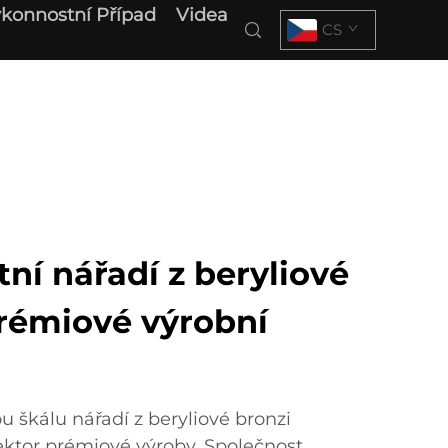
konnostní Případ
Videa
CS
tní nářadí z beryliové
prémiové výrobní
u škálu nářadí z beryliové bronzi
ektor prémiové výroby. Společnost