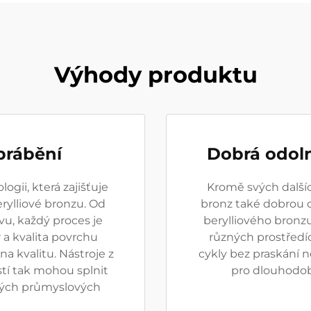
Výhody produktu
brábění
Dobrá odoln
gii, která zajišťuje
Kromě svých dalšíc
rylliové bronzu. Od
bronz také dobrou o
vu, každý proces je
berylliového bronzu
 a kvalita povrchu
různých prostředí
 kvalitu. Nástroje z
cykly bez praskání 
tí tak mohou splnit
pro dlouhodob
ných průmyslových