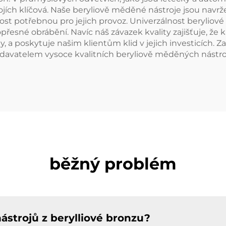
ojích klíčová. Naše beryliově měděné nástroje jsou navr
t potřebnou pro jejich provoz. Univerzálnost beryliové
přesné obrábění. Navíc náš závazek kvality zajišťuje, ž
, a poskytuje našim klientům klid v jejich investicích.
vatelem vysoce kvalitních beryliově měděných nástrojů,
běžný problém
nástrojů z berylliové bronzu?