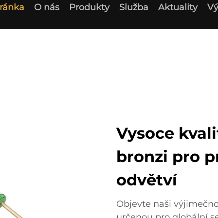
ránka
O nás
Produkty
Služba
Aktuality
Vý
Vysoce kvali
bronzi pro 
odvětví
Objevte naši výjimečno
určenou pro globální s