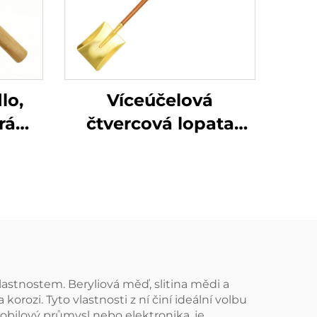
lo,
Víceúčelová
rá
čtvercová lopata
ěná
vyrobená v Číně s
diva
dřevěnou rukovětí z
e
mosazi pro použití v
a
chemickém a
výbušném prostředí
stnostem. Beryliová měď, slitina mědi a
korozi. Tyto vlastnosti z ní činí ideální volbu
obilový průmysl nebo elektronika, je