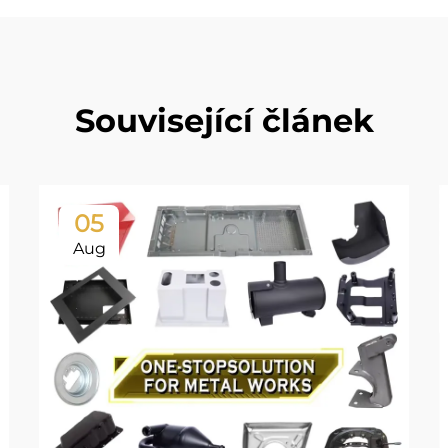
Související článek
05
Aug