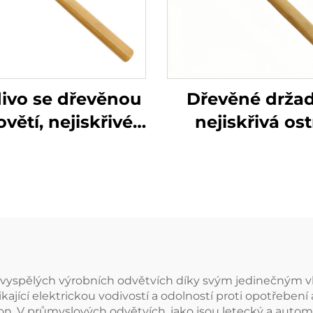
ivo se dřevěnou
Dřevěné držad
větí, nejiskřivé,
nejiskřivá ost
stré mosazné
mosazná měd
ěděné kladivo
kladívková kla
eckého typu pro
pro použití v
ití ve výbušných
výbušných 
a hořlavých
hořlavých
prostředích
prostředích
vyspělých výrobních odvětvích díky svým jedinečným vla
ající elektrickou vodivostí a odolností proti opotřebení a 
kon. V průmyslových odvětvích, jako jsou letecký a autom