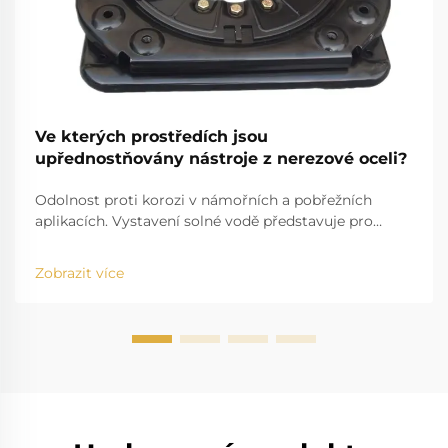
Ve kterých prostředích jsou
upřednostňovány nástroje z nerezové oceli?
Odolnost proti korozi v námořních a pobřežních
aplikacích. Vystavení solné vodě představuje pro
standardní nástroje značnou výzvu. Například
problém solné vody, která se zabodává do běžných
Zobrazit více
nástrojů a způsobuje jejich poškození, je dobře známý.
Vysoká salinita způsobuje r...