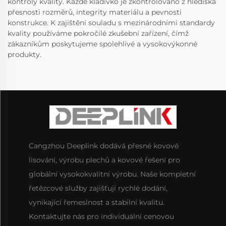
kontroly kvality. Každé kladívko je zkontrolováno z hlediska
přesnosti rozměrů, integrity materiálu a pevnosti
konstrukce. K zajištění souladu s mezinárodními standardy
kvality používáme pokročilé zkušební zařízení, čímž
zákazníkům poskytujeme spolehlivé a vysokovýkonné
produkty.
Cangzhou Deeplink dodává přesné kovové
lisování, výrobu plechů a kovové řešení pro
globální vysokokvalitní výrobu. Naše kompletní
řetězcové služby zajišťují rychlé dodání,
vynikající řemeslnost a stabilní kvalitu.
Kontaktujte nás pro individuální cenovou