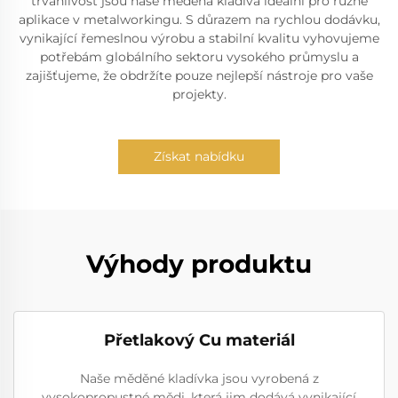
trvanlivost jsou naše měděná kladiva ideální pro různé
aplikace v metalworkingu. S důrazem na rychlou dodávku,
vynikající řemeslnou výrobu a stabilní kvalitu vyhovujeme
potřebám globálního sektoru vysokého průmyslu a
zajišťujeme, že obdržíte pouze nejlepší nástroje pro vaše
projekty.
Získat nabídku
Výhody produktu
Přetlakový Cu materiál
Naše měděné kladívka jsou vyrobená z
vysokopropustné mědi, která jim dodává vynikající