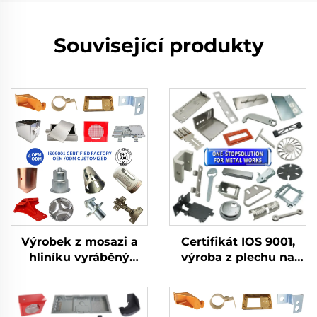
Související produkty
Výrobek z mosazi a
Certifikát IOS 9001,
hliníku vyráběný
výroba z plechu na
metodou hlubokého
zakázku, ohýbané díly,
tažení s výrobou z
hliníková lešticí služba
plechu pro součásti