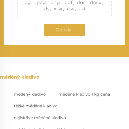
jpg、jpeg、png、pdf、doc、docx、
xls、xlsx、csv、txt
Odeslat
měděný kladivo
měděný kladivo
měděné kladivo 1 kg cena
těžké měděné kladivo
nejiskřivé měděné kladivo