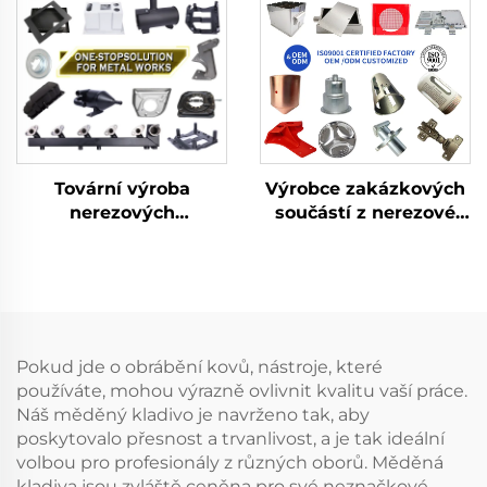
vyráběné hlubokým
tažením
Tovární výroba
Výrobce zakázkových
nerezových
součástí z nerezové
plechových dílů na
oceli a hliníku, včetně
míru, laserové řezání,
laserového řezání,
svařování, střihání,
ražení, svařování a
výroba kovových
výroby z plechu
konstrukcí
Pokud jde o obrábění kovů, nástroje, které
používáte, mohou výrazně ovlivnit kvalitu vaší práce.
Náš měděný kladivo je navrženo tak, aby
poskytovalo přesnost a trvanlivost, a je tak ideální
volbou pro profesionály z různých oborů. Měděná
kladiva jsou zvláště ceněna pro své neznačkové