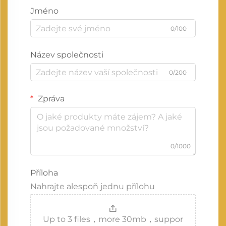
Jméno
0/100
Název společnosti
0/200
Zpráva
0/1000
Příloha
Nahrajte alespoň jednu přílohu
Up to 3 files，more 30mb，suppor