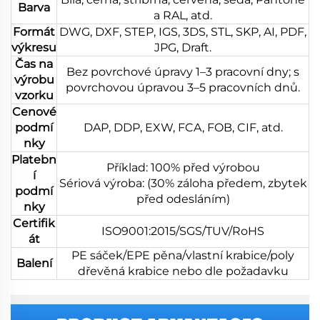
Barva
a RAL, atd.
Formát
DWG, DXF, STEP, IGS, 3DS, STL, SKP, AI, PDF,
výkresu
JPG, Draft.
Čas na
Bez povrchové úpravy 1–3 pracovní dny; s
výrobu
povrchovou úpravou 3–5 pracovních dnů.
vzorku
Cenové
podmí
DAP, DDP, EXW, FCA, FOB, CIF, atd.
nky
Platebn
Příklad: 100% před výrobou
í
Sériová výroba: (30% záloha předem, zbytek
podmí
před odesláním)
nky
Certifik
ISO9001:2015/SGS/TUV/RoHS
át
PE sáček/EPE pěna/vlastní krabice/poly
Balení
dřevěná krabice nebo dle požadavku