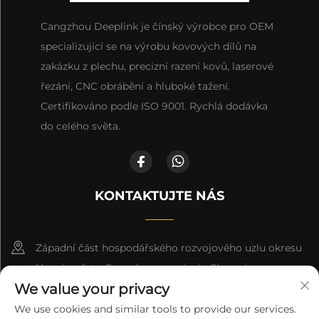
Cangzhou Deeplink je čínský výrobce pro OEM
specializující se na výrobu kovových dílů na
zakázku z plechu, precizní razení kovů, laserové
řezání, CNC obrábění a hluboké tažení.
Certifikováno podle ISO 9001. Rychlá dodávka
do celého světa.
KONTAKTUJTE NÁS
Západní část hospodářského rozvojového uzlu okresu
Nanpi, město Cangzhou, provincie Che-pej
We value your privacy
+86-18617745678
We use cookies and similar tools to provide our services.