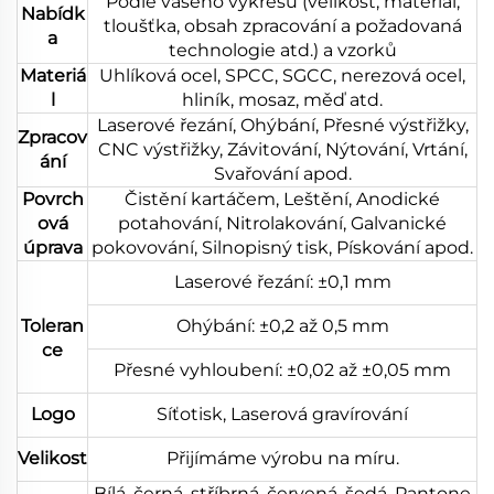
Podle vašeho výkresu (velikost, materiál,
Nabídk
tloušťka, obsah zpracování a požadovaná
a
technologie atd.) a vzorků
Materiá
Uhlíková ocel, SPCC, SGCC, nerezová ocel,
l
hliník, mosaz, měď atd.
Laserové řezání, Ohýbání, Přesné výstřižky,
Zpracov
CNC výstřižky, Závitování, Nýtování, Vrtání,
ání
Svařování apod.
Povrch
Čistění kartáčem, Leštění, Anodické
ová
potahování, Nitrolakování, Galvanické
úprava
pokovování, Silnopisný tisk, Pískování apod.
Laserové řezání: ±0,1 mm
Toleran
Ohýbání: ±0,2 až 0,5 mm
ce
Přesné vyhloubení: ±0,02 až ±0,05 mm
Logo
Síťotisk, Laserová gravírování
Velikost
Přijímáme výrobu na míru.
Bílá, černá, stříbrná, červená, šedá, Pantone