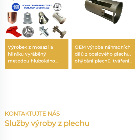
Výrobek z mosazi a
OEM výroba náhradních
hliníku vyráběný
dílů z ocelového plechu,
metodou hlubokého
ohýbání plechů, tváření
tažení s výrobou z
a hluboká tažení
plechu pro součásti
vyráběné hlubokým
tažením
KONTAKTUJTE NÁS
Služby výroby z plechu