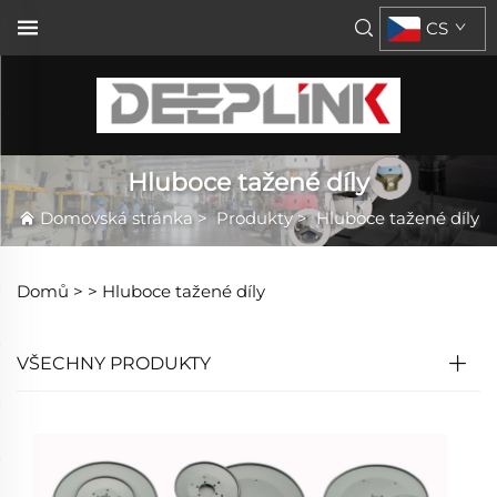
CS
Hluboce tažené díly
Domovská stránka
>
Produkty
>
Hluboce tažené díly
Domů >
>
Hluboce tažené díly
VŠECHNY PRODUKTY