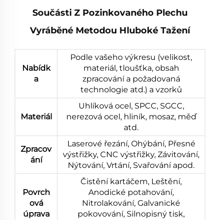
Součásti Z Pozinkovaného Plechu
Vyráběné Metodou Hluboké Tažení
Podle vašeho výkresu (velikost,
Nabídk
materiál, tloušťka, obsah
a
zpracování a požadovaná
technologie atd.) a vzorků
Uhlíková ocel, SPCC, SGCC,
Materiál
nerezová ocel, hliník, mosaz, měď
atd.
Laserové řezání, Ohýbání, Přesné
Zpracov
výstřižky, CNC výstřižky, Závitování,
ání
Nýtování, Vrtání, Svařování apod.
Čistění kartáčem, Leštění,
Povrch
Anodické potahování,
ová
Nitrolakování, Galvanické
úprava
pokovování, Silnopisný tisk,