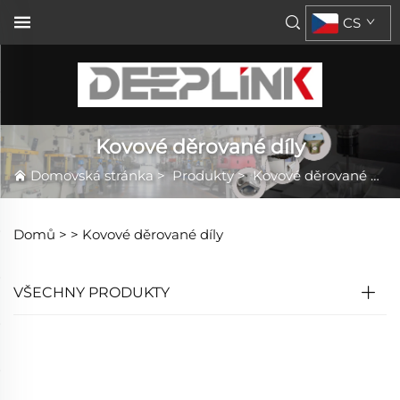
CS
Kovové děrované díly
Domovská stránka
>
Produkty
>
Kovové děrované díly
Domů >
>
Kovové děrované díly
VŠECHNY PRODUKTY