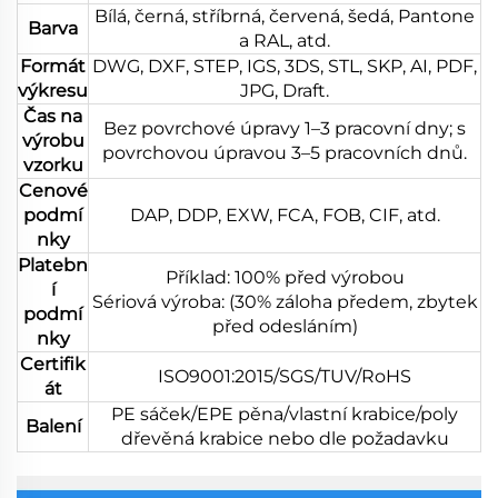
Bílá, černá, stříbrná, červená, šedá, Pantone
Barva
a RAL, atd.
Formát
DWG, DXF, STEP, IGS, 3DS, STL, SKP, AI, PDF,
výkresu
JPG, Draft.
Čas na
Bez povrchové úpravy 1–3 pracovní dny; s
výrobu
povrchovou úpravou 3–5 pracovních dnů.
vzorku
Cenové
podmí
DAP, DDP, EXW, FCA, FOB, CIF, atd.
nky
Platebn
Příklad: 100% před výrobou
í
Sériová výroba: (30% záloha předem, zbytek
podmí
před odesláním)
nky
Certifik
ISO9001:2015/SGS/TUV/RoHS
át
PE sáček/EPE pěna/vlastní krabice/poly
Balení
dřevěná krabice nebo dle požadavku