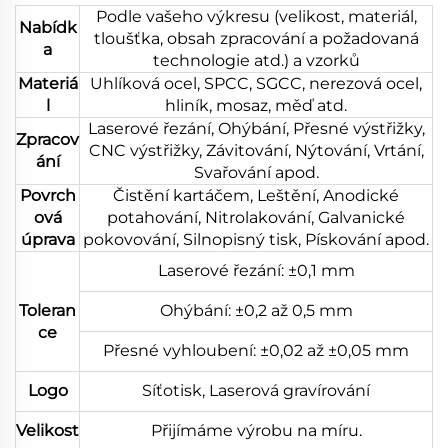
Podle vašeho výkresu (velikost, materiál,
Nabídk
tloušťka, obsah zpracování a požadovaná
a
technologie atd.) a vzorků
Materiá
Uhlíková ocel, SPCC, SGCC, nerezová ocel,
l
hliník, mosaz, měď atd.
Laserové řezání, Ohýbání, Přesné výstřižky,
Zpracov
CNC výstřižky, Závitování, Nýtování, Vrtání,
ání
Svařování apod.
Povrch
Čistění kartáčem, Leštění, Anodické
ová
potahování, Nitrolakování, Galvanické
úprava
pokovování, Silnopisný tisk, Pískování apod.
Laserové řezání: ±0,1 mm
Toleran
Ohýbání: ±0,2 až 0,5 mm
ce
Přesné vyhloubení: ±0,02 až ±0,05 mm
Logo
Síťotisk, Laserová gravírování
Velikost
Přijímáme výrobu na míru.