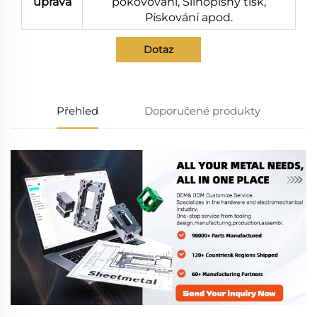
úprava
pokovování, Silnopisný tisk,
Pískování apod.
Dotaz
Přehled
Doporučené produkty