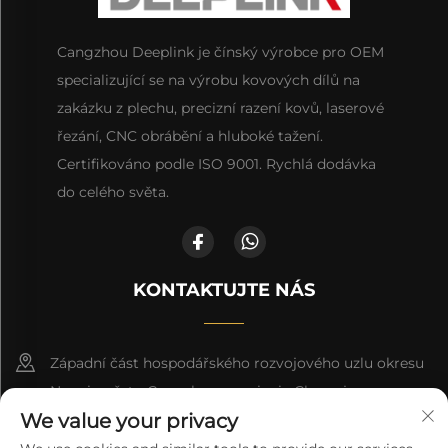
Cangzhou Deeplink je čínský výrobce pro OEM
specializující se na výrobu kovových dílů na
zakázku z plechu, precizní razení kovů, laserové
řezání, CNC obrábění a hluboké tažení.
Certifikováno podle ISO 9001. Rychlá dodávka
do celého světa.
KONTAKTUJTE NÁS
Západní část hospodářského rozvojového uzlu okresu
Nanpi, město Cangzhou, provincie Che-pej
We value your privacy
+86-18617745678