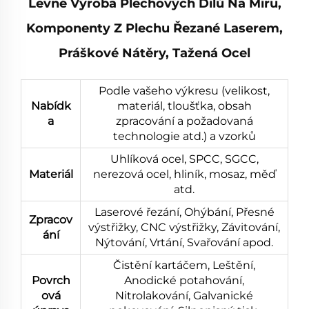
Levné Výroba Plechových Dílů Na Míru,
Komponenty Z Plechu Řezané Laserem,
Práškové Nátěry, Tažená Ocel
Podle vašeho výkresu (velikost,
Nabídk
materiál, tloušťka, obsah
a
zpracování a požadovaná
technologie atd.) a vzorků
Uhlíková ocel, SPCC, SGCC,
Materiál
nerezová ocel, hliník, mosaz, měď
atd.
Laserové řezání, Ohýbání, Přesné
Zpracov
výstřižky, CNC výstřižky, Závitování,
ání
Nýtování, Vrtání, Svařování apod.
Čistění kartáčem, Leštění,
Povrch
Anodické potahování,
ová
Nitrolakování, Galvanické