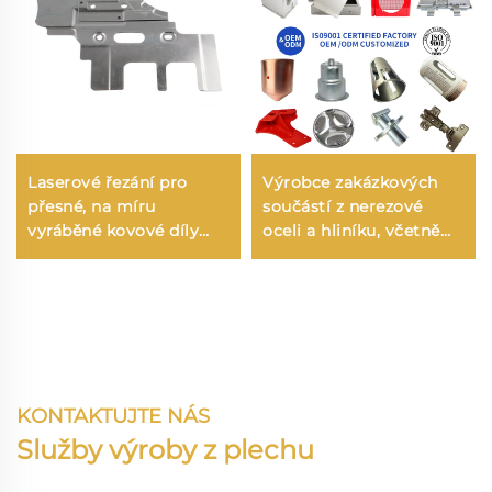
Laserové řezání pro
Výrobce zakázkových
přesné, na míru
součástí z nerezové
vyráběné kovové díly
oceli a hliníku, včetně
řezané laserem
laserového řezání,
ražení, svařování a
výroby z plechu
KONTAKTUJTE NÁS
Služby výroby z plechu