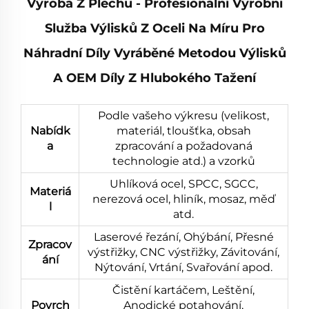
Výroba Z Plechu - Profesionální Výrobní
Služba Výlisků Z Oceli Na Míru Pro
Náhradní Díly Vyráběné Metodou Výlisků
A OEM Díly Z Hlubokého Tažení
Podle vašeho výkresu (velikost,
Nabídk
materiál, tloušťka, obsah
a
zpracování a požadovaná
technologie atd.) a vzorků
Uhlíková ocel, SPCC, SGCC,
Materiá
nerezová ocel, hliník, mosaz, měď
l
atd.
Laserové řezání, Ohýbání, Přesné
Zpracov
výstřižky, CNC výstřižky, Závitování,
ání
Nýtování, Vrtání, Svařování apod.
Čistění kartáčem, Leštění,
Povrch
Anodické potahování,