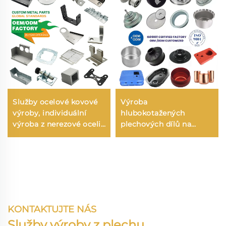
Služby ocelové kovové
Výroba
výroby, individuální
hlubokotažených
výroba z nerezové oceli,
plechových dílů na
komplexní služby pro
zakázku, výroba
výrobu z nerezové oceli
hliníkových plechových
dílů na zakázku,
zpracování
KONTAKTUJTE NÁS
Služby výroby z plechu