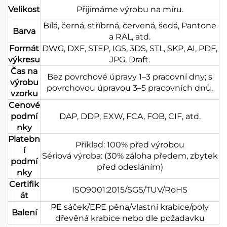
Velikost
Přijímáme výrobu na míru.
Bílá, černá, stříbrná, červená, šedá, Pantone
Barva
a RAL, atd.
Formát
DWG, DXF, STEP, IGS, 3DS, STL, SKP, AI, PDF,
výkresu
JPG, Draft.
Čas na
Bez povrchové úpravy 1–3 pracovní dny; s
výrobu
povrchovou úpravou 3–5 pracovních dnů.
vzorku
Cenové
podmí
DAP, DDP, EXW, FCA, FOB, CIF, atd.
nky
Platebn
Příklad: 100% před výrobou
í
Sériová výroba: (30% záloha předem, zbytek
podmí
před odesláním)
nky
Certifik
ISO9001:2015/SGS/TUV/RoHS
át
PE sáček/EPE pěna/vlastní krabice/poly
Balení
dřevěná krabice nebo dle požadavku