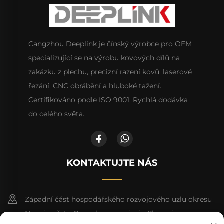
Cangzhou Deeplink je čínský výrobce pro OEM
specializující se na výrobu kovových dílů na
zakázku z plechu, precizní razení kovů, laserové
řezání, CNC obrábění a hluboké tažení.
Certifikováno podle ISO 9001. Rychlá dodávka
do celého světa.
KONTAKTUJTE NÁS
Západní část hospodářského rozvojového uzlu okresu
Nanpi, město Cangzhou, provincie Che-pej