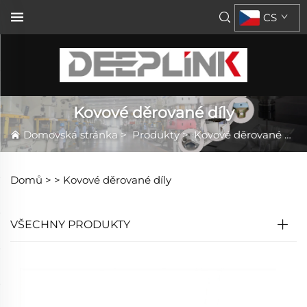
CS
Kovové děrované díly
Domovská stránka
>
Produkty
>
Kovové děrované díly
Domů >
>
Kovové děrované díly
VŠECHNY PRODUKTY