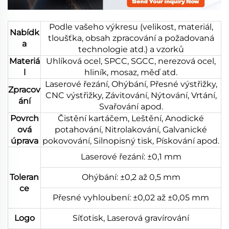
Podle vašeho výkresu (velikost, materiál,
Nabídk
tloušťka, obsah zpracování a požadovaná
a
technologie atd.) a vzorků
Materiá
Uhlíková ocel, SPCC, SGCC, nerezová ocel,
l
hliník, mosaz, měď atd.
Laserové řezání, Ohýbání, Přesné výstřižky,
Zpracov
CNC výstřižky, Závitování, Nýtování, Vrtání,
ání
Svařování apod.
Povrch
Čistění kartáčem, Leštění, Anodické
ová
potahování, Nitrolakování, Galvanické
úprava
pokovování, Silnopisný tisk, Pískování apod.
Laserové řezání: ±0,1 mm
Toleran
Ohýbání: ±0,2 až 0,5 mm
ce
Přesné vyhloubení: ±0,02 až ±0,05 mm
Logo
Síťotisk, Laserová gravírování