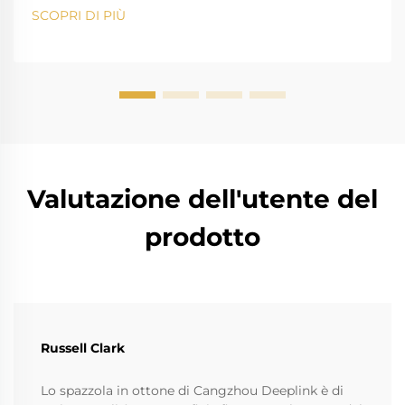
cantieri con fattori di rischio di esplosione di gas,
SCOPRI DI PIÙ
come raffinerie di petrolio, impianti di gas, impianti
chimici e miniere, presentano il rischio che...
Valutazione dell'utente del
prodotto
Russell Clark
Lo spazzola in ottone di Cangzhou Deeplink è di