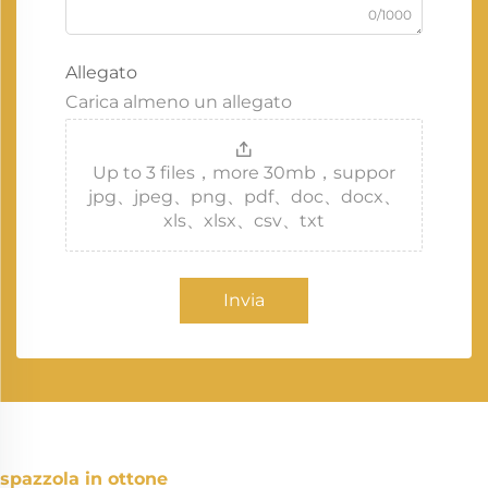
0/1000
Allegato
Carica almeno un allegato
Up to 3 files，more 30mb，suppor
jpg、jpeg、png、pdf、doc、docx、
xls、xlsx、csv、txt
Invia
spazzola in ottone