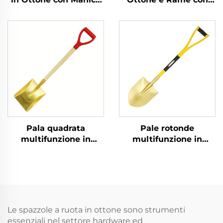
in Fibra di Vetro, Non
Manico di Legno, Non
Generanti Scintille, per
Generanti Scintille, per
Utilizzo in Ambienti
Utilizzo in Ambienti
Infiammabili ed
Infiammabili ed
Esplosivi
Esplosivi
Pala quadrata
Pale rotonde
multifunzione in
multifunzione in
ottone Made in China
ottone antiscintilla con
con manico di legno
manico in fibra di
per l'uso nei settori
vetro per l'uso in
chimici e di protezione
ambienti infiammabili
contro le esplosioni
ed esplosivi
Le spazzole a ruota in ottone sono strumenti
essenziali nel settore hardware ed