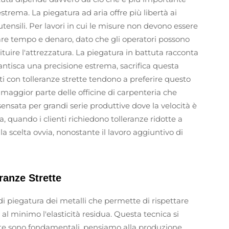
 estrema. La piegatura ad aria offre più libertà ai
tensili. Per lavori in cui le misure non devono essere
are tempo e denaro, dato che gli operatori possono
tuire l'attrezzatura. La piegatura in battuta racconta
tisca una precisione estrema, sacrifica questa
ti con tolleranze strette tendono a preferire questo
maggior parte delle officine di carpenteria che
sensata per grandi serie produttive dove la velocità è
, quando i clienti richiedono tolleranze ridotte a
 la scelta ovvia, nonostante il lavoro aggiuntivo di
ranze Strette
 di piegatura dei metalli che permette di rispettare
l minimo l'elasticità residua. Questa tecnica si
tte sono fondamentali, pensiamo alla produzione