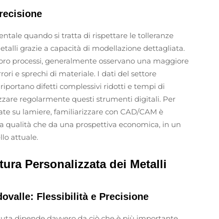
recisione
ale quando si tratta di rispettare le tolleranze
metalli grazie a capacità di modellazione dettagliata.
oro processi, generalmente osservano una maggiore
ori e sprechi di materiale. I dati del settore
portano difetti complessivi ridotti e tempi di
izzare regolarmente questi strumenti digitali. Per
zate su lamiere, familiarizzare con CAD/CAM è
lla qualità che da una prospettiva economica, in un
o attuale.
tura Personalizzata dei Metalli
ovalle: Flessibilità e Precisione
attuta dipende davvero da ciò che è più importante