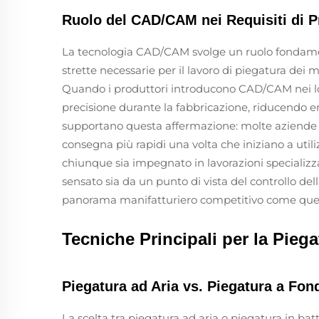
Ruolo del CAD/CAM nei Requisiti di P
La tecnologia CAD/CAM svolge un ruolo fondament
strette necessarie per il lavoro di piegatura dei 
Quando i produttori introducono CAD/CAM nei l
precisione durante la fabbricazione, riducendo err
supportano questa affermazione: molte aziende ri
consegna più rapidi una volta che iniziano a util
chiunque sia impegnato in lavorazioni specializ
sensato sia da un punto di vista del controllo de
panorama manifatturiero competitivo come quell
Tecniche Principali per la Piega
Piegatura ad Aria vs. Piegatura a Fond
La scelta tra piegatura ad aria o piegatura in b