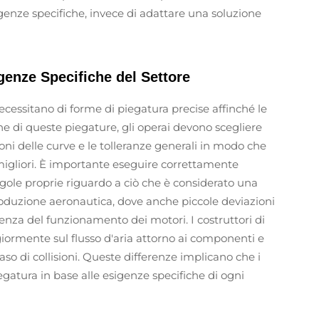
genze specifiche, invece di adattare una soluzione
genze Specifiche del Settore
ecessitano di forme di piegatura precise affinché le
e di queste piegature, gli operai devono scegliere
oni delle curve e le tolleranze generali in modo che
 migliori. È importante eseguire correttamente
egole proprie riguardo a ciò che è considerato una
oduzione aeronautica, dove anche piccole deviazioni
cienza del funzionamento dei motori. I costruttori di
iormente sul flusso d'aria attorno ai componenti e
caso di collisioni. Queste differenze implicano che i
egatura in base alle esigenze specifiche di ogni