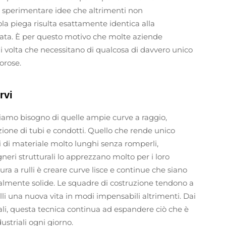
ono sperimentare idee che altrimenti non
a piega risulta esattamente identica alla
zata. È per questo motivo che molte aziende
i volta che necessitano di qualcosa di davvero unico
orose.
rvi
iamo bisogno di quelle ampie curve a raggio,
zione di tubi e condotti. Quello che rende unico
i di materiale molto lunghi senza romperli,
gneri strutturali lo apprezzano molto per i loro
ura a rulli è creare curve lisce e continue che siano
lmente solide. Le squadre di costruzione tendono a
lli una nuova vita in modi impensabili altrimenti. Dai
iali, questa tecnica continua ad espandere ciò che è
ustriali ogni giorno.