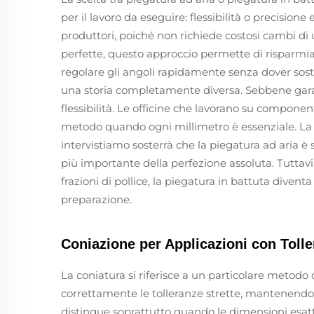
per il lavoro da eseguire: flessibilità o precisione
produttori, poiché non richiede costosi cambi di u
perfette, questo approccio permette di risparmi
regolare gli angoli rapidamente senza dover sosti
una storia completamente diversa. Sebbene garan
flessibilità. Le officine che lavorano su componen
metodo quando ogni millimetro è essenziale. La 
intervistiamo sosterrà che la piegatura ad aria è 
più importante della perfezione assoluta. Tuttavia
frazioni di pollice, la piegatura in battuta diventa
preparazione.
Coniazione per Applicazioni con Tolle
La coniatura si riferisce a un particolare metodo
correttamente le tolleranze strette, mantenendo a
distingue soprattutto quando le dimensioni esa