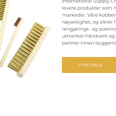
International Supply C
levere produkter som m
markeder. Våre kobbert
nøyaktighet, og sikrer h
rengjørings- og poleri
utmerket håndverk og sta
partner innen byggemat
Få et tilbud