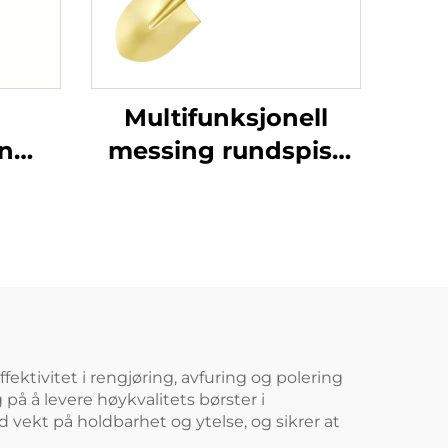
Multifunksjonell
on
messing rundspiss
ina
gnistfri spader med
tet
glassfiberhåndtak til
 i
bruk i brannfarlige
g
og eksplosjonsfarlige
kyttende
steder
ektivitet i rengjøring, avfuring og polering
på å levere høykvalitets børster i
 vekt på holdbarhet og ytelse, og sikrer at