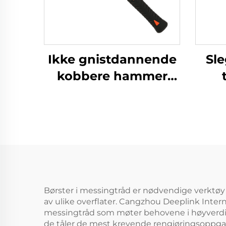
Ikke gnistdannende
Sl
kobbere hammer
med glasfibre skaft,
g
ballpene hammer til
brennbare og
mess
eksplosive steder
t
eks
Børster i messingtråd er nødvendige verktøy i 
av ulike overflater. Cangzhou Deeplink Intern
messingtråd som møter behovene i høyverdig f
de tåler de mest krevende rengjøringsoppgav