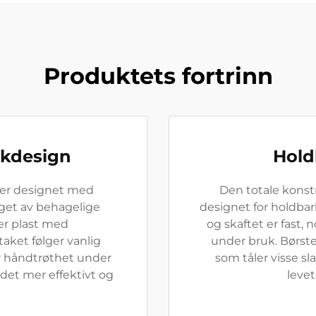
Produktets fortrinn
kdesign
Hold
 er designet med
Den totale konst
get av behagelige
designet for holdba
ler plast med
og skaftet er fast, 
aket følger vanlig
under bruk. Børste
 håndtrøthet under
som tåler visse s
idet mer effektivt og
levet