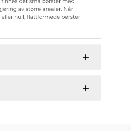
e, finnes det små børster med
jøring av større arealer. Når
eller hull, flattformede børster