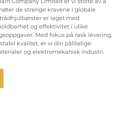
hain Company Limited er vi stolte av å
øter de strenge kravene i globale
rådhjulbørster er laget med
oldbarhet og effektivitet i ulike
ngsoppgaver. Med fokus på rask levering,
bil kvalitet, er vi din pålitelige
erialer og elektromekanisk industri.