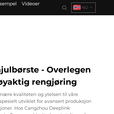
ksempel
Videoer
NO
julbørste - Overlegen
nøyaktig rengjøring
ære kvaliteten og ytelsen til våre
spesielt utviklet for avansert produksjon
asjoner. Hos Cangzhou Deeplink