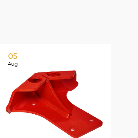
05
0
Aug
Ju