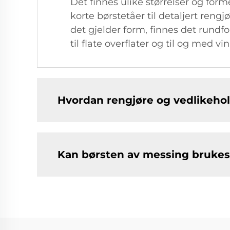
Det finnes ulike størrelser og for
korte børstetåer til detaljert rengj
det gjelder form, finnes det rundfo
til flate overflater og til og med v
Hvordan rengjøre og vedlikeho
Kan børsten av messing brukes 