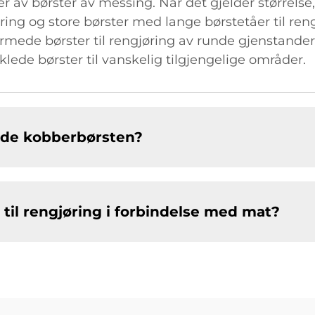
mer av børster av messing. Når det gjelder størrels
øring og store børster med lange børstetåer til reng
rmede børster til rengjøring av runde gjenstander 
inklede børster til vanskelig tilgjengelige områder.
lde kobberbørsten?
til rengjøring i forbindelse med mat?