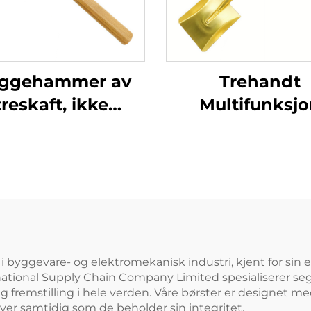
eggehammer av
Trehandt
treskaft, ikke
Multifunksj
nistdannende,
Produsert i K
skarp
Messing firkan
ingkobber, tysk
spade til bruk
ype, for bruk i
kjemiske o
plosjonsfarlige
eksplosjonsbes
miljøer
sektorer
byggevare- og elektromekanisk industri, kjent for sin eff
ational Supply Chain Company Limited spesialiserer seg 
remstilling i hele verden. Våre børster er designet med
er samtidig som de beholder sin integritet.