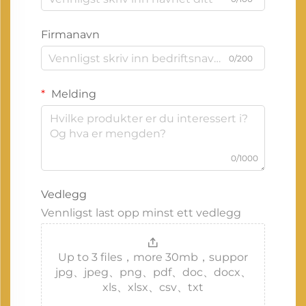
Firmanavn
0/200
Melding
0/1000
Vedlegg
Vennligst last opp minst ett vedlegg
Up to 3 files，more 30mb，suppor
jpg、jpeg、png、pdf、doc、docx、
xls、xlsx、csv、txt