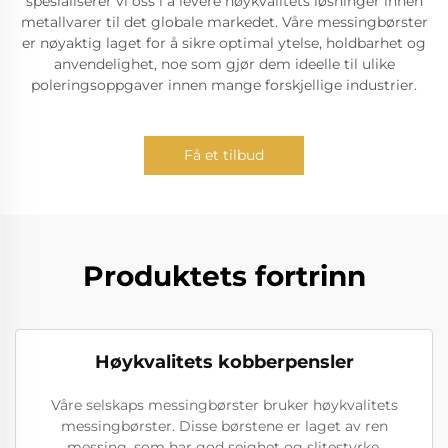
spesialiserer vi oss i å levere høykvalitets løsninger innen
metallvarer til det globale markedet. Våre messingbørster
er nøyaktig laget for å sikre optimal ytelse, holdbarhet og
anvendelighet, noe som gjør dem ideelle til ulike
poleringsoppgaver innen mange forskjellige industrier.
Få et tilbud
Produktets fortrinn
Høykvalitets kobberpensler
Våre selskaps messingbørster bruker høykvalitets
messingbørster. Disse børstene er laget av ren
messing, som har god seighet og slitestyrke.