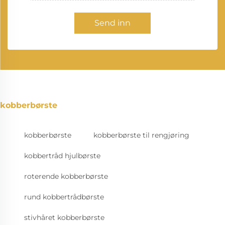
Send inn
kobberbørste
kobberbørste
kobberbørste til rengjøring
kobbertråd hjulbørste
roterende kobberbørste
rund kobbertrådbørste
stivhåret kobberbørste