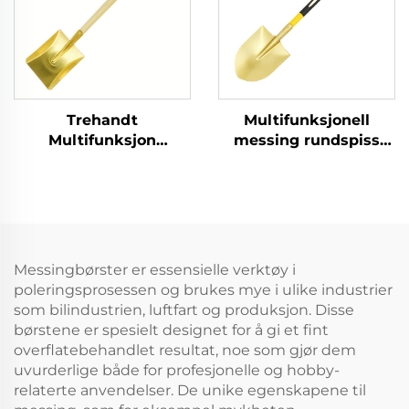
Trehandt
Multifunksjonell
Multifunksjon
messing rundspiss
Produsert i Kina
gnistfri spader med
Messing firkantet
glassfiberhåndtak til
spade til bruk i
bruk i brannfarlige og
kjemiske og
eksplosjonsfarlige
eksplosjonsbeskyttende
steder
sektorer
Messingbørster er essensielle verktøy i
poleringsprosessen og brukes mye i ulike industrier
som bilindustrien, luftfart og produksjon. Disse
børstene er spesielt designet for å gi et fint
overflatebehandlet resultat, noe som gjør dem
uvurderlige både for profesjonelle og hobby-
relaterte anvendelser. De unike egenskapene til