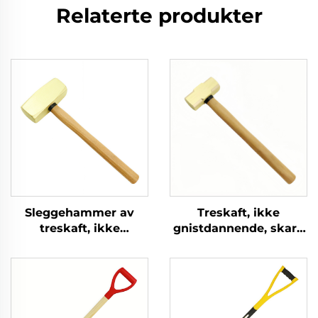
Relaterte produkter
Sleggehammer av
Treskaft, ikke
treskaft, ikke
gnistdannende, skarp
gnistdannende, skarp
messingkobber
messingkobber, tysk
sleggehammer for
type, for bruk i
bruk i brennbare og
eksplosjonsfarlige
eksplosive miljøer
miljøer