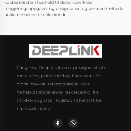
kobberbørster i henhold til deres spesifikke
rengjøringsoppgaver og designideer, og dermed møte de
unike behovene til ulike kunder.
Cangzhou Deeplink leverer presisjonsetsete
metaldeler, platearbeid og hårdevarer for
global høykvalitetsproduksjon. Våre
helhetsløsninger sikrer rask levering, fin
håndverk og stabil kvalitet. Ta kontakt for
tilpassede tilbud!