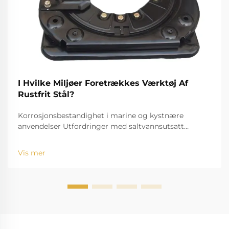
I Hvilke Miljøer Foretrækkes Værktøj Af
Rustfrit Stål?
Korrosjonsbestandighet i marine og kystnære
anvendelser Utfordringer med saltvannsutsatt
standardverktøy Utfordringen med saltvann, for
eksempel, er velkjent for å bide seg inn og rive ned
Vis mer
standardinstrumenter. Den høye saltholdigheten
fører til r...