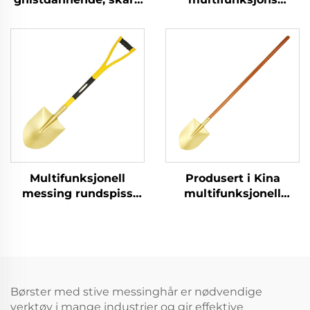
messingkobber
kvadratisk spade med
sleggehammer for
håndtak av glasfiber
bruk i brennbare og
og messing, for bruk i
eksplosive miljøer
eksplosjonssikre
sektorer
Multifunksjonell
Produsert i Kina
messing rundspiss
multifunksjonell
gnistfri spader med
messing
glassfiberhåndtak til
rundspissspader med
bruk i brannfarlige og
trehandt til bruk i
eksplosjonsfarlige
brannfarlige og
steder
eksplosjonsfarlige
steder
Børster med stive messinghår er nødvendige
verktøy i mange industrier og gir effektive