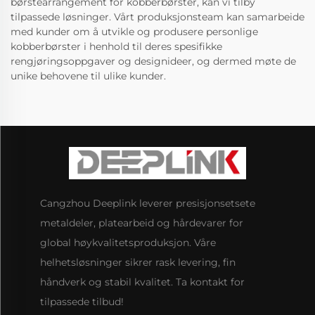
børstearrangement for kobberbørster, kan vi tilby
tilpassede løsninger. Vårt produksjonsteam kan samarbeide
med kunder om å utvikle og produsere personlige
kobberbørster i henhold til deres spesifikke
rengjøringsoppgaver og designideer, og dermed møte de
unike behovene til ulike kunder.
Cangzhou Deeplink leverer presisjonsetsete
metaldeler, platearbeid og hårdevarer for
global høykvalitetsproduksjon. Våre
helhetsløsninger sikrer rask levering, fin
håndverk og stabil kvalitet. Ta kontakt for
tilpassede tilbud!