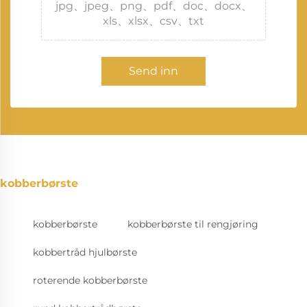
jpg、jpeg、png、pdf、doc、docx、
xls、xlsx、csv、txt
Send inn
kobberbørste
kobberbørste
kobberbørste til rengjøring
kobbertråd hjulbørste
roterende kobberbørste