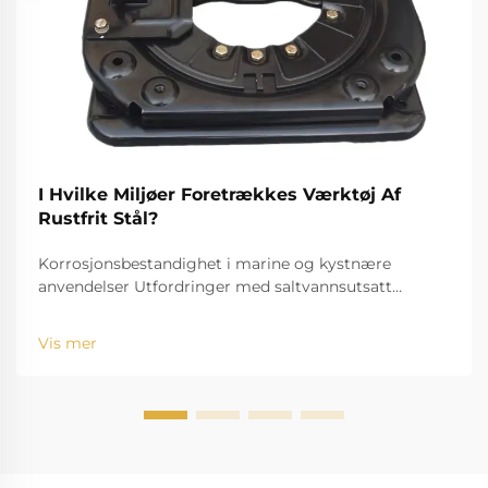
I Hvilke Miljøer Foretrækkes Værktøj Af
Rustfrit Stål?
Korrosjonsbestandighet i marine og kystnære
anvendelser Utfordringer med saltvannsutsatt
standardverktøy Utfordringen med saltvann, for
eksempel, er velkjent for å bide seg inn og rive ned
Vis mer
standardinstrumenter. Den høye saltholdigheten
fører til r...