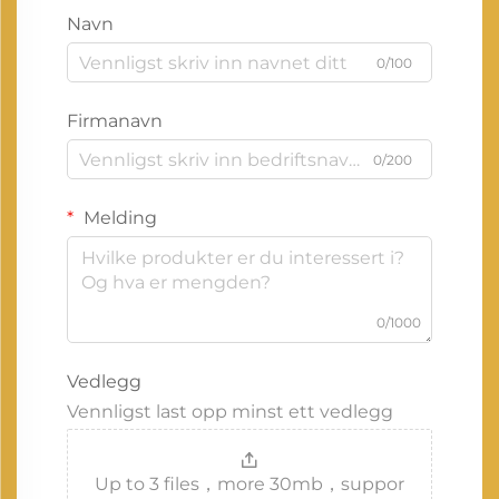
Navn
0/100
Firmanavn
0/200
Melding
0/1000
Vedlegg
Vennligst last opp minst ett vedlegg
Up to 3 files，more 30mb，suppor