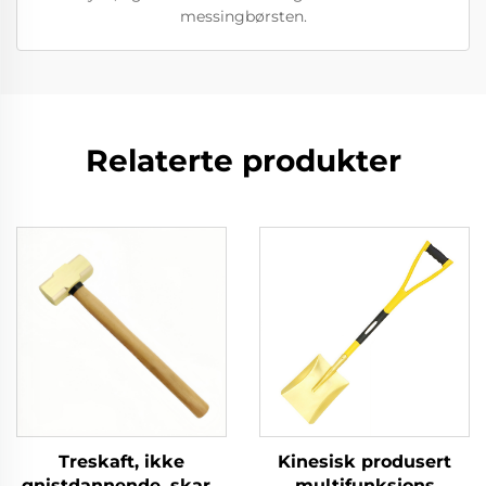
messingbørsten.
Relaterte produkter
Treskaft, ikke
Kinesisk produsert
gnistdannende, skarp
multifunksjons