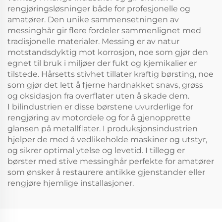
rengjøringsløsninger både for profesjonelle og
amatører. Den unike sammensetningen av
messinghår gir flere fordeler sammenlignet med
tradisjonelle materialer. Messing er av natur
motstandsdyktig mot korrosjon, noe som gjør den
egnet til bruk i miljøer der fukt og kjemikalier er
tilstede. Hårsetts stivhet tillater kraftig børsting, noe
som gjør det lett å fjerne hardnakket snavs, grøss
og oksidasjon fra overflater uten å skade dem.
I bilindustrien er disse børstene uvurderlige for
rengjøring av motordele og for å gjenopprette
glansen på metallflater. I produksjonsindustrien
hjelper de med å vedlikeholde maskiner og utstyr,
og sikrer optimal ytelse og levetid. I tillegg er
børster med stive messinghår perfekte for amatører
som ønsker å restaurere antikke gjenstander eller
rengjøre hjemlige installasjoner.