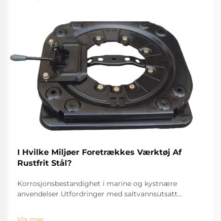
I Hvilke Miljøer Foretrækkes Værktøj Af
Rustfrit Stål?
Korrosjonsbestandighet i marine og kystnære
anvendelser Utfordringer med saltvannsutsatt
standardverktøy Utfordringen med saltvann, for
eksempel, er velkjent for å bide seg inn og rive ned
Vis mer