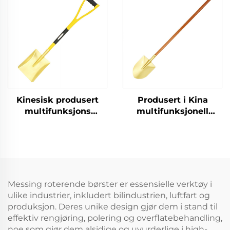
brennbare og
tysk type for bruk i
eksplosive steder
brennbare og
eksplosive miljøer
Kinesisk produsert
Produsert i Kina
multifunksjons
multifunksjonell
kvadratisk spade med
messing
håndtak av glasfiber
rundspissspader med
og messing, for bruk i
trehandt til bruk i
eksplosjonssikre
brannfarlige og
sektorer
eksplosjonsfarlige
steder
Messing roterende børster er essensielle verktøy i
ulike industrier, inkludert bilindustrien, luftfart og
produksjon. Deres unike design gjør dem i stand til
effektiv rengjøring, polering og overflatebehandling,
noe som gjør dem alsidige og uvurderlige i high-