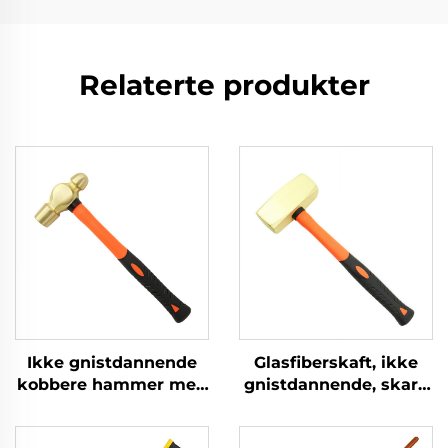
Relaterte produkter
Ikke gnistdannende
Glasfiberskaft, ikke
kobbere hammer med
gnistdannende, skarp
glasfibre skaft,
messingkobber
ballpene hammer til
sleggehammer av