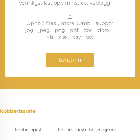
Vennligst last opp minst ett vedlegg
Up to 3 files，more 30mb，suppor
jpg、jpeg、png、pdf、doc、docx、
xls、xlsx、csv、txt
Send inn
kobberbørste
kobberbørste
kobberbørste til rengjøring