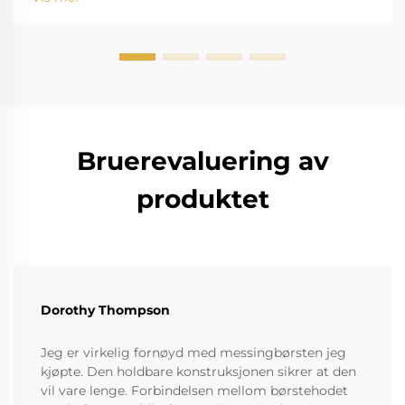
standardinstrumenter. Den høye saltholdigheten
fører til r...
Bruerevaluering av
produktet
Dorothy Thompson
Jeg er virkelig fornøyd med messingbørsten jeg
kjøpte. Den holdbare konstruksjonen sikrer at den
vil vare lenge. Forbindelsen mellom børstehodet