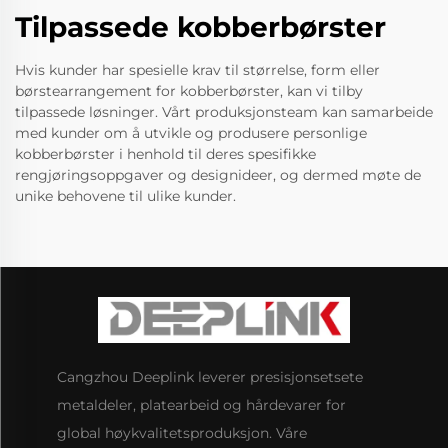
Tilpassede kobberbørster
Hvis kunder har spesielle krav til størrelse, form eller
børstearrangement for kobberbørster, kan vi tilby
tilpassede løsninger. Vårt produksjonsteam kan samarbeide
med kunder om å utvikle og produsere personlige
kobberbørster i henhold til deres spesifikke
rengjøringsoppgaver og designideer, og dermed møte de
unike behovene til ulike kunder.
Cangzhou Deeplink leverer presisjonsetsete
metaldeler, platearbeid og hårdevarer for
global høykvalitetsproduksjon. Våre