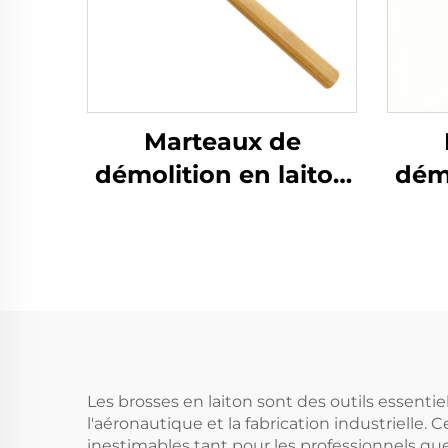
Marteaux de
démolition en laiton
démo
cuivre avec manche
dur
en bois Non
étincelants Adaptés
ét
à l'utilisation dans
uti
des environnements
lie
inflammables et
explosifs
Les brosses en laiton sont des outils essentie
l'aéronautique et la fabrication industrielle.
inestimables tant pour les professionnels qu