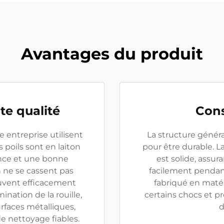
Avantages du produit
te qualité
Cons
e entreprise utilisent
La structure généra
s poils sont en laiton
pour être durable. L
ance et une bonne
est solide, assur
on ne se cassent pas
facilement pendant 
euvent efficacement
fabriqué en matér
ination de la rouille,
certains chocs et pr
urfaces métalliques,
d
de nettoyage fiables.