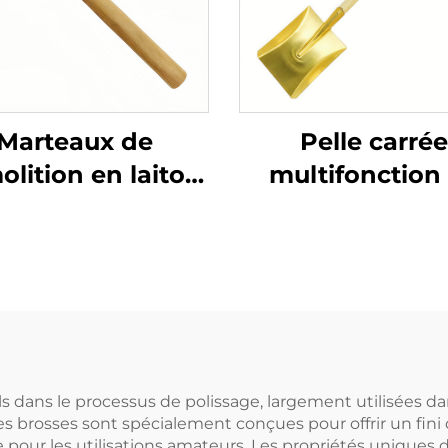
Marteaux de
Pelle carrée
lition en laiton
multifonction
ci avec manche
laiton avec ma
en bois non
en bois Made 
incelants, pour
China pour us
lisation dans les
dans les secte
ux inflammables
chimiques et
et explosifs
protection contr
explosions
ls dans le processus de polissage, largement utilisées da
 Ces brosses sont spécialement conçues pour offrir un fini
e pour les utilisations amateurs. Les propriétés uniques