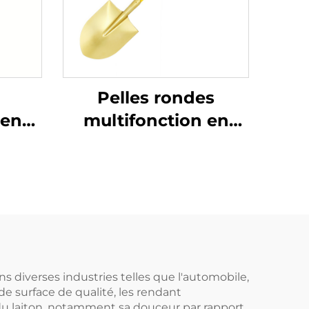
Pelles rondes
 en
multifonction en
nche
laiton non
in
étincelantes avec
age
manche en fibre de
urs
verre pour usage
 à
dans les
e les
environnements
inflammables et
ns diverses industries telles que l'automobile,
 de surface de qualité, les rendant
explosifs
 du laiton, notamment sa douceur par rapport