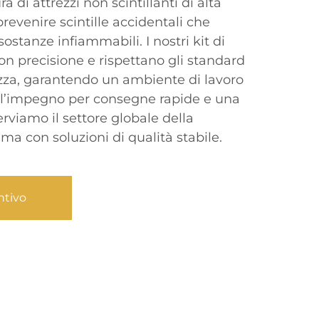
ra di attrezzi non scintillanti di alta
prevenire scintille accidentali che
stanze infiammabili. I nostri kit di
con precisione e rispettano gli standard
ezza, garantendo un ambiente di lavoro
on l’impegno per consegne rapide e una
erviamo il settore globale della
a con soluzioni di qualità stabile.
ntivo