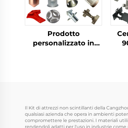
Prodotto
Cer
personalizzato in
9
ottone e alluminio
lav
con lavorazione della
Su
lamiera per
Curv
componenti
stampati profondi
Il Kit di attrezzi non scintillanti della Ca
qualsiasi azienda che opera in ambienti poten
compromettere le prestazioni. I materiali utiliz
rendendoli adatti per l'uso in industrie come