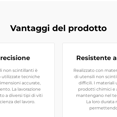
Vantaggi del prodotto
recisione
Resistente a
i non scintillanti è
Realizzato con materia
 utilizzate tecniche
di utensili non scinti
dimensioni accurate,
difficili. I material
ento. La lavorazione
prodotti chimici e 
a diversi tipi di viti
mantengano nel temp
icienza del lavoro.
La loro durata 
permettendo ai