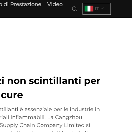
o di Prestazione
Video
IT
zi non scintillanti per
icure
intillanti è essenziale per le industrie in
riali infiammabili. La Cangzhou
l Supply Chain Company Limited si