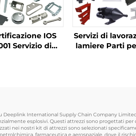
tificazione IOS
Servizi di lavora
001 Servizio di
lamiere Parti p
orazione lamiere
a schermo pia
 Misura Parti di
Taglio laser
atura Foratura in
sagomatura
Alluminio
stampaggi
profondo i
alluminio e r
ngzhou Deeplink International Supply Chain Company Limi
zialmente esplosivi. Questi attrezzi sono progettati per 
zati nei nostri kit di attrezzi sono selezionati specificame
 petrolchimica, farmaceutica e aerospaziale, dove il risc