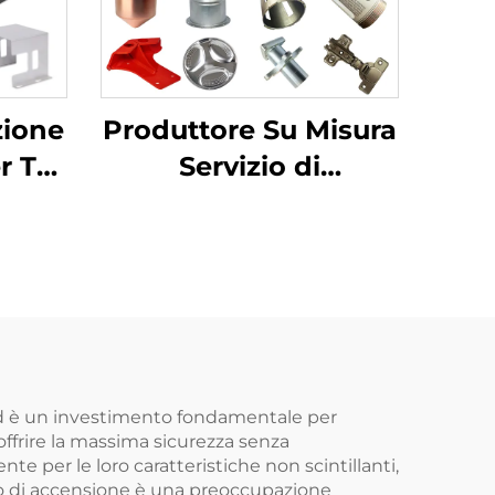
Produttore Su Misura
zione
Servizio di
er TV
Lavorazione Lamiere
tto
in Acciaio
,
Inossidabile e
,
Alluminio Taglio
o
Laser Stampa a
n
Pressione Saldatura
ame
ted è un investimento fondamentale per
offrire la massima sicurezza senza
nte per le loro caratteristiche non scintillanti,
hio di accensione è una preoccupazione