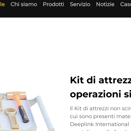
le
Chi siamo
Prodotti
Servizio
Notizie
Cas
Kit di attrez
operazioni s
Il Kit di attrezzi non sc
cui sono presenti mate
Deeplink Internationa