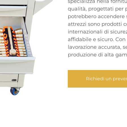
specializza nella fornitu
qualità, progettati per 
potrebbero accendere so
attrezzi sono prodotti 
internazionali di sicur
affidabile e sicuro. C
lavorazione accurata, s
produzione di alta gamm
Richiedi un preve