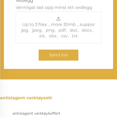
Vedlegg
Vennligst last opp minst ett vedlegg
Up to 3 files，more 30mb，suppor
jpg、jpeg、png、pdf、doc、docx、
xls、xlsx、csv、txt
Send inn
antislagent verktøysett
antislagent verktøykoffert