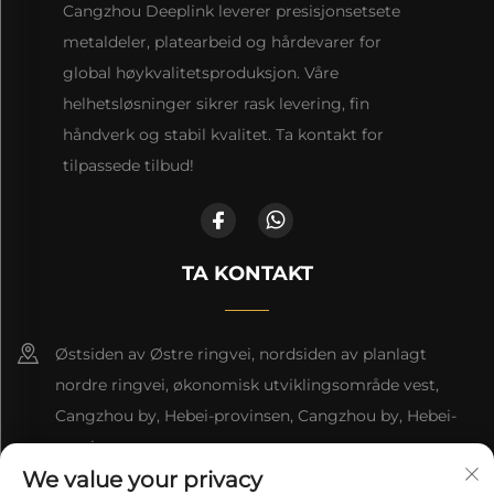
Cangzhou Deeplink leverer presisjonsetsete
metaldeler, platearbeid og hårdevarer for
global høykvalitetsproduksjon. Våre
helhetsløsninger sikrer rask levering, fin
håndverk og stabil kvalitet. Ta kontakt for
tilpassede tilbud!
TA KONTAKT
Østsiden av Østre ringvei, nordsiden av planlagt
nordre ringvei, økonomisk utviklingsområde vest,
Cangzhou by, Hebei-provinsen, Cangzhou by, Hebei-
provinsen
We value your privacy