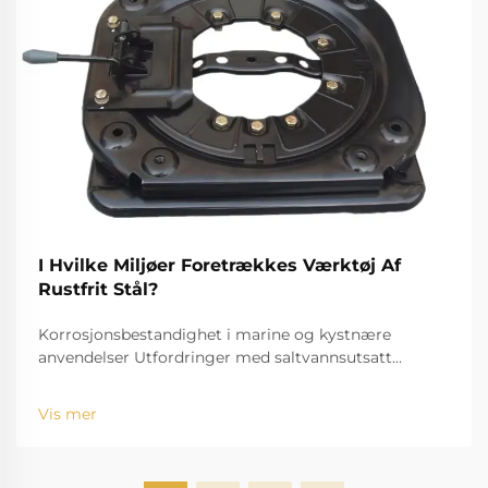
I Hvilke Miljøer Foretrækkes Værktøj Af
Rustfrit Stål?
Korrosjonsbestandighet i marine og kystnære
anvendelser Utfordringer med saltvannsutsatt
standardverktøy Utfordringen med saltvann, for
eksempel, er velkjent for å bide seg inn og rive ned
Vis mer
standardinstrumenter. Den høye saltholdigheten
fører til r...