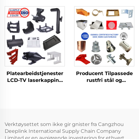
stansprodukter med
tilpassede bølgedeler,
platearbeid for
aluminiumspresningstje
dypstansede deler
Producent Tilpassede
Platearbeidstjenester
rustfri stål og
LCD-TV laserkapping
aluminiumsplader
bøying dyptrekk
Værkstedslaserudskæri
aluminium kobber
Stansning
stansede deler
Svejsebehandlingservic
Verktøysettet som ikke gir gnister fra Cangzhou
Deeplink International Supply Chain Company
Limited er en avgjørende investering for ethvert