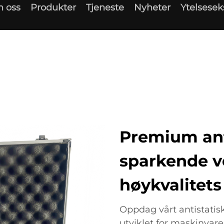
 oss
Produkter
Tjeneste
Nyheter
Ytelsese
Premium ant
sparkende ve
høykvalitet
Oppdag vårt antistatisk
utviklet for maskinvare