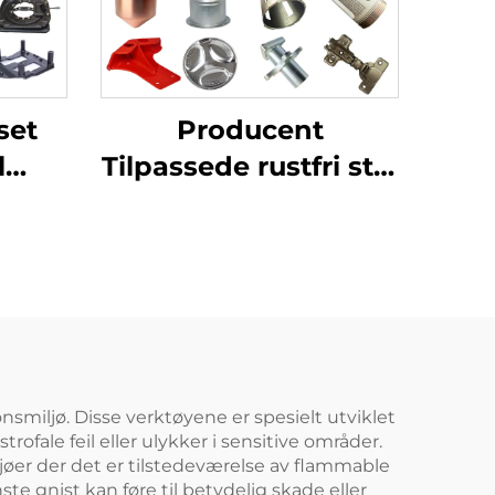
set
Producent
l
Tilpassede rustfri stål
og aluminiumsplader
g
Værkstedslaserudskæring
ing
Stansning
ksjon
Svejsebehandlingservice
miljø. Disse verktøyene er spesielt utviklet
trofale feil eller ulykker i sensitive områder.
ljøer der det er tilstedeværelse av flammable
ste gnist kan føre til betydelig skade eller