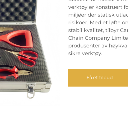
verktøy er konstruert fo
miljøer der statisk utl
risikoer. Med et løfte 
stabil kvalitet, tilbyr
Chain Company Limited
produsenter av høykvali
sikre verktøy.
Få et tilbud