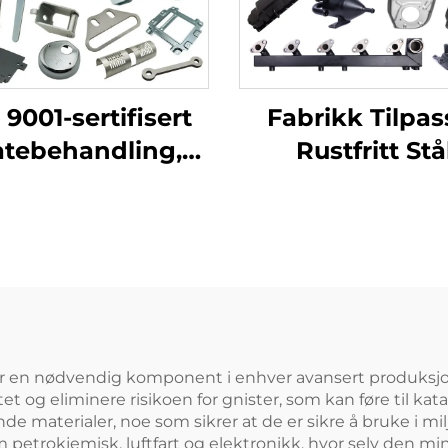
 9001-sertifisert
Fabrikk Tilpas
atebehandling,
Rustfritt Stå
tilpassede
Platemetall
bølgedeler,
Laserkuttin
iniumspresningstjeneste
Sveising Stans
Metalldelprodu
er en nødvendig komponent i enhver avansert produksjons
et og eliminere risikoen for gnister, som kan føre til katas
de materialer, noe som sikrer at de er sikre å bruke i mi
som petrokjemisk, luftfart og elektronikk, hvor selv den min