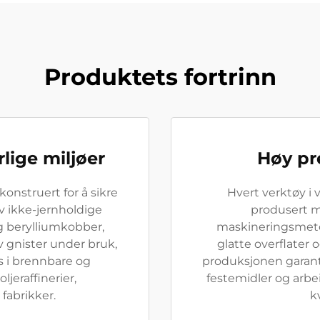
Produktets fortrinn
rlige miljøer
Høy pr
konstruert for å sikre
Hvert verktøy i 
av ikke-jernholdige
produsert m
 berylliumkobber,
maskineringsmetod
v gnister under bruk,
glatte overflater 
s i brennbare og
produksjonen garante
ljeraffinerier,
festemidler og arb
fabrikker.
k