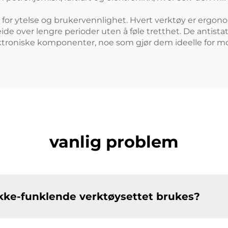
net for ytelse og brukervennlighet. Hvert verktøy er ergon
eide over lengre perioder uten å føle tretthet. De antist
ektroniske komponenter, noe som gjør dem ideelle for m
vanlig problem
t ikke-funklende verktøysettet brukes?