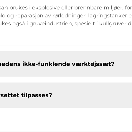
kan brukes i eksplosive eller brennbare miljøer, 
d og reparasjon av rørledninger, lagringstanker e
es også i gruveindustrien, spesielt i kullgruver d
hedens ikke-funklende værktøjssæt?
settet tilpasses?