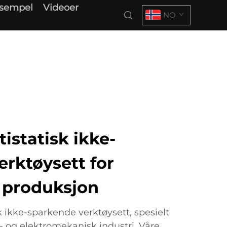
ksempel
Videoer
NO
istatisk ikke-
rktøysett for
s produksjon
 ikke-sparkende verktøysett, spesielt
- og elektromekanisk industri. Våre