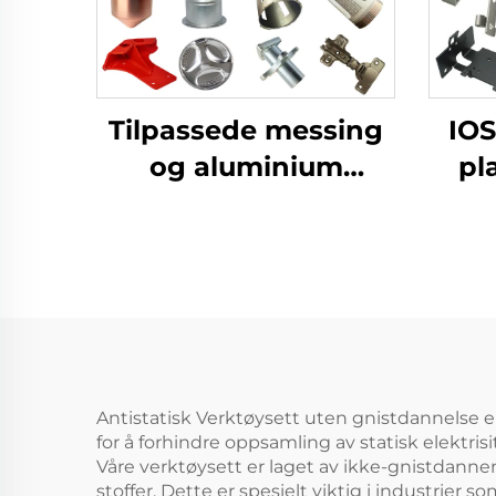
Tilpassede messing
IOS
og aluminium
pl
stansprodukter med
platearbeid for
dypstansede deler
alum
Antistatisk Verktøysett uten gnistdannelse 
for å forhindre oppsamling av statisk elektrisit
Våre verktøysett er laget av ikke-gnistdannen
stoffer. Dette er spesielt viktig i industrier 