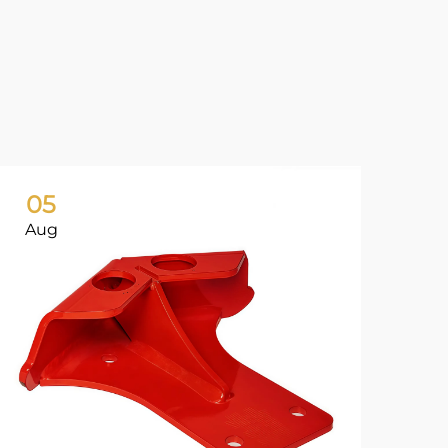
05
0
Aug
Ju