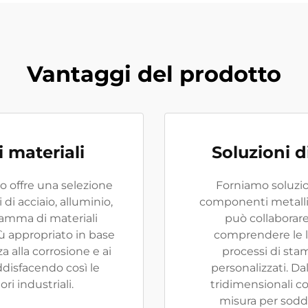
Vantaggi del prodotto
i materiali
Soluzioni 
co offre una selezione
Forniamo soluzio
i di acciaio, alluminio,
componenti metallic
gamma di materiali
può collaborare
iù appropriato in base
comprendere le l
a alla corrosione e ai
processi di st
ddisfacendo così le
personalizzati. D
ri industriali.
tridimensionali co
misura per soddi