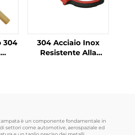
o 304
304 Acciaio Inox
l
Resistente Alla
ciaio
Corrosione Basso
con
Magnetismo Per
nza
Afferrare In Spazi
 per
Ristretti Pinze A
a di
Punta Lunga
 stampata è un componente fondamentale in
e di settori come automotive, aerospaziale ed
ura e un taglio preciso dei metalli,