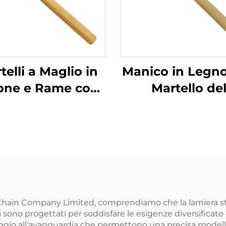
telli a Maglio in
Manico in Legn
one e Rame con
Martello de
nico di Legno,
Saldatore in Ac
on Generanti
Inossidabile 
tille, per Utilizzo
Buona Resiste
in Ambienti
alla Corrosione
nfiammabili ed
Pulire la Scori
Esplosivi
Saldatura
 Chain Company Limited, comprendiamo che la lamiera
i sono progettati per soddisfare le esigenze diversificat
ggio all'avanguardia che permettono una precisa modellat