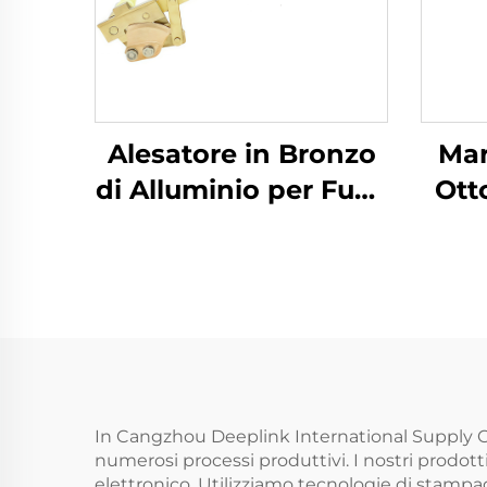
Alesatore in Bronzo
Mar
di Alluminio per Fusti
Ott
in Ferro con Materiali
Ma
Infiammabili nel
N
Settore Petrochimico
Scin
I
In Cangzhou Deeplink International Supply
numerosi processi produttivi. I nostri prodott
elettronico. Utilizziamo tecnologie di stampa