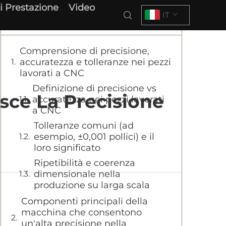
i Prestazione
Video
IT
Indice
Comprensione di precisione,
accuratezza e tolleranze nei pezzi
lavorati a CNC
Definizione di precisione vs
sce La Precisione
accuratezza nei pezzi lavorati
a CNC
Tolleranze comuni (ad
esempio, ±0,001 pollici) e il
loro significato
Ripetibilità e coerenza
dimensionale nella
produzione su larga scala
Componenti principali della
macchina che consentono
un'alta precisione nella