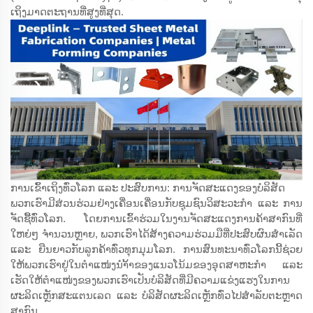
ເຖິງມາດຕະຖານທີ່ສູງທີ່ສຸດ.
ການເຂົ້າເຖິງທົ່ວໂລກ ແລະ ປະສົບການ: ການຈັດສະແດງຂອງບໍລິສັດ
ພວກເຮົາມີສ່ວນຮ່ວມຢ່າງເຄື່ອນເຄື່ອນກັບຊຸມຊົນວິສະວະກຳ ແລະ ການ
ຈັດຊື້ທົ່ວໂລກ. ໂດຍການເຂົ້າຮ່ວມໃນງານຈັດສະແດງການຄ້າສາກົນທີ່
ໃຫຍ່ໆ ຈຳນວນຫຼາຍ, ພວກເຮົາໄດ້ສ້າງຄວາມຮ່ວມມືທີ່ປະສົບຜົນສຳເລັດ
ແລະ ຍືນຍາວກັບລູກຄ້າທົ່ວທຸກມຸມໂລກ. ການສົນທະນາທົ່ວໂລກນີ້ຊ່ວຍ
ໃຫ້ພວກເຮົາຢູ່ໃນຕຳແໜ່ງນຳ້້າຂອງແນວໂນ້ມຂອງອຸດສາຫະກຳ ແລະ
ເຮັດໃຫ້ຕຳແໜ່ງຂອງພວກເຮົາເປັນບໍລິສັດທີ່ມີຄວາມແຂ່ງແຮງໃນການ
ຜະລິດເຫຼັກສະແຕນເລດ ແລະ ບໍລິສັດຜະລິດເຫຼັກທົ່ວໄປສຳລັບຕະຫຼາດ
ສາກົນ.