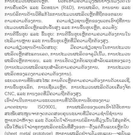
ການປະມວນຜະລິດເຫຼັກ. ພວກເຮົາມີຄວາມມຸ່ງໝັ້ນຢ່າງເຂັ້ມງວດໃນ
ການຄົ້ນຄວ້າ ແລະ ພັດທະນາ (R&D), ການຜະລິດ, ການຂາຍ ແລະ
ການບໍລິການດ້ານວິທີແກ້ໄຂການປະມວນຜະລິດເຫຼັກທີ່ຖືກອອກແບບ
ຕາມຄວາມຕ້ອງການ. ຄວາມຊ່ຽວຊານຫຼັກຂອງພວກເຮົາຢູ່ທີ່ການ
ປະມວນຜະລິດເຫຼັກແຜ່ນຂັ້ນສູງ ແລະ ການຂຶ້ນຮູບເຫຼັກ, ລວມທັງ:
ການຕີຂຶ້ນຮູບ ແລະ ຂຶ້ນຮູບ: ການຕີຂຶ້ນຮູບເຫຼັກຕາມຄວາມຕ້ອງການໃນ
ປະລິມານຫຼາຍ ແລະ ການຂຶ້ນຮູບເຫຼັກທີ່ມີຄວາມຖືກຕ້ອງສູງ.
ຄວາມຊ່ຽວຊານດ້ານວັດສະດຸ: ມີຄວາມຊ່ຽວຊານໃນການປະມວນ
ຜະລິດເຫຼັກສະແຕນເລດ, ການປະມວນຜະລິດອາລູມີເນີ້ມ, ການປະມວນ
ຜະລິດເຫຼັກກາບອນ, ແລະ ການເຮັດວຽກກັບແຖບສຳລັບແລະທອງແດງ
(ການປະມວນຜະລິດແຖບສຳລັບຕາມຄວາມຕ້ອງການ, ການປະມວນ
ຜະລິດທອງແດງຕາມຄວາມຕ້ອງການ).
ຂະບວນການທີ່ທັນສະໄໝ: ການຕັດເຫຼັກຕາມຄວາມຕ້ອງການດ້ວຍເລເຊີ,
ການຂຶ້ນຮູບເລິກ, ການເຊື່ອມເຫຼັກ, ການປະມວນຜະລິດດ້ວຍເຄື່ອງຈັກ
CNC, ແລະ ການງອດທີ່ມີຄວາມຖືກຕ້ອງສູງ.
ເຮົາດຳເນີນການຕາມຂະບວນການທີ່ໄດ້ຮັບການຮັບຮອງຕາມ
ມາດຕະຖານ ISO9001, ການຜະລິດຂອງພວກເຮົາໄດ້ຮັບການ
ສະໜັບສະໜູນຈາກຈຸດກວດສອບຄຸນນະພາບທີ່ມີຄວາມຊຳນິຊຳນານ
ຫຼາຍກວ່າຫ້າຈຸດ ແລະ ດ້ວຍປັດໃຈດ້ານການບໍລິການທີ່ມຸ່ງເນັ້ນໃສ່ລູກຄ້າ,
ເພື່ອໃຫ້ແນ່ໃຈວ່າທຸກໆຜະລິດຕະພັນທີ່ສົ່ງອອກ—ຕັ້ງແຕ່ຕົ້ນແບບເຫຼັກໃບ
(sheet metal prototype) ຫາການຜະລິດຢ່າງເຕັມຮູບແບບ—ຈະບັນລຸ