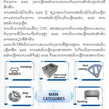
ຕ້ອງການ ແລະ ງອດເຫຼັກແຜ່ນຕາມຄວາມຕ້ອງການສຳລັບຮູບຮ່າງທີ່
ສັບສົນ.
ການຜະລິດຕູ້ປ້ອງກັນ ແລະ ຕູ້: ຊ່ຽວຊານໃນການຜະລິດຕູ້ປ້ອງກັນເຫຼັກ
ຕາມຄວາມຕ້ອງການ, ການຜະລິດຕູ້ປ້ອງກັນເຫຼັກແຜ່ນ, ແລະ ການ
ຜະລິດກ່ອງເຫຼັກ.
ການກັດເຈາະດ້ວຍເຄື່ອງ CNC: ສະໜອງການກັດເຈາະເຫຼັກຕາມຄວາມ
ຕ້ອງການທີ່ມີຄວາມຖືກຕ້ອງສູງ ແລະ ການກັດເຈາະເຫຼັກແຜ່ນສຳລັບ
ລາຍລະອຽດທີ່ສຳຄັນ.
ພວກເຮົາໃຫ້ບໍລິການຕາມຄວາມຕ້ອງການທີ່ຫຼາກຫຼາຍ, ຈາກການຜະລິດ
ເຫຼັກໜັກ ແລະ ການຜະລິດເຫຼັກອຸດສາຫະກຳ ໄປຈົນເຖິງການຜະລິດ
ແຜ່ນເຫຼັກຄວາມແທ້ຈິງສູງ ແລະ ຕົ້ນແບບການຜະລິດເຫຼັກຂະໜາດນ້ອຍ.