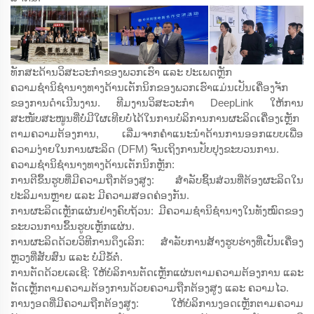
ທັກສະດ້ານວິສະວະກຳຂອງພວກເຮົາ ແລະ ປະເພດຫຼັກ
ຄວາມຊຳນິຊຳນາງທາງດ້ານເຕັກນິກຂອງພວກເຮົາແມ່ນເປັນເຄື່ອງຈັກ
ຂອງການດຳເນີນງານ. ທີມງານວິສະວະກຳ DeepLink ໃຫ້ການ
ສະໜັບສະໜູນທີ່ບໍ່ມີໃຜເທີຍບໍ່ໄດ້ໃນການບໍລິການການຜະລິດເຄື່ອງເຫຼັກ
ຕາມຄວາມຕ້ອງການ, ເລີ່ມຈາກຄຳແນະນຳດ້ານການອອກແບບເພື່ອ
ຄວາມງ່າຍໃນການຜະລິດ (DFM) ຈົນເຖິງການປັບປຸງຂະບວນການ.
ຄວາມຊຳນິຊຳນາງທາງດ້ານເຕັກນິກຫຼັກ:
ການຕີຂຶ້ນຮູບທີ່ມີຄວາມຖືກຕ້ອງສູງ: ສຳລັບຊິ້ນສ່ວນທີ່ຕ້ອງຜະລິດໃນ
ປະລິມານຫຼາຍ ແລະ ມີຄວາມສອດຄ່ອງກັນ.
ການຜະລິດເຫຼັກແຜ່ນຢ່າງຄົບຖ້ວນ: ມີຄວາມຊຳນິຊຳນາງໃນທັງໝົດຂອງ
ຂະບວນການຂຶ້ນຮູບເຫຼັກແຜ່ນ.
ການຜະລິດດ້ວຍວິທີການດຶງເລິກ: ສຳລັບການສ້າງຮູບຮ່າງທີ່ເປັນເຄື່ອງ
ຫຼວງທີ່ສັບສົນ ແລະ ບໍ່ມີຂໍ້ຕໍ່.
ການຕັດດ້ວຍເລເຊີ: ໃຫ້ບໍລິການຕັດເຫຼັກແຜ່ນຕາມຄວາມຕ້ອງການ ແລະ
ຕັດເຫຼັກຕາມຄວາມຕ້ອງການດ້ວຍຄວາມຖືກຕ້ອງສູງ ແລະ ຄວາມໄວ.
ການງອດທີ່ມີຄວາມຖືກຕ້ອງສູງ: ໃຫ້ບໍລິການງອດເຫຼັກຕາມຄວາມ