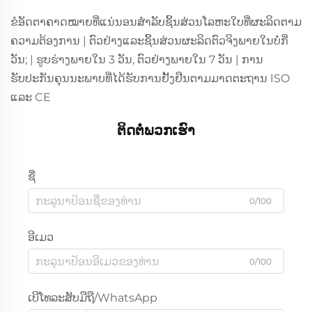
ຂໍອັດຕາຄາດໝາຍທີ່ແນ່ນອນສຳລັບຊິ້ນສ່ວນໂລຫະໃບທີ່ຜະລິດຕາມ
ຄວາມຕ້ອງການ | ຕົວຢ່າງແລະຊິ້ນສ່ວນຜະລິດຕົວຈິງພາຍໃນບໍ່ກີ່
ວັນ; | ຮູບຮ່າງພາຍໃນ 3 ວັນ, ຕົວຢ່າງພາຍໃນ 7 ວັນ | ການ
ຮັບປະກັນຄຸນນະພາບທີ່ໄດ້ຮັບການຢັ້ງຢືນຕາມມາດຕະຖານ ISO
ແລະ CE
ຕິດຕໍ່ພວກເຮົາ
ຊື່
0/100
ອີເມວ
0/100
ເບີໂທລະສັບມືຖື/WhatsApp