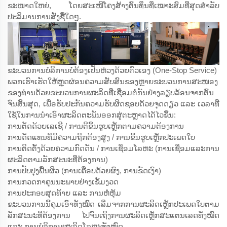
ຂະໜາດໃຫຍ່, ໂດຍສະເໜີໂຄງສ້າງຕົ້ນທຶນທີ່ເໝາະສົມທີ່ສຸດສຳລັບ
ປະລິມານການສັ່ງຊື້ໃດໆ.
ຂະບວນການບໍລິການບໍ່ຕ້ອງເປັນຫ່ວງດ້ວຍຕົວເອງ (One-Stop Service)
ພວກເຮົາເຮັດໃຫ້ຫຼຸດຜ່ອນຄວາມສັບສົນຂອງຫຼາຍຂະບວນການສະໜອງ
ຂອງທ່ານດ້ວຍຂະບວນການຜະລິດທີ່ເຊື່ອມຕໍ່ກັນຢ່າງລຽບລ້ອນຈາກຕົ້ນ
ຈົນສິ້ນສຸດ, ເພື່ອຮັບປະກັນຄວາມຮັບຜິດຊອບດ້ວຍຈຸດດຽວ ແລະ ເວລາທີ່
ໃຊ້ໃນການນຳເອົາຜະລິດຕະພັນອອກສູ່ຕະຫຼາດໄດ້ໄວຂຶ້ນ:
ການຕັດດ້ວຍເລເຊີ / ການຕີຂຶ້ນຮູບເຫຼັກຕາມຄວາມຕ້ອງການ
ການດັດແທນທີ່ມີຄວາມຖືກຕ້ອງສູງ / ການຂຶ້ນຮູບເຫຼັກປະເພດໃບ
ການຕິດຕັ້ງດ້ວຍຄວາມກົດດັນ / ການເຊື່ອມໂລຫະ (ການເຊື່ອມແລະການ
ຜະລິດຕາມລັກສະນະທີ່ຕ້ອງການ)
ການປັບປຸງພື້ນຜິວ (ການເຄືອບດ້ວຍຜົງ, ການຂັດເງົາ)
ການກວດກາຄຸນນະພາບຢ່າງເຂັ້ມງວດ
ການປະກອບສຸດທ້າຍ ແລະ ການຫໍ່ຫຸ້ມ
ຂະບວນການນີ້ຄຸມເອົາທັງໝົດ ເລີ່ມຈາກການຜະລິດເຫຼັກປະເພດໃບຕາມ
ລັກສະນະທີ່ຕ້ອງການ ໄປຈົນເຖິງການຜະລິດເຫຼັກສະແຕນເລດທັງໝົດ
ແລະ ການບໍລິການຜະລິດໂລຫະທັງໝົດ.