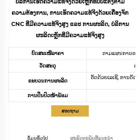
ບໍລິການເຮັດຄວາມແທ້ຈິງດ້ວຍເຫຼັກທີ່ປັບແຕ່ງຕາມ
ຄວາມຕ້ອງການ, ການເຮັດຄວາມແທ້ຈິງດ້ວຍເຄື່ອງຈັກ
CNC ທີ່ມີຄວາມແທ້ຈິງສູງ ແລະ ການຜະລິດ, ບໍລິການ
ຜະລິດເຫຼັກທີ່ມີຄວາມແທ້ຈິງສູງ
ບົດສະເໜີລາຄາ
ຕາມແຜນການຂອງທ່າ
ວັດສະດຸ
ເຫ
ຕັດດ້ວຍເລເຊີ, ການດັດ
ຂະບວນການຜະລິດ
ການປິ່ນປົວໜ້າພ້ອມ
ກາ
ສອບຖາມ
ຂໍ້ມູນທົ່ວໄປ
ຜະລິດຕະພັນທີ່ແນະນຳ