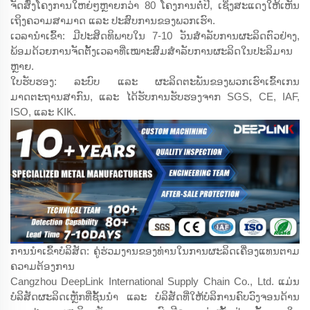
ຈັດສົ່ງໂຄງການໃຫຍ່ໆຫຼາຍກວ່າ 80 ໂຄງການຕໍ່ປີ, ເຊິ່ງສະແດງໃຫ້ເຫັນ
ເຖິງຄວາມສາມາດ ແລະ ປະສົບການຂອງພວກເຮົາ.
ເວລານຳເຂົ້າ: ມີປະສິດທິພາບໃນ 7-10 ວັນສຳລັບການຜະລິດຕົວຢ່າງ,
ພ້ອມດ້ວຍການຈັດຕັ້ງເວລາທີ່ເໝາະສົມສຳລັບການຜະລິດໃນປະລິມານ
ຫຼາຍ.
ໃບຮັບຮອງ: ລະບົບ ແລະ ຜະລິດຕະພັນຂອງພວກເຮົາເຂົ້າເກນ
ມາດຕະຖານສາກົນ, ແລະ ໄດ້ຮັບການຮັບຮອງຈາກ SGS, CE, IAF,
ISO, ແລະ KIK.
ການນຳເຂົ້າບໍລິສັດ: ຄູ່ຮ່ວມງານຂອງທ່ານໃນການຜະລິດເຄື່ອງແທນຕາມ
ຄວາມຕ້ອງການ
Cangzhou DeepLink International Supply Chain Co., Ltd. ແມ່ນ
ບໍລິສັດຜະລິດເຫຼັກທີ່ຊັ້ນນຳ ແລະ ບໍລິສັດທີ່ໃຫ້ບໍລິການຄົບວົງຈອນດ້ານ