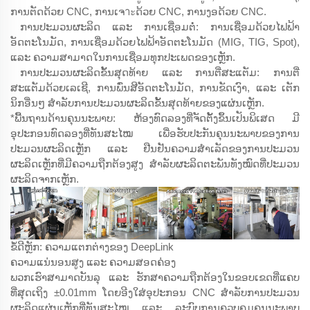
ການຕັດດ້ວຍ CNC, ການເຈาะດ້ວຍ CNC, ການງອດ້ວຍ CNC.
ການປະມວນຜະລິດ ແລະ ການເຊື່ອມຕໍ່: ການເຊື່ອມດ້ວຍໄຟຟ້າ
ອັດຕະໂນມັດ, ການເຊື່ອມດ້ວຍໄຟຟ້າອັດຕະໂນມັດ (MIG, TIG, Spot),
ແລະ ຄວາມສາມາດໃນການເຊື່ອມທຸກປະເພດຂອງເຫຼັກ.
ການປະມວນຜະລິດຂັ້ນສຸດທ້າຍ ແລະ ການຕີ່ສະແຕັມ: ການຕີ່
ສະແຕັມດ້ວຍເລເຊີ, ການພົ່ນສີອັດຕະໂນມັດ, ການຂັດເງົາ, ແລະ ເຕັກ
ນິກອື່ນໆ ສຳລັບການປະມວນຜະລິດຂັ້ນສຸດທ້າຍຂອງແຜ່ນເຫຼັກ.
*ພື້ນຖານດ້ານຄຸນນະພາບ: ຫ້ອງທົດລອງທີ່ຈັດຕັ້ງຂຶ້ນເປັນພິເສດ ມີ
ອຸປະກອນທົດລອງທີ່ທັນສະໄໝ ເພື່ອຮັບປະກັນຄຸນນະພາບຂອງການ
ປະມວນຜະລິດເຫຼັກ ແລະ ຢືນຢັນຄວາມສຳເລັດຂອງການປະມວນ
ຜະລິດເຫຼັກທີ່ມີຄວາມຖືກຕ້ອງສູງ ສຳລັບຜະລິດຕະພັນທັງໝົດທີ່ປະມວນ
ຜະລິດຈາກເຫຼັກ.
ຂໍ້ດີຫຼັກ: ຄວາມແຕກຕ່າງຂອງ DeepLink
ຄວາມແນ່ນອນສູງ ແລະ ຄວາມສອດຄ່ອງ
ພວກເຮົາສາມາດບັນລຸ ແລະ ຮັກສາຄວາມຖືກຕ້ອງໃນຂອບເຂດທີ່ແຄບ
ທີ່ສຸດເຖິງ ±0.01mm ໂດຍອີງໃສ່ອຸປະກອນ CNC ສຳລັບການປະມວນ
ຜະລິດແຜ່ນເຫຼັກທີ່ທັນສະໄໝ ແລະ ລະບົບການຄວບຄຸມຄຸນນະພາບ