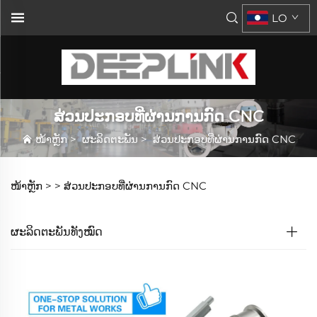
LO
ສ່ວນປະກອບທີ່ຜ່ານການກົດ CNC
ໜ້າຫຼັກ
>
ຜະລິດຕະພັນ
>
ສ່ວນປະກອບທີ່ຜ່ານການກົດ CNC
ໜ້າຫຼັກ >
>
ສ່ວນປະກອບທີ່ຜ່ານການກົດ CNC
ຜະລິດຕະພັນທັງໝົດ