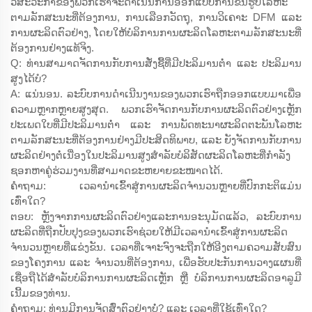
ວິສະວະກຳຂອງພວກເຮົາຈະດຳເນີນການອອກແບບການຂຶ້ນຮູບໂລຫະ
ຕາມລັກສະນະທີ່ຕ້ອງການ, ການເລືອກວັດຖຸ, ການວິເຄາະ DFM ແລະ
ການຜະລິດຕົວຢ່າງ, ໂດຍໃຫ້ບໍລິການການຜະລິດໂລຫະຕາມລັກສະນະທີ່
ຕ້ອງການຢ່າງແທ້ຈິງ.
Q: ທ່ານສາມາດຈັດການກັບການສັ່ງຊື້ທີ່ມີປະລິມານຕ່ຳ ແລະ ປະລິມານ
ສູງໄດ້ບໍ?
A: ແນ່ນອນ. ລະບົບການດຳເນີນງານຂອງພວກເຮົາຖືກອອກແບບມາເພື່ອ
ຄວາມຫຼາກຫຼາຍສູງສຸດ. ພວກເຮົາຈັດການກັບການຜະລິດຕົວຢ່າງເຫຼັກ
ປະເພດໃບທີ່ມີປະລິມານຕ່ຳ ແລະ ການພັດທະນາຜະລິດຕະພັນໂລຫະ
ຕາມລັກສະນະທີ່ຕ້ອງການຢ່າງມີປະສິດທິພາບ, ແລະ ຍັງຈັດການກັບການ
ຜະລິດຢ່າງຕໍ່ເນື່ອງໃນປະລິມານສູງສຳລັບບໍລິສັດຜະລິດໂລຫະທີ່ກຳລັງ
ຊອກຫາຄູ່ຮ່ວມງານທີ່ສາມາດຂະຫຍາຍຂະໜາດໄດ້.
ຄຳຖາມ: ເວລານຳເຂົ້າສູ່ການຜະລິດຈຳນວນຫຼາຍທີ່ປົກກະຕິແມ່ນ
ເທົ່າໃດ?
ຕອບ: ຫຼັງຈາກການຜະລິດຕົວຢ່າງແລະການອະນຸມັດແລ້ວ, ລະບົບການ
ຜະລິດທີ່ຖືກປັບປຸງຂອງພວກເຮົາຊ່ວຍໃຫ້ມີເວລານຳເຂົ້າສູ່ການຜະລິດ
ຈຳນວນຫຼາຍທີ່ແຂ່ງຂັນ. ເວລາທີ່ເຈາະຈົງຈະຖືກໃຫ້ອີງຕາມຄວາມສັບສົນ
ຂອງໂຄງການ ແລະ ຈຳນວນທີ່ຕ້ອງການ, ເພື່ອຮັບປະກັນການວາງແຜນທີ່
ເຊື່ອຖືໄດ້ສຳລັບບໍລິການການຜະລິດເຫຼັກ ຫຼື ບໍລິການການຜະລິດອາລູມີ
ເນີ້ມຂອງທ່ານ.
ຄຳຖາມ: ທ່ານມີການຈັດສົ່ງຕົວຢ່າງບໍ່? ແລະ ເວລາທີ່ໃຊ້ເທົ່າໃດ?