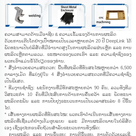
ຄວາມສາມາດດ້ານມືອາຊີບ & ຄວາມເຂັ້ມແຂງດ້ານການຜະລິດ
ດ້ວຍການເຕີບໂຕຢ່າງເປົ້າໝາຍເປັນເວລາຫຼາຍກວ່າ 20 ປີ DeepLink ໄດ້
ພັດທະນາເປັນບໍລິສັດທີ່ມີອຳນາດສູງໃນການຜະລິດແຜ່ນເຫຼັກ ແລະ ການ
ຜະລິດເຫຼັກຕາມລວມ. ຂະໜາດຂອງພວກເຮົາ ແລະ ຄວາມຊ່ຳຊົງຂອງ
ພວກເຮົາແມ່ນຂໍ້ໄດ້ປຽດຂອງທ່ານ.
* ສິ່ງອຳນວຍຄວາມສະດວກ: ພື້ນທີ່ຜະລິດທີ່ທັນສະໄໝຫຼາຍກວ່າ 6,500
ຕາລາງເມັດ ທີ່ແບ່ງຢູ່ໃນ 4 ສິ່ງອຳນວຍຄວາມສະດວກທີ່ມີຄວາມຊ່ຳຊົງ
ເປັນພິເສດ.
* ທີມງານຊ່ຳຊົງ: ພະນັກງານທີ່ມີທັກສະຫຼາຍກວ່າ 90 ຄົນ, ລວມທັງທີມ
ວິສະວະກຳ 10 ຄົນທີ່ມີປະສົບການດ້ານການຄົ້ນຄວ້າ ແລະ ພັດທະນາ
ຜະລິດຕະພັນ ແລະ ການປັບປຸງຂະບວນການເປັນເວລາສະເລ່ຍ 8 ປີຂຶ້ນ
ໄປ.
* ເສັ້ນທາງການຜະລິດທີ່ທັນສະໄໝ: ພວກເຮົາດຳເນີນການເສັ້ນທາງການ
ຜະລິດທີ່ເຊື່ອມຕໍ່ຢ່າງເຕັມຮູບແບບ ແລະ ມີການຜະລິດພາຍໃນບໍລິສັດ
ເອງ ເຊິ່ງອຸປະກອນຄົບຖ້ວນສຳລັບຂະບວນການທັງໝົດ:
ການຜະລິດ ແລະ ການຂຶ້ນຮູບ: ການຕີຂຶ້ນຮູບ, ການຕັດດ້ວຍເລເຊີ,