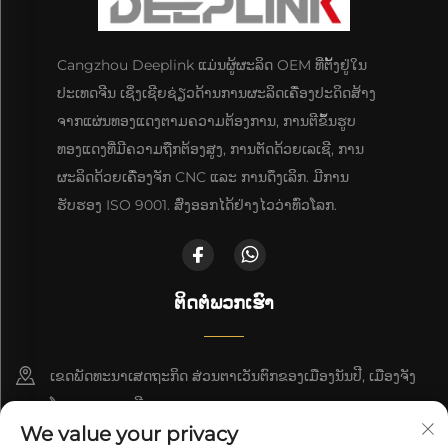
Cangzhou Deeplink ແມ່ນຜູ້ຜະລິດ OEM ທີ່ຕັ້ງຢູ່ໃນ
ປະເທດຈີນ ເຊິ່ງເຊີຍຊ່ຽວດ້ານການຜະລິດເຄື່ອງປະດິດສ້າງ
ຈາກແຜ່ນທອງແດງຕາມຄວາມຕ້ອງການ, ການຕີຂຶ້ນຮູບ
ທອງແດງທີ່ມີຄວາມຖືກຕ້ອງສູງ, ການຕັດດ້ວຍເລເຊີ, ການ
ຜະລິດດ້ວຍເຄື່ອງຈັກ CNC ແລະ ການດຶງເລິກ. ມີການ
ຮັບຮອງ ISO 9001. ສົ່ງອອກໄດ້ຢ່າງໄວວ່າທົ່ວໂລກ.
ຕິດຕໍ່ພວກເຮົາ
ເຂດພັດທະນາເສດຖະກິດ ສ່ວນຕາເວັນຕົກຂອງເມືອງນັນປີ, ເມືອງຈັງ
ໂຈວ, ແຂວງເຫຫີ
We value your privacy