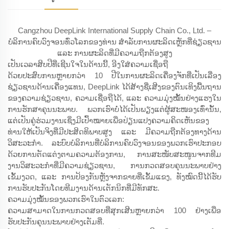
Cangzhou DeepLink International Supply Chain Co., Ltd. –
ບໍລິການຄົບວົງຈອນທົ່ວໂລກຂອງທ່ານ ສຳລັບການຜະລິດເຫຼັກທີ່ຊ່ຽວຊານ
ແລະ ການຜະລິດທີ່ມີຄວາມຖືກຕ້ອງສູງ
ເປັນເວລາສິບປີທີ່ເຊີນໃຈໃນດ້ານນີ້, ອີງໃສ່ຄວາມເຊື່ອຖື
ດ້ວຍປະສົບການຫຼາຍກວ່າ 10 ປີໃນການຜະລິດເຄື່ອງຈັກທີ່ເປັນເລື່ອງ
ຊ່ຽວຊານດ້ານເຄື່ອງແທນ, DeepLink ໄດ້ສ້າງຊື່ເສີງຂອງຕົນເທິງພື້ນຖານ
ຂອງຄວາມຊ່ຽວຊານ, ຄວາມເຊື່ອຖືໄດ້, ແລະ ຄວາມມຸ່ງໝັ້ນຢ່າງແຮງໃນ
ການຮັກສາຄຸນນະພາບ. ພວກເຮົາບໍ່ໄດ້ເປັນພຽງແຕ່ຜູ້ສະໜອງເທົ່ານັ້ນ,
ແຕ່ເປັນຄູ່ຮ່ວມງານເຊິ່ງມີເປົ້າໝາຍເພື່ອປ່ຽນແປງຄວາມຄິດເຫັນຂອງ
ທ່ານໃຫ້ເປັນຈິງທີ່ມີປະສິດທິພາບສູງ ແລະ ມີຄວາມຖືກຕ້ອງທາງດ້ານ
ວິສະວະກຳ. ລະບົບບໍລິການທີ່ບໍລິການຄົບວົງຈອນຂອງພວກເຮົາປະກອບ
ດ້ວຍການຕັດແຕ່ງຕາມຄວາມຕ້ອງການ, ການສະໜັບສະໜູນຈາກທີມ
ງານວິສະວະກຳທີ່ມີຄວາມຊ່ຽວຊານ, ການກວດສອບຄຸນນະພາບຢ່າງ
ເຂັ້ມງວດ, ແລະ ການປ້ອງກັນຫຼັງຈາກຂາຍທີ່ເຂັ້ມແຂງ, ທັງໝົດນີ້ໄດ້ຮັບ
ການຮັບປະກັນໂດຍທີມງານດ້ານເຕັກນິກທີ່ມີທັກສະ.
ຄວາມມຸ່ງໝັ້ນຂອງພວກເຮົາໃນຕົວເລກ:
ຄວາມສາມາດໃນການກວດສອບທີ່ສຸກເສີນຫຼາຍກວ່າ 100 ຢ່າງເພື່ອ
ຮັບປະກັນຄຸນນະພາບຢ່າງເຕັມທີ່.