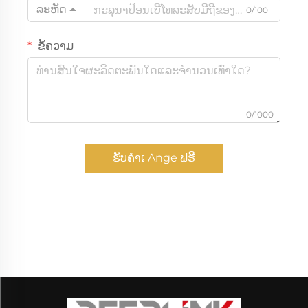
ລະຫັດ
0/100
ຂໍ້ຄວາມ
0/1000
ຮັບຄຳເ Ange ຟຣີ