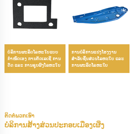
ບໍລິການຜະລິດໂລຫະໃບແບບ
ການບໍລິການແປງໂຮງງານ
ກຳໜົດເອງ ການຕັດເລເຊີ ການ
ສຳລັບຊິ້ນສ່ວນໂລຫະໃບ ແລະ
ດັດ ແລະ ການຊຸບຜົງໂລຫະໃບ
ການຜະລິດໂລຫະໃບ
ຕິດຕໍ່ພວກເຮົາ
ບໍລິການສ້າງສ່ວນປະກອບເມືອງເຜິ່ງ