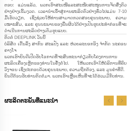
ຕອບ: ແມ່ນແລ້ວ, ພວກເຮົາສະເໜີແລະສະໜັບສະໜູນການຈັດສົ່ງຕົວ
ຢ່າງຢ່າງເຂີ້ມງວດ. ເວລານຳເຂົ້າສູ່ການຜະລິດຕົວຢ່າງທົ່ວໄປແມ່ນ 7-10
ມື້ເຮັດວຽກ, ເຊິ່ງຊ່ວຍໃຫ້ທ່ານສາມາດກວດສອບຄຸນນະພາບ, ຄວາມ
ເໝາະສົມ, ແລະ ຄຸນນະພາບຂອງພື້ນຜິວໄດ້ຢ່າງເປັນຮູບປະທຳກ່ອນທີ່ຈະ
ດຳເນີນການຜະລິດຢ່າງເຕັມຮູບແບບ.
ຕິດຕໍ່ DEEPLINK ວັນນີ້
ບໍລິສັດ ເດີ້ນລິ້ງ ສາກົນ ສະແປັງ ແລະ ຫ່ວຍລະບອກອິງ ຈຳກັດ ນະຄອນ
ຄາງໂຈ
ພວກເຮົາຍິນດີເປີດຮັບໂອກາດທີ່ຈະສົນທະນາກ່ຽວກັບໂຄງການການ
ຜະລິດເຄື່ອງເຫຼັກຂອງທ່ານໃນຄັ້ງຕໍ່ໄປ. ໃຫ້ພວກເຮົາໃຫ້ບໍລິການທີ່ຄົບ
ວົງຈອນ ເຊິ່ງປະກອບດ້ວຍຄຸນນະພາບ, ຄວາມຖືກຕ້ອງ, ແລະ ມູນຄ່າທີ່ດີ.
ຍິນດີຕ້ອນຮັບທ່ານຕິດຕໍ່ມາ. ພວກເຮົາເຫຼືອເຫິນທີ່ຈະໄດ້ຮ່ວມມືກັບທ່ານ.
ຜະລິດຕະພັນທີ່ແນະນຳ