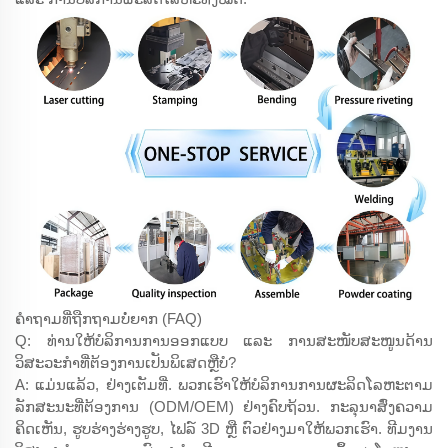
ຄຳຖາມທີ່ຖືກຖາມບໍ່ຍາກ (FAQ)
Q: ທ່ານໃຫ້ບໍລິການການອອກແບບ ແລະ ການສະໜັບສະໜູນດ້ານ
ວິສະວະກຳທີ່ຕ້ອງການເປັນພິເສດຫຼືບໍ?
A: ແມ່ນແລ້ວ, ຢ່າງເຕັມທີ່. ພວກເຮົາໃຫ້ບໍລິການການຜະລິດໂລຫະຕາມ
ລັກສະນະທີ່ຕ້ອງການ (ODM/OEM) ຢ່າງຄົບຖ້ວນ. ກະລຸນາສົ່ງຄວາມ
ຄິດເຫັນ, ຮູບຮ່າງຮ່າງຮູບ, ໄຟລ໌ 3D ຫຼື ຕົວຢ່າງມາໃຫ້ພວກເຮົາ. ທີມງານ