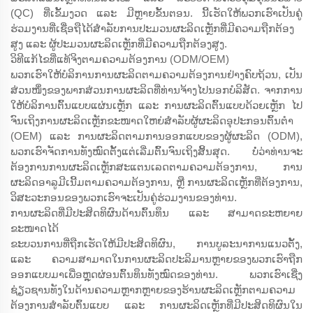
(QC) ທີ່ເຂັ້ມງວດ ແລະ ມີຫຼາຍຂັ້ນຕອນ. ນີ້ເຮັດໃຫ້ພວກເຮົາເປັນຄູ່
ຮ່ວມງານທີ່ເຊື່ອຖືໄດ້ສຳລັບການປະມວນຜະລິດເຫຼັກທີ່ມີຄວາມຖືກຕ້ອງ
ສູງ ແລະ ຜູ້ປະມວນຜະລິດເຫຼັກທີ່ມີຄວາມຖືກຕ້ອງສູງ.
ວິທີແກ້ໄຂທີ່ແທ້ຈິງຕາມຄວາມຕ້ອງການ (ODM/OEM)
ພວກເຮົາໃຫ້ບໍລິການການຜະລິດຕາມຄວາມຕ້ອງການຢ່າງຄົບຖ້ວນ, ເປັນ
ສ່ວນໜຶ່ງຂອງພາກສ່ວນການຜະລິດທີ່ທ່ານຈ້າງໄປນອກບໍລິສັດ. ຈາກການ
ໃຫ້ບໍລິການຕົ້ນແບບແຜ່ນເຫຼັກ ແລະ ການຜະລິດຕົ້ນແບບດ້ວຍເຫຼັກ ໄປ
ຈົນເຖິງການຜະລິດເຫຼັກຂະໜາດໃຫຍ່ສຳລັບຜູ້ຜະລິດອຸປະກອນຕົ້ນຕຳ
(OEM) ແລະ ການຜະລິດຕາມການອອກແບບຂອງຜູ້ຜະລິດ (ODM),
ພວກເຮົາຈັດການທັງໝົດຕັ້ງແຕ່ເລີ່ມຕົ້ນຈົນເຖິງສິ້ນສຸດ. ບໍ່ວ່າທ່ານຈະ
ຕ້ອງການການຜະລິດເຫຼັກສະແຕນເລດຕາມຄວາມຕ້ອງການ, ການ
ຜະລິດອາລູມີເນີ້ມຕາມຄວາມຕ້ອງການ, ຫຼື ການຜະລິດເຫຼັກທີ່ຕ້ອງການ,
ວິສະວະກອນຂອງພວກເຮົາຈະເປັນຄູ່ຮ່ວມງານຂອງທ່ານ.
ການຜະລິດທີ່ມີປະສິດທິຜົນດ້ານຕົ້ນທຶນ ແລະ ສາມາດຂະຫຍາຍ
ຂະໜາດໄດ້
ຂະບວນການທີ່ຖືກເຮັດໃຫ້ມີປະສິດທິຜົນ, ການບູລະນາການແນວຕັ້ງ,
ແລະ ຄວາມສາມາດໃນການຜະລິດປະລິມານຫຼາຍຂອງພວກເຮົາຖືກ
ອອກແບບມາເພື່ອຫຼຸດຜ່ອນຕົ້ນທຶນທັງໝົດຂອງທ່ານ. ພວກເຮົາເຊີ່ງ
ຊ່ຽວຊານທັງໃນດ້ານຄວາມຫຼາກຫຼາຍຂອງຮ້ານຜະລິດເຫຼັກຕາມຄວາມ
ຕ້ອງການສຳລັບຕົ້ນແບບ ແລະ ການຜະລິດເຫຼັກທີ່ມີປະສິດທິຜົນໃນ