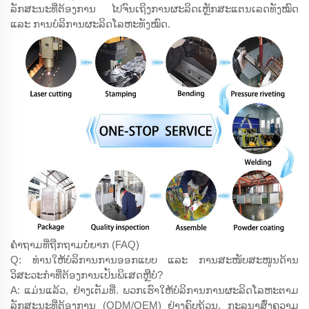
ລັກສະນະທີ່ຕ້ອງການ ໄປຈົນເຖິງການຜະລິດເຫຼັກສະແຕນເລດທັງໝົດ
ແລະ ການບໍລິການຜະລິດໂລຫະທັງໝົດ.
ຄຳຖາມທີ່ຖືກຖາມບໍ່ຍາກ (FAQ)
Q: ທ່ານໃຫ້ບໍລິການການອອກແບບ ແລະ ການສະໜັບສະໜູນດ້ານ
ວິສະວະກຳທີ່ຕ້ອງການເປັນພິເສດຫຼືບໍ?
A: ແມ່ນແລ້ວ, ຢ່າງເຕັມທີ່. ພວກເຮົາໃຫ້ບໍລິການການຜະລິດໂລຫະຕາມ
ລັກສະນະທີ່ຕ້ອງການ (ODM/OEM) ຢ່າງຄົບຖ້ວນ. ກະລຸນາສົ່ງຄວາມ