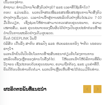
ເນີ້ມຂອງທ່ານ.
ຄຳຖາມ: ທ່ານມີການຈັດສົ່ງຕົວຢ່າງບໍ່? ແລະ ເວລາທີ່ໃຊ້ເທົ່າໃດ?
ຕອບ: ແມ່ນແລ້ວ, ພວກເຮົາສະເໜີແລະສະໜັບສະໜູນການຈັດສົ່ງຕົວ
ຢ່າງຢ່າງເຂີ້ມງວດ. ເວລານຳເຂົ້າສູ່ການຜະລິດຕົວຢ່າງທົ່ວໄປແມ່ນ 7-10
ມື້ເຮັດວຽກ, ເຊິ່ງຊ່ວຍໃຫ້ທ່ານສາມາດກວດສອບຄຸນນະພາບ, ຄວາມ
ເໝາະສົມ, ແລະ ຄຸນນະພາບຂອງພື້ນຜິວໄດ້ຢ່າງເປັນຮູບປະທຳກ່ອນທີ່ຈະ
ດຳເນີນການຜະລິດຢ່າງເຕັມຮູບແບບ.
ຕິດຕໍ່ DEEPLINK ວັນນີ້
ບໍລິສັດ ເດີ້ນລິ້ງ ສາກົນ ສະແປັງ ແລະ ຫ່ວຍລະບອກອິງ ຈຳກັດ ນະຄອນ
ຄາງໂຈ
ພວກເຮົາຍິນດີເປີດຮັບໂອກາດທີ່ຈະສົນທະນາກ່ຽວກັບໂຄງການການ
ຜະລິດເຄື່ອງເຫຼັກຂອງທ່ານໃນຄັ້ງຕໍ່ໄປ. ໃຫ້ພວກເຮົາໃຫ້ບໍລິການທີ່ຄົບ
ວົງຈອນ ເຊິ່ງປະກອບດ້ວຍຄຸນນະພາບ, ຄວາມຖືກຕ້ອງ, ແລະ ມູນຄ່າທີ່ດີ.
ຍິນດີຕ້ອນຮັບທ່ານຕິດຕໍ່ມາ. ພວກເຮົາເຫຼືອເຫິນທີ່ຈະໄດ້ຮ່ວມມືກັບທ່ານ.
ຜະລິດຕະພັນທີ່ແນະນຳ