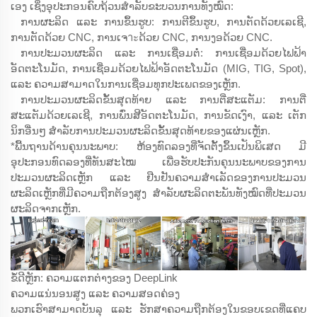
ເອງ ເຊິ່ງອຸປະກອນຄົບຖ້ວນສຳລັບຂະບວນການທັງໝົດ:
ການຜະລິດ ແລະ ການຂຶ້ນຮູບ: ການຕີຂຶ້ນຮູບ, ການຕັດດ້ວຍເລເຊີ,
ການຕັດດ້ວຍ CNC, ການເຈาะດ້ວຍ CNC, ການງອດ້ວຍ CNC.
ການປະມວນຜະລິດ ແລະ ການເຊື່ອມຕໍ່: ການເຊື່ອມດ້ວຍໄຟຟ້າ
ອັດຕະໂນມັດ, ການເຊື່ອມດ້ວຍໄຟຟ້າອັດຕະໂນມັດ (MIG, TIG, Spot),
ແລະ ຄວາມສາມາດໃນການເຊື່ອມທຸກປະເພດຂອງເຫຼັກ.
ການປະມວນຜະລິດຂັ້ນສຸດທ້າຍ ແລະ ການຕີ່ສະແຕັມ: ການຕີ່
ສະແຕັມດ້ວຍເລເຊີ, ການພົ່ນສີອັດຕະໂນມັດ, ການຂັດເງົາ, ແລະ ເຕັກ
ນິກອື່ນໆ ສຳລັບການປະມວນຜະລິດຂັ້ນສຸດທ້າຍຂອງແຜ່ນເຫຼັກ.
*ພື້ນຖານດ້ານຄຸນນະພາບ: ຫ້ອງທົດລອງທີ່ຈັດຕັ້ງຂຶ້ນເປັນພິເສດ ມີ
ອຸປະກອນທົດລອງທີ່ທັນສະໄໝ ເພື່ອຮັບປະກັນຄຸນນະພາບຂອງການ
ປະມວນຜະລິດເຫຼັກ ແລະ ຢືນຢັນຄວາມສຳເລັດຂອງການປະມວນ
ຜະລິດເຫຼັກທີ່ມີຄວາມຖືກຕ້ອງສູງ ສຳລັບຜະລິດຕະພັນທັງໝົດທີ່ປະມວນ
ຜະລິດຈາກເຫຼັກ.
ຂໍ້ດີຫຼັກ: ຄວາມແຕກຕ່າງຂອງ DeepLink
ຄວາມແນ່ນອນສູງ ແລະ ຄວາມສອດຄ່ອງ
ພວກເຮົາສາມາດບັນລຸ ແລະ ຮັກສາຄວາມຖືກຕ້ອງໃນຂອບເຂດທີ່ແຄບ