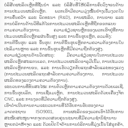
ບໍລິສັດຜະລິດເຫຼັກທີ່ຊັ້ນນຳ ແລະ ບໍລິສັດທີ່ໃຫ້ບໍລິການຄົບວົງຈອນດ້ານ
ການປະມວນຜະລິດເຫຼັກ. ພວກເຮົາມີຄວາມມຸ່ງໝັ້ນຢ່າງເຂັ້ມງວດໃນ
ການຄົ້ນຄວ້າ ແລະ ພັດທະນາ (R&D), ການຜະລິດ, ການຂາຍ ແລະ
ການບໍລິການດ້ານວິທີແກ້ໄຂການປະມວນຜະລິດເຫຼັກທີ່ຖືກອອກແບບ
ຕາມຄວາມຕ້ອງການ. ຄວາມຊ່ຽວຊານຫຼັກຂອງພວກເຮົາຢູ່ທີ່ການ
ປະມວນຜະລິດເຫຼັກແຜ່ນຂັ້ນສູງ ແລະ ການຂຶ້ນຮູບເຫຼັກ, ລວມທັງ:
ການຕີຂຶ້ນຮູບ ແລະ ຂຶ້ນຮູບ: ການຕີຂຶ້ນຮູບເຫຼັກຕາມຄວາມຕ້ອງການໃນ
ປະລິມານຫຼາຍ ແລະ ການຂຶ້ນຮູບເຫຼັກທີ່ມີຄວາມຖືກຕ້ອງສູງ.
ຄວາມຊ່ຽວຊານດ້ານວັດສະດຸ: ມີຄວາມຊ່ຽວຊານໃນການປະມວນ
ຜະລິດເຫຼັກສະແຕນເລດ, ການປະມວນຜະລິດອາລູມີເນີ້ມ, ການປະມວນ
ຜະລິດເຫຼັກກາບອນ, ແລະ ການເຮັດວຽກກັບແຖບສຳລັບແລະທອງແດງ
(ການປະມວນຜະລິດແຖບສຳລັບຕາມຄວາມຕ້ອງການ, ການປະມວນ
ຜະລິດທອງແດງຕາມຄວາມຕ້ອງການ).
ຂະບວນການທີ່ທັນສະໄໝ: ການຕັດເຫຼັກຕາມຄວາມຕ້ອງການດ້ວຍເລເຊີ,
ການຂຶ້ນຮູບເລິກ, ການເຊື່ອມເຫຼັກ, ການປະມວນຜະລິດດ້ວຍເຄື່ອງຈັກ
CNC, ແລະ ການງອດທີ່ມີຄວາມຖືກຕ້ອງສູງ.
ເຮົາດຳເນີນການຕາມຂະບວນການທີ່ໄດ້ຮັບການຮັບຮອງຕາມ
ມາດຕະຖານ ISO9001, ການຜະລິດຂອງພວກເຮົາໄດ້ຮັບການ
ສະໜັບສະໜູນຈາກຈຸດກວດສອບຄຸນນະພາບທີ່ມີຄວາມຊຳນິຊຳນານ
ຫຼາຍກວ່າຫ້າຈຸດ ແລະ ດ້ວຍປັດໃຈດ້ານການບໍລິການທີ່ມຸ່ງເນັ້ນໃສ່ລູກຄ້າ,