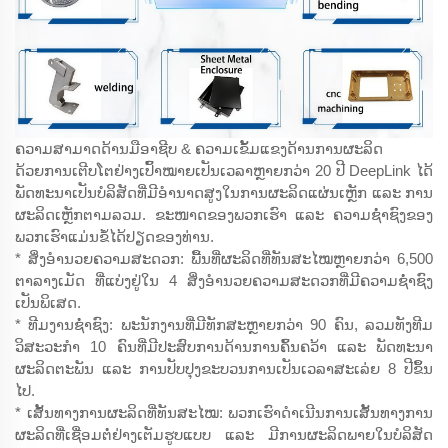
ຄວາມສາມາດດ້ານມືອາຊີບ & ຄວາມເຂັ້ມແຂງດ້ານການຜະລິດ
ດ້ວຍການເຕີບໂຕຢ່າງເປົ້າໝາຍເປັນເວລາຫຼາຍກວ່າ 20 ປີ DeepLink ໄດ້
ພັດທະນາເປັນບໍລິສັດທີ່ມີອຳນາດສູງໃນການຜະລິດແຜ່ນເຫຼັກ ແລະ ການ
ຜະລິດເຫຼັກຕາມລວມ. ຂະໜາດຂອງພວກເຮົາ ແລະ ຄວາມຊ່ຳຊົງຂອງ
ພວກເຮົາແມ່ນຂໍ້ໄດ້ປຽດຂອງທ່ານ.
* ສິ່ງອຳນວຍຄວາມສະດວກ: ພື້ນທີ່ຜະລິດທີ່ທັນສະໄໝຫຼາຍກວ່າ 6,500
ຕາລາງເມັດ ທີ່ແບ່ງຢູ່ໃນ 4 ສິ່ງອຳນວຍຄວາມສະດວກທີ່ມີຄວາມຊ່ຳຊົງ
ເປັນພິເສດ.
* ທີມງານຊ່ຳຊົງ: ພະນັກງານທີ່ມີທັກສະຫຼາຍກວ່າ 90 ຄົນ, ລວມທັງທີມ
ວິສະວະກຳ 10 ຄົນທີ່ມີປະສົບການດ້ານການຄົ້ນຄວ້າ ແລະ ພັດທະນາ
ຜະລິດຕະພັນ ແລະ ການປັບປຸງຂະບວນການເປັນເວລາສະເລ່ຍ 8 ປີຂຶ້ນ
ໄປ.
* ເສັ້ນທາງການຜະລິດທີ່ທັນສະໄໝ: ພວກເຮົາດຳເນີນການເສັ້ນທາງການ
ຜະລິດທີ່ເຊື່ອມຕໍ່ຢ່າງເຕັມຮູບແບບ ແລະ ມີການຜະລິດພາຍໃນບໍລິສັດ