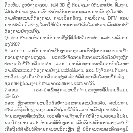
ຄິດເຫັນ, ຮູບຮ່າງຮ່າງຮູບ, ໄຟລ໌ 3D ຫຼື ຕົວຢ່າງມາໃຫ້ພວກເຮົາ. ທີມງານ
ວິສະວະກຳຂອງພວກເຮົາຈະດຳເນີນການອອກແບບການຂຶ້ນຮູບໂລຫະ
ຕາມລັກສະນະທີ່ຕ້ອງການ, ການເລືອກວັດຖຸ, ການວິເຄາະ DFM ແລະ
ການຜະລິດຕົວຢ່າງ, ໂດຍໃຫ້ບໍລິການການຜະລິດໂລຫະຕາມລັກສະນະທີ່
ຕ້ອງການຢ່າງແທ້ຈິງ.
Q: ທ່ານສາມາດຈັດການກັບການສັ່ງຊື້ທີ່ມີປະລິມານຕ່ຳ ແລະ ປະລິມານ
ສູງໄດ້ບໍ?
A: ແນ່ນອນ. ລະບົບການດຳເນີນງານຂອງພວກເຮົາຖືກອອກແບບມາເພື່ອ
ຄວາມຫຼາກຫຼາຍສູງສຸດ. ພວກເຮົາຈັດການກັບການຜະລິດຕົວຢ່າງເຫຼັກ
ປະເພດໃບທີ່ມີປະລິມານຕ່ຳ ແລະ ການພັດທະນາຜະລິດຕະພັນໂລຫະ
ຕາມລັກສະນະທີ່ຕ້ອງການຢ່າງມີປະສິດທິພາບ, ແລະ ຍັງຈັດການກັບການ
ຜະລິດຢ່າງຕໍ່ເນື່ອງໃນປະລິມານສູງສຳລັບບໍລິສັດຜະລິດໂລຫະທີ່ກຳລັງ
ຊອກຫາຄູ່ຮ່ວມງານທີ່ສາມາດຂະຫຍາຍຂະໜາດໄດ້.
ຄຳຖາມ: ເວລານຳເຂົ້າສູ່ການຜະລິດຈຳນວນຫຼາຍທີ່ປົກກະຕິແມ່ນ
ເທົ່າໃດ?
ຕອບ: ຫຼັງຈາກການຜະລິດຕົວຢ່າງແລະການອະນຸມັດແລ້ວ, ລະບົບການ
ຜະລິດທີ່ຖືກປັບປຸງຂອງພວກເຮົາຊ່ວຍໃຫ້ມີເວລານຳເຂົ້າສູ່ການຜະລິດ
ຈຳນວນຫຼາຍທີ່ແຂ່ງຂັນ. ເວລາທີ່ເຈາະຈົງຈະຖືກໃຫ້ອີງຕາມຄວາມສັບສົນ
ຂອງໂຄງການ ແລະ ຈຳນວນທີ່ຕ້ອງການ, ເພື່ອຮັບປະກັນການວາງແຜນທີ່
ເຊື່ອຖືໄດ້ສຳລັບບໍລິການການຜະລິດເຫຼັກ ຫຼື ບໍລິການການຜະລິດອາລູມີ