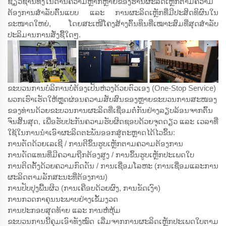
ຊ່ຽວຊານທັງໃນດ້ານຄວາມຫຼາກຫຼາຍຂອງຮ້ານຜະລິດເຫຼັກຕາມຄວາມ
ຕ້ອງການສຳລັບຕົ້ນແບບ ແລະ ການຜະລິດເຫຼັກທີ່ມີປະສິດທິຜົນໃນ
ຂະໜາດໃຫຍ່, ໂດຍສະເໜີໂຄງສ້າງຕົ້ນທຶນທີ່ເໝາະສົມທີ່ສຸດສຳລັບ
ປະລິມານການສັ່ງຊື້ໃດໆ.
ຂະບວນການບໍລິການບໍ່ຕ້ອງເປັນຫ່ວງດ້ວຍຕົວເອງ (One-Stop Service)
ພວກເຮົາເຮັດໃຫ້ຫຼຸດຜ່ອນຄວາມສັບສົນຂອງຫຼາຍຂະບວນການສະໜອງ
ຂອງທ່ານດ້ວຍຂະບວນການຜະລິດທີ່ເຊື່ອມຕໍ່ກັນຢ່າງລຽບລ້ອນຈາກຕົ້ນ
ຈົນສິ້ນສຸດ, ເພື່ອຮັບປະກັນຄວາມຮັບຜິດຊອບດ້ວຍຈຸດດຽວ ແລະ ເວລາທີ່
ໃຊ້ໃນການນຳເອົາຜະລິດຕະພັນອອກສູ່ຕະຫຼາດໄດ້ໄວຂຶ້ນ:
ການຕັດດ້ວຍເລເຊີ / ການຕີຂຶ້ນຮູບເຫຼັກຕາມຄວາມຕ້ອງການ
ການດັດແທນທີ່ມີຄວາມຖືກຕ້ອງສູງ / ການຂຶ້ນຮູບເຫຼັກປະເພດໃບ
ການຕິດຕັ້ງດ້ວຍຄວາມກົດດັນ / ການເຊື່ອມໂລຫະ (ການເຊື່ອມແລະການ
ຜະລິດຕາມລັກສະນະທີ່ຕ້ອງການ)
ການປັບປຸງພື້ນຜິວ (ການເຄືອບດ້ວຍຜົງ, ການຂັດເງົາ)
ການກວດກາຄຸນນະພາບຢ່າງເຂັ້ມງວດ
ການປະກອບສຸດທ້າຍ ແລະ ການຫໍ່ຫຸ້ມ
ຂະບວນການນີ້ຄຸມເອົາທັງໝົດ ເລີ່ມຈາກການຜະລິດເຫຼັກປະເພດໃບຕາມ