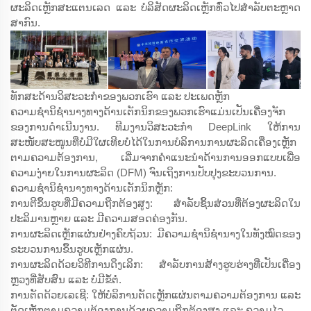
ຜະລິດເຫຼັກສະແຕນເລດ ແລະ ບໍລິສັດຜະລິດເຫຼັກທົ່ວໄປສຳລັບຕະຫຼາດ
ສາກົນ.
ທັກສະດ້ານວິສະວະກຳຂອງພວກເຮົາ ແລະ ປະເພດຫຼັກ
ຄວາມຊຳນິຊຳນາງທາງດ້ານເຕັກນິກຂອງພວກເຮົາແມ່ນເປັນເຄື່ອງຈັກ
ຂອງການດຳເນີນງານ. ທີມງານວິສະວະກຳ DeepLink ໃຫ້ການ
ສະໜັບສະໜູນທີ່ບໍ່ມີໃຜເທີຍບໍ່ໄດ້ໃນການບໍລິການການຜະລິດເຄື່ອງເຫຼັກ
ຕາມຄວາມຕ້ອງການ, ເລີ່ມຈາກຄຳແນະນຳດ້ານການອອກແບບເພື່ອ
ຄວາມງ່າຍໃນການຜະລິດ (DFM) ຈົນເຖິງການປັບປຸງຂະບວນການ.
ຄວາມຊຳນິຊຳນາງທາງດ້ານເຕັກນິກຫຼັກ:
ການຕີຂຶ້ນຮູບທີ່ມີຄວາມຖືກຕ້ອງສູງ: ສຳລັບຊິ້ນສ່ວນທີ່ຕ້ອງຜະລິດໃນ
ປະລິມານຫຼາຍ ແລະ ມີຄວາມສອດຄ່ອງກັນ.
ການຜະລິດເຫຼັກແຜ່ນຢ່າງຄົບຖ້ວນ: ມີຄວາມຊຳນິຊຳນາງໃນທັງໝົດຂອງ
ຂະບວນການຂຶ້ນຮູບເຫຼັກແຜ່ນ.
ການຜະລິດດ້ວຍວິທີການດຶງເລິກ: ສຳລັບການສ້າງຮູບຮ່າງທີ່ເປັນເຄື່ອງ
ຫຼວງທີ່ສັບສົນ ແລະ ບໍ່ມີຂໍ້ຕໍ່.
ການຕັດດ້ວຍເລເຊີ: ໃຫ້ບໍລິການຕັດເຫຼັກແຜ່ນຕາມຄວາມຕ້ອງການ ແລະ
ຕັດເຫຼັກຕາມຄວາມຕ້ອງການດ້ວຍຄວາມຖືກຕ້ອງສູງ ແລະ ຄວາມໄວ.