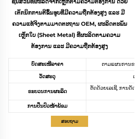
ຊີ້ນສ່ວນທີ່ຜະລິດຈາກເຫຼັກຕາມຄວາມຕ້ອງການ ດ້ວຍ
ເຕັກນິກການຕີຂຶ້ນຮູບທີ່ມີຄວາມຖືກຕ້ອງສູງ ແລະ ມີ
ຄວາມແທ້ຈິງຕາມມາດຕະຖານ OEM, ຜະລິດຕະພັນ
ເຫຼັກໃບ (Sheet Metal) ທີ່ຜະລິດຕາມຄວາມ
ຕ້ອງການ ແລະ ມີຄວາມຖືກຕ້ອງສູງ
ບົດສະເໜີລາຄາ
ຕາມແຜນການຂອງທ່າ
ວັດສະດຸ
ເຫ
ຕັດດ້ວຍເລເຊີ, ການດັດ
ຂະບວນການຜະລິດ
ການປິ່ນປົວໜ້າພ້ອມ
ກາ
ສອບຖາມ