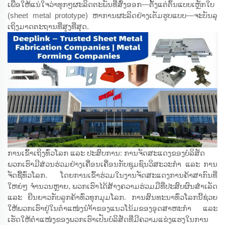
ເພື່ອໃຫ້ແນ່ໃຈວ່າທຸກໆຜະລິດຕະພັນທີ່ສົ່ງອອກ—ຕັ້ງແຕ່ຕົ້ນແບບເຫຼັກໃບ
(sheet metal prototype) ຫາການຜະລິດຢ່າງເຕັມຮູບແບບ—ຈະບັນລຸ
ເຖິງມາດຕະຖານທີ່ສູງທີ່ສຸດ.
ການເຂົ້າເຖິງທົ່ວໂລກ ແລະ ປະສົບການ: ການຈັດສະແດງຂອງບໍລິສັດ
ພວກເຮົາມີສ່ວນຮ່ວມຢ່າງເຄື່ອນເຄື່ອນກັບຊຸມຊົນວິສະວະກຳ ແລະ ການ
ຈັດຊື້ທົ່ວໂລກ. ໂດຍການເຂົ້າຮ່ວມໃນງານຈັດສະແດງການຄ້າສາກົນທີ່
ໃຫຍ່ໆ ຈຳນວນຫຼາຍ, ພວກເຮົາໄດ້ສ້າງຄວາມຮ່ວມມືທີ່ປະສົບຜົນສຳເລັດ
ແລະ ຍືນຍາວກັບລູກຄ້າທົ່ວທຸກມຸມໂລກ. ການສົນທະນາທົ່ວໂລກນີ້ຊ່ວຍ
ໃຫ້ພວກເຮົາຢູ່ໃນຕຳແໜ່ງນຳ້້າຂອງແນວໂນ້ມຂອງອຸດສາຫະກຳ ແລະ
ເຮັດໃຫ້ຕຳແໜ່ງຂອງພວກເຮົາເປັນບໍລິສັດທີ່ມີຄວາມແຂ່ງແຮງໃນການ