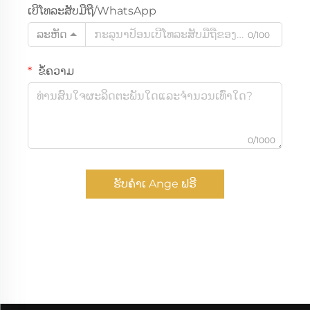
ເບີໂທລະສັບມືຖື/WhatsApp
ລະຫັດ
0/100
ຂໍ້ຄວາມ
0/1000
ຮັບຄຳເ Ange ຟຣີ