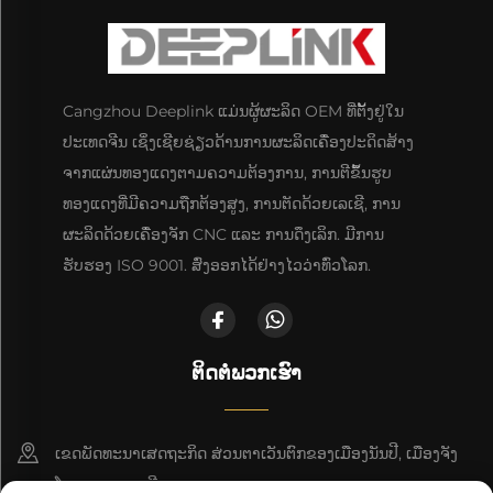
Cangzhou Deeplink ແມ່ນຜູ້ຜະລິດ OEM ທີ່ຕັ້ງຢູ່ໃນ
ປະເທດຈີນ ເຊິ່ງເຊີຍຊ່ຽວດ້ານການຜະລິດເຄື່ອງປະດິດສ້າງ
ຈາກແຜ່ນທອງແດງຕາມຄວາມຕ້ອງການ, ການຕີຂຶ້ນຮູບ
ທອງແດງທີ່ມີຄວາມຖືກຕ້ອງສູງ, ການຕັດດ້ວຍເລເຊີ, ການ
ຜະລິດດ້ວຍເຄື່ອງຈັກ CNC ແລະ ການດຶງເລິກ. ມີການ
ຮັບຮອງ ISO 9001. ສົ່ງອອກໄດ້ຢ່າງໄວວ່າທົ່ວໂລກ.
ຕິດຕໍ່ພວກເຮົາ
ເຂດພັດທະນາເສດຖະກິດ ສ່ວນຕາເວັນຕົກຂອງເມືອງນັນປີ, ເມືອງຈັງ
ໂຈວ, ແຂວງເຫຫີ