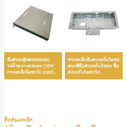
ຊິ້ນສ່ວນເຫຼັກສະແຕນເລດ
ການຜະລິດຊິ້ນສ່ວນແປ້ມໂລຫະ
ໄຟຟ້າຄວາມແນ່ນອນ OEM
ສະເໜີຊິ້ນສ່ວນແປ້ມໂລຫະ ຊິ້ນ
ການຜະລິດໂລຫະໃບ ແບບບໍ່
ສ່ວນແປ້ມໂລຫະໃບ
ມາດຕະຖານ ການດັດ ການ
ເຊື່ອມ CNC ຕັດແຜ່ນສະແຕມ
ບິ້ງ
ຕິດຕໍ່ພວກເຮົາ