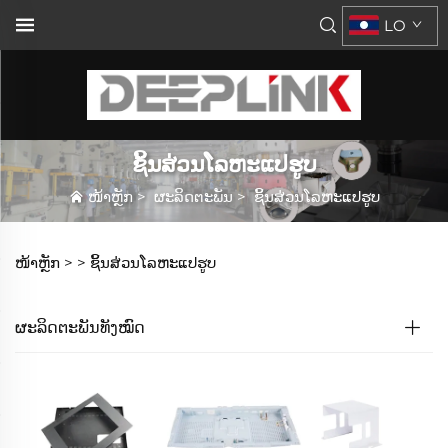
LO
ຊິ້ນສ່ວນໂລຫະແປຮູບ
ໜ້າຫຼັກ
>
ຜະລິດຕະພັນ
>
ຊິ້ນສ່ວນໂລຫະແປຮູບ
ໜ້າຫຼັກ >
>
ຊິ້ນສ່ວນໂລຫະແປຮູບ
ຜະລິດຕະພັນທັງໝົດ