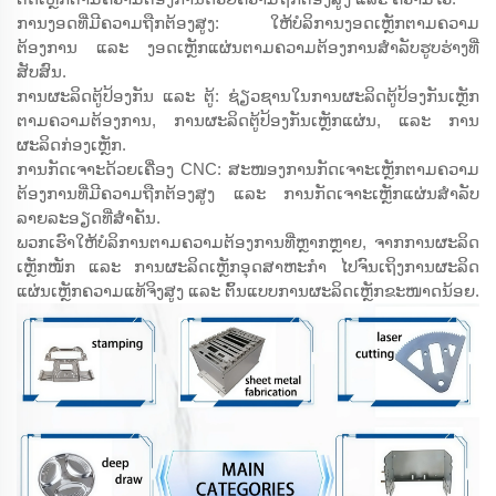
ການງອດທີ່ມີຄວາມຖືກຕ້ອງສູງ: ໃຫ້ບໍລິການງອດເຫຼັກຕາມຄວາມ
ຕ້ອງການ ແລະ ງອດເຫຼັກແຜ່ນຕາມຄວາມຕ້ອງການສຳລັບຮູບຮ່າງທີ່
ສັບສົນ.
ການຜະລິດຕູ້ປ້ອງກັນ ແລະ ຕູ້: ຊ່ຽວຊານໃນການຜະລິດຕູ້ປ້ອງກັນເຫຼັກ
ຕາມຄວາມຕ້ອງການ, ການຜະລິດຕູ້ປ້ອງກັນເຫຼັກແຜ່ນ, ແລະ ການ
ຜະລິດກ່ອງເຫຼັກ.
ການກັດເຈາະດ້ວຍເຄື່ອງ CNC: ສະໜອງການກັດເຈາະເຫຼັກຕາມຄວາມ
ຕ້ອງການທີ່ມີຄວາມຖືກຕ້ອງສູງ ແລະ ການກັດເຈາະເຫຼັກແຜ່ນສຳລັບ
ລາຍລະອຽດທີ່ສຳຄັນ.
ພວກເຮົາໃຫ້ບໍລິການຕາມຄວາມຕ້ອງການທີ່ຫຼາກຫຼາຍ, ຈາກການຜະລິດ
ເຫຼັກໜັກ ແລະ ການຜະລິດເຫຼັກອຸດສາຫະກຳ ໄປຈົນເຖິງການຜະລິດ
ແຜ່ນເຫຼັກຄວາມແທ້ຈິງສູງ ແລະ ຕົ້ນແບບການຜະລິດເຫຼັກຂະໜາດນ້ອຍ.