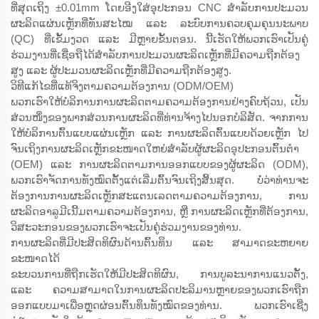
ທີ່ສຸດເຖິງ ±0.01mm ໂດຍອີງໃສ່ອຸປະກອນ CNC ສຳລັບການປະມວນ
ຜະລິດແຜ່ນເຫຼັກທີ່ທັນສະໄໝ ແລະ ລະບົບການຄວບຄຸມຄຸນນະພາບ
(QC) ທີ່ເຂັ້ມງວດ ແລະ ມີຫຼາຍຂັ້ນຕອນ. ນີ້ເຮັດໃຫ້ພວກເຮົາເປັນຄູ່
ຮ່ວມງານທີ່ເຊື່ອຖືໄດ້ສຳລັບການປະມວນຜະລິດເຫຼັກທີ່ມີຄວາມຖືກຕ້ອງ
ສູງ ແລະ ຜູ້ປະມວນຜະລິດເຫຼັກທີ່ມີຄວາມຖືກຕ້ອງສູງ.
ວິທີແກ້ໄຂທີ່ແທ້ຈິງຕາມຄວາມຕ້ອງການ (ODM/OEM)
ພວກເຮົາໃຫ້ບໍລິການການຜະລິດຕາມຄວາມຕ້ອງການຢ່າງຄົບຖ້ວນ, ເປັນ
ສ່ວນໜຶ່ງຂອງພາກສ່ວນການຜະລິດທີ່ທ່ານຈ້າງໄປນອກບໍລິສັດ. ຈາກການ
ໃຫ້ບໍລິການຕົ້ນແບບແຜ່ນເຫຼັກ ແລະ ການຜະລິດຕົ້ນແບບດ້ວຍເຫຼັກ ໄປ
ຈົນເຖິງການຜະລິດເຫຼັກຂະໜາດໃຫຍ່ສຳລັບຜູ້ຜະລິດອຸປະກອນຕົ້ນຕຳ
(OEM) ແລະ ການຜະລິດຕາມການອອກແບບຂອງຜູ້ຜະລິດ (ODM),
ພວກເຮົາຈັດການທັງໝົດຕັ້ງແຕ່ເລີ່ມຕົ້ນຈົນເຖິງສິ້ນສຸດ. ບໍ່ວ່າທ່ານຈະ
ຕ້ອງການການຜະລິດເຫຼັກສະແຕນເລດຕາມຄວາມຕ້ອງການ, ການ
ຜະລິດອາລູມີເນີ້ມຕາມຄວາມຕ້ອງການ, ຫຼື ການຜະລິດເຫຼັກທີ່ຕ້ອງການ,
ວິສະວະກອນຂອງພວກເຮົາຈະເປັນຄູ່ຮ່ວມງານຂອງທ່ານ.
ການຜະລິດທີ່ມີປະສິດທິຜົນດ້ານຕົ້ນທຶນ ແລະ ສາມາດຂະຫຍາຍ
ຂະໜາດໄດ້
ຂະບວນການທີ່ຖືກເຮັດໃຫ້ມີປະສິດທິຜົນ, ການບູລະນາການແນວຕັ້ງ,
ແລະ ຄວາມສາມາດໃນການຜະລິດປະລິມານຫຼາຍຂອງພວກເຮົາຖືກ
ອອກແບບມາເພື່ອຫຼຸດຜ່ອນຕົ້ນທຶນທັງໝົດຂອງທ່ານ. ພວກເຮົາເຊີ່ງ