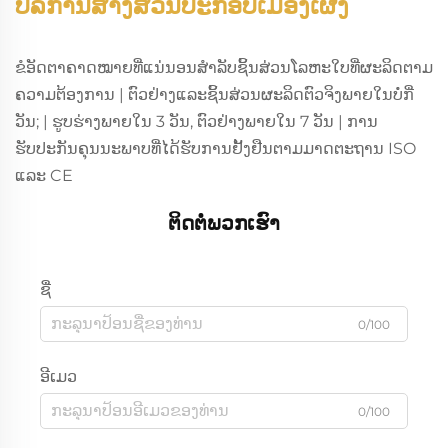
ບໍລິການສ້າງສ່ວນປະກອບເມືອງເຜິ່ງ
ຂໍອັດຕາຄາດໝາຍທີ່ແນ່ນອນສຳລັບຊິ້ນສ່ວນໂລຫະໃບທີ່ຜະລິດຕາມ
ຄວາມຕ້ອງການ | ຕົວຢ່າງແລະຊິ້ນສ່ວນຜະລິດຕົວຈິງພາຍໃນບໍ່ກີ່
ວັນ; | ຮູບຮ່າງພາຍໃນ 3 ວັນ, ຕົວຢ່າງພາຍໃນ 7 ວັນ | ການ
ຮັບປະກັນຄຸນນະພາບທີ່ໄດ້ຮັບການຢັ້ງຢືນຕາມມາດຕະຖານ ISO
ແລະ CE
ຕິດຕໍ່ພວກເຮົາ
ຊື່
0/100
ອີເມວ
0/100