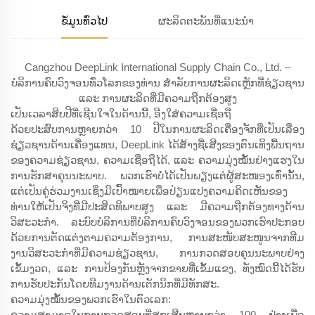
ຂໍ້ມູນທົ່ວໄປ
ຜະລິດຕະພັນທີ່ແນະນຳ
Cangzhou DeepLink International Supply Chain Co., Ltd. –
ບໍລິການຄົບວົງຈອນທົ່ວໂລກຂອງທ່ານ ສຳລັບການຜະລິດເຫຼັກທີ່ຊ່ຽວຊານ
ແລະ ການຜະລິດທີ່ມີຄວາມຖືກຕ້ອງສູງ
ເປັນເວລາສິບປີທີ່ເຊີນໃຈໃນດ້ານນີ້, ອີງໃສ່ຄວາມເຊື່ອຖື
ດ້ວຍປະສົບການຫຼາຍກວ່າ 10 ປີໃນການຜະລິດເຄື່ອງຈັກທີ່ເປັນເລື່ອງ
ຊ່ຽວຊານດ້ານເຄື່ອງແທນ, DeepLink ໄດ້ສ້າງຊື່ເສີງຂອງຕົນເທິງພື້ນຖານ
ຂອງຄວາມຊ່ຽວຊານ, ຄວາມເຊື່ອຖືໄດ້, ແລະ ຄວາມມຸ່ງໝັ້ນຢ່າງແຮງໃນ
ການຮັກສາຄຸນນະພາບ. ພວກເຮົາບໍ່ໄດ້ເປັນພຽງແຕ່ຜູ້ສະໜອງເທົ່ານັ້ນ,
ແຕ່ເປັນຄູ່ຮ່ວມງານເຊິ່ງມີເປົ້າໝາຍເພື່ອປ່ຽນແປງຄວາມຄິດເຫັນຂອງ
ທ່ານໃຫ້ເປັນຈິງທີ່ມີປະສິດທິພາບສູງ ແລະ ມີຄວາມຖືກຕ້ອງທາງດ້ານ
ວິສະວະກຳ. ລະບົບບໍລິການທີ່ບໍລິການຄົບວົງຈອນຂອງພວກເຮົາປະກອບ
ດ້ວຍການຕັດແຕ່ງຕາມຄວາມຕ້ອງການ, ການສະໜັບສະໜູນຈາກທີມ
ງານວິສະວະກຳທີ່ມີຄວາມຊ່ຽວຊານ, ການກວດສອບຄຸນນະພາບຢ່າງ
ເຂັ້ມງວດ, ແລະ ການປ້ອງກັນຫຼັງຈາກຂາຍທີ່ເຂັ້ມແຂງ, ທັງໝົດນີ້ໄດ້ຮັບ
ການຮັບປະກັນໂດຍທີມງານດ້ານເຕັກນິກທີ່ມີທັກສະ.
ຄວາມມຸ່ງໝັ້ນຂອງພວກເຮົາໃນຕົວເລກ:
ຄວາມສາມາດໃນການກວດສອບທີ່ສຸກເສີນຫຼາຍກວ່າ 100 ຢ່າງເພື່ອ