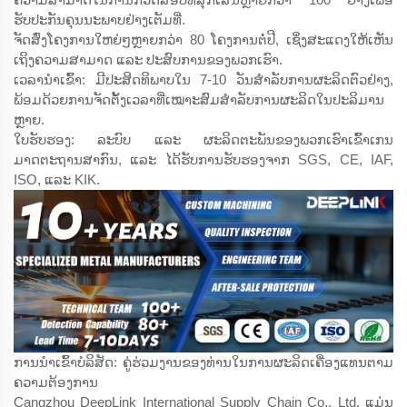
ຮັບປະກັນຄຸນນະພາບຢ່າງເຕັມທີ່.
ຈັດສົ່ງໂຄງການໃຫຍ່ໆຫຼາຍກວ່າ 80 ໂຄງການຕໍ່ປີ, ເຊິ່ງສະແດງໃຫ້ເຫັນ
ເຖິງຄວາມສາມາດ ແລະ ປະສົບການຂອງພວກເຮົາ.
ເວລານຳເຂົ້າ: ມີປະສິດທິພາບໃນ 7-10 ວັນສຳລັບການຜະລິດຕົວຢ່າງ,
ພ້ອມດ້ວຍການຈັດຕັ້ງເວລາທີ່ເໝາະສົມສຳລັບການຜະລິດໃນປະລິມານ
ຫຼາຍ.
ໃບຮັບຮອງ: ລະບົບ ແລະ ຜະລິດຕະພັນຂອງພວກເຮົາເຂົ້າເກນ
ມາດຕະຖານສາກົນ, ແລະ ໄດ້ຮັບການຮັບຮອງຈາກ SGS, CE, IAF,
ISO, ແລະ KIK.
ການນຳເຂົ້າບໍລິສັດ: ຄູ່ຮ່ວມງານຂອງທ່ານໃນການຜະລິດເຄື່ອງແທນຕາມ
ຄວາມຕ້ອງການ
Cangzhou DeepLink International Supply Chain Co., Ltd. ແມ່ນ