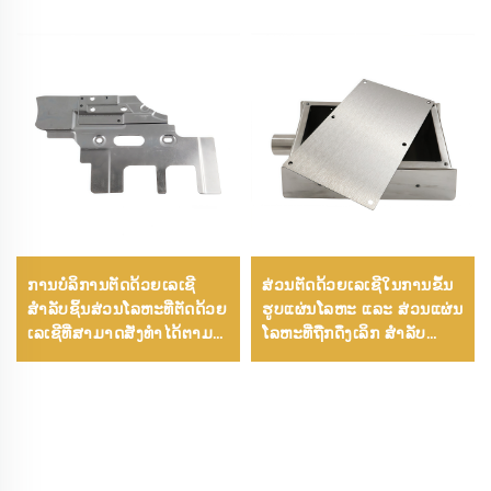
ການບໍລິການຕັດດ້ວຍເລເຊີ
ສ່ວນຕັດດ້ວຍເລເຊີໃນການຂຶ້ນ
ສຳລັບຊິ້ນສ່ວນໂລຫະທີ່ຕັດດ້ວຍ
ຮູບແຜ່ນໂລຫະ ແລະ ສ່ວນແຜ່ນ
ເລເຊີທີ່ສາມາດສັ່ງທຳໄດ້ຕາມ
ໂລຫະທີ່ຖືກດຶງເລິກ ສໍາລັບ
ຄວາມຕ້ອງການ
ຄວາມຕ້ອງການການຜະລິດ
ໂລຫະຕ່າງໆ