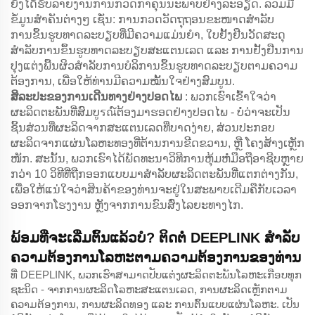
ຍັງໄດ້ຮັບລາຍງານການກວດກາຄຸນນະພາບຢ່າງລະອຽດ. ລວມມີ
ຂໍ້ມູນສຳຄັນຕ່າງໆ ເຊັ່ນ: ການກວດວັດຖຸຖອນຂະໜາດສຳລັບ
ການຂຶ້ນຮູບທາດລະບຽບທີ່ມີຄວາມແມ່ນຍຳ, ໃບຢັ້ງຢືນວັດສະດຸ
ສຳລັບການຂຶ້ນຮູບທາດລະບຽບສະແຕນເລດ ແລະ ການຢັ້ງຢືນການ
ປຸງແຕ່ງພື້ນຜິວສຳລັບການບໍລິການຂຶ້ນຮູບທາດລະບຽບຕາມຄວາມ
ຕ້ອງການ, ເພື່ອໃຫ້ທ່ານມີຄວາມໝັ້ນໃຈຢ່າງສົມບູນ.
ສິລະປະຂອງການເດີນທາງຢ່າງປອດໄພ
: ພວກເຮົາເຂົ້າໃຈວ່າ
ຜະລິດຕະພັນທີ່ສົມບູรณ໌ຕ້ອງມາຮອດຢ່າງປອດໄພ - ບໍ່ວ່າຈະເປັນ
ຊິ້ນສ່ວນທີ່ຜະລິດຈາກສະແຕນເລດທີ່ບາດງ່າຍ, ສ່ວນປະກອບ
ຜະລິດຈາກແຜ່ນໂລຫະທອງທີ່ຕ້ານການຂີດຂວານ, ຫຼື ໂຄງສ້າງເຫຼັກ
ໜັກ. ສະນັ້ນ, ພວກເຮົາໄດ້ພັດທະນາວິທີການຫຸ້ມຫໍ່ມືອຖືອາຊີບຫຼາຍ
ກວ່າ 10 ວິທີທີ່ຖືກອອກແບບມາສຳລັບຜະລິດຕະພັນທີ່ແຕກຕ່າງກັນ,
ເພື່ອໃຫ້ແນ່ໃຈວ່າສິນຄ້າຂອງທ່ານຈະຢູ່ໃນສະພາບເດີມຄືກັບເວລາ
ອອກຈາກໂຮງງານ ຫຼັງຈາກການຂົນສົ່ງໄລຍະທາງໄກ.
ພ້ອມທີ່ຈະເລີ່ມຕົ້ນແລ້ວບໍ? ຕິດຕໍ່ DEEPLINK ສຳລັບ
ຄວາມຕ້ອງການໂລຫະຕາມຄວາມຕ້ອງການຂອງທ່ານ
ທີ່ DEEPLINK, ພວກເຮົາສາມາດປັບແຕ່ງຜະລິດຕະພັນໂລຫະເກືອບທຸກ
ຊະນິດ - ຈາກການຜະລິດໂລຫະສະແຕນເລດ, ການຜະລິດເຫຼັກຕາມ
ຄວາມຕ້ອງການ, ການຜະລິດທອງ ແລະ ການຕົ້ນແບບແຜ່ນໂລຫະ. ເປັນ