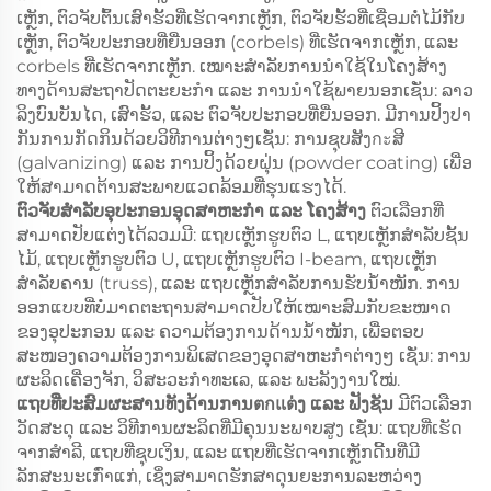
ເຫຼັກ, ຕົວຈັບຕົ້ນເສົາຮັ້ວທີ່ເຮັດຈາກເຫຼັກ, ຕົວຈັບຮັ້ວທີ່ເຊື່ອມຕໍ່ໄມ້ກັບ
ເຫຼັກ, ຕົວຈັບປະກອບທີ່ຍື່ນອອກ (corbels) ທີ່ເຮັດຈາກເຫຼັກ, ແລະ
corbels ທີ່ເຮັດຈາກເຫຼັກ. ເໝາະສຳລັບການນຳໃຊ້ໃນໂຄງສ້າງ
ທາງດ້ານສະຖາປັດຕະຍະກຳ ແລະ ການນຳໃຊ້ພາຍນອກເຊັ່ນ: ລາວ
ລິງບົນບັນໄດ, ເສົາຮັ້ວ, ແລະ ຕົວຈັບປະກອບທີ່ຍື່ນອອກ. ມີການປິ້ງປາ
ກັນການກັດກິນດ້ວຍວິທີການຕ່າງໆເຊັ່ນ: ການຊຸບສັງกะສີ
(galvanizing) ແລະ ການປິ້ງດ້ວຍຝຸ່ນ (powder coating) ເພື່ອ
ໃຫ້ສາມາດຕ້ານສະພາບແວດລ້ອມທີ່ຮຸນແຮງໄດ້.
ຕົວຈັບສຳລັບອຸປະກອນອຸດສາຫະກຳ ແລະ ໂຄງສ້າງ
ຕົວເລືອກທີ່
ສາມາດປັບແຕ່ງໄດ້ລວມມີ: ແຖບເຫຼັກຮູບຕົວ L, ແຖບເຫຼັກສຳລັບຊັ້ນ
ໄມ້, ແຖບເຫຼັກຮູບຕົວ U, ແຖບເຫຼັກຮູບຕົວ I-beam, ແຖບເຫຼັກ
ສຳລັບຄານ (truss), ແລະ ແຖບເຫຼັກສຳລັບການຮັບນ້ຳໜັກ. ການ
ອອກແບບທີ່ບໍ່ມາດຕະຖານສາມາດປັບໃຫ້ເໝາະສົມກັບຂະໜາດ
ຂອງອຸປະກອນ ແລະ ຄວາມຕ້ອງການດ້ານນ້ຳໜັກ, ເພື່ອຕອບ
ສະໜອງຄວາມຕ້ອງການພິເສດຂອງອຸດສາຫະກຳຕ່າງໆ ເຊັ່ນ: ການ
ຜະລິດເຄື່ອງຈັກ, ວິສະວະກຳທະເລ, ແລະ ພະລັງງານໃໝ່.
ແຖບທີ່ປະສົມຜະສານທັງດ້ານການตกแต່ງ ແລະ ຟັງຊັນ
ມີຕົວເລືອກ
ວັດສະດຸ ແລະ ວິທີການຜະລິດທີ່ມີຄຸນນະພາບສູງ ເຊັ່ນ: ແຖບທີ່ເຮັດ
ຈາກສຳລີ, ແຖບທີ່ຊຸບເງິນ, ແລະ ແຖບທີ່ເຮັດຈາກເຫຼັກດີ້ນທີ່ມີ
ລັກສະນະເກົ່າແກ່, ເຊິ່ງສາມາດຮັກສາດຸນຍະການລະຫວ່າງ