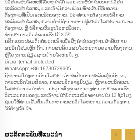
ບໍລິສັດແຜ່ນໂລຫະທີ່ໄວ້ວາງໃຈໄດ້ ແລະ ເປັນຜູ້ນຳໃນບັນດາບໍລິສັດ
ຜະລິດແຜ່ນໂລຫະ, ພວກເຮົາມີຄວາມພ້ອມທີ່ຈະຮັບມືກັບຄວາມ
ຕ້ອງການທີ່ເປັນເອກະລັກຂອງທ່ານ, ບໍ່ວ່າທ່ານຈະຕ້ອງການບໍລິການ
ຜະລິດແຜ່ນໂລຫະ, ຄວາມຊຳນິຊຳນານຈາກຜູ້ຜະລິດໂລຫະຕາມຄວາມ
ຕ້ອງການ, ຫຼື ບໍລິການຂຶ້ນຮູບໂລຫະພິເສດ.
ທ່ານສາມາດຕິດຕໍ່ພວກເຮົາໄດ້ 3 ວິທີ:
ຄລິກແບບຟອມຕິດຕໍ່ພວກເຮົາເພື່ອສົ່ງຄໍາຂໍຂອງທ່ານສໍາລັບການ
ຜະລິດໂສມເຫຼັກກ້າ, ການຜະລິດແຜ່ນໂລຫະຕາມຄວາມຕ້ອງການ,
ຫຼືໂຄງການຊ່ຽວຊານດ້ານໂລຫະໃດໆ.
ອີເມວ:
[email protected]
WhatsApp: +86 18730729605
ຖ້າທ່ານມີໂຄງການດ້ານໂລຫະ—ວ່າຈະເປັນການຜະລິດເຫຼັກກ້າ ss,
ການຜະລິດໂສມສີຂາວ, ການຜະລິດອາລູມິນຽມ, ຫຼືການຜະລິດແຜ່ນ
ໂລຫະຄວາມແມ່ນຍໍາ—ກະລຸນາສົ່ງຮູບແບບຂອງທ່ານມາຫາພວກເຮົາ.
ວິສະວະກອນຂອງພວກເຮົາຈະໃຫ້ບົດສະເໜີລາຄາພາຍໃນ 12 ຊົ່ວໂມງ,
ຊ່ວຍໃຫ້ທ່ານເລີ່ມຕົ້ນເດີນທາງການຜະລິດໂລຫະຕາມຄວາມຕ້ອງການ
ໄດ້ຢ່າງໝັ້ນໃຈ.
ຜະລິດຕະພັນທີ່ແນະນຳ