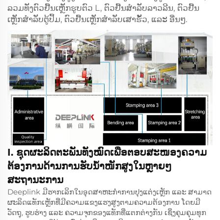
ລວມທັງຕົວຢື້ນເຫຼັກຮູບຕົວ L, ຕົວຢື້ນສຳລັບລາວລີນ, ຕົວຢື້ນ
ເຫຼັກສຳລັບຕູ້ປຶ້ມ, ຕົວຢື້ນເຫຼັກສຳລັບເສາຮັ້ວ, ແລະ ອື່ນໆ.
I. ຊຸດຜະລິດຕະພັນທັງໝົດເພື່ອຕອບສະໜອງຄວາມ
ຕ້ອງການດ້ານການຮັບນ້ຳໜັກສູງໃນຫຼາຍໆ
ສະຖານະການ
Deeplink ມີຮາກເລິກໃນອຸດສາຫະກຳການປຸງແຕ່ງເຫຼັກ ແລະ ສາມາດ
ຜະລິດແທັກເຫຼັກທີ່ມີຄວາມແຂງແຮງສູງຕາມຄວາມຕ້ອງການ ໂດຍມີ
ວັດຖຸ, ຮູບຮ່າງ ແລະ ຄວາມຈຸກຂອງແທັກທີ່ແຕກຕ່າງກັນ ເຊິ່ງຄຸມຄຸມທຸກ