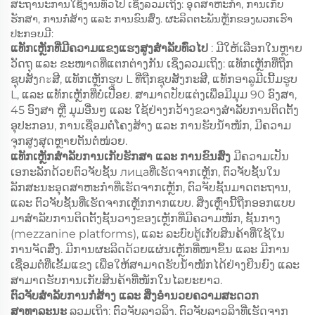
ສະຖານະການໃຊ້ງານທົ່ວໄປ ເຊິ່ງລວມເຖິງ: ອຸດສາຫະກຳ, ການເກັບ
ຮັກສາ, ການກໍ່ສ້າງ ແລະ ການຂົນສົ່ງ. ຜະລິດຕະພັນຫຼັກຂອງພວກເຮົາ
ປະກອບມີ:
ແທັກເຫຼັກທີ່ມີຄວາມແຂງແຮງສູງສຳລັບທົ່ວໄປ
: ມີໃຫ້ເລືອກໃນຫຼາຍ
ວັດຖຸ ແລະ ຂະໜາດທີ່ແຕກຕ່າງກັນ ເຊິ່ງລວມເຖິງ: ແທັກເຫຼັກທີ່ຖືກ
ຊຸບສັງกะສີ, ແທັກເຫຼັກຮູບ L ທີ່ຖືກຊຸບສັງກະສີ, ແທັກອາລູມີເນີ້ມຮູບ
L, ແລະ ແທັກເຫຼັກທີ່ບໍ່ເປື່ອຍ. ສາມາດປັບແຕ່ງເພື່ອມີມຸມ 90 ອົງສາ,
45 ອົງສາ ຫຼື ມຸມອື່ນໆ ແລະ ໃຊ້ຢ່າງກວ້າງຂວາງສຳລັບການຕິດຕັ້ງ
ອຸປະກອນ, ການເຊື່ອມຕໍ່ໂຄງສ້າງ ແລະ ການຮັບນ້ຳໜັກ, ມີຄວາມ
ຈຸກສູງສຸດຫຼາຍຕັນຕໍ່ໜ່ວຍ.
ແທັກເຫຼັກສຳລັບການເກັບຮັກສາ ແລະ ການຂົນສົ່ງ
ມີຄວາມເປັນ
ເອກະລັກດ້ວຍຕົວຈັບຊັ້ນ лицаທີ່ເຮັດຈາກເຫຼັກ, ຕົວຈັບຊັ້ນໃນ
ລັກສະນະອຸດສາຫະກຳທີ່ເຮັດຈາກເຫຼັກ, ຕົວຈັບຊັ້ນມາດຕະຖານ,
ແລະ ຕົວຈັບຊັ້ນທີ່ເຮັດຈາກເຫຼັກກາກແບບ. ສິ່ງເຫຼົ່ານີ້ຖືກອອກແບບ
ມາສຳລັບການຕິດຕັ້ງຊັ້ນວາງຂອງເຫຼັກທີ່ມີຄວາມໜັກ, ຊັ້ນກາງ
(mezzanine platforms), ແລະ ລະບົບຕູ້ເກັບສິນຄ້າທີ່ໃຊ້ໃນ
ການຈັດສົ່ງ. ມີການຜະລິດດ້ວຍແຜ່ນເຫຼັກທີ່ໜາຂຶ້ນ ແລະ ມີການ
ເຊື່ອມຕໍ່ທີ່ເຂັ້ມແຂງ ເພື່ອໃຫ້ສາມາດຮັບນ້ຳໜັກໄດ້ຢ່າງຍືນຍົງ ແລະ
ສາມາດຮັບການເກັບສິນຄ້າທີ່ໜັກໃນໄລຍະຍາວ.
ຕົວຈັບສຳລັບການກໍ່ສ້າງ ແລະ ສິ່ງອຳນວຍຄວາມສະດວກ
ສາທາລະນະ
ລວມເຖິງ: ຕົວຈັບລາວລິງ, ຕົວຈັບລາວລິງທີ່ເຮັດຈາກ