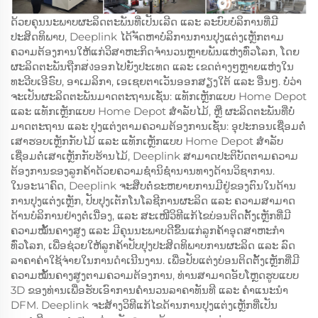
ດ້ວຍຄຸນນະພາບຜະລິດຕະພັນທີ່ເປັນເລີດ ແລະ ລະບົບບໍລິການທີ່ມີ
ປະສິດທິພາບ, Deeplink ໄດ້ຈັດຫາບໍລິການການປຸງແຕ່ງເຫຼັກຕາມ
ຄວາມຕ້ອງການໃຫ້ແກ່ວິສາຫະກິດຈຳນວນຫຼາຍພັນແຫ່ງທົ່ວໂລກ, ໂດຍ
ຜະລິດຕະພັນຖືກສ่งອອກໄປຍັງປະເທດ ແລະ ເຂດຕ່າງໆຫຼາຍແຫ່ງໃນ
ທະວີບເອີຣົບ, ອາເມລິກາ, ເອເຊຍຕາເວັນອອກສຽງໃຕ້ ແລະ ອື່ນໆ. ບໍ່ວ່າ
ຈະເປັນຜະລິດຕະພັນມາດຕະຖານເຊັ່ນ: ແທັກເຫຼັກແບບ Home Depot
ແລະ ແທັກເຫຼັກແບບ Home Depot ສຳລັບໄມ້, ຫຼື ຜະລິດຕະພັນທີ່ບໍ່
ມາດຕະຖານ ແລະ ປຸງແຕ່ງຕາມຄວາມຕ້ອງການເຊັ່ນ: ອຸປະກອນເຊື່ອມຕໍ່
ເສາຮອບເຫຼັກກັບໄມ້ ແລະ ແທັກເຫຼັກແບບ Home Depot ສຳລັບ
ເຊື່ອມຕໍ່ເສາເຫຼັກກັບຮ້ານໄມ້, Deeplink ສາມາດປະຕິບັດຕາມຄວາມ
ຕ້ອງການຂອງລູກຄ້າດ້ວຍຄວາມຊຳນິຊຳນານທາງດ້ານວິຊາການ.
ໃນອະนาຄົດ, Deeplink ຈະສືບຕໍ່ຂະຫຍາຍການມີຢູ່ຂອງຕົນໃນດ້ານ
ການປຸງແຕ່ງເຫຼັກ, ປັບປຸງເຕັກໂນໂລຊີການຜະລິດ ແລະ ຄວາມສາມາດ
ດ້ານບໍລິການຢ່າງຕໍ່ເນື່ອງ, ແລະ ສະເໜີວິທີແກ້ໄຂບ່ອນຕິດຕັ້ງເຫຼັກທີ່ມີ
ຄວາມໝັ້ນຄາງສູງ ແລະ ມີຄຸນນະພາບດີຂຶ້ນແກ່ລູກຄ້າອຸດສາຫະກຳ
ທົ່ວໂລກ, ເພື່ອຊ່ວຍໃຫ້ລູກຄ້າປັບປຸງປະສິດທິພາບການຜະລິດ ແລະ ລົດ
ລາຄາຄ່າໃຊ້ຈ່າຍໃນການດຳເນີນງານ. ເພື່ອປັບແຕ່ງບ່ອນຕິດຕັ້ງເຫຼັກທີ່ມີ
ຄວາມໝັ້ນຄາງສູງຕາມຄວາມຕ້ອງການ, ທ່ານສາມາດອັບໂຫຼດຮູບແບບ
3D ຂອງທ່ານເພື່ອຮັບເອົາການຄຳນວນລາຄາທັນທີ ແລະ ຄຳແນະນຳ
DFM. Deeplink ຈະສ້າງວິທີແກ້ໄຂດ້ານການປຸງແຕ່ງເຫຼັກທີ່ເປັນ