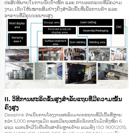
ປະສິດທິພາບໃນການຮັບນ້ຳໜັກ ແລະ ການອອກແບບທີ່ມີຄວາມ
ງາມ, ເຮັດໃຫ້ເໝາະສົມຢ່າງຍິ່ງສຳລັບພື້ນທີ່ເພື່ອການຄ້າ ແລະ
ອາຄານທີ່ມີຄຸນນະພາບສູງ.
II. ວິທີການຜະລິດຂັ້ນສູງສຳລັບແຖບທີ່ມີຄວາມໝັ້ນ
ຄົງສູງ
Deeplink ດຳເນີນການໂຮງງານຜະລິດມາດຕະຖານທີ່ມີເນື້ອທີ່ຫຼາຍ
ກວ່າ 5,000 ຕາລາງແມັດ ແລະມີແຖວຜະລິດອັດຕະໂນມັດທັງໝົດ 6
ແຖວ. ພວກເຮົາມີໃບຢືນຢັນສາກົນຫຼາຍດ້ານ ລວມທັງ ISO 9001:2015,