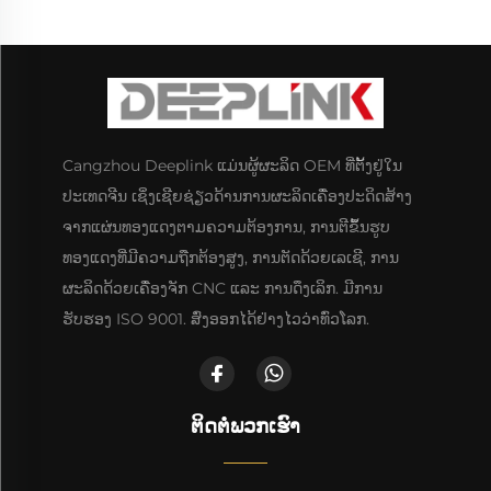
Cangzhou Deeplink ແມ່ນຜູ້ຜະລິດ OEM ທີ່ຕັ້ງຢູ່ໃນ
ປະເທດຈີນ ເຊິ່ງເຊີຍຊ່ຽວດ້ານການຜະລິດເຄື່ອງປະດິດສ້າງ
ຈາກແຜ່ນທອງແດງຕາມຄວາມຕ້ອງການ, ການຕີຂຶ້ນຮູບ
ທອງແດງທີ່ມີຄວາມຖືກຕ້ອງສູງ, ການຕັດດ້ວຍເລເຊີ, ການ
ຜະລິດດ້ວຍເຄື່ອງຈັກ CNC ແລະ ການດຶງເລິກ. ມີການ
ຮັບຮອງ ISO 9001. ສົ່ງອອກໄດ້ຢ່າງໄວວ່າທົ່ວໂລກ.
ຕິດຕໍ່ພວກເຮົາ