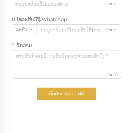
0/100
ເບີໂທລະສັບມືຖື/WhatsApp
ລະຫັດ
0/100
ຂໍ້ຄວາມ
0/1000
ຮັບຄຳເ Ange ຟຣີ