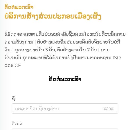
ຕິດຕໍ່ພວກເຮົາ
ບໍລິການສ້າງສ່ວນປະກອບເມືອງເຜິ່ງ
ຂໍອັດຕາຄາດໝາຍທີ່ແນ່ນອນສຳລັບຊິ້ນສ່ວນໂລຫະໃບທີ່ຜະລິດຕາມ
ຄວາມຕ້ອງການ | ຕົວຢ່າງແລະຊິ້ນສ່ວນຜະລິດຕົວຈິງພາຍໃນບໍ່ກີ່
ວັນ; | ຮູບຮ່າງພາຍໃນ 3 ວັນ, ຕົວຢ່າງພາຍໃນ 7 ວັນ | ການ
ຮັບປະກັນຄຸນນະພາບທີ່ໄດ້ຮັບການຢັ້ງຢືນຕາມມາດຕະຖານ ISO
ແລະ CE
ຕິດຕໍ່ພວກເຮົາ
ຊື່
0/100
ອີເມວ