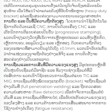
ISO 14001, ISO 45001, SGS, RoHS ແລະ REACH. ພວກເຮົາ
ປະຕິບັດການຄວບຄຸມຄຸນນະພາບຕັ້ງແຕ່ວັດຖຸດິບຈົນເຖິງຜະລິດຕະພັນ
ສຸດທ້າຍ ເພື່ອໃຫ້ແນ່ໃຈວ່າແຕ່ລະຕົວຢູ່ທີ່ຮັບນ້ຳໜັກຫຼາຍ (heavy-duty
bracket) ແຕ່ລະຊິ້ນສອດຄ່ອງຕາມມາດຕະຖານຂອງອຸດສາຫະກຳ.
ການຕັດ ແລະ ປຶ້ນທີ່ມີຄວາມຖືກຕ້ອງສູງ
: ໂດຍການນຳໃຊ້ເຕັກໂນໂລ
ຊີການຕັດດ້ວຍເລເຊີ CNC, ການປຶ້ນດ້ວຍເຄື່ອງ CNC ແລະ
ເຕັກນິກການຕີແບບຄ່ອຍເປັນຂັ້ນ (progressive stamping),
ພວກເຮົາປຸງແປງວັດຖຸທີ່ເຮັດຈາກເຫຼັກທຸກປະເພດ ລວມທັງເຫຼັກກົດ,
ເຫຼັກກາບອນ, ອະລູມິເນຽມ ແລະ ເຫຼັກທອງ. ດ້ວຍຄວາມຖືກຕ້ອງ
ຂອງຂະໜາດທີ່ສາມາດບັນລຸໄດ້ເຖິງ ±0.1mm, ພວກເຮົາຮັບປະກັນ
ວ່າຕຳແໜ່ງຂອງຮູຈະຖືກຕ້ອງຢ່າງແທ້ຈິງ ແລະ ການຕິດຕັ້ງຈະ
ສອດຄ່ອງຢ່າງເປັນເອກະລາດ.
ການເຊື່ອມແລະການເສີມທີ່ມີຄວາມແຂງແຮງສູງ
ມີອຸປະກອນຫຼັກທີ່
ເປັນຫຸ່ນຍົນເຊື່ອມຕໍ່ມືອາຊີບ ແລະ ທີມງານຊ່າງເຊື່ອມຕໍ່ທີ່ມີ
ປະສົບການ ພວກເຮົາໃຊ້ຂະບວນການເຊື່ອມຕໍ່ແບບ TIG ແລະ
MIG. ການເຊື່ອມຕໍ່ທັງໝົດຂອງແຖບຢືດ (bracket) ຈະຖືກເຊື່ອມຕໍ່
ຢ່າງເຕັມທີ່ (full penetration welding) ແລະ ຖືກກວດສອບ
ຄວາມບໍ່ເສຍຫາຍ (flaw detection) ເພື່ອກຳຈັດການເຊື່ອມຕໍ່ບໍ່
ເຕັມທີ່ ແລະ ການເຊື່ອມຕໍ່ທີ່ຫາຍໄປ, ເພື່ອຮັບປະກັນຄວາມແຂງແຮງ
ຂອງໂຄງສ້າງ ແລະ ຄວາມຕ້ານທານຕໍ່ການເສື່ອມສະພາບຈາກການ
ໃຊ້ງານຢ່າງຕໍ່ເນື່ອງ (fatigue resistance).