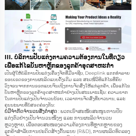
III. ບໍລິການປັບແຕ່ງຕາມຄວາມຕ້ອງການໃນທີ່ດຽວ
ເພື່ອແກ້ໄຂບັນຫາຫຼັກຂອງລູກຄ້າອຸດສາຫະກຳ
ເປັນຜູ້ໃຫ້ບໍລິການປັບແຕ່ງເຄື່ອງຈັກທີ່ມືອາຊີບ, Deeplink ແຕກທຳລາຍ
ຂອບເຂດຂອງການຜະລິດແບບດັ້ງເດີມ ແລະ ສະເໜີວິທີແກ້ໄຂທີ່ຄົບ
ວົງຈອນຈາກການອອກແບບຈົນເຖິງການຈັດສົ່ງໃຫ້ແກ່ລູກຄ້າ, ເພື່ອແກ້ໄຂ
ບັນຫາຫຼັກຂອງລູກຄ້າອຸດສາຫະກຳຢ່າງເປັນສະເພາະເຊັ່ນ: ຄວາມຍາກ
ໃນການປັບແຕ່ງເປັນຈຳນວນນ້ອຍ, ເວລາການຈັດສົ່ງທີ່ຍາວນານ, ແລະ
ຄຸນນະພາບທີ່ບໍ່ສອດຄ່ອງກັນ:
ບໍ່ມີຈຳກັດຈຳນວນສັ່ງຕໍ່າສຸດ
: ພວກເຮົາສະໜັບສະໜູນການປັບ
ແຕ່ງຕົວຢ່າງເປັນຈຳນວນໜຶ່ງໆ ແລະ ການຜະລິດຈຳນວນ
ຫຼວງຫຼາຍ, ເພື່ອຕອບສະໜອງຄວາມຕ້ອງການທີ່ຫຼາກຫຼາຍຂອງ
ລູກຄ້າສຳລັບການປະດິດສ້າງຕົ້ນແບບ (R&D), ການຜະລິດທົດລອງ