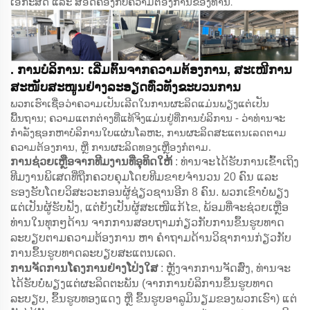
ເອກະສິດ ແລະ ສອດຄ່ອງກັບຄວາມຕ້ອງການຂອງທ່ານ.
. ການບໍລິການ: ເລີ່ມຕົ້ນຈາກຄວາມຕ້ອງການ, ສະເໜີການ
ສະໜັບສະໜູນຢ່າງລະອຽດທົ່ວທັງຂະບວນການ
ພວກເຮົາເຊື່ອວ່າຄວາມເປັນເລີດໃນການຜະລິດແມ່ນພຽງແຕ່ເປັນ
ພື້ນຖານ; ຄວາມແຕກຕ່າງທີ່ແທ້ຈິງແມ່ນຢູ່ທີ່ການບໍລິການ - ວ່າທ່ານຈະ
ກຳລັງຊອກຫາບໍລິການໃບແຜ່ນໂລຫະ, ການຜະລິດສະແຕນເລດຕາມ
ຄວາມຕ້ອງການ, ຫຼື ການຜະລິດທອງເຫຼືອງກໍຕາມ.
ການຊ່ວຍເຫຼືອຈາກທີມງານທີ່ອຸທິດໃຫ້
: ທ່ານຈະໄດ້ຮັບການເຂົ້າເຖິງ
ທີມງານພິເສດທີ່ຖືກຄວບຄຸມໂດຍທີມຂາຍຈຳນວນ 20 ຄົນ ແລະ
ຮອງຮັບໂດຍວິສະວະກອນຜູ້ຊ່ຽວຊານອີກ 8 ຄົນ. ພວກເຂົາບໍ່ພຽງ
ແຕ່ເປັນຜູ້ຮັບຟັງ, ແຕ່ຍັງເປັນຜູ້ສະເໜີແກ້ໄຂ, ພ້ອມທີ່ຈະຊ່ວຍເຫຼືອ
ທ່ານໃນທຸກໆດ້ານ ຈາກການສອບຖາມກ່ຽວກັບການຂຶ້ນຮູບທາດ
ລະບຽບຕາມຄວາມຕ້ອງການ ຫາ ຄຳຖາມດ້ານວິຊາການກ່ຽວກັບ
ການຂຶ້ນຮູບທາດລະບຽບສະແຕນເລດ.
ການຈັດການໂຄງການຢ່າງໂປ່ງໃສ
: ຫຼັງຈາກການຈັດສົ່ງ, ທ່ານຈະ
ໄດ້ຮັບບໍ່ພຽງແຕ່ຜະລິດຕະພັນ (ຈາກການບໍລິການຂຶ້ນຮູບທາດ
ລະບຽບ, ຂຶ້ນຮູບທອງແດງ ຫຼື ຂຶ້ນຮູບອາລູມິນຽມຂອງພວກເຮົາ) ແຕ່