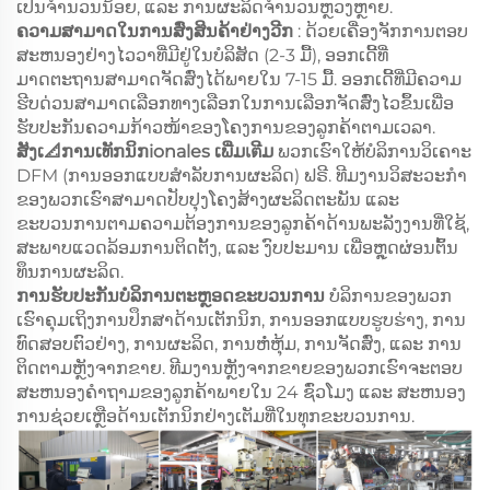
ເປັນຈຳນວນນ້ອຍ, ແລະ ການຜະລິດຈຳນວນຫຼວງຫຼາຍ.
ຄວາມສາມາດໃນການສົ່ງສິນຄ້າຢ່າງວີກ
: ດ້ວຍເຄື່ອງຈັກການຕອບ
ສະຫນອງຢ່າງໄວວາທີ່ມີຢູ່ໃນບໍລິສັດ (2-3 ມື້), ອອກເດີ້ທີ່
ມາດຕະຖານສາມາດຈັດສົ່ງໄດ້ພາຍໃນ 7-15 ມື້. ອອກເດີ້ທີ່ມີຄວາມ
ຮີບດ່ວນສາມາດເລືອກທາງເລືອກໃນການເລືອກຈັດສົ່ງໄວຂຶ້ນເພື່ອ
ຮັບປະກັນຄວາມກ້າວໜ້າຂອງໂຄງການຂອງລູກຄ້າຕາມເວລາ.
ສັງເ📐ການເທັກນິກionales ເພີ່ມเตີມ
ພວກເຮົາໃຫ້ບໍລິການວິເຄາະ
DFM (ການອອກແບບສຳລັບການຜະລິດ) ຟຣີ. ທີມງານວິສະວະກຳ
ຂອງພວກເຮົາສາມາດປັບປຸງໂຄງສ້າງຜະລິດຕະພັນ ແລະ
ຂະບວນການຕາມຄວາມຕ້ອງການຂອງລູກຄ້າດ້ານພະລັງງານທີ່ໃຊ້,
ສະພາບແວດລ້ອມການຕິດຕັ້ງ, ແລະ ງົບປະມານ ເພື່ອຫຼຸດຜ່ອນຕົ້ນ
ທຶນການຜະລິດ.
ການຮັບປະກັນບໍລິການຕະຫຼອດຂະບວນການ
ບໍລິການຂອງພວກ
ເຮົາຄຸມເຖິງການປຶກສາດ້ານເຕັກນິກ, ການອອກແບບຮູບຮ່າງ, ການ
ທົດສອບຕົວຢ່າງ, ການຜະລິດ, ການຫໍ່ຫຸ້ມ, ການຈັດສົ່ງ, ແລະ ການ
ຕິດຕາມຫຼັງຈາກຂາຍ. ທີມງານຫຼັງຈາກຂາຍຂອງພວກເຮົາຈະຕອບ
ສະຫນອງຄຳຖາມຂອງລູກຄ້າພາຍໃນ 24 ຊົ່ວໂມງ ແລະ ສະຫນອງ
ການຊ່ວຍເຫຼືອດ້ານເຕັກນິກຢ່າງເຕັມທີ່ໃນທຸກຂະບວນການ.