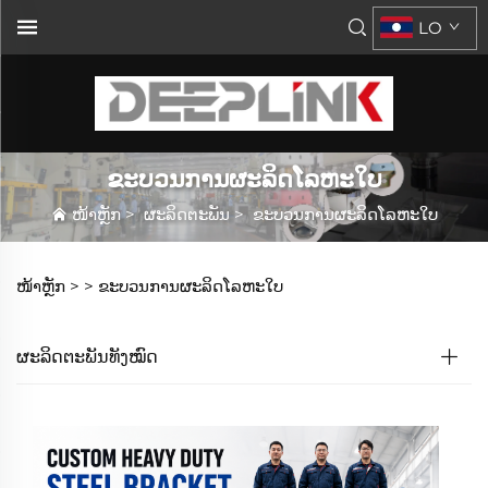
LO
ຂະບວນການຜະລິດໂລຫະໃບ
ໜ້າຫຼັກ
>
ຜະລິດຕະພັນ
>
ຂະບວນການຜະລິດໂລຫະໃບ
ໜ້າຫຼັກ >
>
ຂະບວນການຜະລິດໂລຫະໃບ
ຜະລິດຕະພັນທັງໝົດ