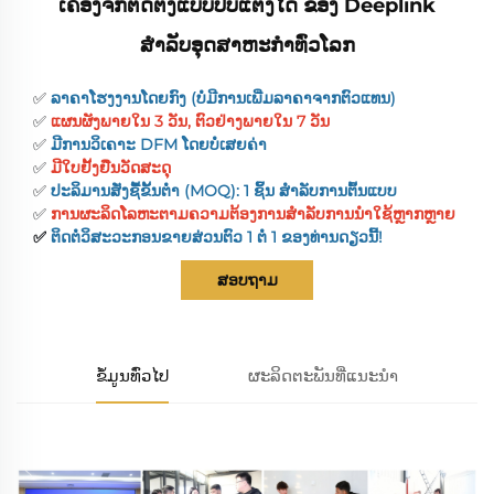
ເຄື່ອງຈັກຕິດຕັ້ງແບບປັບແຕ່ງໄດ້ ຂອງ Deeplink
ສຳລັບອຸດສາຫະກຳທົ່ວໂລກ
✅
ລາຄາໂຮງງານໂດຍກົງ (ບໍ່ມີການເພີ່ມລາຄາຈາກຕົວແທນ)
✅
ແຜນຜັງພາຍໃນ 3 ວັນ, ຕົວຢ່າງພາຍໃນ 7 ວັນ
✅
ມີການວິເຄາະ DFM ໂດຍບໍ່ເສຍຄ່າ
✅
ມີໃບຢັ້ງຢືນວັດສະດຸ
✅
ປະລິມານສັ່ງຊື້ຂັ້ນຕ່ຳ (MOQ): 1 ຊິ້ນ ສຳລັບການຕົ້ນແບບ
✅
ການຜະລິດໂລຫະຕາມຄວາມຕ້ອງການສຳລັບການນຳໃຊ້ຫຼາກຫຼາຍ
✅
ຕິດຕໍ່ວິສະວະກອນຂາຍສ່ວນຕົວ 1 ຕໍ່ 1 ຂອງທ່ານດຽວນີ້!
ສອບຖາມ
ຂໍ້ມູນທົ່ວໄປ
ຜະລິດຕະພັນທີ່ແນະນຳ