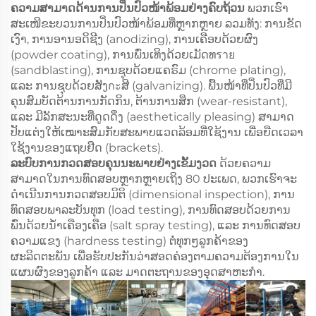
ຄວາມສາມາດດ້ານການປິ່ນປົວໜ້າພ້ອມຢ່າງຄົບຖ້ວນ
ພວກເຮົາ
ສະເໜີຂະບວນການປິ່ນປົວໜ້າພ້ອມທີ່ຫຼາກຫຼາຍ ລວມທັງ: ການຂັດ
ເງົາ, ການອານອດິຊີງ (anodizing), ການເຄືອບດ້ວຍຜົງ
(powder coating), ການພົ່ນເທິງດ້ວຍເມັດທราย
(sandblasting), ການຊຸບດ້ວຍແຄຣົມ (chrome plating),
ແລະ ການຊຸບດ້ວຍສັງกะສີ (galvanizing). ພື້ນໜ້າທີ່ປິ່ນປົວທີ່ມີ
ຄຸນສົມບັດຕ້ານການກັດກິນ, ຕ້ານການສຶກ (wear-resistant),
ແລະ ມີລັກສະນະທີ່ດູດດຶ່ງ (aesthetically pleasing) ສາມາດ
ປັບແຕ່ງໃຫ້ເໝາະສົມກັບສະພາບແວດລ້ອມທີ່ໃຊ້ງານ ເພື່ອຍືດເວລາ
ໃຊ້ງານຂອງແຖບຢືດ (brackets).
ລະບົບການກວດສອບຄຸນນະພາບຢ່າງເຂັ້ມງວດ
ດ້ວຍຄວາມ
ສາມາດໃນການທົດສອບຫຼາກຫຼາຍເຖິງ 80 ປະເພດ, ພວກເຮົາຈະ
ດຳເນີນການກວດສອບມິຕິ (dimensional inspection), ການ
ທົດສອບພາລະບັນທຸກ (load testing), ການທົດສອບດ້ວຍການ
ພົ່ນດ້ວຍນ້ຳເຄືອງເຄືອ (salt spray testing), ແລະ ການທົດສອບ
ຄວາມແຂງ (hardness testing) ຕໍ່ທຸກໆລູກຄ້າຂອງ
ຜະລິດຕະພັນ ເພື່ອຮັບປະກັນວ່າສອດຄ່ອງຕາມຄວາມຕ້ອງການໃນ
ແຜນຜົງຂອງລູກຄ້າ ແລະ ມາດຕະຖານຂອງອຸດສາຫະກຳ.