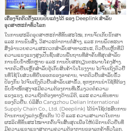
ເຄື່ອງຈັກຕິດຕັ້ງແບບປັບແຕ່ງໄດ້ ຂອງ Deeplink ສຳລັບ
ອຸດສາຫະກຳທົ່ວໂລກ
ໃນການຜະລິດອຸດສາຫະກຳທີ່ທັນສະໄໝ, ການຈັດເກັບຮັກສາ
ແລະ ການຂົນສົ່ງ, ວິສາວະກຳການກໍ່ສ້າງ, ແລະ ການພັດທະນາ
ສິ່ງອຳນວຍຄວາມສະດວກສຳລັບສາທາລະນະ, ຕົວຢື້ນເຫຼັກທີ່ມີ
ຄວາມແຂງແຮງສູງເປັນຊິ້ນສ່ວນພື້ນຖານທີ່ສຳຄັນທີ່ສຸດສຳລັບ
ການຮັບນ້ຳໜັກຫຼາຍ ແລະ ການປັບສະຖຽນຕະພາບໂຄງສ້າງ.
ຈາກຕົວຢື້ນເຫຼັກສຳລັບຕູ້ເກັບສິນຄ້າໃນໂຮງງານ ໄປຈົນເຖິງຕົວຢື້
ນທີ່ໃຊ້ໃນສ່ວນທີ່ຍື່ນອອກຂອງອາຄານ, ຈາກຕົວຢື້ນສຳລັບຮັ້ວ
ປ້ອງກັນ ໄປຈົນເຖິງຕົວຢື້ນສຳລັບເສາຮັ້ວ, ທຸກໆການນຳໃຊ້ທີ່ຕ້ອງ
ຮັບນ້ຳໜັກສູງຈະມີຄວາມຕ້ອງການທີ່ເຂັ້ມງວດຕໍ່ຄວາມ
ແຂງແຮງ, ຄວາມຖືກຕ້ອງທາງດ້ານມິຕິ, ແລະ ຄວາມທົນທານ
ຂອງຕົວຢື້ນ. ບໍລິສັດ Cangzhou Delian International
Supply Chain Co., Ltd. (Deeplink) ໄດ້ນຳໃຊ້ປະສົບການ
ດ້ານການປຸງແຕ່ງເຫຼັກເກີນ 10 ປີ ແລະ ຄວາມສາມາດໃນການ
ຜະລິດທີ່ທັນສະໄໝຈາກຕົ້ນຈົນສິ້ນສຸດເພື່ອໃຫ້ບໍລິການຕົວຢື້ນທີ່
ມີຄວາມແຂງແຮງສູງຕາມຄວາມຕ້ອງການຂອງລູກຄ້າທົ່ວໂລກ,