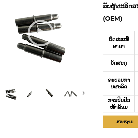
ລັບຜູ້ຜະລິ
(OEM)
ບົດສະເໜີ
ລາຄາ
ວັດສະດຸ
ຂະບວນກາ
ນຜະລິດ
ການປິ່ນປົວ
ໜ້າພ້ອມ
ສອບຖາມ