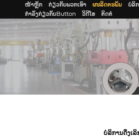
ໜ້າຫຼັກ
ກ່ຽວກັບພວກເຮົາ
ຜະລິດຕະພັນ
ບໍລິ
ກໍາລັງກ່ຽວກັບButton
ວິດີໂອ
ຕິດຕໍ່
ບໍລິການດຶງເ