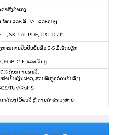
ີ່ສັ່ງທຳເອງ.
ີພານໂທນ ແລະ ສີ RAL ແລະອື່ນໆ.
L, SKP, AI, PDF, JPG, Draft.
ຕ້ອງການການປິ່ນປົວພື້ນຜິວ 3-5 ມື້ເຮັດວຽກ.
 FOB, CIF, ແລະ ອື່ນໆ
 100% ກ່ອນການຜະລິດ
ເປັນເງິນຝາກ, ສ່ວນທີ່ເຫຼືອກ່ອນຂົນສົ່ງ)
/SGS/TUV/RoHS
/ກ່ອງໄມ້ພອລີ ຫຼື ຕາມຄຳຂໍຂອງທ່ານ