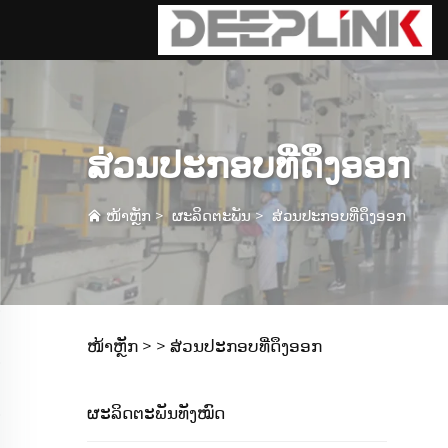
ສ່ວນປະກອບທີ່ດຶງອອກ
ໜ້າຫຼັກ
>
ຜະລິດຕະພັນ
>
ສ່ວນປະກອບທີ່ດຶງອອກ
ໜ້າຫຼັກ >
>
ສ່ວນປະກອບທີ່ດຶງອອກ
ຜະລິດຕະພັນທັງໝົດ