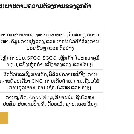
ດສະເພາະຕາມຄວາມຕ້ອງການຂອງລູກຄ້າ
ຕາມແຜນການຂອງທ່ານ (ຂະໜາດ, ວັດສະດຸ, ຄວາມ
ໜາ, ຂໍ້ມູນການປຸງແຕ່ງ, ແລະ ເທກໂນໂລຊີທີ່ຕ້ອງການ
ແລະ ອື່ນໆ) ແລະ ຕົວຢ່າງ
ເຫຼັກກາບອນ, SPCC, SGCC, ເຫຼັກກ້າ, ໂລຫະອາລູມິ
ນຽມ, ແປ້ງເຫຼັກດຳ, ແປ້ງທອງແດງ, ແລະ ອື່ນໆ
ຕັດດ້ວຍເລເຊີ, ການດັດ, ຕີດ້ວຍຄວາມແທ້ຈິງ, ການ
ເຈາະດ້ວຍເຄື່ອງ CNC, ການເກັບດ້າຍ, ການເຊື່ອມໂພ້,
ການຂຸດເຈາະ, ການເຊື່ອມໂລຫະ ແລະ ອື່ນໆ
ການຖູ, ຂັດ, Anodizing, ສີພາຍໃນ, ຊັ້ນໂລຫະ
ປະສົມ, ສະແຕມປິ້ງ, ຂັດດ້ວຍເມັດຊາຍ, ແລະ ອື່ນໆ