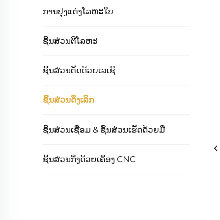
ການປຸງແຕ່ງໂລຫະໃບ
ຊິ້ນສ່ວນຕີໂລຫະ
ຊິ້ນສ່ວນຕັດດ້ວຍເລເຊີ
ຊິ້ນສ່ວນດຶງເລິກ
ຊິ້ນສ່ວນເຊື່ອມ & ຊິ້ນສ່ວນເຮັດດ້ວຍມື
ຊິ້ນສ່ວນກຶ່ງດ້ວຍເຄື່ອງ CNC