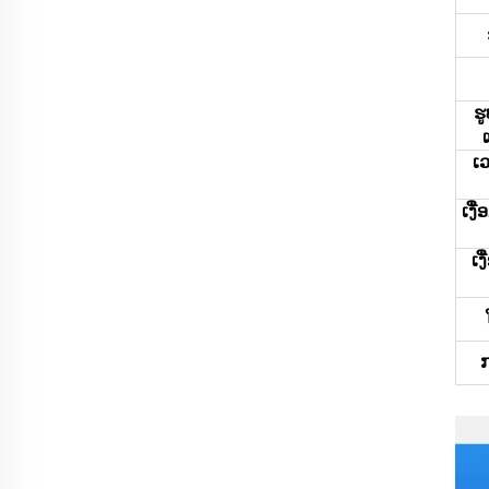
ຮ
ເ
ເງື
ເງ
ກ