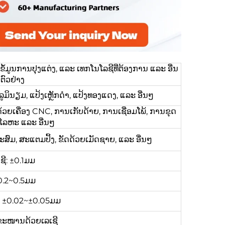
ູນການປຸງແຕ່ງ, ແລະ ເທກໂນໂລຊີທີ່ຕ້ອງການ ແລະ ອື່ນ
ຕົວຢ່າງ
ູມິນຽມ, ແປ້ງເຫຼັກດຳ, ແປ້ງທອງແດງ, ແລະ ອື່ນໆ
້ວຍເຄື່ອງ CNC, ການເກັບດ້າຍ, ການເຊື່ອມໂພ້, ການຂຸດ
ມໂລຫະ ແລະ ອື່ນໆ
ະສົມ, ສະແຕມປິ້ງ, ຂັດດ້ວຍເມັດຊາຍ, ແລະ ອື່ນໆ
ຊີ: ±0.1ມມ
0.2~0.5ມມ
ງ: ±0.02~±0.05ມມ
ຂະໜານດ້ວຍເລເຊີ