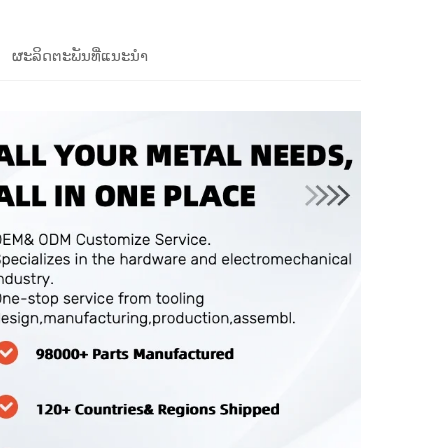
ຜະລິດຕະພັນທີ່ແນະນຳ