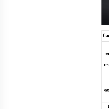
ບົ
ຂ
ການ
ຄວ