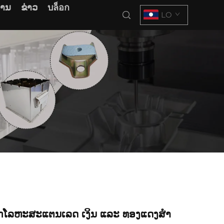
ການ
ຂ່າວ
บล็อก
LO
ລິກໂລຫະສະແຕນເລດ ເງິນ ແລະ ທອງແດງສໍາ