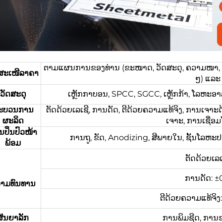
ຕາມແຜນການຂອງທ່ານ (ຂະໜາດ, ວັດສະດຸ, ຄວາມໜາ, ຂໍ້ມ
ດສະເໜີລາຄາ
ໆ) ແລະ 
ວັດສະດຸ
ເຫຼັກກາບອນ, SPCC, SGCC, ເຫຼັກກ້າ, ໂລຫະອາລ
ະບວນການ
ຕັດດ້ວຍເລເຊີ, ການດັດ, ຕີດ້ວຍຄວາມແທ້ຈິງ, ການເຈາະດ
ຜະລິດ
ເຈາະ, ການເຊື່ອ
ປິ່ນປົວໜ້າ
ການຖູ, ຂັດ, Anodizing, ສີພາຍໃນ, ຊັ້ນໂລຫະປ
ພ້ອມ
ຕັດດ້ວຍເລເ
ການດັດ: ±
າມທົນທານ
ຕີດ້ວຍຄວາມແທ້ຈິ
ສັນຍາລັກ
ການພິມຊີດ, ການ