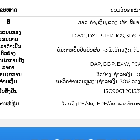
ຂະໜາດ
ຍອມຮັບຂະໜາດທ
ສີ
ຂາວ, ດຳ, ເງິນ, ແດງ, ເທົາ, ສ
ູບແບບຂອງ
DWG, DXF, STEP, IGS, 3DS, ST
ແຜນວາດ
ວລາດຳເນີນ
ບໍ່ມີການປິ່ນປົວພື້ນຜິວ 1-3 ມື້ເຮັດວຽກ; 
ຕົວຢ່າງ
່ອນໄຂການຕັ້ງ
DAP, DDP, EXW, FCA,
ລາຄາ
ື່ອນໄຂການ
ຕົວຢ່າງ: ຊຳລະເງິນ
ຈ່າຍເງິນ
ຜະລິດຈຳນວນຫຼວງ: (ຊຳລະເງິນ 30% ລ່ວງໜ້າ
ໃບຢັ້ງຢືນ
ISO9001:2015
ານຫໍ່ຫຸ້ມ
ໂດຍຖົງ PE/ຟອງ EPE/ກ່ອງແບບທຳມະດາ