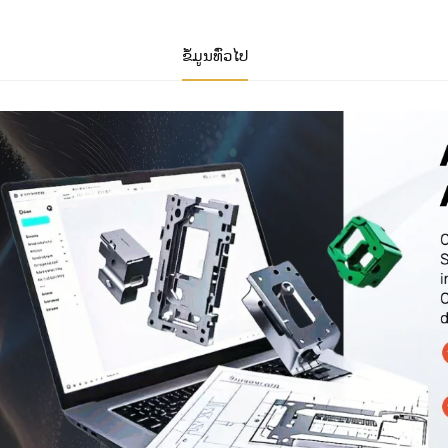
ຂໍ້ມູນທົ່ວໄປ