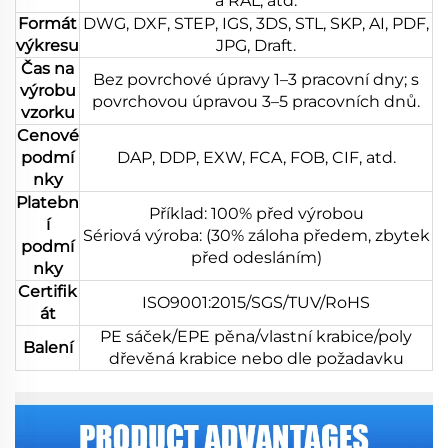
a RAL, atd.
Formát
DWG, DXF, STEP, IGS, 3DS, STL, SKP, AI, PDF,
výkresu
JPG, Draft.
Čas na
Bez povrchové úpravy 1–3 pracovní dny; s
výrobu
povrchovou úpravou 3–5 pracovních dnů.
vzorku
Cenové
podmí
DAP, DDP, EXW, FCA, FOB, CIF, atd.
nky
Platebn
Příklad: 100% před výrobou
í
Sériová výroba: (30% záloha předem, zbytek
podmí
před odesláním)
nky
Certifik
ISO9001:2015/SGS/TUV/RoHS
át
PE sáček/EPE pěna/vlastní krabice/poly
Balení
dřevěná krabice nebo dle požadavku