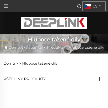
CS
Hluboce tažené díly
Domovská stránka
>
Produkty
>
Hluboce tažené díly
Domů >
>
Hluboce tažené díly
VŠECHNY PRODUKTY