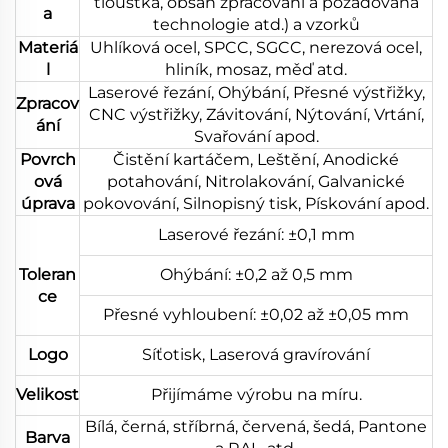
tloušťka, obsah zpracování a požadovaná
a
technologie atd.) a vzorků
Materiá
Uhlíková ocel, SPCC, SGCC, nerezová ocel,
l
hliník, mosaz, měď atd.
Laserové řezání, Ohýbání, Přesné výstřižky,
Zpracov
CNC výstřižky, Závitování, Nýtování, Vrtání,
ání
Svařování apod.
Povrch
Čistění kartáčem, Leštění, Anodické
ová
potahování, Nitrolakování, Galvanické
úprava
pokovování, Silnopisný tisk, Pískování apod.
Laserové řezání: ±0,1 mm
Toleran
Ohýbání: ±0,2 až 0,5 mm
ce
Přesné vyhloubení: ±0,02 až ±0,05 mm
Logo
Síťotisk, Laserová gravírování
Velikost
Přijímáme výrobu na míru.
Bílá, černá, stříbrná, červená, šedá, Pantone
Barva