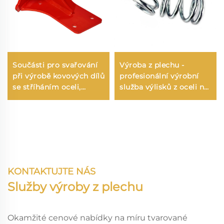
Součásti pro svařování
Výroba z plechu -
při výrobě kovových dílů
profesionální výrobní
se stříháním oceli,
služba výlisků z oceli na
výroba výlisků na míru a
míru
přesné stříhání kovů při
řezání kovových dílů
pomocí laseru
KONTAKTUJTE NÁS
Služby výroby z plechu
Okamžité cenové nabídky na míru tvarované