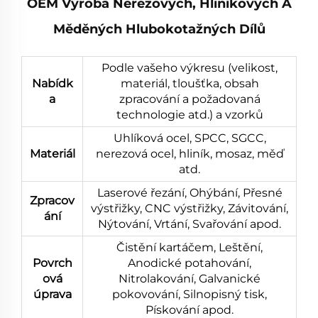
OEM Výroba Nerezových, Hliníkových A
Měděných Hlubokotažných Dílů
Podle vašeho výkresu (velikost,
Nabídk
materiál, tloušťka, obsah
a
zpracování a požadovaná
technologie atd.) a vzorků
Uhlíková ocel, SPCC, SGCC,
Materiál
nerezová ocel, hliník, mosaz, měď
atd.
Laserové řezání, Ohýbání, Přesné
Zpracov
výstřižky, CNC výstřižky, Závitování,
ání
Nýtování, Vrtání, Svařování apod.
Čistění kartáčem, Leštění,
Povrch
Anodické potahování,
ová
Nitrolakování, Galvanické
úprava
pokovování, Silnopisný tisk,
Pískování apod.