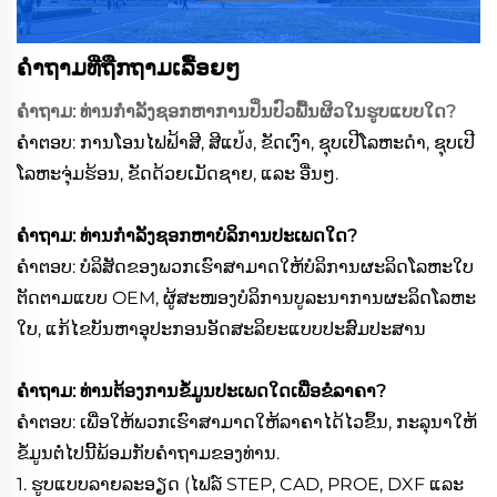
ຄຳຖາມທີ່ຖືກຖາມເລື້ອຍໆ
ຄຳຖາມ: ທ່ານກຳລັງຊອກຫາການປິ່ນປົວພື້ນຜິວໃນຮູບແບບໃດ?
ຄຳຕອບ: ການໂອນໄຟຟ້າສີ, ສີແປ้ง, ຂັດເງົາ, ຊຸບເປີໂລຫະດຳ, ຊຸບເປີ
ໂລຫະຈຸ່ມຮ້ອນ, ຂັດດ້ວຍເມັດຊາຍ, ແລະ ອື່ນໆ.
ຄຳຖາມ: ທ່ານກຳລັງຊອກຫາບໍລິການປະເພດໃດ?
ຄຳຕອບ: ບໍລິສັດຂອງພວກເຮົາສາມາດໃຫ້ບໍລິການຜະລິດໂລຫະໃບ
ຕັດຕາມແບບ OEM, ຜູ້ສະໜອງບໍລິການບູລະນາການຜະລິດໂລຫະ
ໃບ, ແກ້ໄຂບັນຫາອຸປະກອນອັດສະລິຍະແບບປະສົມປະສານ
ຄຳຖາມ: ທ່ານຕ້ອງການຂໍ້ມູນປະເພດໃດເພື່ອຂໍລາຄາ?
ຄຳຕອບ: ເພື່ອໃຫ້ພວກເຮົາສາມາດໃຫ້ລາຄາໄດ້ໄວຂຶ້ນ, ກະລຸນາໃຫ້
ຂໍ້ມູນຕໍ່ໄປນີ້ພ້ອມກັບຄຳຖາມຂອງທ່ານ.
1. ຮູບແບບລາຍລະອຽດ (ໄຟລ໌ STEP, CAD, PROE, DXF ແລະ