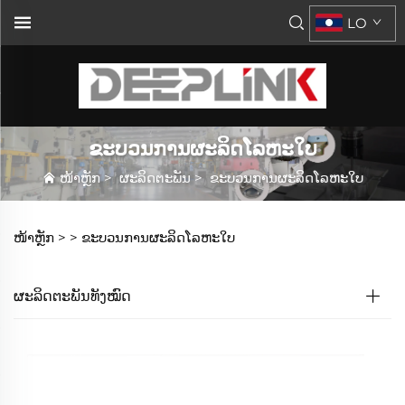
LO
ຂະບວນການຜະລິດໂລຫະໃບ
ໜ້າຫຼັກ
>
ຜະລິດຕະພັນ
>
ຂະບວນການຜະລິດໂລຫະໃບ
ໜ້າຫຼັກ >
>
ຂະບວນການຜະລິດໂລຫະໃບ
ຜະລິດຕະພັນທັງໝົດ