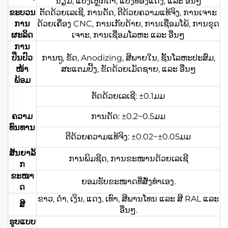
ນຽມ, ແປ້ງເຫຼັກດຳ, ແປ້ງທອງແດງ, ແລະ ອື່ນໆ
ຂະບວນ
ຕັດດ້ວຍເລເຊີ, ການດັດ, ຕີດ້ວຍຄວາມແທ້ຈິງ, ການເຈາະ
ການ
ດ້ວຍເຄື່ອງ CNC, ການເກັບດ້າຍ, ການເຊື່ອມໂພ້, ການຂຸດ
ຜະລິດ
ເຈາະ, ການເຊື່ອມໂລຫະ ແລະ ອື່ນໆ
ການ
ປິ່ນປົວ
ການຖູ, ຂັດ, Anodizing, ສີພາຍໃນ, ຊັ້ນໂລຫະປະສົມ,
ໜ້າ
ສະແຕມປິ້ງ, ຂັດດ້ວຍເມັດຊາຍ, ແລະ ອື່ນໆ
ພ້ອມ
ຕັດດ້ວຍເລເຊີ: ±0.1ມມ
ຄວາມ
ການດັດ: ±0.2~0.5ມມ
ທົນທານ
ຕີດ້ວຍຄວາມແທ້ຈິງ: ±0.02~±0.05ມມ
ສັນຍາລັ
ການພິມຊີດ, ການຂະໜານດ້ວຍເລເຊີ
ກ
ຂະໜາ
ຍອມຮັບຂະໜາດທີ່ສັ່ງທຳເອງ.
ດ
ຂາວ, ດຳ, ເງິນ, ແດງ, ເທົາ, ສີພານໂທນ ແລະ ສີ RAL ແລະ
ສີ
ອື່ນໆ.
ຮູບແບບ