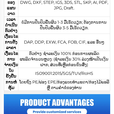
ຂອງ
DWG, DXF, STEP, IGS, 3DS, STL, SKP, AI, PDF,
ແຜນ
JPG, Draft.
ວາດ
ເວລາ
ບໍ່ມີການປິ່ນປົວພື້ນຜິວ 1-3 ມື້ເຮັດວຽກ; ຕ້ອງການການ
ດຳເນີນ
ປິ່ນປົວພື້ນຜິວ 3-5 ມື້ເຮັດວຽກ.
ຕົວຢ່າງ
ເງື່ອນໄຂ
ການຕັ້ງ
DAP, DDP, EXW, FCA, FOB, CIF, ແລະ ອື່ນໆ
ລາຄາ
ເງື່ອນໄຂ
ຕົວຢ່າງ: ຊຳລະເງິນ 100% ກ່ອນການຜະລິດ
ການ
ຜະລິດຈຳນວນຫຼວງ: (ຊຳລະເງິນ 30% ລ່ວງໜ້າເປັນເງິນ
ຈ່າຍເງິນ
ຝາກ, ສ່ວນທີ່ເຫຼືອກ່ອນຂົນສົ່ງ)
ໃບ
ISO9001:2015/SGS/TUV/RoHS
ຢັ້ງຢືນ
ການຫໍ່
ໂດຍຖົງ PE/ຟອງ EPE/ກ່ອງແບບທຳມະດາ/ກ່ອງໄມ້ພອລີ
ຫຸ້ມ
ຫຼື ຕາມຄຳຂໍຂອງທ່ານ