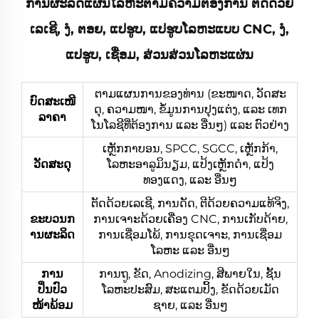
ການຜະລິດແຜ່ນໂລຫະຕາມຄວາມຕ້ອງການ ຕັດດ້ວຍ
ເລເຊີ, ງໍ, ຕອຍ, ແປຮູບ, ແປຮູບໂລຫະແບບ CNC, ງໍ,
ແປຮູບ, ເຊື່ອມ, ສ່ວນສ່ວນໂລຫະແຜ່ນ
ຕາມແຜນການຂອງທ່ານ (ຂະໜາດ, ວັດສະ
ບົດສະເໜີ
ດຸ, ຄວາມໜາ, ຂໍ້ມູນການປຸງແຕ່ງ, ແລະ ເທກ
ລາຄາ
ໂນໂລຊີທີ່ຕ້ອງການ ແລະ ອື່ນໆ) ແລະ ຕົວຢ່າງ
ເຫຼັກກາບອນ, SPCC, SGCC, ເຫຼັກກ້າ,
ວັດສະດຸ
ໂລຫະອາລູມິນຽມ, ແປ້ງເຫຼັກດຳ, ແປ້ງ
ທອງແດງ, ແລະ ອື່ນໆ
ຕັດດ້ວຍເລເຊີ, ການດັດ, ຕີດ້ວຍຄວາມແທ້ຈິງ,
ຂະບວນກ
ການເຈາະດ້ວຍເຄື່ອງ CNC, ການເກັບດ້າຍ,
ານຜະລິດ
ການເຊື່ອມໂພ້, ການຂຸດເຈາະ, ການເຊື່ອມ
ໂລຫະ ແລະ ອື່ນໆ
ການ
ການຖູ, ຂັດ, Anodizing, ສີພາຍໃນ, ຊັ້ນ
ປິ່ນປົວ
ໂລຫະປະສົມ, ສະແຕມປິ້ງ, ຂັດດ້ວຍເມັດ
ໜ້າພ້ອມ
ຊາຍ, ແລະ ອື່ນໆ