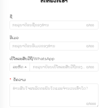
ຕິດຕໍ່ພວກເຮົາ
ຊື່
0/100
ອີເມວ
0/100
ເບີໂທລະສັບມືຖື/WhatsApp
ລະຫັດ
0/100
ຂໍ້ຄວາມ
0/1000