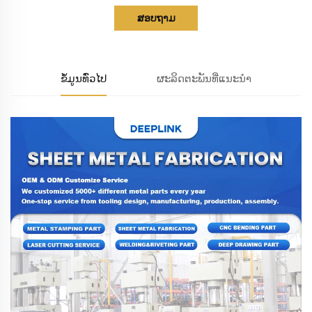
ສອບຖາມ
ຂໍ້ມູນທົ່ວໄປ
ຜະລິດຕະພັນທີ່ແນະນຳ