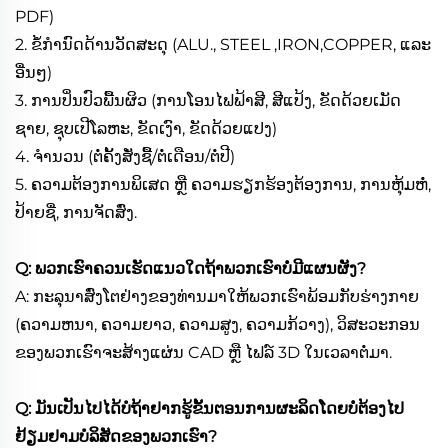
PDF)
2. ຂໍ້ກຳນົດດ້ານວັດສະດຸ (ALU., STEEL ,IRON,COPPER, ແລະ
ອື່ນໆ)
3. ການປິ່ນປົວພື້ນຜິວ (ການໂອນໄຟຟ້າສີ, ສີແປ້ງ, ຂັດດ້ວຍເມັດ
ຊາຍ, ຊຸບເປີໂລຫະ, ຂັດເງົາ, ຂັດດ້ວຍແປງ)
4. ຈຳນວນ (ຕໍ່ຄັ້ງສັ່ງຊື້/ຕໍ່ເດືອນ/ຕໍ່ປີ)
5. ຄວາມຕ້ອງການພິເສດ ຫຼື ຄວາມຮຽກຮ້ອງຕ້ອງການ, ການຫຸ້ມຫໍ່,
ປ້າຍຊື່, ການຈັດສົ່ງ.
Q: ພວກເຮົາຄວນເຮັດແນວໃດຖ້າພວກເຮົາບໍ່ມີແຜນຜັງ?
A: ກະລຸນາສົ່ງໂຕຢ່າງຂອງທ່ານມາໃຫ້ພວກເຮົາພ້ອມກັບຮ່າງກາຍ
(ຄວາມຫນາ, ຄວາມຍາວ, ຄວາມສູງ, ຄວາມກ້ວາງ), ວິສະວະກອນ
ຂອງພວກເຮົາຈະສ້າງແຜ່ນ CAD ຫຼື ໄຟລ໌ 3D ໃນເວລາຕໍ່ມາ.
Q: ມັນເປັນໄປໄດ້ບໍຖ້າຢາກຮູ້ຂັ້ນຕອນການຜະລິດໂດຍບໍ່ຕ້ອງໄປ
ຢ້ຽມຢາມບໍລິສັດຂອງພວກເຮົາ?