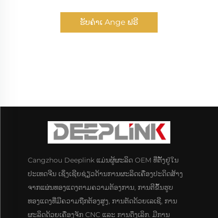
ຮັບຄຳເ Ange ຟຣີ
Cangzhou Deeplink ແມ່ນຜູ້ຜະລິດ OEM ທີ່ຕັ້ງຢູ່ໃນ
ປະເທດຈີນ ເຊິ່ງເຊີຍຊ່ຽວດ້ານການຜະລິດເຄື່ອງປະດິດສ້າງ
ຈາກແຜ່ນທອງແດງຕາມຄວາມຕ້ອງການ, ການຕີຂຶ້ນຮູບ
ທອງແດງທີ່ມີຄວາມຖືກຕ້ອງສູງ, ການຕັດດ້ວຍເລເຊີ, ການ
ຜະລິດດ້ວຍເຄື່ອງຈັກ CNC ແລະ ການດຶງເລິກ. ມີການ