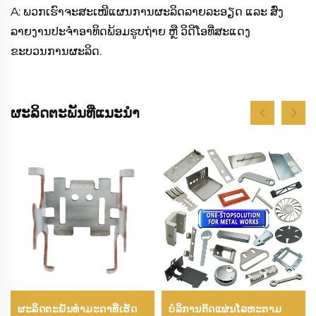
A: ພວກເຮົາຈະສະເໜີແຜນການຜະລິດລາຍລະອຽດ ແລະ ສົ່ງ
ລາຍງານປະຈຳອາທິດພ້ອມຮູບຖ່າຍ ຫຼື ວິດີໂອທີ່ສະແດງ
ຂະບວນການຜະລິດ.
ຜະລິດຕະພັນທີ່ແນະນຳ
ຜະລິດຕະພັນທໍາມະດາທີ່ເຮັດ
ບໍລິການຕັດແຜ່ນໂລຫະຕາມ