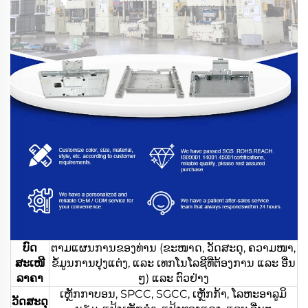
ບົດ
ຕາມແຜນການຂອງທ່ານ (ຂະໜາດ, ວັດສະດຸ, ຄວາມໜາ,
ສະເໜີ
ຂໍ້ມູນການປຸງແຕ່ງ, ແລະ ເທກໂນໂລຊີທີ່ຕ້ອງການ ແລະ ອື່ນ
ລາຄາ
ໆ) ແລະ ຕົວຢ່າງ
ເຫຼັກກາບອນ, SPCC, SGCC, ເຫຼັກກ້າ, ໂລຫະອາລູມິ
ວັດສະດຸ