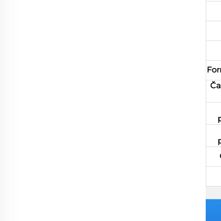
For
Ča