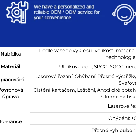
Podle vašeho výkresu (velikost, materiá
Nabídka
technologie 
Materiál
Uhlíková ocel, SPCC, SGCC, nere
Laserové řezání, Ohýbání, Přesné výstřižky,
pracování
Svařov
Povrchová
Čistění kartáčem, Leštění, Anodické potah
úprava
Silnopisný tisk
Laserové ře
Ohýbání: ±
Tolerance
Přesné vyhloubení