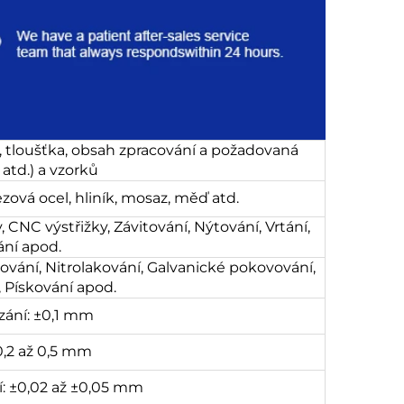
l, tloušťka, obsah zpracování a požadovaná
atd.) a vzorků
zová ocel, hliník, mosaz, měď atd.
 CNC výstřižky, Závitování, Nýtování, Vrtání,
ání apod.
ování, Nitrolakování, Galvanické pokovování,
, Pískování apod.
zání: ±0,1 mm
0,2 až 0,5 mm
: ±0,02 až ±0,05 mm