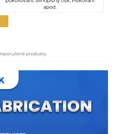
pokovování, Silnopisný tisk, Pískování
apod.
oporučené produkty