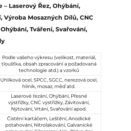
e – Laserový Řez, Ohýbání,
, Výroba Mosazných Dílů, CNC
 Ohýbání, Tváření, Svařování,
ly
Podle vašeho výkresu (velikost, materiál,
tloušťka, obsah zpracování a požadovaná
technologie atd.) a vzorků
Uhlíková ocel, SPCC, SGCC, nerezová ocel,
hliník, mosaz, měď atd.
Laserové řezání, Ohýbání, Přesné
výstřižky, CNC výstřižky, Závitování,
Nýtování, Vrtání, Svařování apod.
Čistění kartáčem, Leštění, Anodické
potahování, Nitrolakování, Galvanické