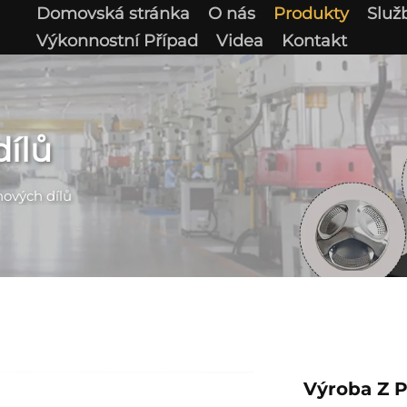
Domovská stránka
O nás
Produkty
Služ
Výkonnostní Případ
Videa
Kontakt
ílů
hových dílů
Výroba Z 