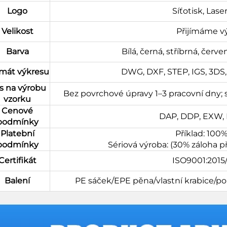
Logo
Síťotisk, Lase
Velikost
Přijímáme v
Barva
Bílá, černá, stříbrná, červ
mát výkresu
DWG, DXF, STEP, IGS, 3DS, S
s na výrobu
Bez povrchové úpravy 1–3 pracovní dny;
vzorku
Cenové
DAP, DDP, EXW, F
podmínky
Platební
Příklad: 100
podmínky
Sériová výroba: (30% záloha 
Certifikát
ISO9001:201
Balení
PE sáček/EPE pěna/vlastní krabice/p