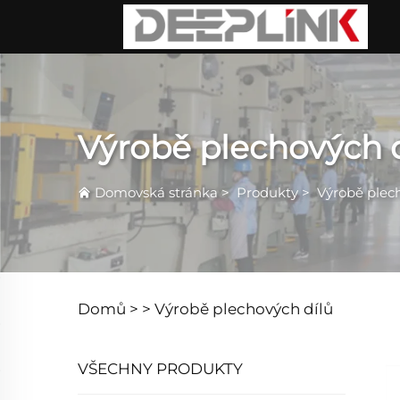
Výrobě plechových d
Domovská stránka
>
Produkty
>
Výrobě plec
Domů >
>
Výrobě plechových dílů
VŠECHNY PRODUKTY