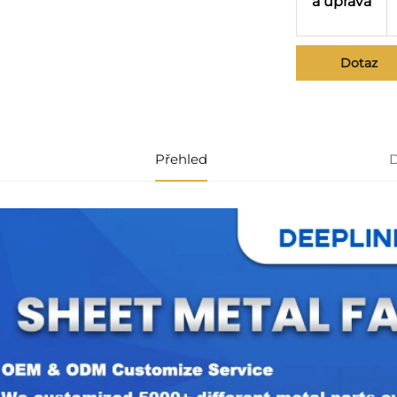
á úprava
Dotaz
Přehled
D