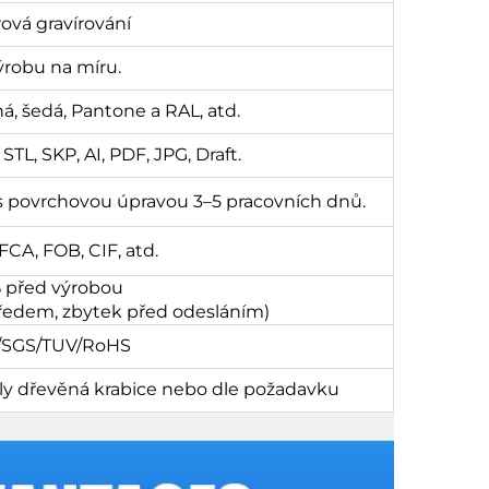
rová gravírování
ýrobu na míru.
ená, šedá, Pantone a RAL, atd.
TL, SKP, AI, PDF, JPG, Draft.
 s povrchovou úpravou 3–5 pracovních dnů.
CA, FOB, CIF, atd.
% před výrobou
předem, zbytek před odesláním)
5/SGS/TUV/RoHS
oly dřevěná krabice nebo dle požadavku