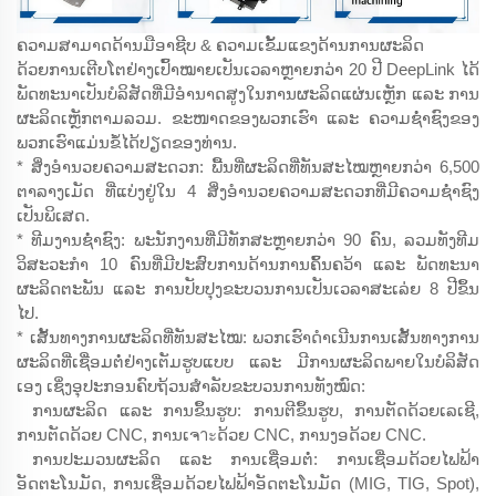
ຄວາມສາມາດດ້ານມືອາຊີບ & ຄວາມເຂັ້ມແຂງດ້ານການຜະລິດ
ດ້ວຍການເຕີບໂຕຢ່າງເປົ້າໝາຍເປັນເວລາຫຼາຍກວ່າ 20 ປີ DeepLink ໄດ້
ພັດທະນາເປັນບໍລິສັດທີ່ມີອຳນາດສູງໃນການຜະລິດແຜ່ນເຫຼັກ ແລະ ການ
ຜະລິດເຫຼັກຕາມລວມ. ຂະໜາດຂອງພວກເຮົາ ແລະ ຄວາມຊ່ຳຊົງຂອງ
ພວກເຮົາແມ່ນຂໍ້ໄດ້ປຽດຂອງທ່ານ.
* ສິ່ງອຳນວຍຄວາມສະດວກ: ພື້ນທີ່ຜະລິດທີ່ທັນສະໄໝຫຼາຍກວ່າ 6,500
ຕາລາງເມັດ ທີ່ແບ່ງຢູ່ໃນ 4 ສິ່ງອຳນວຍຄວາມສະດວກທີ່ມີຄວາມຊ່ຳຊົງ
ເປັນພິເສດ.
* ທີມງານຊ່ຳຊົງ: ພະນັກງານທີ່ມີທັກສະຫຼາຍກວ່າ 90 ຄົນ, ລວມທັງທີມ
ວິສະວະກຳ 10 ຄົນທີ່ມີປະສົບການດ້ານການຄົ້ນຄວ້າ ແລະ ພັດທະນາ
ຜະລິດຕະພັນ ແລະ ການປັບປຸງຂະບວນການເປັນເວລາສະເລ່ຍ 8 ປີຂຶ້ນ
ໄປ.
* ເສັ້ນທາງການຜະລິດທີ່ທັນສະໄໝ: ພວກເຮົາດຳເນີນການເສັ້ນທາງການ
ຜະລິດທີ່ເຊື່ອມຕໍ່ຢ່າງເຕັມຮູບແບບ ແລະ ມີການຜະລິດພາຍໃນບໍລິສັດ
ເອງ ເຊິ່ງອຸປະກອນຄົບຖ້ວນສຳລັບຂະບວນການທັງໝົດ:
ການຜະລິດ ແລະ ການຂຶ້ນຮູບ: ການຕີຂຶ້ນຮູບ, ການຕັດດ້ວຍເລເຊີ,
ການຕັດດ້ວຍ CNC, ການເຈาะດ້ວຍ CNC, ການງອດ້ວຍ CNC.
ການປະມວນຜະລິດ ແລະ ການເຊື່ອມຕໍ່: ການເຊື່ອມດ້ວຍໄຟຟ້າ
ອັດຕະໂນມັດ, ການເຊື່ອມດ້ວຍໄຟຟ້າອັດຕະໂນມັດ (MIG, TIG, Spot),