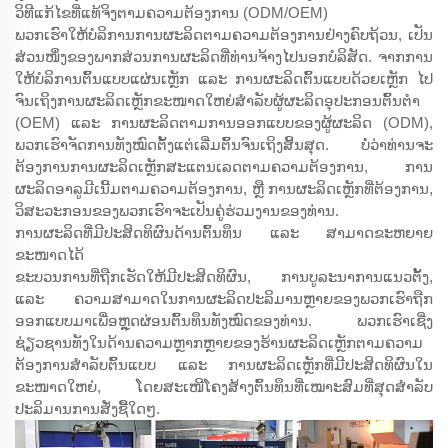
ວິທີແກ້ໄຂທີ່ແທ້ຈິງຕາມຄວາມຕ້ອງການ (ODM/OEM)
ພວກເຮົາໃຫ້ບໍລິການການຜະລິດຕາມຄວາມຕ້ອງການຢ່າງຄົບຖ້ວນ, ເປັນ
ສ່ວນໜຶ່ງຂອງພາກສ່ວນການຜະລິດທີ່ທ່ານຈ້າງໄປນອກບໍລິສັດ. ຈາກການ
ໃຫ້ບໍລິການຕົ້ນແບບແຜ່ນເຫຼັກ ແລະ ການຜະລິດຕົ້ນແບບດ້ວຍເຫຼັກ ໄປ
ຈົນເຖິງການຜະລິດເຫຼັກຂະໜາດໃຫຍ່ສຳລັບຜູ້ຜະລິດອຸປະກອນຕົ້ນຕຳ
(OEM) ແລະ ການຜະລິດຕາມການອອກແບບຂອງຜູ້ຜະລິດ (ODM),
ພວກເຮົາຈັດການທັງໝົດຕັ້ງແຕ່ເລີ່ມຕົ້ນຈົນເຖິງສິ້ນສຸດ. ບໍ່ວ່າທ່ານຈະ
ຕ້ອງການການຜະລິດເຫຼັກສະແຕນເລດຕາມຄວາມຕ້ອງການ, ການ
ຜະລິດອາລູມີເນີ້ມຕາມຄວາມຕ້ອງການ, ຫຼື ການຜະລິດເຫຼັກທີ່ຕ້ອງການ,
ວິສະວະກອນຂອງພວກເຮົາຈະເປັນຄູ່ຮ່ວມງານຂອງທ່ານ.
ການຜະລິດທີ່ມີປະສິດທິຜົນດ້ານຕົ້ນທຶນ ແລະ ສາມາດຂະຫຍາຍ
ຂະໜາດໄດ້
ຂະບວນການທີ່ຖືກເຮັດໃຫ້ມີປະສິດທິຜົນ, ການບູລະນາການແນວຕັ້ງ,
ແລະ ຄວາມສາມາດໃນການຜະລິດປະລິມານຫຼາຍຂອງພວກເຮົາຖືກ
ອອກແບບມາເພື່ອຫຼຸດຜ່ອນຕົ້ນທຶນທັງໝົດຂອງທ່ານ. ພວກເຮົາເຊີ່ງ
ຊ່ຽວຊານທັງໃນດ້ານຄວາມຫຼາກຫຼາຍຂອງຮ້ານຜະລິດເຫຼັກຕາມຄວາມ
ຕ້ອງການສຳລັບຕົ້ນແບບ ແລະ ການຜະລິດເຫຼັກທີ່ມີປະສິດທິຜົນໃນ
ຂະໜາດໃຫຍ່, ໂດຍສະເໜີໂຄງສ້າງຕົ້ນທຶນທີ່ເໝາະສົມທີ່ສຸດສຳລັບ
ປະລິມານການສັ່ງຊື້ໃດໆ.