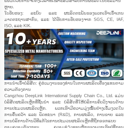
ພ້ອມດ້ວຍການຈັດຕັ້ງເວລາທີ່ເໝາະສົມສຳລັບການຜະລິດໃນປະລິມານ
ຫຼາຍ.
ໃບຮັບຮອງ: ລະບົບ ແລະ ຜະລິດຕະພັນຂອງພວກເຮົາເຂົ້າເກນ
ມາດຕະຖານສາກົນ, ແລະ ໄດ້ຮັບການຮັບຮອງຈາກ SGS, CE, IAF,
ISO, ແລະ KIK.
ການນຳເຂົ້າບໍລິສັດ: ຄູ່ຮ່ວມງານຂອງທ່ານໃນການຜະລິດເຄື່ອງແທນຕາມ
ຄວາມຕ້ອງການ
Cangzhou DeepLink International Supply Chain Co., Ltd. ແມ່ນ
ບໍລິສັດຜະລິດເຫຼັກທີ່ຊັ້ນນຳ ແລະ ບໍລິສັດທີ່ໃຫ້ບໍລິການຄົບວົງຈອນດ້ານ
ການປະມວນຜະລິດເຫຼັກ. ພວກເຮົາມີຄວາມມຸ່ງໝັ້ນຢ່າງເຂັ້ມງວດໃນ
ການຄົ້ນຄວ້າ ແລະ ພັດທະນາ (R&D), ການຜະລິດ, ການຂາຍ ແລະ
ການບໍລິການດ້ານວິທີແກ້ໄຂການປະມວນຜະລິດເຫຼັກທີ່ຖືກອອກແບບ
ຕາມຄວາມຕ້ອງການ. ຄວາມຊ່ຽວຊານຫຼັກຂອງພວກເຮົາຢູ່ທີ່ການ