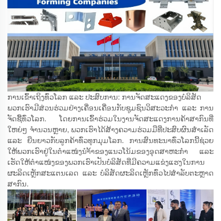
ການເຂົ້າເຖິງທົ່ວໂລກ ແລະ ປະສົບການ: ການຈັດສະແດງຂອງບໍລິສັດ
ພວກເຮົາມີສ່ວນຮ່ວມຢ່າງເຄື່ອນເຄື່ອນກັບຊຸມຊົນວິສະວະກຳ ແລະ ການ
ຈັດຊື້ທົ່ວໂລກ. ໂດຍການເຂົ້າຮ່ວມໃນງານຈັດສະແດງການຄ້າສາກົນທີ່
ໃຫຍ່ໆ ຈຳນວນຫຼາຍ, ພວກເຮົາໄດ້ສ້າງຄວາມຮ່ວມມືທີ່ປະສົບຜົນສຳເລັດ
ແລະ ຍືນຍາວກັບລູກຄ້າທົ່ວທຸກມຸມໂລກ. ການສົນທະນາທົ່ວໂລກນີ້ຊ່ວຍ
ໃຫ້ພວກເຮົາຢູ່ໃນຕຳແໜ່ງນຳ້້າຂອງແນວໂນ້ມຂອງອຸດສາຫະກຳ ແລະ
ເຮັດໃຫ້ຕຳແໜ່ງຂອງພວກເຮົາເປັນບໍລິສັດທີ່ມີຄວາມແຂ່ງແຮງໃນການ
ຜະລິດເຫຼັກສະແຕນເລດ ແລະ ບໍລິສັດຜະລິດເຫຼັກທົ່ວໄປສຳລັບຕະຫຼາດ
ສາກົນ.