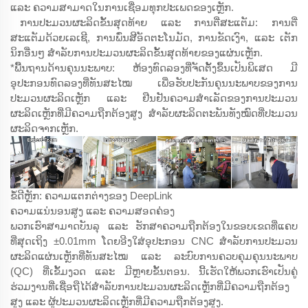
ແລະ ຄວາມສາມາດໃນການເຊື່ອມທຸກປະເພດຂອງເຫຼັກ.
ການປະມວນຜະລິດຂັ້ນສຸດທ້າຍ ແລະ ການຕີ່ສະແຕັມ: ການຕີ່
ສະແຕັມດ້ວຍເລເຊີ, ການພົ່ນສີອັດຕະໂນມັດ, ການຂັດເງົາ, ແລະ ເຕັກ
ນິກອື່ນໆ ສຳລັບການປະມວນຜະລິດຂັ້ນສຸດທ້າຍຂອງແຜ່ນເຫຼັກ.
*ພື້ນຖານດ້ານຄຸນນະພາບ: ຫ້ອງທົດລອງທີ່ຈັດຕັ້ງຂຶ້ນເປັນພິເສດ ມີ
ອຸປະກອນທົດລອງທີ່ທັນສະໄໝ ເພື່ອຮັບປະກັນຄຸນນະພາບຂອງການ
ປະມວນຜະລິດເຫຼັກ ແລະ ຢືນຢັນຄວາມສຳເລັດຂອງການປະມວນ
ຜະລິດເຫຼັກທີ່ມີຄວາມຖືກຕ້ອງສູງ ສຳລັບຜະລິດຕະພັນທັງໝົດທີ່ປະມວນ
ຜະລິດຈາກເຫຼັກ.
ຂໍ້ດີຫຼັກ: ຄວາມແຕກຕ່າງຂອງ DeepLink
ຄວາມແນ່ນອນສູງ ແລະ ຄວາມສອດຄ່ອງ
ພວກເຮົາສາມາດບັນລຸ ແລະ ຮັກສາຄວາມຖືກຕ້ອງໃນຂອບເຂດທີ່ແຄບ
ທີ່ສຸດເຖິງ ±0.01mm ໂດຍອີງໃສ່ອຸປະກອນ CNC ສຳລັບການປະມວນ
ຜະລິດແຜ່ນເຫຼັກທີ່ທັນສະໄໝ ແລະ ລະບົບການຄວບຄຸມຄຸນນະພາບ
(QC) ທີ່ເຂັ້ມງວດ ແລະ ມີຫຼາຍຂັ້ນຕອນ. ນີ້ເຮັດໃຫ້ພວກເຮົາເປັນຄູ່
ຮ່ວມງານທີ່ເຊື່ອຖືໄດ້ສຳລັບການປະມວນຜະລິດເຫຼັກທີ່ມີຄວາມຖືກຕ້ອງ
ສູງ ແລະ ຜູ້ປະມວນຜະລິດເຫຼັກທີ່ມີຄວາມຖືກຕ້ອງສູງ.