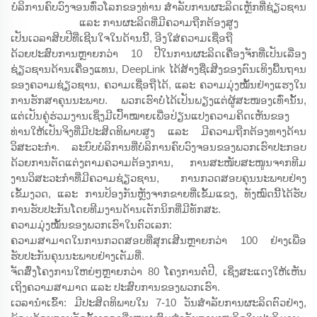
ບໍລິການຄົບວົງຈອນທົ່ວໂລກຂອງທ່ານ ສຳລັບການຜະລິດເຫຼັກທີ່ຊ່ຽວຊານ
ແລະ ການຜະລິດທີ່ມີຄວາມຖືກຕ້ອງສູງ
ເປັນເວລາສິບປີທີ່ເຊີນໃຈໃນດ້ານນີ້, ອີງໃສ່ຄວາມເຊື່ອຖື
ດ້ວຍປະສົບການຫຼາຍກວ່າ 10 ປີໃນການຜະລິດເຄື່ອງຈັກທີ່ເປັນເລື່ອງ
ຊ່ຽວຊານດ້ານເຄື່ອງແທນ, DeepLink ໄດ້ສ້າງຊື່ເສີງຂອງຕົນເທິງພື້ນຖານ
ຂອງຄວາມຊ່ຽວຊານ, ຄວາມເຊື່ອຖືໄດ້, ແລະ ຄວາມມຸ່ງໝັ້ນຢ່າງແຮງໃນ
ການຮັກສາຄຸນນະພາບ. ພວກເຮົາບໍ່ໄດ້ເປັນພຽງແຕ່ຜູ້ສະໜອງເທົ່ານັ້ນ,
ແຕ່ເປັນຄູ່ຮ່ວມງານເຊິ່ງມີເປົ້າໝາຍເພື່ອປ່ຽນແປງຄວາມຄິດເຫັນຂອງ
ທ່ານໃຫ້ເປັນຈິງທີ່ມີປະສິດທິພາບສູງ ແລະ ມີຄວາມຖືກຕ້ອງທາງດ້ານ
ວິສະວະກຳ. ລະບົບບໍລິການທີ່ບໍລິການຄົບວົງຈອນຂອງພວກເຮົາປະກອບ
ດ້ວຍການຕັດແຕ່ງຕາມຄວາມຕ້ອງການ, ການສະໜັບສະໜູນຈາກທີມ
ງານວິສະວະກຳທີ່ມີຄວາມຊ່ຽວຊານ, ການກວດສອບຄຸນນະພາບຢ່າງ
ເຂັ້ມງວດ, ແລະ ການປ້ອງກັນຫຼັງຈາກຂາຍທີ່ເຂັ້ມແຂງ, ທັງໝົດນີ້ໄດ້ຮັບ
ການຮັບປະກັນໂດຍທີມງານດ້ານເຕັກນິກທີ່ມີທັກສະ.
ຄວາມມຸ່ງໝັ້ນຂອງພວກເຮົາໃນຕົວເລກ:
ຄວາມສາມາດໃນການກວດສອບທີ່ສຸກເສີນຫຼາຍກວ່າ 100 ຢ່າງເພື່ອ
ຮັບປະກັນຄຸນນະພາບຢ່າງເຕັມທີ່.
ຈັດສົ່ງໂຄງການໃຫຍ່ໆຫຼາຍກວ່າ 80 ໂຄງການຕໍ່ປີ, ເຊິ່ງສະແດງໃຫ້ເຫັນ
ເຖິງຄວາມສາມາດ ແລະ ປະສົບການຂອງພວກເຮົາ.
ເວລານຳເຂົ້າ: ມີປະສິດທິພາບໃນ 7-10 ວັນສຳລັບການຜະລິດຕົວຢ່າງ,