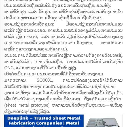
ປະມວນຜະລິດເຫຼັກແຜ່ນຂັ້ນສູງ ແລະ ການຂຶ້ນຮູບເຫຼັກ, ລວມທັງ:
ການຕີຂຶ້ນຮູບ ແລະ ຂຶ້ນຮູບ: ການຕີຂຶ້ນຮູບເຫຼັກຕາມຄວາມຕ້ອງການໃນ
ປະລິມານຫຼາຍ ແລະ ການຂຶ້ນຮູບເຫຼັກທີ່ມີຄວາມຖືກຕ້ອງສູງ.
ຄວາມຊ່ຽວຊານດ້ານວັດສະດຸ: ມີຄວາມຊ່ຽວຊານໃນການປະມວນ
ຜະລິດເຫຼັກສະແຕນເລດ, ການປະມວນຜະລິດອາລູມີເນີ້ມ, ການປະມວນ
ຜະລິດເຫຼັກກາບອນ, ແລະ ການເຮັດວຽກກັບແຖບສຳລັບແລະທອງແດງ
(ການປະມວນຜະລິດແຖບສຳລັບຕາມຄວາມຕ້ອງການ, ການປະມວນ
ຜະລິດທອງແດງຕາມຄວາມຕ້ອງການ).
ຂະບວນການທີ່ທັນສະໄໝ: ການຕັດເຫຼັກຕາມຄວາມຕ້ອງການດ້ວຍເລເຊີ,
ການຂຶ້ນຮູບເລິກ, ການເຊື່ອມເຫຼັກ, ການປະມວນຜະລິດດ້ວຍເຄື່ອງຈັກ
CNC, ແລະ ການງອດທີ່ມີຄວາມຖືກຕ້ອງສູງ.
ເຮົາດຳເນີນການຕາມຂະບວນການທີ່ໄດ້ຮັບການຮັບຮອງຕາມ
ມາດຕະຖານ ISO9001, ການຜະລິດຂອງພວກເຮົາໄດ້ຮັບການ
ສະໜັບສະໜູນຈາກຈຸດກວດສອບຄຸນນະພາບທີ່ມີຄວາມຊຳນິຊຳນານ
ຫຼາຍກວ່າຫ້າຈຸດ ແລະ ດ້ວຍປັດໃຈດ້ານການບໍລິການທີ່ມຸ່ງເນັ້ນໃສ່ລູກຄ້າ,
ເພື່ອໃຫ້ແນ່ໃຈວ່າທຸກໆຜະລິດຕະພັນທີ່ສົ່ງອອກ—ຕັ້ງແຕ່ຕົ້ນແບບເຫຼັກໃບ
(sheet metal prototype) ຫາການຜະລິດຢ່າງເຕັມຮູບແບບ—ຈະບັນລຸ
ເຖິງມາດຕະຖານທີ່ສູງທີ່ສຸດ.