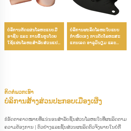
ບໍລິການຕັດແຜ່ນໂລຫະແບບມື
ບໍລິການຜະລິດໂລຫະໃບແບບ
ອາຊີບ ແລະ ການຂຶ້ນຮູບໂດຍ
ກຳໜົດເອງ ການດັດໂລຫະສະ
ໃຊ້ແຜ່ນໂລຫະສໍາລັບສ່ວນແປດັ້
ແຕນເລດ ອາລູມິນຽມ ແລະ
ງສະເພາະຕາມຄວາມຕ້ອງການ
ການຕັດດ້ວຍເລເຊີ
ຕິດຕໍ່ພວກເຮົາ
ບໍລິການສ້າງສ່ວນປະກອບເມືອງເຜິ່ງ
ຂໍອັດຕາຄາດໝາຍທີ່ແນ່ນອນສຳລັບຊິ້ນສ່ວນໂລຫະໃບທີ່ຜະລິດຕາມ
ຄວາມຕ້ອງການ | ຕົວຢ່າງແລະຊິ້ນສ່ວນຜະລິດຕົວຈິງພາຍໃນບໍ່ກີ່