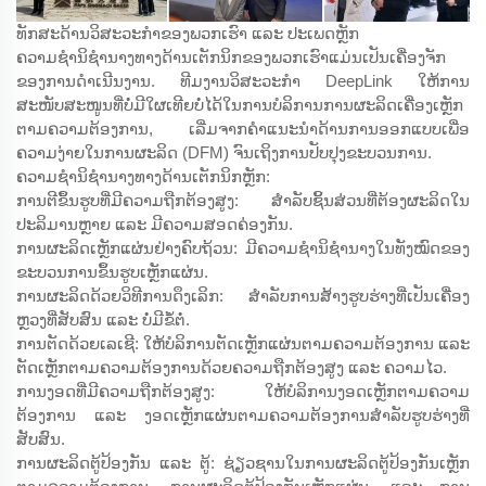
ທັກສະດ້ານວິສະວະກຳຂອງພວກເຮົາ ແລະ ປະເພດຫຼັກ
ຄວາມຊຳນິຊຳນາງທາງດ້ານເຕັກນິກຂອງພວກເຮົາແມ່ນເປັນເຄື່ອງຈັກ
ຂອງການດຳເນີນງານ. ທີມງານວິສະວະກຳ DeepLink ໃຫ້ການ
ສະໜັບສະໜູນທີ່ບໍ່ມີໃຜເທີຍບໍ່ໄດ້ໃນການບໍລິການການຜະລິດເຄື່ອງເຫຼັກ
ຕາມຄວາມຕ້ອງການ, ເລີ່ມຈາກຄຳແນະນຳດ້ານການອອກແບບເພື່ອ
ຄວາມງ່າຍໃນການຜະລິດ (DFM) ຈົນເຖິງການປັບປຸງຂະບວນການ.
ຄວາມຊຳນິຊຳນາງທາງດ້ານເຕັກນິກຫຼັກ:
ການຕີຂຶ້ນຮູບທີ່ມີຄວາມຖືກຕ້ອງສູງ: ສຳລັບຊິ້ນສ່ວນທີ່ຕ້ອງຜະລິດໃນ
ປະລິມານຫຼາຍ ແລະ ມີຄວາມສອດຄ່ອງກັນ.
ການຜະລິດເຫຼັກແຜ່ນຢ່າງຄົບຖ້ວນ: ມີຄວາມຊຳນິຊຳນາງໃນທັງໝົດຂອງ
ຂະບວນການຂຶ້ນຮູບເຫຼັກແຜ່ນ.
ການຜະລິດດ້ວຍວິທີການດຶງເລິກ: ສຳລັບການສ້າງຮູບຮ່າງທີ່ເປັນເຄື່ອງ
ຫຼວງທີ່ສັບສົນ ແລະ ບໍ່ມີຂໍ້ຕໍ່.
ການຕັດດ້ວຍເລເຊີ: ໃຫ້ບໍລິການຕັດເຫຼັກແຜ່ນຕາມຄວາມຕ້ອງການ ແລະ
ຕັດເຫຼັກຕາມຄວາມຕ້ອງການດ້ວຍຄວາມຖືກຕ້ອງສູງ ແລະ ຄວາມໄວ.
ການງອດທີ່ມີຄວາມຖືກຕ້ອງສູງ: ໃຫ້ບໍລິການງອດເຫຼັກຕາມຄວາມ
ຕ້ອງການ ແລະ ງອດເຫຼັກແຜ່ນຕາມຄວາມຕ້ອງການສຳລັບຮູບຮ່າງທີ່
ສັບສົນ.
ການຜະລິດຕູ້ປ້ອງກັນ ແລະ ຕູ້: ຊ່ຽວຊານໃນການຜະລິດຕູ້ປ້ອງກັນເຫຼັກ