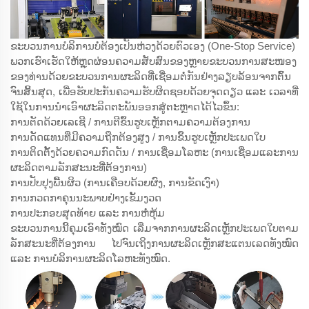
ຂະບວນການບໍລິການບໍ່ຕ້ອງເປັນຫ່ວງດ້ວຍຕົວເອງ (One-Stop Service)
ພວກເຮົາເຮັດໃຫ້ຫຼຸດຜ່ອນຄວາມສັບສົນຂອງຫຼາຍຂະບວນການສະໜອງ
ຂອງທ່ານດ້ວຍຂະບວນການຜະລິດທີ່ເຊື່ອມຕໍ່ກັນຢ່າງລຽບລ້ອນຈາກຕົ້ນ
ຈົນສິ້ນສຸດ, ເພື່ອຮັບປະກັນຄວາມຮັບຜິດຊອບດ້ວຍຈຸດດຽວ ແລະ ເວລາທີ່
ໃຊ້ໃນການນຳເອົາຜະລິດຕະພັນອອກສູ່ຕະຫຼາດໄດ້ໄວຂຶ້ນ:
ການຕັດດ້ວຍເລເຊີ / ການຕີຂຶ້ນຮູບເຫຼັກຕາມຄວາມຕ້ອງການ
ການດັດແທນທີ່ມີຄວາມຖືກຕ້ອງສູງ / ການຂຶ້ນຮູບເຫຼັກປະເພດໃບ
ການຕິດຕັ້ງດ້ວຍຄວາມກົດດັນ / ການເຊື່ອມໂລຫະ (ການເຊື່ອມແລະການ
ຜະລິດຕາມລັກສະນະທີ່ຕ້ອງການ)
ການປັບປຸງພື້ນຜິວ (ການເຄືອບດ້ວຍຜົງ, ການຂັດເງົາ)
ການກວດກາຄຸນນະພາບຢ່າງເຂັ້ມງວດ
ການປະກອບສຸດທ້າຍ ແລະ ການຫໍ່ຫຸ້ມ
ຂະບວນການນີ້ຄຸມເອົາທັງໝົດ ເລີ່ມຈາກການຜະລິດເຫຼັກປະເພດໃບຕາມ
ລັກສະນະທີ່ຕ້ອງການ ໄປຈົນເຖິງການຜະລິດເຫຼັກສະແຕນເລດທັງໝົດ
ແລະ ການບໍລິການຜະລິດໂລຫະທັງໝົດ.