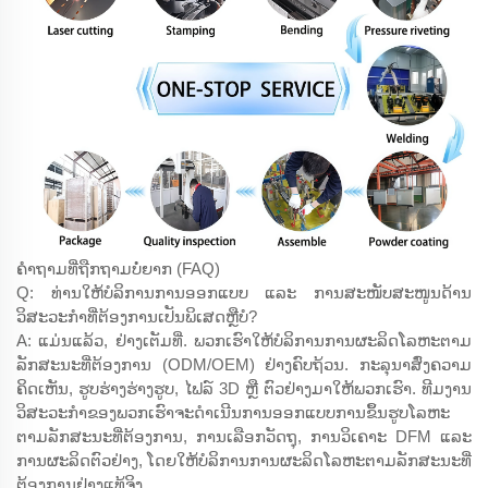
ຄຳຖາມທີ່ຖືກຖາມບໍ່ຍາກ (FAQ)
Q: ທ່ານໃຫ້ບໍລິການການອອກແບບ ແລະ ການສະໜັບສະໜູນດ້ານ
ວິສະວະກຳທີ່ຕ້ອງການເປັນພິເສດຫຼືບໍ?
A: ແມ່ນແລ້ວ, ຢ່າງເຕັມທີ່. ພວກເຮົາໃຫ້ບໍລິການການຜະລິດໂລຫະຕາມ
ລັກສະນະທີ່ຕ້ອງການ (ODM/OEM) ຢ່າງຄົບຖ້ວນ. ກະລຸນາສົ່ງຄວາມ
ຄິດເຫັນ, ຮູບຮ່າງຮ່າງຮູບ, ໄຟລ໌ 3D ຫຼື ຕົວຢ່າງມາໃຫ້ພວກເຮົາ. ທີມງານ
ວິສະວະກຳຂອງພວກເຮົາຈະດຳເນີນການອອກແບບການຂຶ້ນຮູບໂລຫະ
ຕາມລັກສະນະທີ່ຕ້ອງການ, ການເລືອກວັດຖຸ, ການວິເຄາະ DFM ແລະ
ການຜະລິດຕົວຢ່າງ, ໂດຍໃຫ້ບໍລິການການຜະລິດໂລຫະຕາມລັກສະນະທີ່
ຕ້ອງການຢ່າງແທ້ຈິງ.