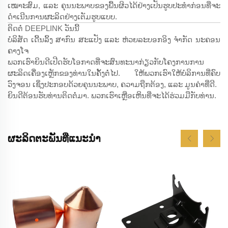
ເໝາະສົມ, ແລະ ຄຸນນະພາບຂອງພື້ນຜິວໄດ້ຢ່າງເປັນຮູບປະທຳກ່ອນທີ່ຈະ
ດຳເນີນການຜະລິດຢ່າງເຕັມຮູບແບບ.
ຕິດຕໍ່ DEEPLINK ວັນນີ້
ບໍລິສັດ ເດີ້ນລິ້ງ ສາກົນ ສະແປັງ ແລະ ຫ່ວຍລະບອກອິງ ຈຳກັດ ນະຄອນ
ຄາງໂຈ
ພວກເຮົາຍິນດີເປີດຮັບໂອກາດທີ່ຈະສົນທະນາກ່ຽວກັບໂຄງການການ
ຜະລິດເຄື່ອງເຫຼັກຂອງທ່ານໃນຄັ້ງຕໍ່ໄປ. ໃຫ້ພວກເຮົາໃຫ້ບໍລິການທີ່ຄົບ
ວົງຈອນ ເຊິ່ງປະກອບດ້ວຍຄຸນນະພາບ, ຄວາມຖືກຕ້ອງ, ແລະ ມູນຄ່າທີ່ດີ.
ຍິນດີຕ້ອນຮັບທ່ານຕິດຕໍ່ມາ. ພວກເຮົາເຫຼືອເຫິນທີ່ຈະໄດ້ຮ່ວມມືກັບທ່ານ.
ຜະລິດຕະພັນທີ່ແນະນຳ