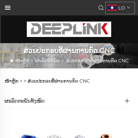
LO
ສ່ວນປະກອບທີ່ຜ່ານການກົດ CNC
ໜ້າຫຼັກ
>
ຜະລິດຕະພັນ
>
ສ່ວນປະກອບທີ່ຜ່ານການກົດ CNC
ໜ້າຫຼັກ >
>
ສ່ວນປະກອບທີ່ຜ່ານການກົດ CNC
ຜະລິດຕະພັນທັງໝົດ