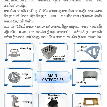
ຕາມຄວາມຕ້ອງການ, ການຜະລິດຕູ້ປ້ອງກັນເຫຼັກແຜ່ນ, ແລະ ການ
ຜະລິດກ່ອງເຫຼັກ.
ການກັດເຈາະດ້ວຍເຄື່ອງ CNC: ສະໜອງການກັດເຈາະເຫຼັກຕາມຄວາມ
ຕ້ອງການທີ່ມີຄວາມຖືກຕ້ອງສູງ ແລະ ການກັດເຈາະເຫຼັກແຜ່ນສຳລັບ
ລາຍລະອຽດທີ່ສຳຄັນ.
ພວກເຮົາໃຫ້ບໍລິການຕາມຄວາມຕ້ອງການທີ່ຫຼາກຫຼາຍ, ຈາກການຜະລິດ
ເຫຼັກໜັກ ແລະ ການຜະລິດເຫຼັກອຸດສາຫະກຳ ໄປຈົນເຖິງການຜະລິດ
ແຜ່ນເຫຼັກຄວາມແທ້ຈິງສູງ ແລະ ຕົ້ນແບບການຜະລິດເຫຼັກຂະໜາດນ້ອຍ.