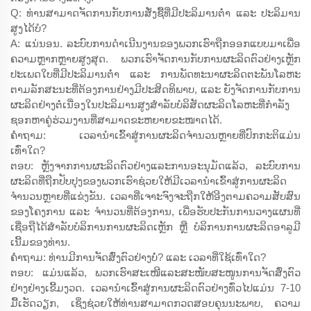
Q: ທ່ານສາມາດຈັດການກັບການສັ່ງຊື້ທີ່ມີປະລິມານຕ່ຳ ແລະ ປະລິມານ
ສູງໄດ້ບໍ?
A: ແນ່ນອນ. ລະບົບການດຳເນີນງານຂອງພວກເຮົາຖືກອອກແບບມາເພື່ອ
ຄວາມຫຼາກຫຼາຍສູງສຸດ. ພວກເຮົາຈັດການກັບການຜະລິດຕົວຢ່າງເຫຼັກ
ປະເພດໃບທີ່ມີປະລິມານຕ່ຳ ແລະ ການພັດທະນາຜະລິດຕະພັນໂລຫະ
ຕາມລັກສະນະທີ່ຕ້ອງການຢ່າງມີປະສິດທິພາບ, ແລະ ຍັງຈັດການກັບການ
ຜະລິດຢ່າງຕໍ່ເນື່ອງໃນປະລິມານສູງສຳລັບບໍລິສັດຜະລິດໂລຫະທີ່ກຳລັງ
ຊອກຫາຄູ່ຮ່ວມງານທີ່ສາມາດຂະຫຍາຍຂະໜາດໄດ້.
ຄຳຖາມ: ເວລານຳເຂົ້າສູ່ການຜະລິດຈຳນວນຫຼາຍທີ່ປົກກະຕິແມ່ນ
ເທົ່າໃດ?
ຕອບ: ຫຼັງຈາກການຜະລິດຕົວຢ່າງແລະການອະນຸມັດແລ້ວ, ລະບົບການ
ຜະລິດທີ່ຖືກປັບປຸງຂອງພວກເຮົາຊ່ວຍໃຫ້ມີເວລານຳເຂົ້າສູ່ການຜະລິດ
ຈຳນວນຫຼາຍທີ່ແຂ່ງຂັນ. ເວລາທີ່ເຈາະຈົງຈະຖືກໃຫ້ອີງຕາມຄວາມສັບສົນ
ຂອງໂຄງການ ແລະ ຈຳນວນທີ່ຕ້ອງການ, ເພື່ອຮັບປະກັນການວາງແຜນທີ່
ເຊື່ອຖືໄດ້ສຳລັບບໍລິການການຜະລິດເຫຼັກ ຫຼື ບໍລິການການຜະລິດອາລູມີ
ເນີ້ມຂອງທ່ານ.
ຄຳຖາມ: ທ່ານມີການຈັດສົ່ງຕົວຢ່າງບໍ່? ແລະ ເວລາທີ່ໃຊ້ເທົ່າໃດ?
ຕອບ: ແມ່ນແລ້ວ, ພວກເຮົາສະເໜີແລະສະໜັບສະໜູນການຈັດສົ່ງຕົວ
ຢ່າງຢ່າງເຂີ້ມງວດ. ເວລານຳເຂົ້າສູ່ການຜະລິດຕົວຢ່າງທົ່ວໄປແມ່ນ 7-10
ມື້ເຮັດວຽກ, ເຊິ່ງຊ່ວຍໃຫ້ທ່ານສາມາດກວດສອບຄຸນນະພາບ, ຄວາມ