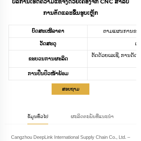
ບໍລິການເຮັດຄວາມແທ້ຈິງດ້ວຍເຄື່ອງຈັກ CNC ສຳລັບ
ການຕັດແລະຂຶ້ນຮູບເຫຼັກ
ບົດສະເໜີລາຄາ
ຕາມແຜນການຂອງທ່າ
ວັດສະດຸ
ເຫ
ຕັດດ້ວຍເລເຊີ, ການດັດ
ຂະບວນການຜະລິດ
ການປິ່ນປົວໜ້າພ້ອມ
ກາ
ສອບຖາມ
ຂໍ້ມູນທົ່ວໄປ
ຜະລິດຕະພັນທີ່ແນະນຳ
Cangzhou DeepLink International Supply Chain Co., Ltd. –