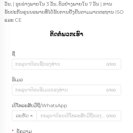
ວັນ; | ຮູບຮ່າງພາຍໃນ 3 ວັນ, ຕົວຢ່າງພາຍໃນ 7 ວັນ | ການ
ຮັບປະກັນຄຸນນະພາບທີ່ໄດ້ຮັບການຢັ້ງຢືນຕາມມາດຕະຖານ ISO
ແລະ CE
ຕິດຕໍ່ພວກເຮົາ
ຊື່
0/100
ອີເມວ
0/100
ເບີໂທລະສັບມືຖື/WhatsApp
ລະຫັດ
0/100
ຂໍ້ຄວາມ