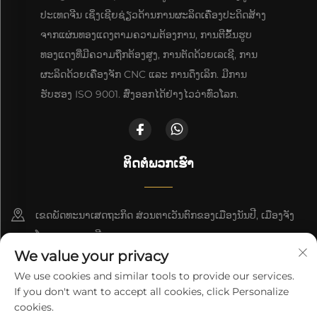
ປະເທດຈີນ ເຊິ່ງເຊີຍຊ່ຽວດ້ານການຜະລິດເຄື່ອງປະດິດສ້າງ
ຈາກແຜ່ນທອງແດງຕາມຄວາມຕ້ອງການ, ການຕີຂຶ້ນຮູບ
ທອງແດງທີ່ມີຄວາມຖືກຕ້ອງສູງ, ການຕັດດ້ວຍເລເຊີ, ການ
ຜະລິດດ້ວຍເຄື່ອງຈັກ CNC ແລະ ການດຶງເລິກ. ມີການ
ຮັບຮອງ ISO 9001. ສົ່ງອອກໄດ້ຢ່າງໄວວ່າທົ່ວໂລກ.
ຕິດຕໍ່ພວກເຮົາ
ເຂດພັດທະນາເສດຖະກິດ ສ່ວນຕາເວັນຕົກຂອງເມືອງນັນປີ, ເມືອງຈັງ
ໂຈວ, ແຂວງເຫຫີ
We value your privacy
+86-18617745678
We use cookies and similar tools to provide our services.
If you don't want to accept all cookies, click Personalize
[email protected]
cookies.