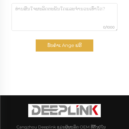
0/1000
ຮັບຄຳເ Ange ຟຣີ
Cangzhou Deeplink ແມ່ນຜູ້ຜະລິດ OEM ທີ່ຕັ້ງຢູ່ໃນ