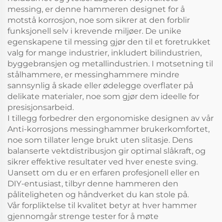
messing, er denne hammeren designet for å
motstå korrosjon, noe som sikrer at den forblir
funksjonell selv i krevende miljøer. De unike
egenskapene til messing gjør den til et foretrukket
valg for mange industrier, inkludert bilindustrien,
byggebransjen og metallindustrien. I motsetning til
stålhammere, er messinghammere mindre
sannsynlig å skade eller ødelegge overflater på
delikate materialer, noe som gjør dem ideelle for
presisjonsarbeid.
I tillegg forbedrer den ergonomiske designen av vår
Anti-korrosjons messinghammer brukerkomfortet,
noe som tillater lenge brukt uten slitasje. Dens
balanserte vektdistribusjon gir optimal slåkraft, og
sikrer effektive resultater ved hver eneste sving.
Uansett om du er en erfaren profesjonell eller en
DIY-entusiast, tilbyr denne hammeren den
påliteligheten og håndverket du kan stole på.
Vår forpliktelse til kvalitet betyr at hver hammer
gjennomgår strenge tester for å møte