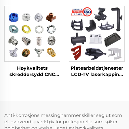
stansprodukter med
aluminiums- og
platearbeid for
rustfrie stål-deler med
dypstansede deler
5-aksle CNC tresing og
maskinbehandlingstjene
Høykvalitets
Platearbeidstjenester
skreddersydd CNC
LCD-TV laserkapping
messing komponenter
bøying dyptrekk
og tilbehør, CNC-
aluminium kobber
maskinbehandlingsdeler,
stansede deler
tresing/fræsedeler
produsent
Anti-korrosjons messinghammer skiller seg ut som
et nødvendig verktøy for profesjonelle som søker
holdbarhet og ytelse. Laget av høykvalitets