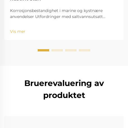
Korrosjonsbestandighet i marine og kystnære
anvendelser Utfordringer med saltvannsutsatt
standardverktøy Utfordringen med saltvann, for
eksempel, er velkjent for å bide seg inn og rive ned
Vis mer
standardinstrumenter. Den høye saltholdigheten
fører til r...
Bruerevaluering av
produktet