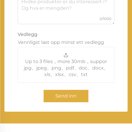
0/1000
Vedlegg
Vennligst last opp minst ett vedlegg
Up to 3 files，more 30mb，suppor
jpg、jpeg、png、pdf、doc、docx、
xls、xlsx、csv、txt
Send inn