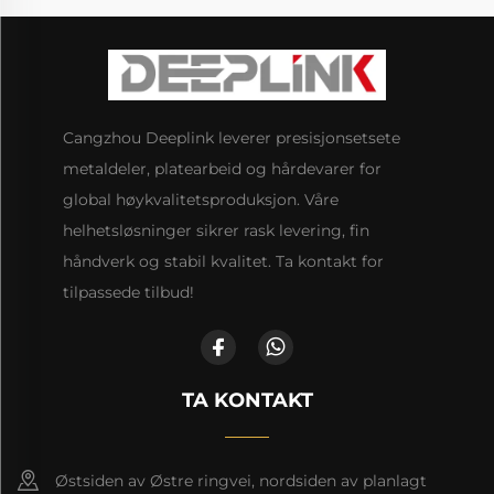
Cangzhou Deeplink leverer presisjonsetsete
metaldeler, platearbeid og hårdevarer for
global høykvalitetsproduksjon. Våre
helhetsløsninger sikrer rask levering, fin
håndverk og stabil kvalitet. Ta kontakt for
tilpassede tilbud!
TA KONTAKT
Østsiden av Østre ringvei, nordsiden av planlagt