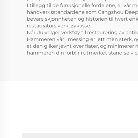
I tillegg til de funksjonelle fordelene, er vå
håndverksstandardene som Cangzhou Deeplink e
bevare skjønnheten og historien til hvert enke
restaurators verktøykasse.
Når du velger verktøy til restaurering av ant
Hammeren vår i messing er lett men sterk, o
at den gliker jevnt over flater, og minimerer 
hammeren din forblir i utmerket stand selv 