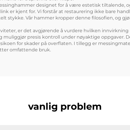
r messinghammer designet for å være estetisk tiltalende, 
r kjent for. Vi forstår at restaurering ikke bare handl
lt stykke. Vår hammer kropper denne filosofien, og gjør de
ikviteter, er det avgjørende å vurdere hvilken innvirknin
g muliggjør presis kontroll under nøyaktige oppgaver. 
risikoen for skader på overflaten. I tillegg er messingmat
etter omfattende bruk.
vanlig problem