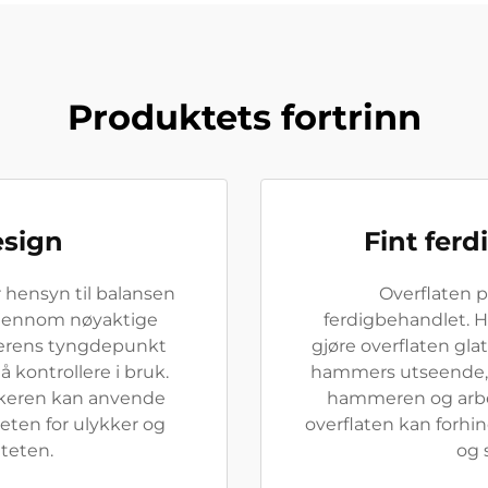
Produktets fortrinn
esign
Fint ferd
hensyn til balansen
Overflaten 
jennom nøyaktige
ferdigbehandlet. H
erens tyngdepunkt
gjøre overflaten gla
å kontrollere i bruk.
hammers utseende, 
ukeren kan anvende
hammeren og arbe
eten for ulykker og
overflaten kan forhin
iteten.
og 