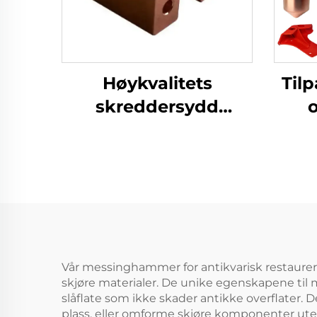
Høykvalitets
Til
skreddersydd
aluminiumsmaskindeler
sta
med tresing og
p
sveiseprosesser
dyp
Vår messinghammer for antikvarisk restaureri
skjøre materialer. De unike egenskapene til 
slåflate som ikke skader antikke overflater. 
plass, eller omforme skjøre komponenter uten 