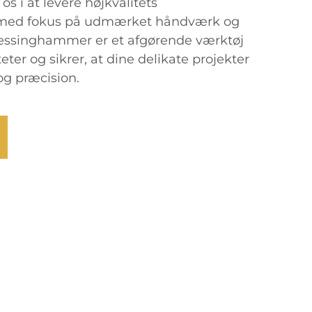
 os i at levere højkvalitets
r med fokus på udmærket håndværk og
 messinghammer er et afgørende værktøj
teter og sikrer, at dine delikate projekter
g præcision.