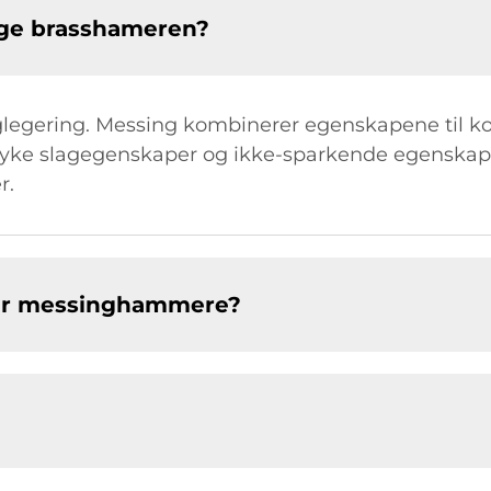
lage brasshameren?
legering. Messing kombinerer egenskapene til kob
myke slagegenskaper og ikke-sparkende egenskap, n
r.
lser messinghammere?