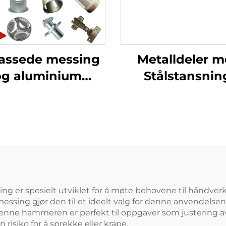
passede messing
Metalldeler 
og aluminium
Stålstansnin
nsprodukter med
Egendesigne
latearbeid for
Stansede Dele
stansede deler
Nøyaktig
Metallstansnin
Laserkappe
Metaldeler
ng er spesielt utviklet for å møte behovene til håndve
messing gjør den til et ideelt valg for denne anvendelse
Denne hammeren er perfekt til oppgaver som justering av m
risiko for å sprekke eller krape.