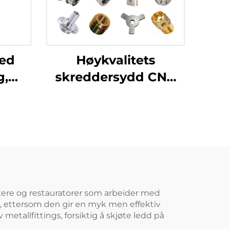
med
Høykvalitets
g,
skreddersydd CNC
de
messing
r og
komponenter og
tilbehør, CNC-
g i
maskinbehandlingsdeler,
de
tresing/fræsedeler
produsent
rkere og restauratorer som arbeider med
n, ettersom den gir en myk men effektiv
etallfittings, forsiktig å skjøte ledd på