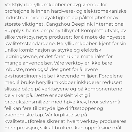
sektorer
Linjemannstange
Verktøy i berylliumkobber er avgjørende for
profesjonelle innen hardware- og elektromekaniske
industrier, hvor nøyaktighet og pålitelighet er av
største viktighet. Cangzhou Deeplink International
Supply Chain Company tilbyr et komplett utvalg av
slike verktøy, nøye produsert for å møte de høyeste
kvalitetsstandardene. Berylliumkobber, kjent for sin
unike kombinasjon av styrke og elektrisk
ledningsevne, er det foretrukne materialet for
mange anvendelser. Våre verktøy er ikke bare
robuste, men også designet for å levere
ekstraordinær ytelse i krevende miljøer. Fordelene
med å bruke berylliumkobber inkluderer redusert
slitasje både på verktøyene og på komponentene
de virker på. Dette er spesielt viktig i
produksjonsmiljøer med høye krav, hvor selv små
feil kan føre til betydelige driftsstopper og
økonomiske tap. Vår forpliktelse på
kvalitetsutførelse sikrer at hvert verktøy produseres
med presisjon, slik at brukere kan oppnå sine mål