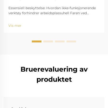
Essensiell beskyttelse: Hvordan ikke-funksjonerende
verktøy forhindrer arbeidsplassuhell Faren ved
gnister i farlige miljøer Arbeidssteder med
farefaktorer for gass-eksplosjon, som
Vis mer
oljeraffineringsgassanlegg, kjemiske anlegg og
gruver, har risikoen for...
Bruerevaluering av
produktet