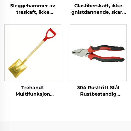
Sleggehammer av
Glasfiberskaft, ikke
treskaft, ikke
gnistdannende, skarp
gnistdannende, skarp
messingkobber
messingkobber, tysk
sleggehammer av
type, for bruk i
tysk type for bruk i
eksplosjonsfarlige
brennbare og
miljøer
eksplosive miljøer
Trehandt
304 Rustfritt Stål
Multifunksjon
Rustbestandig
Produsert i Kina
Korrosjonsbestandig
Messing firkantet
Lav-
spade til bruk i
intensitetsmagnetisme
kjemiske og
med Skjære- og
eksplosjonsbeskyttende
Holderfunksjon