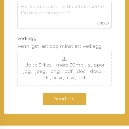
0/1000
Vedlegg
Vennligst last opp minst ett vedlegg
Up to 3 files，more 30mb，suppor
jpg、jpeg、png、pdf、doc、docx、
xls、xlsx、csv、txt
Send inn