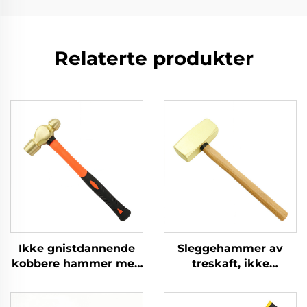
Relaterte produkter
Ikke gnistdannende
Sleggehammer av
kobbere hammer med
treskaft, ikke
glasfibre skaft,
gnistdannende, skarp
ballpene hammer til
messingkobber, tysk