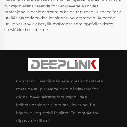
berylliumsbronse. Hvis kunder har spesielle krav til struktur,
funksjon eller utseende for verktøyene, kan vårt
profesjonelle designerteam arbeide tett med kundene for å
utvikle skreddersydde løsninger, og dermed gi kundene
unike verktøy av berylliumsbronse som oppfyller deres
spesifikke bruksbehov.
Cangzhou Deeplink leverer presisjonsetsete
metaldeler, platearbeid og hårdevarer for
global høykvalitetsproduksjon. Våre
helhetsløsninger sikrer rask levering, fin
håndverk og stabil kvalitet. Ta kontakt for
tilpassede tilbud!