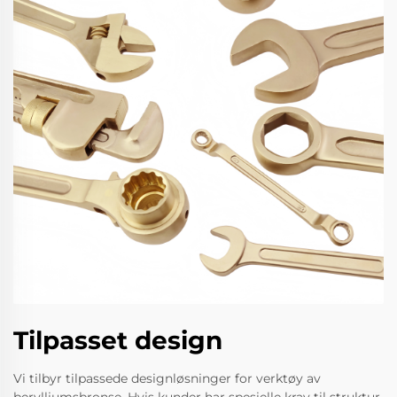
Tilpasset design
Vi tilbyr tilpassede designløsninger for verktøy av