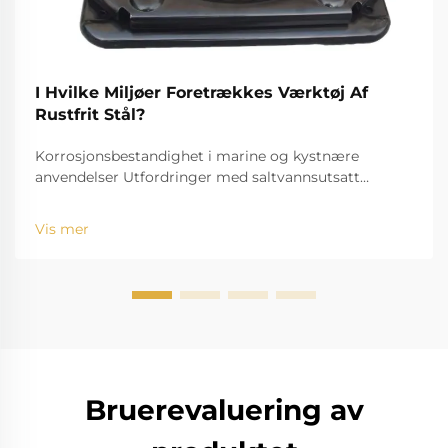
I Hvilke Miljøer Foretrækkes Værktøj Af
Rustfrit Stål?
Korrosjonsbestandighet i marine og kystnære
anvendelser Utfordringer med saltvannsutsatt
standardverktøy Utfordringen med saltvann, for
eksempel, er velkjent for å bide seg inn og rive ned
Vis mer
standardinstrumenter. Den høye saltholdigheten
fører til r...
Bruerevaluering av