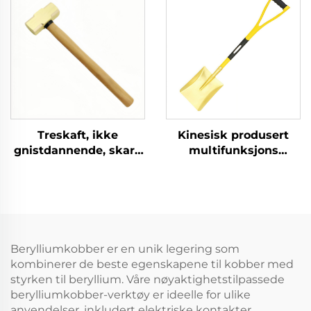
brennbare og
type, for bruk i
eksplosive steder
eksplosjonsfarlige
miljøer
Treskaft, ikke
Kinesisk produsert
gnistdannende, skarp
multifunksjons
messingkobber
kvadratisk spade med
sleggehammer for
håndtak av glasfiber
bruk i brennbare og
og messing, for bruk i
eksplosive miljøer
eksplosjonssikre
sektorer
Berylliumkobber er en unik legering som
kombinerer de beste egenskapene til kobber med
styrken til beryllium. Våre nøyaktighetstilpassede
berylliumkobber-verktøy er ideelle for ulike
anvendelser, inkludert elektriske kontakter,