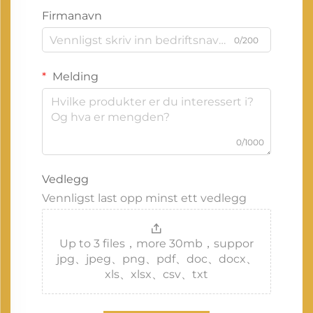
Firmanavn
0/200
Melding
0/1000
Vedlegg
Vennligst last opp minst ett vedlegg
Up to 3 files，more 30mb，suppor
jpg、jpeg、png、pdf、doc、docx、
xls、xlsx、csv、txt