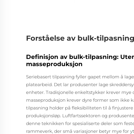
Forståelse av bulk-tilpasnin
Definisjon av bulk-tilpasning: Ut
masseproduksjon
Seriebasert tilpasning fyller gapet mellom å lag
platearbeid. Det lar produsenter lage skreddersyd
enheter. Tradisjonelle enkeltstykker krever mye
masseproduksjon krever dyre former som ikke kan
tilpasning holder på fleksibiliteten til å finjuster
produksjonsløp. Luftfartssektoren og produsenter
denne teknikken for spesialiserte deler som fes
rammeverk, der små variasjoner betyr mye for yt