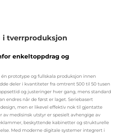
g i tverrproduksjon
enfor enkeltoppdrag og
e én prototype og fullskala produksjon innen
de deler i kvantiteter fra omtrent 500 til 50 tusen
 oppsettid og justeringer hver gang, mens standard
 endres når de først er laget. Seriebasert
e design, men er likevel effektiv nok til gjentatte
 av medisinsk utstyr er spesielt avhengige av
teklammer, beskyttende kabinetter og strukturelle
else. Med moderne digitale systemer integrert i