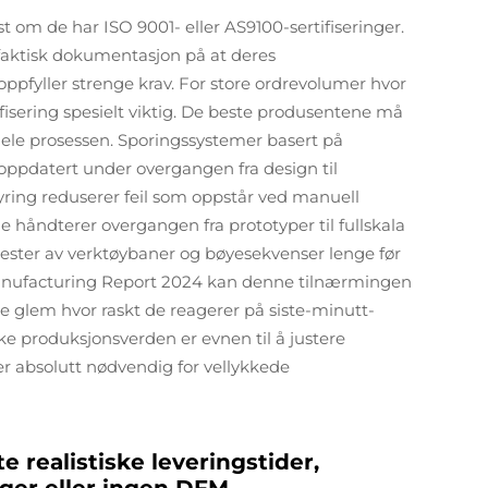
st om de har ISO 9001- eller AS9100-sertifiseringer.
faktisk dokumentasjon på at deres
oppfyller strenge krav. For store ordrevolumer hvor
fisering spesielt viktig. De beste produsentene må
hele prosessen. Sporingssystemer basert på
 oppdatert under overgangen fra design til
tyring reduserer feil som oppstår ved manuell
e håndterer overgangen fra prototyper til fullskala
tester av verktøybaner og bøyesekvenser lenge før
n Manufacturing Report 2024 kan denne tilnærmingen
e glem hvor raskt de reagerer på siste-minutt-
ske produksjonsverden er evnen til å justere
 er absolutt nødvendig for vellykkede
e realistiske leveringstider,