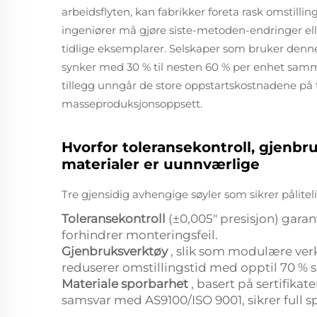
arbeidsflyten, kan fabrikker foreta rask omstillin
ingeniører må gjøre siste-metoden-endringer ell
tidlige eksemplarer. Selskaper som bruker denn
synker med 30 % til nesten 60 % per enhet sam
tillegg unngår de store oppstartskostnadene på 
masseproduksjonsoppsett.
Hvorfor toleransekontroll, gjenbr
materialer er uunnværlige
Tre gjensidig avhengige søyler som sikrer pålite
Toleransekontroll
(±0,005" presisjon) garan
forhindrer monteringsfeil.
Gjenbruksverktøy
, slik som modulære verk
reduserer omstillingstid med opptil 70 %
Materiale sporbarhet
, basert på sertifika
samsvar med AS9100/ISO 9001, sikrer full s