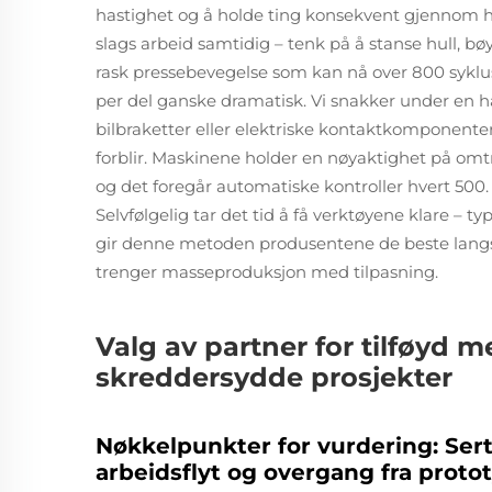
hastighet og å holde ting konsekvent gjennom hel
slags arbeid samtidig – tenk på å stanse hull, bø
rask pressebevegelse som kan nå over 800 sykluser
per del ganske dramatisk. Vi snakker under en hal
bilbraketter eller elektriske kontaktkomponente
forblir. Maskinene holder en nøyaktighet på omt
og det foregår automatiske kontroller hvert 500. 
Selvfølgelig tar det tid å få verktøyene klare – t
gir denne metoden produsentene de beste langs
trenger masseproduksjon med tilpasning.
Valg av partner for tilføyd 
skreddersydde prosjekter
Nøkkelpunkter for vurdering: Serti
arbeidsflyt og overgang fra proto