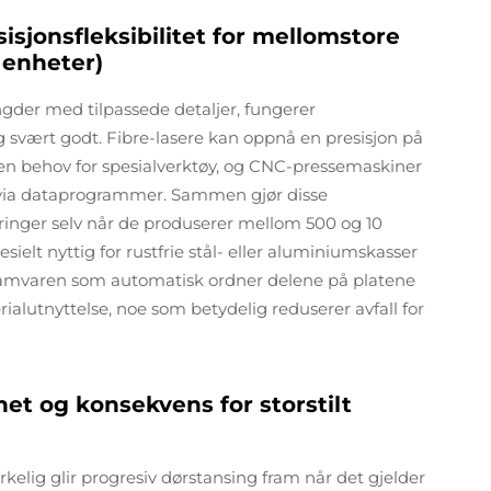
sjonsfleksibilitet for mellomstore
 enheter)
gder med tilpassede detaljer, fungerer
svært godt. Fibre-lasere kan oppnå en presisjon på
 behov for spesialverktøy, og CNC-pressemaskiner
er via dataprogrammer. Sammen gjør disse
ringer selv når de produserer mellom 500 og 10
elt nyttig for rustfrie stål- eller aluminiumskasser
ramvaren som automatisk ordner delene på platene
alutnyttelse, noe som betydelig reduserer avfall for
et og konsekvens for storstilt
kelig glir progresiv dørstansing fram når det gjelder