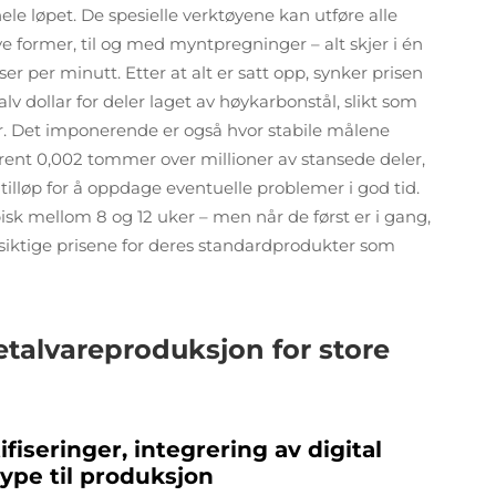
e løpet. De spesielle verktøyene kan utføre alle
ye former, til og med myntpregninger – alt skjer i én
 per minutt. Etter at alt er satt opp, synker prisen
v dollar for deler laget av høykarbonstål, slikt som
r. Det imponerende er også hvor stabile målene
rent 0,002 tommer over millioner av stansede deler,
tilløp for å oppdage eventuelle problemer i god tid.
ypisk mellom 8 og 12 uker – men når de først er i gang,
iktige prisene for deres standardprodukter som
metalvareproduksjon for store
fiseringer, integrering av digital
type til produksjon