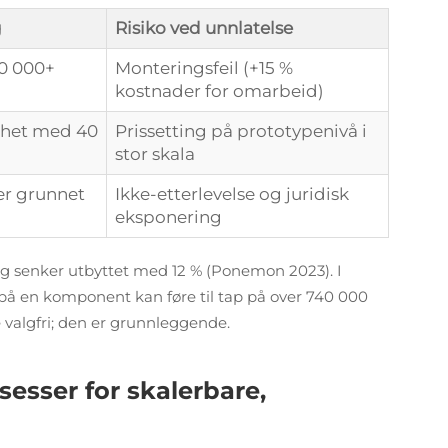
g
Risiko ved unnlatelse
10 000+
Monteringsfeil (+15 %
kostnader for omarbeid)
nhet med 40
Prissetting på prototypenivå i
stor skala
er grunnet
Ikke-etterlevelse og juridisk
eksponering
og senker utbyttet med 12 % (Ponemon 2023). I
på en komponent kan føre til tap på over 740 000
valgfri; den er grunnleggende.
esser for skalerbare,