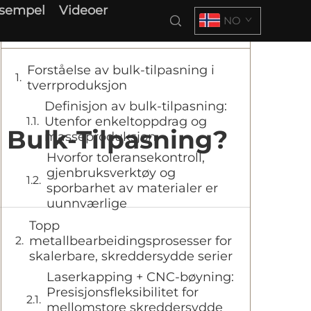
ksempel
Videoer
NO
Innholdsfortegnelse
Forståelse av bulk-tilpasning i
tverrproduksjon
Definisjon av bulk-tilpasning:
Utenfor enkeltoppdrag og
 Bulk-Tilpasning?
masseproduksjon
Hvorfor toleransekontroll,
gjenbruksverktøy og
sporbarhet av materialer er
uunnværlige
Topp
metallbearbeidingsprosesser for
skalerbare, skreddersydde serier
Laserkapping + CNC-bøyning:
Presisjonsfleksibilitet for
mellomstore skreddersydde