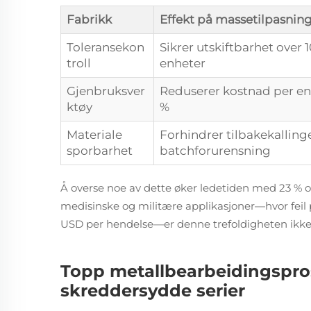
Fabrikk
Effekt på massetilpasnin
Toleransekon
Sikrer utskiftbarhet over 
troll
enheter
Gjenbruksver
Reduserer kostnad per e
ktøy
%
Materiale
Forhindrer tilbakekalling
sporbarhet
batchforurensning
Å overse noe av dette øker ledetiden med 23 % 
medisinske og militære applikasjoner—hvor feil 
USD per hendelse—er denne trefoldigheten ikke 
Topp metallbearbeidingspros
skreddersydde serier