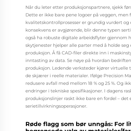
Når du leter etter produksjonspartnere, sjekk før
Dette er ikke bare pene logoer på veggen, men 
kvalitetskontrollprosesser er grundig vurdert og 
konsekvens er avgjørende, blir denne typen serti
også ha robuste digitale arbeidsflyter gjennom 
skytjenester hjelper alle parter med å holde seg
produksjon. Å få CAD-filer direkte inn i maskins
inntasting av data. Se nøye på hvordan bedriften
produksjon. Ledende verksteder kjører virtuelle 
de skjærer i reelle materialer. Ifølge Precisio
redusere avfall med mellom 18 % og 25 %. Og ikk
endringer i tekniske spesifikasjoner. I dagens ra
produksjonslinjer raskt ikke bare en fordel – det
serietillvirkningsoperasjoner.
Røde flagg som bør unngås: For lit