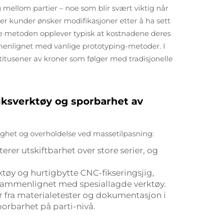
g mellom partier – noe som blir svært viktig når
er kunder ønsker modifikasjoner etter å ha sett
e metoden opplever typisk at kostnadene deres
menlignet med vanlige prototyping-metoder. I
titusener av kroner som følger med tradisjonelle
uksverktøy og sporbarhet av
lighet og overholdelse ved massetilpasning:
terer utskiftbarhet over store serier, og
tøy og hurtigbytte CNC-fikseringsjig,
 sammenlignet med spesiallagde verktøy.
ter fra materialetester og dokumentasjon i
porbarhet på parti-nivå.