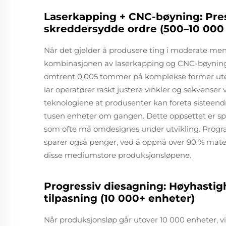
Laserkapping + CNC-bøyning: Presi
skreddersydde ordre (500–10 000
Når det gjelder å produsere ting i moderate men
kombinasjonen av laserkapping og CNC-bøyning 
omtrent 0,005 tommer på komplekse former uten
lar operatører raskt justere vinkler og sekvens
teknologiene at produsenter kan foreta sisteend
tusen enheter om gangen. Dette oppsettet er spesi
som ofte må omdesignes under utvikling. Prog
sparer også penger, ved å oppnå over 90 % materi
disse mediumstore produksjonsløpene.
Progressiv diesagning: Høyhastigh
tilpasning (10 000+ enheter)
Når produksjonsløp går utover 10 000 enheter, vir