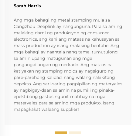
Sarah Harris
Ang mga bahagi ng metal stamping mula sa
Cangzhou Deeplink ay nangunguna. Para sa aming
malaking dami ng produksyon ng consumer
electronics, ang kanilang mataas na kahusayan sa
mass production ay isang malaking bentahe. Ang
mga bahagi ay naantala nang tama, tumutulong
sa amin upang matugunan ang mga
pangangailangan ng merkado. Ang mataas na
katiyakan ng stamping molds ay nagsiguro ng
pare-parehong kalidad, nang walang nakikitang
depekto. Ang sari-saring pagpipilian ng materyales
ay nagbigay-daan sa amin na pumili ng pinaka-
epektibong gastos ngunit matibay na mga
materyales para sa aming mga produkto. Isang
mapagkakatiwalaang supplier!