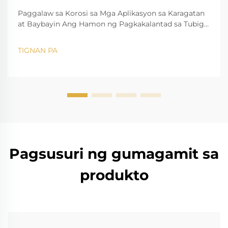
Paggalaw sa Korosi sa Mga Aplikasyon sa Karagatan
at Baybayin Ang Hamon ng Pagkakalantad sa Tubig-
Asin sa Karaniwang Mga Tool Ang hamon ng tubig-
asing, halimbawa, ay kilala nang mabuti sa pagbaba
TIGNAN PA
at pagkasira ng karaniwang mga instrumento. Ang
mataas na asin ay nagdudulot ng...
Pagsusuri ng gumagamit sa
produkto