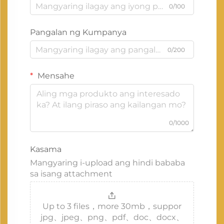
0/100
Pangalan ng Kumpanya
0/200
Mensahe
0/1000
Kasama
Mangyaring i-upload ang hindi bababa
sa isang attachment
Up to 3 files，more 30mb，suppor
jpg、jpeg、png、pdf、doc、docx、