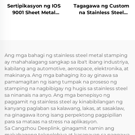
Sertipikasyon ng IOS
Tagagawa ng Custom
9001 Sheet Metal
na Stainless Steel
Fabrication Custom na
Aluminum Sheet Metal
Pagbubukol ng Bahagi
Fabrication Laser
ng Aluminum Punch
Cutting Stamping
Serbisyo
Welding Processing
Serbisyo
Ang mga bahagi ng stainless steel metal stamping
ay mahahalagang sangkap sa iba't ibang industriya,
kabilang ang automotive, aerospace, elektronika, at
makinarya. Ang mga bahaging ito ay ginawa sa
pamamagitan ng isang tumpak na proseso ng
stamping na nagbibigay ng hugis sa stainless steel
sa ninanais na anyo. Ang mga benepisyo ng
paggamit ng stainless steel ay kinabibilangan ng
kanyang paglaban sa kalawang, lakas, at sasaklaw,
na ginagawa itong isang perpektong pagpipilian
para sa mataas na stress na aplikasyon.
Sa Cangzhou Deeplink, ginagamit namin ang
makabagong teknolohiya at kasanayan sa paggawa