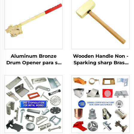
Aluminum Bronze
Wooden Handle Non -
Drum Opener para sa
Sparking sharp Brass
Iron Drums na may
Copper German Type
Flammables sa loob
Sledge Hammers
ng Petroleum Sector
Hammer para Gamitin
sa Flammable at
Explosive Places