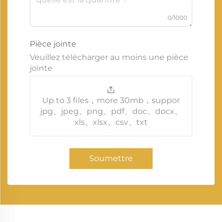
0/1000
Pièce jointe
Veuillez télécharger au moins une pièce
jointe
Up to 3 files，more 30mb，suppor
jpg、jpeg、png、pdf、doc、docx、
xls、xlsx、csv、txt
Soumettre