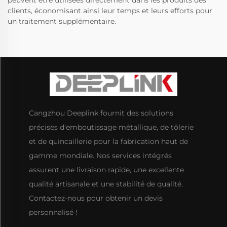
peuvent être utilisées directement dans les produits des
clients, économisant ainsi leur temps et leurs efforts pour
un traitement supplémentaire.
Cangzhou Deeplink fournit des solutions
précises d'emboutissage métallique, de tôlerie
et de quincaillerie pour la fabrication haut de
gamme mondiale. Nos services intégrés
assurent une livraison rapide, une excellente
qualité artisanale et une stabilité de qualité.
Contactez-nous pour obtenir un devis
personnalisé !