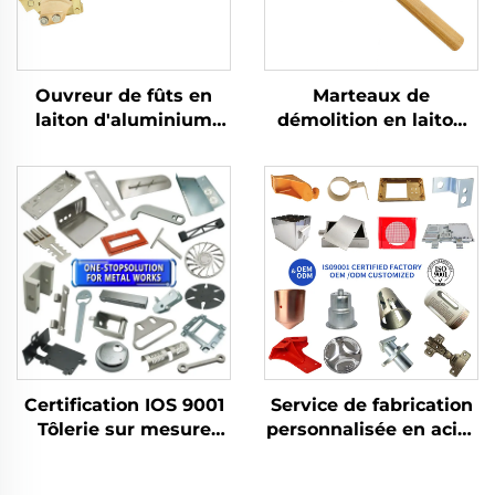
Ouvreur de fûts en
Marteaux de
laiton d'aluminium
démolition en laiton
pour fûts en fer avec
cuivre avec manche
liquides inflammables
en bois Non
dans le secteur
étincelants Adaptés à
pétrolier
l'utilisation dans des
environnements
inflammables et
explosifs
Certification IOS 9001
Service de fabrication
Tôlerie sur mesure
personnalisée en acier
Pièces pliées en
inoxydable et
aluminium Découpe à
aluminium, découpe