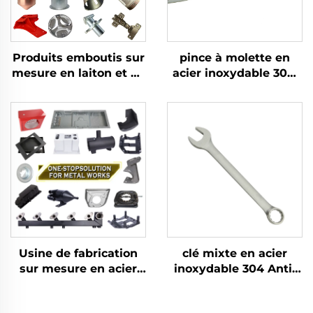
Produits emboutis sur
pince à molette en
mesure en laiton et en
acier inoxydable 304,
aluminium avec
faible intensité
fabrication en tôle
magnétique, à largeur
pour pièces embouties
d'ouverture réglable
profondes
pour serrage et
démontage
Usine de fabrication
clé mixte en acier
sur mesure en acier
inoxydable 304 Anti-
inoxydable Découpe
magnétique
laser de tôlerie
Résistance à la