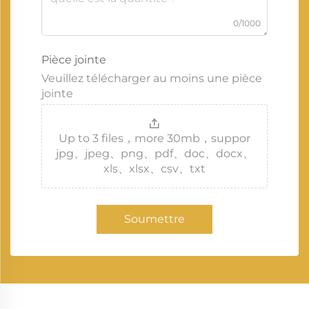
0/1000
Pièce jointe
Veuillez télécharger au moins une pièce
jointe
Up to 3 files，more 30mb，suppor
jpg、jpeg、png、pdf、doc、docx、
xls、xlsx、csv、txt
Soumettre