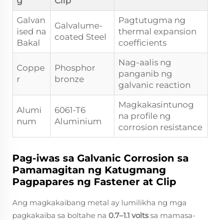
g
Clip
Galvan
Pagtutugma ng
Galvalume-
ised na
thermal expansion
coated Steel
Bakal
coefficients
Nag-aalis ng
Coppe
Phosphor
panganib ng
r
bronze
galvanic reaction
Magkakasintunog
Alumi
6061-T6
na profile ng
num
Aluminium
corrosion resistance
Pag-iwas sa Galvanic Corrosion sa
Pamamagitan ng Katugmang
Pagpapares ng Fastener at Clip
Ang magkakaibang metal ay lumilikha ng mga
pagkakaiba sa boltahe na
0.7–1.1 volts
sa mamasa-