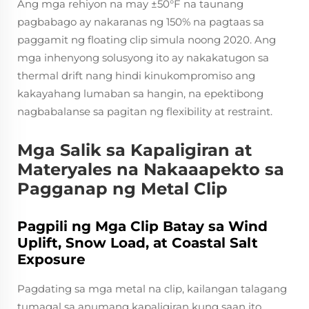
Ang mga rehiyon na may ±50°F na taunang
pagbabago ay nakaranas ng 150% na pagtaas sa
paggamit ng floating clip simula noong 2020. Ang
mga inhenyong solusyong ito ay nakakatugon sa
thermal drift nang hindi kinukompromiso ang
kakayahang lumaban sa hangin, na epektibong
nagbabalanse sa pagitan ng flexibility at restraint.
Mga Salik sa Kapaligiran at
Materyales na Nakaaapekto sa
Pagganap ng Metal Clip
Pagpili ng Mga Clip Batay sa Wind
Uplift, Snow Load, at Coastal Salt
Exposure
Pagdating sa mga metal na clip, kailangan talagang
tumagal sa anumang kapaligiran kung saan ito