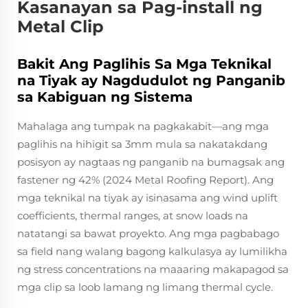
Kasanayan sa Pag-install ng
Metal Clip
Bakit Ang Paglihis Sa Mga Teknikal
na Tiyak ay Nagdudulot ng Panganib
sa Kabiguan ng Sistema
Mahalaga ang tumpak na pagkakabit—ang mga
paglihis na hihigit sa 3mm mula sa nakatakdang
posisyon ay nagtaas ng panganib na bumagsak ang
fastener ng 42% (2024 Metal Roofing Report). Ang
mga teknikal na tiyak ay isinasama ang wind uplift
coefficients, thermal ranges, at snow loads na
natatangi sa bawat proyekto. Ang mga pagbabago
sa field nang walang bagong kalkulasya ay lumilikha
ng stress concentrations na maaaring makapagod sa
mga clip sa loob lamang ng limang thermal cycle.