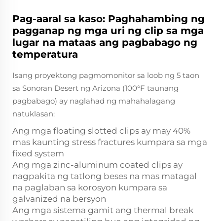
Pag-aaral sa kaso: Paghahambing ng
pagganap ng mga uri ng clip sa mga
lugar na mataas ang pagbabago ng
temperatura
Isang proyektong pagmomonitor sa loob ng 5 taon
sa Sonoran Desert ng Arizona (100°F taunang
pagbabago) ay naglahad ng mahahalagang
natuklasan:
Ang mga floating slotted clips ay may 40%
mas kaunting stress fractures kumpara sa mga
fixed system
Ang mga zinc-aluminum coated clips ay
nagpakita ng tatlong beses na mas matagal
na paglaban sa korosyon kumpara sa
galvanized na bersyon
Ang mga sistema gamit ang thermal break