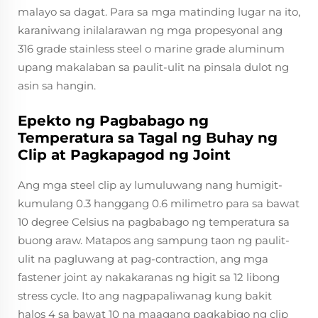
malayo sa dagat. Para sa mga matinding lugar na ito,
karaniwang inilalarawan ng mga propesyonal ang
316 grade stainless steel o marine grade aluminum
upang makalaban sa paulit-ulit na pinsala dulot ng
asin sa hangin.
Epekto ng Pagbabago ng
Temperatura sa Tagal ng Buhay ng
Clip at Pagkapagod ng Joint
Ang mga steel clip ay lumuluwang nang humigit-
kumulang 0.3 hanggang 0.6 milimetro para sa bawat
10 degree Celsius na pagbabago ng temperatura sa
buong araw. Matapos ang sampung taon ng paulit-
ulit na pagluwang at pag-contraction, ang mga
fastener joint ay nakakaranas ng higit sa 12 libong
stress cycle. Ito ang nagpapaliwanag kung bakit
halos 4 sa bawat 10 na maagang pagkabigo ng clip