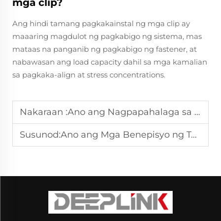
mga clip?
Ang hindi tamang pagkakainstal ng mga clip ay
maaaring magdulot ng pagkabigo ng sistema, mas
mataas na panganib ng pagkabigo ng fastener, at
nabawasan ang load capacity dahil sa mga kamalian
sa pagkaka-align at stress concentrations.
Nakaraan :
Ano ang Nagpapahalaga sa Mga Tool na Hindi Nakakapagpasilaw sa Industriya ng Petrolyo?
Susunod:
Ano ang Mga Benepisyo ng Tansong Suhlayan sa Paglilinis ng Ibabaw?