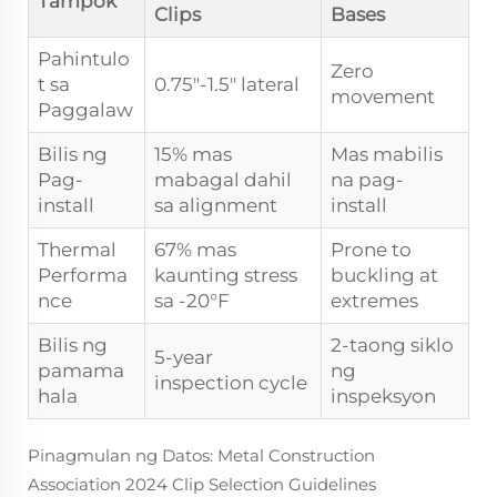
Tampok
Clips
Bases
Pahintulo
Zero
t sa
0.75"-1.5" lateral
movement
Paggalaw
Bilis ng
15% mas
Mas mabilis
Pag-
mabagal dahil
na pag-
install
sa alignment
install
Thermal
67% mas
Prone to
Performa
kaunting stress
buckling at
nce
sa -20°F
extremes
Bilis ng
2-taong siklo
5-year
pamama
ng
inspection cycle
hala
inspeksyon
Pinagmulan ng Datos: Metal Construction
Association 2024 Clip Selection Guidelines