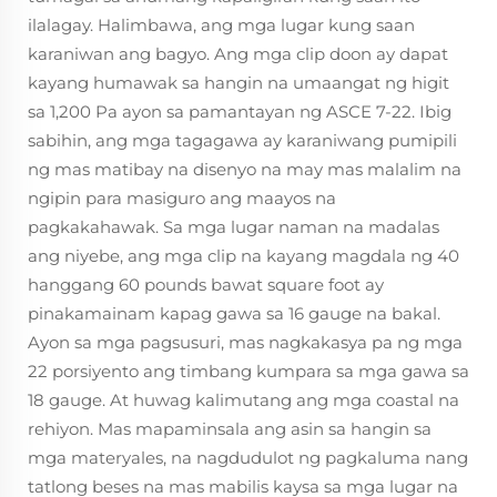
ilalagay. Halimbawa, ang mga lugar kung saan
karaniwan ang bagyo. Ang mga clip doon ay dapat
kayang humawak sa hangin na umaangat ng higit
sa 1,200 Pa ayon sa pamantayan ng ASCE 7-22. Ibig
sabihin, ang mga tagagawa ay karaniwang pumipili
ng mas matibay na disenyo na may mas malalim na
ngipin para masiguro ang maayos na
pagkakahawak. Sa mga lugar naman na madalas
ang niyebe, ang mga clip na kayang magdala ng 40
hanggang 60 pounds bawat square foot ay
pinakamainam kapag gawa sa 16 gauge na bakal.
Ayon sa mga pagsusuri, mas nagkakasya pa ng mga
22 porsiyento ang timbang kumpara sa mga gawa sa
18 gauge. At huwag kalimutang ang mga coastal na
rehiyon. Mas mapaminsala ang asin sa hangin sa
mga materyales, na nagdudulot ng pagkaluma nang
tatlong beses na mas mabilis kaysa sa mga lugar na