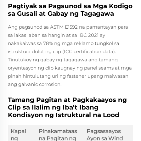
Pagtiyak sa Pagsunod sa Mga Kodigo
sa Gusali at Gabay ng Tagagawa
Ang pagsunod sa ASTM E1592 na pamantayan para
sa lakas laban sa hangin at sa IBC 2021 ay
nakakaiwas sa 78% ng mga reklamo tungkol sa
istruktura dulot ng clip (ICC certification data).
Tinutukoy ng gabay ng tagagawa ang tamang
oryentasyon ng clip kaugnay ng panel seams at mga
pinahihintulutang uri ng fastener upang maiwasan
ang galvanic corrosion.
Tamang Pagitan at Pagkakaayos ng
Clip sa Ilalim ng Iba't Ibang
Kondisyon ng Istruktural na Lood
Kapal
Pinakamataas
Pagsasaayos
ng
na Pagitan ng
Ayon sa Wind