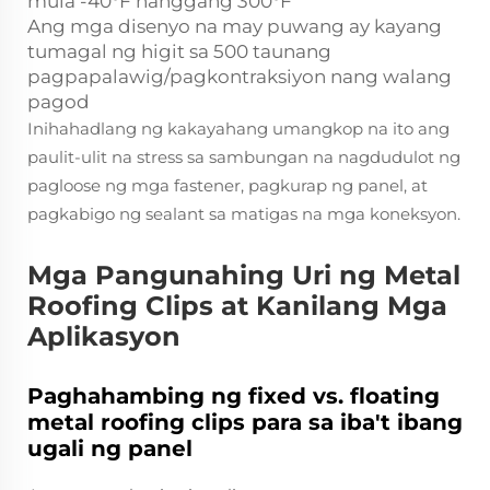
mula -40°F hanggang 300°F
Ang mga disenyo na may puwang ay kayang
tumagal ng higit sa 500 taunang
pagpapalawig/pagkontraksiyon nang walang
pagod
Inihahadlang ng kakayahang umangkop na ito ang
paulit-ulit na stress sa sambungan na nagdudulot ng
pagloose ng mga fastener, pagkurap ng panel, at
pagkabigo ng sealant sa matigas na mga koneksyon.
Mga Pangunahing Uri ng Metal
Roofing Clips at Kanilang Mga
Aplikasyon
Paghahambing ng fixed vs. floating
metal roofing clips para sa iba't ibang
ugali ng panel