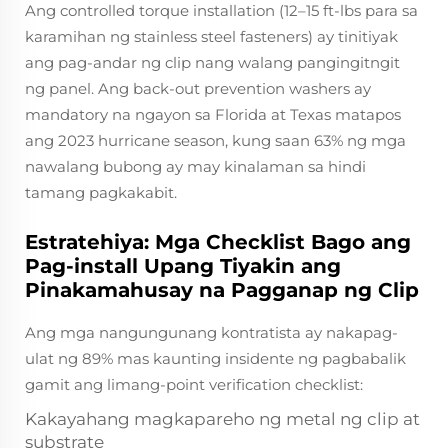
Ang controlled torque installation (12–15 ft-lbs para sa
karamihan ng stainless steel fasteners) ay tinitiyak
ang pag-andar ng clip nang walang pangingitngit
ng panel. Ang back-out prevention washers ay
mandatory na ngayon sa Florida at Texas matapos
ang 2023 hurricane season, kung saan 63% ng mga
nawalang bubong ay may kinalaman sa hindi
tamang pagkakabit.
Estratehiya: Mga Checklist Bago ang
Pag-install Upang Tiyakin ang
Pinakamahusay na Pagganap ng Clip
Ang mga nangungunang kontratista ay nakapag-
ulat ng 89% mas kaunting insidente ng pagbabalik
gamit ang limang-point verification checklist:
Kakayahang magkapareho ng metal ng clip at
substrate