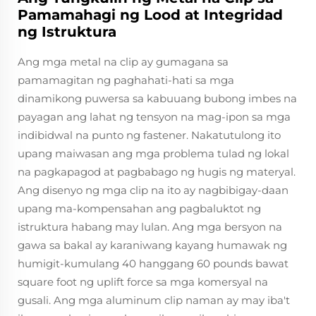
Pamamahagi ng Lood at Integridad
ng Istruktura
Ang mga metal na clip ay gumagana sa
pamamagitan ng paghahati-hati sa mga
dinamikong puwersa sa kabuuang bubong imbes na
payagan ang lahat ng tensyon na mag-ipon sa mga
indibidwal na punto ng fastener. Nakatutulong ito
upang maiwasan ang mga problema tulad ng lokal
na pagkapagod at pagbabago ng hugis ng materyal.
Ang disenyo ng mga clip na ito ay nagbibigay-daan
upang ma-kompensahan ang pagbaluktot ng
istruktura habang may lulan. Ang mga bersyon na
gawa sa bakal ay karaniwang kayang humawak ng
humigit-kumulang 40 hanggang 60 pounds bawat
square foot ng uplift force sa mga komersyal na
gusali. Ang mga aluminum clip naman ay may iba't