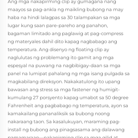
Ang mga nakapirming clip ay gumagana nang
maayos sa pag-ankla ng maikling bubong na may
haba na hindi lalagpas sa 30 talampakan sa mga
lugar kung saan pare-pareho ang panahon,
bagaman limitado ang paglawig at pag-compress
ng materyales dahil dito kapag nagbabago ang
temperatura. Ang disenyo ng floating clip ay
naglulutas ng problemang ito gamit ang mga
espesyal na puwang na nagbibigay-daan sa mga
panel na lumipat pahalang ng mga isang pulgada sa
magkabilang direksyon. Nakakatulong ito upang
bawasan ang stress sa mga fastener ng humigit-
kumulang 27 porsyento kapag umabot sa 50 degree
Fahrenheit ang pagbabago ng temperatura, ayon sa
kamakailang pananaliksik sa bubong noong
nakaraang taon. Sa kasalukuyan, maraming pag-
install ng bubong ang pinagsasama ang dalawang
pamamaraan—nakapirming clip sa mga gilid at