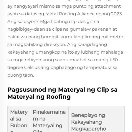
ay nangyayari mismo sa mga punto ng attachment
ayon sa datos ng Metal Roofing Alliance noong 2023.
Ang solusyon? Mga floating clip design na
nagbibigay-daan sa clips na gumalaw pakanan at
pakaliwa nang humigit-kumulang limang milimetro
sa magkabilang direksyon. Ang karagdagang
kakayahang umangkop na ito ay lubhang mahalaga
sa mga rehiyon kung saan umaabot sa mahigit 50
degree Celsius ang pagbabago ng temperatura sa
buong taon.
Pagsusunod ng Materyal ng Clip sa
Materyal ng Roofing
Matery
Pinakamaina
Benepisyo ng
al sa
m na
Kakayahang
Bubon
Materyal ng
Magkapareho