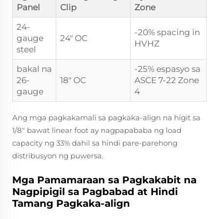
Panel
Clip
Zone
24-
-20% spacing in
gauge
24" OC
HVHZ
steel
bakal na
-25% espasyo sa
26-
18" OC
ASCE 7-22 Zone
gauge
4
Ang mga pagkakamali sa pagkaka-align na higit sa
1/8" bawat linear foot ay nagpapababa ng load
capacity ng 33% dahil sa hindi pare-parehong
distribusyon ng puwersa.
Mga Pamamaraan sa Pagkakabit na
Nagpipigil sa Pagbabad at Hindi
Tamang Pagkaka-align