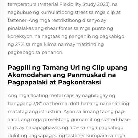
temperatura (Material Flexibility Study 2023), na
nagbubuo ng kumulatibong stress sa mga clip at
fastener. Ang mga restriktibong disenyo ay
pinalalakas ang shear forces sa mga punto ng
koneksyon, na nagtaas ng panganib ng pagkabigo
ng 27% sa mga klima na may matitinding
pagbabago sa panahon.
Pagpili ng Tamang Uri ng Clip upang
Akomodahan ang Panmuskad na
Pagpapalaki at Pagkontraksi
Ang mga floating metal clips ay nagbibigay ng
hanggang 3/8" na thermal drift habang nananatiling
matatag ang istruktura. Ayon sa limang taong pag-
aaral, ang mga proyektong gumamit ng slotted-base
clips ay nakapagbawas ng 40% sa mga pagkabigo
dulot ng pagkapagod ng fastener kumpara sa mga