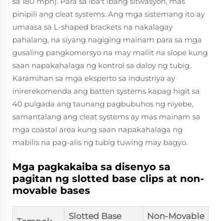
sa 180 mph). Para sa iba't ibang sitwasyon, mas
pinipili ang cleat systems. Ang mga sistemang ito ay
umaasa sa L-shaped brackets na nakalagay
pahalang, na siyang nagiging mainam para sa mga
gusaling pangkomersyo na may maliit na slope kung
saan napakahalaga ng kontrol sa daloy ng tubig.
Karamihan sa mga eksperto sa industriya ay
inirerekomenda ang batten systems kapag higit sa
40 pulgada ang taunang pagbubuhos ng niyebe,
samantalang ang cleat systems ay mas mainam sa
mga coastal area kung saan napakahalaga ng
mabilis na pag-alis ng tubig tuwing may bagyo.
Mga pagkakaiba sa disenyo sa
pagitan ng slotted base clips at non-
movable bases
Slotted Base
Non-Movable