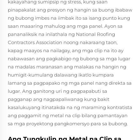
kakayahang sumipsip ng stress, kung saan
pinapakalat ang presyon ng hangin sa buong ibabaw
ng bubong imbes na iimbak ito sa isang punto kung
saan maaaring mahulog ang mga panel. Ayon sa
pananaliksik na inilathala ng National Roofing
Contractors Association noong nakaraang taon,
kapag maayos na nailagay, ang mga clip na ito ay
nabawasan ang pagkabigo ng bubong sa mga lugar
na madalas maranasan ang malakas na hangin ng
humigit-kumulang dalawang ikatlo kumpara
lamang sa pagpapako ng mga panel nang direkta sa
lugar. Ang ganitong uri ng pagpapabuti sa
pagganap ang nagpapaliwanag kung bakit
kasalukuyang itinatakda na ng maraming kontratista
ang paggamit ng metal na clip bilang pamantayan
sa mga proyektong pangkomersyo para sa bubong.
Ang Tungkulin ng Metal na Clip sa