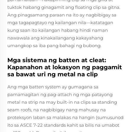
tuktok habang ginagamit ang floating clip sa gitna.
Ang pinagsamang paraan na ito ay nagbibigay sa
mga tagapagtayo ng kailangan nila—katatagan
kung saan ito kailangan habang hindi naman
nawawala ang kinakailangang kakayahang
umangkop sa iba pang bahagi ng bubong.
Mga sistema ng batten at cleat:
Kapanahon at lokasyon ng paggamit
sa bawat uri ng metal na clip
Ang mga batten system ay gumagana sa
pamamagitan ng pag-attach ng mga patayong
metal na strip na may built-in na clips sa standing
seam roofs, na nagbibigay nang mahusay na
proteksyon laban sa malakas na hangin (sumusunod
ito sa ASCE 7-22 standards kahit sa bilis na umabot