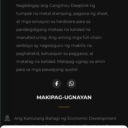
Nagbibigay ang Cangzhou Deeplink ng
tumpak na metal stamping, pagawa ng sheet,
at mga solusyon sa hardware para sa
pandaigdigang mataas na kalidad na
manufacturing. Ang aming mga full-chain
serbisyo ay nagsisiguro ng mabilis na
paghahatid, kahusayan sa paggawa, at
matatag na kalidad. Makipag-ugnay sa amin
para sa mga pasadyang quote!
MAKIPAG-UGNAYAN
Ang Kanlurang Bahagi ng Economic Development
Zone ng Nanpi County, Cangzhou City, Hebei Province