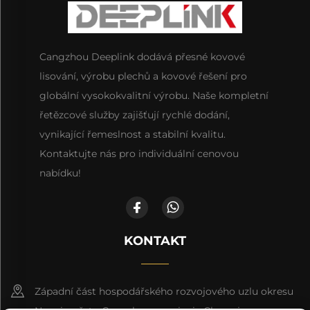
Cangzhou Deeplink dodává přesné kovové
lisování, výrobu plechů a kovové řešení pro
globální vysokokvalitní výrobu. Naše kompletní
řetězcové služby zajišťují rychlé dodání,
vynikající řemeslnost a stabilní kvalitu.
Kontaktujte nás pro individuální cenovou
nabídku!
KONTAKT
Západní část hospodářského rozvojového uzlu okresu