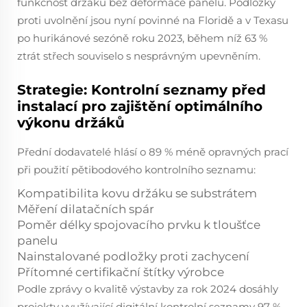
funkčnost držáků bez deformace panelů. Podložky
proti uvolnění jsou nyní povinné na Floridě a v Texasu
po hurikánové sezóně roku 2023, během níž 63 %
ztrát střech souviselo s nesprávným upevněním.
Strategie: Kontrolní seznamy před
instalací pro zajištění optimálního
výkonu držáků
Přední dodavatelé hlásí o 89 % méně opravných prací
při použití pětibodového kontrolního seznamu:
Kompatibilita kovu držáku se substrátem
Měření dilatačních spár
Poměr délky spojovacího prvku k tloušťce
panelu
Nainstalované podložky proti zachycení
Přítomné certifikační štítky výrobce
Podle zprávy o kvalitě výstavby za rok 2024 dosáhly
projekty využívající digitální kontrolní seznamy 97 %