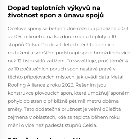
Dopad teplotních výkyvů na
životnost spon a únavu spojů
Ocelové spony se během dne rozšiřují přibližně o 0,3
až 0,6 milimetru na každou změnu teploty o 10
stupňů Celsia. Po deseti letech těchto denních
roztažení a smrštění podstoupí spoje hmoždinek více
než 12 tisíc cyklů zatížení. To vysvětluje, proč téměř 4
ze 10 počátečních poruch spon nastává právě v
těchto připojovacích místech, jak uvádí data Metal
Roofing Alliance z roku 2023. Řešením jsou
konstrukce plovoucích spon, které umožňují sponám
pohyb do stran o přibližně pět milimetrů oběma
směry. Tato dodatečná pružnost je velmi důležitá
zejména v oblastech, kde se teplota během roku
mění o více než padesát stupňů Celsia.