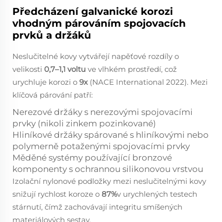
Předcházení galvanické korozi
vhodným párováním spojovacích
prvků a držáků
Neslučitelné kovy vytvářejí napěťové rozdíly o
velikosti
0,7–1,1 voltu
ve vlhkém prostředí, což
urychluje korozi o
9x
(NACE International 2022). Mezi
klíčová párování patří:
Nerezové držáky s nerezovými spojovacími
prvky (nikoli zinkem pozinkované)
Hliníkové držáky spárované s hliníkovými nebo
polymerně potaženými spojovacími prvky
Měděné systémy používající bronzové
komponenty s ochrannou silikonovou vrstvou
Izolační nylonové podložky mezi neslučitelnými kovy
snižují rychlost koroze o
87%
v urychlených testech
stárnutí, čímž zachovávají integritu smíšených
materiálových sestav.