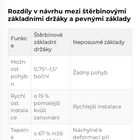
Rozdíly v návrhu mezi štěrbinovými
základními držáky a pevnými základy
Štěrbinové
Funkc
základní
Neposuvné základy
e
držáky
Možn
ost
0,75"–1,5"
Žádný pohyb
pohyb
boční
u
Rychl
o 15 %
ost
pomalejší
Rychlejší instalace
instala
kvůli
ce
zarovnání
Tepeln
Náchylné k
o 67 % nižší
é
deformaci při