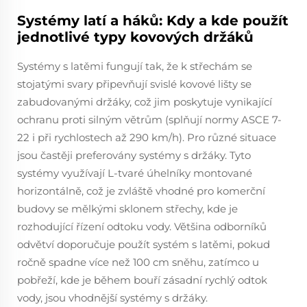
Systémy latí a háků: Kdy a kde použít
jednotlivé typy kovových držáků
Systémy s latěmi fungují tak, že k střechám se
stojatými svary připevňují svislé kovové lišty se
zabudovanými držáky, což jim poskytuje vynikající
ochranu proti silným větrům (splňují normy ASCE 7-
22 i při rychlostech až 290 km/h). Pro různé situace
jsou častěji preferovány systémy s držáky. Tyto
systémy využívají L-tvaré úhelníky montované
horizontálně, což je zvláště vhodné pro komerční
budovy se mělkými sklonem střechy, kde je
rozhodující řízení odtoku vody. Většina odborníků
odvětví doporučuje použít systém s latěmi, pokud
ročně spadne více než 100 cm sněhu, zatímco u
pobřeží, kde je během bouří zásadní rychlý odtok
vody, jsou vhodnější systémy s držáky.