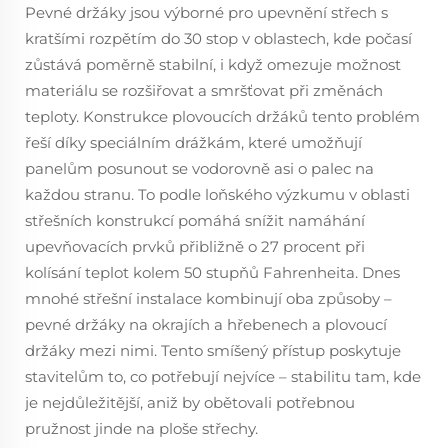
Pevné držáky jsou výborné pro upevnění střech s
kratšími rozpětím do 30 stop v oblastech, kde počasí
zůstává poměrně stabilní, i když omezuje možnost
materiálu se rozšiřovat a smršťovat při změnách
teploty. Konstrukce plovoucích držáků tento problém
řeší díky speciálním drážkám, které umožňují
panelům posunout se vodorovně asi o palec na
každou stranu. To podle loňského výzkumu v oblasti
střešních konstrukcí pomáhá snížit namáhání
upevňovacích prvků přibližně o 27 procent při
kolísání teplot kolem 50 stupňů Fahrenheita. Dnes
mnohé střešní instalace kombinují oba způsoby –
pevné držáky na okrajích a hřebenech a plovoucí
držáky mezi nimi. Tento smíšený přístup poskytuje
stavitelům to, co potřebují nejvíce – stabilitu tam, kde
je nejdůležitější, aniž by obětovali potřebnou
pružnost jinde na ploše střechy.