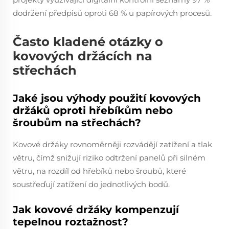
dodržení předpisů oproti 68 % u papírových procesů.
Často kladené otázky o
kovových držácích na
střechách
Jaké jsou výhody použití kovových
držáků oproti hřebíkům nebo
šroubům na střechách?
Kovové držáky rovnoměrněji rozvádějí zatížení a tlak
větru, čímž snižují riziko odtržení panelů při silném
větru, na rozdíl od hřebíků nebo šroubů, které
soustřeďují zatížení do jednotlivých bodů.
Jak kovové držáky kompenzují
tepelnou roztažnost?