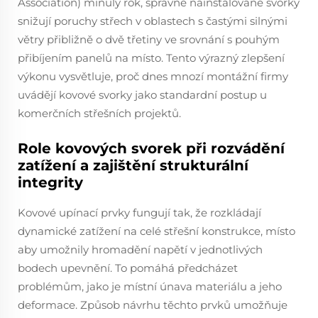
Association) minulý rok, správně nainstalované svorky
snižují poruchy střech v oblastech s častými silnými
větry přibližně o dvě třetiny ve srovnání s pouhým
přibíjením panelů na místo. Tento výrazný zlepšení
výkonu vysvětluje, proč dnes mnozí montážní firmy
uvádějí kovové svorky jako standardní postup u
komerčních střešních projektů.
Role kovových svorek při rozvádění
zatížení a zajištění strukturální
integrity
Kovové upínací prvky fungují tak, že rozkládají
dynamické zatížení na celé střešní konstrukce, místo
aby umožnily hromadění napětí v jednotlivých
bodech upevnění. To pomáhá předcházet
problémům, jako je místní únava materiálu a jeho
deformace. Způsob návrhu těchto prvků umožňuje