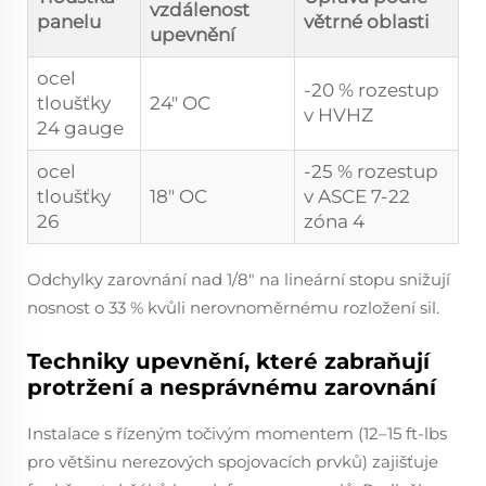
vzdálenost
panelu
větrné oblasti
upevnění
ocel
-20 % rozestup
tloušťky
24" OC
v HVHZ
24 gauge
ocel
-25 % rozestup
tloušťky
18" OC
v ASCE 7-22
26
zóna 4
Odchylky zarovnání nad 1/8" na lineární stopu snižují
nosnost o 33 % kvůli nerovnoměrnému rozložení sil.
Techniky upevnění, které zabraňují
protržení a nesprávnému zarovnání
Instalace s řízeným točivým momentem (12–15 ft-lbs
pro většinu nerezových spojovacích prvků) zajišťuje