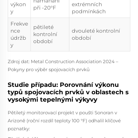
namáhání
výkon
extrémních
při -20°F
y
podmínkách
Frekve
pětileté
nce
dvouleté kontrolní
kontrolní
údržb
období
období
y
Zdroj dat: Metal Construction Association 2024 –
Pokyny pro výběr spojovacích prvků
Studie případu: Porovnání výkonu
typů spojovacích prvků v oblastech s
vysokými tepelnými výkyvy
Pětiletý monitorovací projekt v poušti Sonoran v
Arizoně (roční rozdíl teploty 100 °F) odhalil klíčové
poznatky: