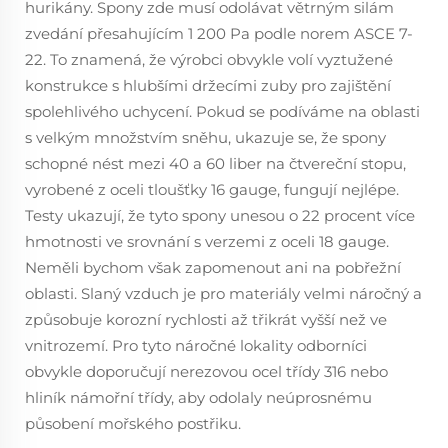
hurikány. Spony zde musí odolávat větrným silám
zvedání přesahujícím 1 200 Pa podle norem ASCE 7-
22. To znamená, že výrobci obvykle volí vyztužené
konstrukce s hlubšími držecími zuby pro zajištění
spolehlivého uchycení. Pokud se podíváme na oblasti
s velkým množstvím sněhu, ukazuje se, že spony
schopné nést mezi 40 a 60 liber na čtvereční stopu,
vyrobené z oceli tloušťky 16 gauge, fungují nejlépe.
Testy ukazují, že tyto spony unesou o 22 procent více
hmotnosti ve srovnání s verzemi z oceli 18 gauge.
Neměli bychom však zapomenout ani na pobřežní
oblasti. Slaný vzduch je pro materiály velmi náročný a
způsobuje korozní rychlosti až třikrát vyšší než ve
vnitrozemí. Pro tyto náročné lokality odborníci
obvykle doporučují nerezovou ocel třídy 316 nebo
hliník námořní třídy, aby odolaly neúprosnému
působení mořského postřiku.