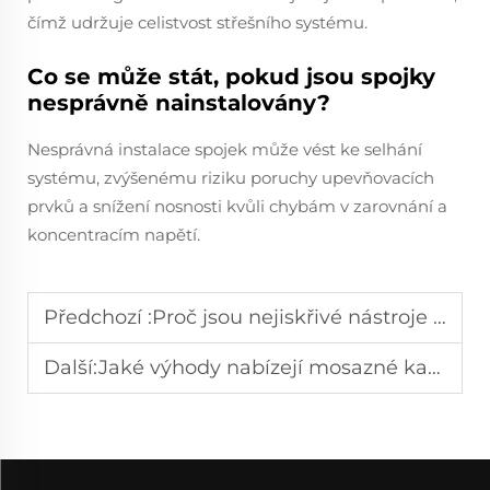
čímž udržuje celistvost střešního systému.
Co se může stát, pokud jsou spojky
nesprávně nainstalovány?
Nesprávná instalace spojek může vést ke selhání
systému, zvýšenému riziku poruchy upevňovacích
prvků a snížení nosnosti kvůli chybám v zarovnání a
koncentracím napětí.
Předchozí :
Proč jsou nejiskřivé nástroje důležité v petrochemii?
Další:
Jaké výhody nabízejí mosazné kartáče při čištění povrchů?