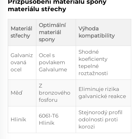
Přizpůsobení materiálu spony
materiálu střechy
Optimální
Materiál
Výhoda
materiál
střechy
kompatibility
spony
Shodné
Galvaniz
Ocel s
koeficienty
ovaná
povlakem
tepelné
ocel
Galvalume
roztažnosti
Z
Eliminuje rizika
Měď
bronzového
galvanické reakce
fosforu
Stejnorodý profil
6061-T6
Hliník
odolnosti proti
Hliník
korozi