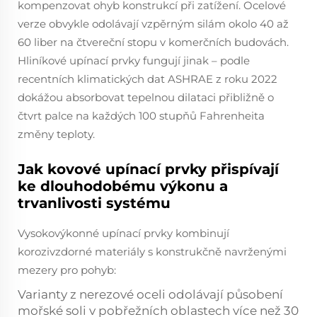
kompenzovat ohyb konstrukcí při zatížení. Ocelové
verze obvykle odolávají vzpěrným silám okolo 40 až
60 liber na čtvereční stopu v komerčních budovách.
Hliníkové upínací prvky fungují jinak – podle
recentních klimatických dat ASHRAE z roku 2022
dokážou absorbovat tepelnou dilataci přibližně o
čtvrt palce na každých 100 stupňů Fahrenheita
změny teploty.
Jak kovové upínací prvky přispívají
ke dlouhodobému výkonu a
trvanlivosti systému
Vysokovýkonné upínací prvky kombinují
korozivzdorné materiály s konstrukčně navrženými
mezery pro pohyb:
Varianty z nerezové oceli odolávají působení
mořské soli v pobřežních oblastech více než 30