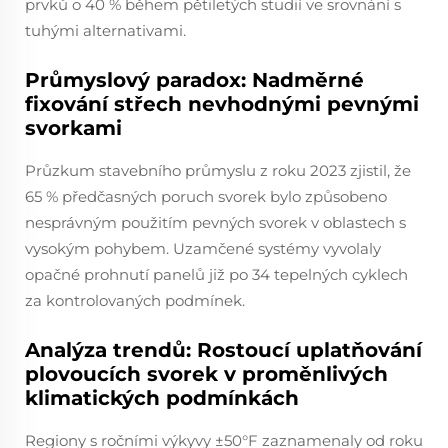
prvků o 40 % během pětiletých studií ve srovnání s
tuhými alternativami.
Průmyslový paradox: Nadměrné
fixování střech nevhodnými pevnými
svorkami
Průzkum stavebního průmyslu z roku 2023 zjistil, že
65 % předčasných poruch svorek bylo způsobeno
nesprávným použitím pevných svorek v oblastech s
vysokým pohybem. Uzamčené systémy vyvolaly
opačné prohnutí panelů již po 34 tepelných cyklech
za kontrolovaných podmínek.
Analýza trendů: Rostoucí uplatňování
plovoucích svorek v proměnlivých
klimatických podmínkách
Regiony s ročními výkyvy ±50°F zaznamenaly od roku