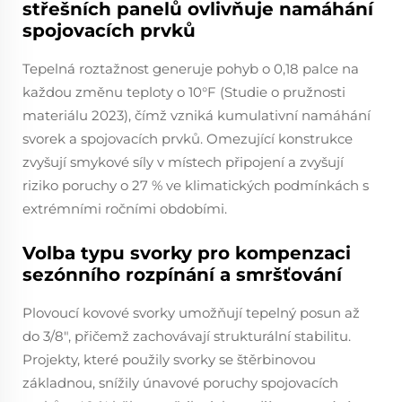
střešních panelů ovlivňuje namáhání
spojovacích prvků
Tepelná roztažnost generuje pohyb o 0,18 palce na
každou změnu teploty o 10°F (Studie o pružnosti
materiálu 2023), čímž vzniká kumulativní namáhání
svorek a spojovacích prvků. Omezující konstrukce
zvyšují smykové síly v místech připojení a zvyšují
riziko poruchy o 27 % ve klimatických podmínkách s
extrémními ročními obdobími.
Volba typu svorky pro kompenzaci
sezónního rozpínání a smršťování
Plovoucí kovové svorky umožňují tepelný posun až
do 3/8", přičemž zachovávají strukturální stabilitu.
Projekty, které použily svorky se štěrbinovou
základnou, snížily únavové poruchy spojovacích