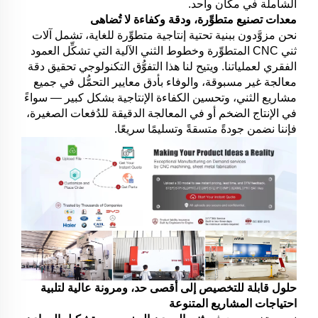
الشاملة في مكان واحد.
معدات تصنيع متطوِّرة، ودقة وكفاءة لا تُضاهى
نحن مزوَّدون ببنية تحتية إنتاجية متطوِّرة للغاية، تشمل آلات
ثني CNC المتطوِّرة وخطوط الثني الآلية التي تشكِّل العمود
الفقري لعملياتنا. ويتيح لنا هذا التفوُّق التكنولوجي تحقيق دقة
معالجة غير مسبوقة، والوفاء بأدق معايير التحمُّل في جميع
مشاريع الثني، وتحسين الكفاءة الإنتاجية بشكل كبير — سواءً
في الإنتاج الضخم أو في المعالجة الدقيقة للدُفعات الصغيرة،
فإننا نضمن جودةً متسقةً وتسليمًا سريعًا.
حلول قابلة للتخصيص إلى أقصى حد، ومرونة عالية لتلبية
احتياجات المشاريع المتنوعة