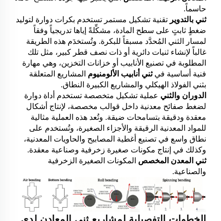
حاسماً.
ثني بالتدوير
تقنية تشكيل مستمر تستخدم بكرات دوارة لتوليد
ضغطٍ ثابتٍ على سطح المادة، مشكِّلةً إياها تدريجياً وفقاً
لمسار الثني المُحدَّد مسبقاً للبكرة. وتُستخدَم هذه الطريقة
غالباً لإنشاء ثنيات دائرية أو ذات نصف قطر كبير، مثل تلك
المطلوبة في تصنيع الأنابيب أو خزانات التخزين، وهي مهارة
فنية أساسية في
ثني أنابيب الألومنيوم
المشاريع المتعلقة
بثني الفولاذ الهيكلي والمشاريع الكبيرة النطاق.
الدوران والثني
عملية تشكيل متخصصة تستخدم أداة دوارة
لضغط صفائح معدنية داخل قوالب مخصصة، لإنتاج أشكال
معقدة ودقيقة بتسامحات ضيقة. وتُعد هذه العملية مثالية
للمواد المعدنية الرقيقة والأجزاء الصغيرة، وتُستخدم على
نطاق واسع في تصنيع أغطية المصابيح والحاويات المعدنية،
وكذلك في إنتاج مكونات صغيرة زخرفية وصناعية معقدة.
ثني المعدن المخصص
المكونات الصغيرة الزخرفية
والصناعية.
الخطوات التفصيلية لمشاريع ثني المعادن لدى