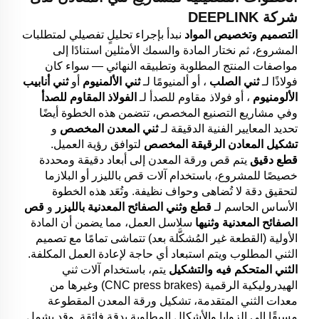
شركة DEEPLINK
التصميم وتخصيص المواد
نبدأ بإجراء تحليلٍ تفصيلي لمتطلبات
المشروع، ثم نختار المادة والسمك الأمثلين استنادًا إلى
مواصفات المنتج المطلوبة وتطبيقه النهائي — سواء كان
فولاذًا لـ
ثني الصلب
، أو ألمنيومًا لـ
ثني الألمنيوم
أو
ثني أنابيب
الألومنيوم
، أو فولاذ مقاوم للصدأ لـ
الفولاذ المقاوم للصدأ
وفي مشاريع التصنيع المخصص، تتضمن هذه الخطوة أيضًا
تحديد المعايير الفنية الدقيقة لـ
ثني المعدن المخصص
و
تشكيل المعادن الرقيقة المخصص
لتوافق رؤية العميل.
قطع دقيق
يتم قص ورقة المعدن إلى أبعاد دقيقة ومحددة
خصيصًا للمشروع، باستخدام آلات قص بالليزر أو البلازما
لتحقيق دقة لا تُضاهى وحواف نظيفة. وتُعَد هذه الخطوة
الأساس الحاسم لـ
قطع وثني الصفائح المعدنية بالليزر
و
قص
الصفائح المعدنية وثنيها
سلاسل العمل، مما يضمن أن المادة
الأولية (القطعة غير المُشكَّلة بعد) تتماشى تمامًا مع تصميم
الثني المطلوب ويتم استبعاد أي حاجة لإعادة العمل المكلفة.
الثني المتحكم فيه والتشكيل
يتم، باستخدام آلات ثني
الهيدروليكية الرقمية (CNC press brakes) وغيرها من
معدات الثني المتقدمة، تشكيل ورقة المعدن المقطوعة
مسبقًا إلى الزوايا والأشكال المطلوبة بدقةٍ فائقة. وقد يشمل