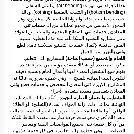
هذا الإجراء ثني الهواء (air bending) أو الثني السفلي
(bottom bending) أو التثبيت بالضغط (coining)، وذلك
حسب متطلبات الدقة والزوايا الخاصة بكل مشروع، وهو
المحور الأساسي في جميع عملياتنا من الـ
خدمات ثني
المعادن
,
خدمات ثني الصفائح المعدنية
والمتخصص
للفولاذ
.
وفي مشاريع التصنيع المتكاملة، تتبع هذه الخطوة عملية
القص الدقيقة لإكمال عمليات التصنيع بسلاسة تامة.
قطع
وثني بالليزر
سير العمل.
اللحام والتجميع (حسب الحاجة)
للمشاريع التي تتطلب
مكونات متعددة أو أشكالًا معقدة مؤلفة من أجزاء عديدة،
يقوم فنيو التشغيل المهرة لدينا بأعمال لحام وتجميع دقيقة
لتكوين البنية النهائية للمنتج — وهي خطوة ضرورية غالبًا في
المشاريع الكبيرة.
ثني المعدن المخصص
و
خدمات قطع وثني
المعادن
بتصاميم معقدة متعددة الأجزاء.
التشطيب والضمان الصارم للجودة
: تُنفَّذ عمليات التشطيب
النهائية، بما في ذلك إزالة الحواف الحادة (التجليخ)، أو الطلاء
الواقي، أو الطلاء المخصص، لتعزيز المتانة والجاذبية الجمالية.
وبعد ذلك نُجري فحوصات جودة صارمة متعددة النقاط للتأكد
من أن كل قطعة تفي بجميع المواصفات الفنية ومعايير
الصناعة — وهي خطوة نهائية حاسمة في كل خدمة نقدّمها،