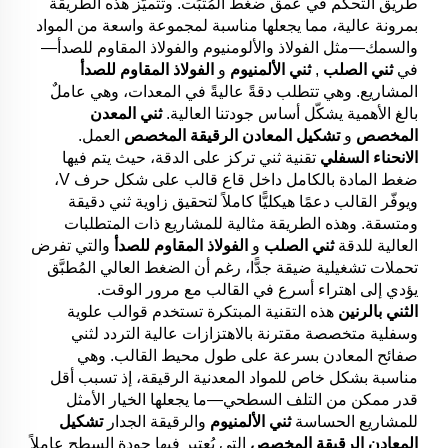
طريق التحكم في عمق ضغط المُثبِّت. وتتميّز هذه الطريقة
بمرونة عالية، مما يجعلها مناسبة لمجموعة واسعة من المواد
والسمك—مثل الفولاذ والألومنيوم والفولاذ المقاوم للصدأ—
في
ثني الصلب
,
ثني الألمنيوم
و
الفولاذ المقاوم للصدأ
المشاريع. وهي تتطلب دقةً عاليةً في المعدات، وهي عاملٌ
بالغ الأهمية يشكّل أساس جودتنا العالية.
ثني المعدن
المخصص
و
تشكيل المعادن الرقيقة المخصص
العمل.
الانحناء السفلي
تقنية ثني تركز على الدقة، حيث يتم فيها
ضغط المادة بالكامل داخل قاع قالب على شكل حرف V،
ويوفّر القالب دعمًا هيكليًّا كاملاً لتحقيق زاوية ثني دقيقة
ومتسقة. وهذه الطريقة مثالية للمشاريع ذات المتطلبات
العالية للدقة
ثني الصلب
و
الفولاذ المقاوم للصدأ
والتي تفرض
تحملات تشغيلية ضيقة جدًّا، رغم أن الضغط العالي المُطبَّق
يؤدي إلى اهتراء أسرع في القالب مع مرور الوقت.
الثني بالرنين
هذه التقنية المبتكرة تستخدم قوالب علوية
وسفلية متخصصة مقترنة بالاهتزازات عالية التردد لثني
صفائح المعادن بسرعة على طول محيط القالب. وهي
مناسبة بشكل خاص للمواد المعدنية الرقيقة، إذ تسبب أقل
قدر ممكن من التلف السطحي—ما يجعلها الخيار الأمثل
للمشاريع الحساسة
ثني الألمنيوم
والرقيقة الجدار
تشكيل
المعادن الرقيقة المخصص
التي يُعتبر فيها جودة السطح عاملاً