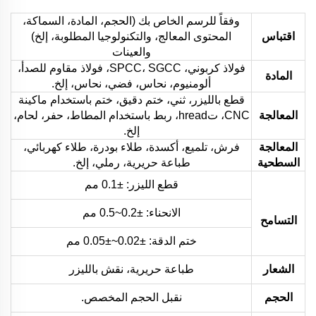
وفقاً للرسم الخاص بك (الحجم، المادة، السماكة،
اقتباس
المحتوى المعالج، والتكنولوجيا المطلوبة، إلخ)
والعينات
فولاذ كربوني، SPCC، SGCC، فولاذ مقاوم للصدأ،
المادة
ألومنيوم، نحاس، فضي، نحاس، إلخ.
قطع بالليزر، ثني، ختم دقيق، ختم باستخدام ماكينة
المعالجة
CNC، تhread، ربط باستخدام المطاط، حفر، لحام،
إلخ.
المعالجة
فرش، تلميع، أكسدة، طلاء بودرة، طلاء كهربائي،
السطحية
طباعة حريرية، رملي، إلخ.
قطع الليزر: ±0.1 مم
الانحناء: ±0.2~0.5 مم
التسامح
ختم الدقة: ±0.02~±0.05 مم
الشعار
طباعة حريرية، نقش بالليزر
الحجم
نقبل الحجم المخصص.