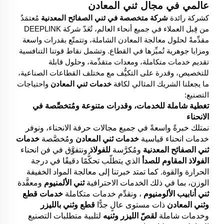
عالمي في مجال ثني المعادن
كشركة رائدة
شركة متخصصة في ثني الصفائح المعدنية
مُعتمَدٌ
من قِبل العملاء في جميع أنحاء العالم، تُعَدّ شركة DEEPLINK
مقدِّمةً لحلول معالجة المعادن الشاملة، وتتمتّع بقدرات واسعة
ومزايا جوهرية تُميِّزها في القطاع. وتشمل نقاط قوتنا التنافسية
تقديم خدمات متكاملة، ومعدات متقدِّمة، وحلول قابلة
للتخصيص، وقدرة على التكيُّف مع مختلف القطاعات الصناعية،
ما يجعلنا الشريك المثالي لكافة
خدمات ثني المعادن
واحتياجات
التصنيع:
تغطية شاملة للخدمات، وقدرات متنوعة ومُتخصِّصة في
الانحناء
نمتلك خبرةً واسعةً في جميع مجالات حرفة الانحناء، ونوفر
خدمات انحناء قياسية
خدمات ثني المعادن
ومُخصَّصة
خدمات
ثني الصفائح المعدنية
ومُكرَّسة
للفولاذ
ونتفوَّق في فن انحناء
الفولاذ المقاوم للصدأ
الذي يتطلّب تحكُّمًا دقيقًا في درجة
الحرارة والقوة. كما تمتد خبرتنا إلى معالجة المواد الخفيفة
الوزن، بما في ذلك الخدمات الاحترافية
ثني الألمنيوم
ومعقَّدة
ثني أنابيب الألومنيوم
، ونقدِّم خدمات متكاملة
خدمات قطع
وثني المعادن
ذات مستوى عالٍ جدًّا
قطع وثني بالليزر
وخدمات شاملة
لقصّ الليزر وثنيه
لتلبية متطلبات التصنيع