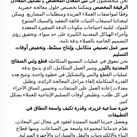
نحن متخصصون في
ثني المعدن المخصص
و
تشكيل المعادن
الرقيقة المخصص
ويمكننا تخصيص حلول معالجة حصرية
وفقًا لمواصفات العملاء الفريدة ومتطلبات المشاريع. ويمكن
لمعداتنا استيعاب الثنيات فائقة التعقيد والسمك المتنوع
للمواد، لتلبية احتياجات مكونات الدقة الصغيرة المعقدة
وأجزاء الهياكل المعدنية الكبيرة على حد سواء، وتحقيق رؤى
التصميم الخاصة بالعملاء بدقة تامة.
سير عمل تصنيعي متكامل، وإنتاج مبسّط، وتخفيض أوقات
التسليم
نحن نتفوق في عمليات التصنيع المتكاملة
قطع وثني الصفائح
المعدنية بالليزر
وسير العمل المتكامل، الذي يدمج بدقة
عمليات القطع والثني والتشكيل في خطوة واحدة. وتتيح هذه
القدرة المتكاملة إلغاء مراحل المعالجة الزائدة، وتقليل
معدلات إعادة العمل على المنتجات، وتحسين اتساق الأجزاء
في كل طلب، وتقليص أوقات التسليم الإنتاجية للعملاء بشكل
كبير.
خبرة صناعية غزيرة، وقدرة تكيف واسعة النطاق في
التطبيقات
وبفضل خبرتنا الفنية الممتدة لعقود في مجال ثني المعادن،
نقدّم خدماتنا لمجموعة واسعة من الصناعات، ومنها قطاع
البناء والإلكترونيات والنقل والسيارات والأجهزة المنزلية.