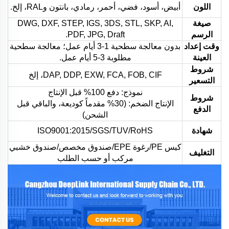
اللون
أبيض، أسود، فضي، أحمر، رمادي، بانتون وRAL، إلخ.
صيغة
DWG, DXF, STEP, IGS, 3DS, STL, SKP, AI,
الرسم
PDF, JPG, Draft.
وقت إعداد
بدون معالجة سطحية 1-3 أيام عمل؛ معالجة سطحية
العينة
مطلوبة 3-5 أيام عمل.
شروط
DAP, DDP, EXW, FCA, FOB, CIF، إلخ
التسعير
نموذج: دفع 100% قبل الإنتاج
شروط
الإنتاج الضخم: (30% مقدماً كوديعة، والباقي قبل
الدفع
الشحن)
شهادة
ISO9001:2015/SGS/TUV/RoHS
كيس PE/رغوة EPE/صندوق مخصص/صندوق خشبي
التغليف
مركب أو حسب الطلب