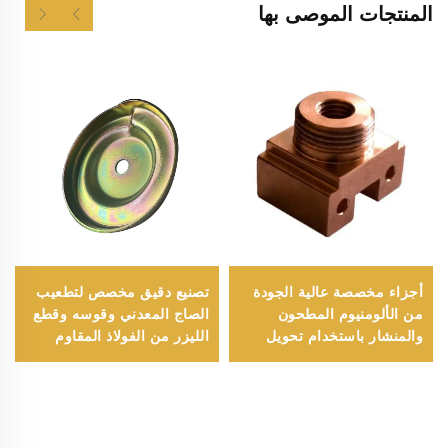
المنتجات الموصى بها
أجزاء مخصصة عالية الجودة
تصنيع دقيق مخصص لتطعيب
من الألومنيوم المطحون
الصاج المعدني وقوسه وقطع
والمنشار باستخدام تحويل
الليزر من الفولاذ المقاوم
CNC
للصدأ والنحاس والألومنيوم
بالتشكيل العميق