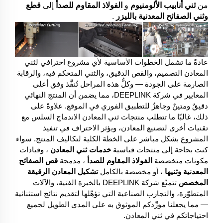
من
ثني أنابيب الألومنيوم
و
الفولاذ المقاوم للصدأ
إلى
قطع
وثني الصفائح المعدنية بالليزر
.
عادةً ما تشمل الخطوات الأساسية لأي مشروع احترافي لثني
المعادن التصميم، والقص الدقيق، والثني المتحكم فيه، والرقابة
الصارمة على الجودة — وكلُّ هذه المراحل تُنفَّذ وفق أعلى
المعايير في شركة DEEPLINK، مما يضمن أن المنتج النهائي
دقيقٌ ومتينٌ وجاهزٌ للتطبيق الفوري في الموقع. علاوةً على
ذلك، غالبًا ما تتطلب منتجات ثني المعادن الاندماج السلس مع
تقنيات أخرى لتصنيع المعادن، ويؤثر الاحتراف في تنفيذ
المشروع بشكل مباشر على الخطة الكلية لتكاليف المنتج. سواء
كنت بحاجة إلى منتجات قياسية
خدمات ثني المعادن
، وقيادات
مكونات متخصصة
الفولاذ المقاوم للصدأ
، مدمجة
قص الصفائح
المعدنية وثنيها
، أو مخصصة بالكامل
تشكيل المعادن الرقيقة
المخصص
تتمتّع شركة DEEPLINK بالخبرة الفنية، والآلات
المتطوّرة، والتجارب الصناعية التي تؤهّلها لتقديم نتائج استثنائية
— مما يجعلنا مورِّدكم الموثوق به على المدى الطويل لجميع
احتياجاتكم في ثني المعادن.