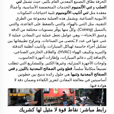
الحرفة نطاق التصنيع المعدني العام بكثير، حيث تشمل
ثني
الصلب
و
ثني الألمنيوم
الخدمات المتخصصة الأساسية، وأعمالًا
معقدة مثل
ثني أنابيب الألومنيوم
تلبية احتياجات المكونات
الأنبوبية الصناعية. ويشمل هذه العملية مجموعة من الطرق
التقنية، مثل الثني بالهواء، والثني بالضغط على القاعدة، والثني
بالتنميل (Coining)، وكلٌّ منها يوفّر مستويات مختلفة من الدقة
وعمق الانحناء— وهي عوامل تجعل عملية ثني المعادن عملية لا
غنى عنها في عدد لا يُحصى من الصناعات. وتتراوح تطبيقاتها بين
تشكيل أجزاء حاسمة لهياكل السيارات، وأنابيب أنظمة التدفئة
والتبريد وتكييف الهواء (HVAC)، والغلاف الخارجي الصناعي،
بالإضافة إلى دعائم السيارات، وإطارات أجهزة الحاسوب،
ولوحات الأجهزة المنزلية، وغيرها الكثير. وللمشاريع التي تتطلب
تصنيعاً متكاملاً سلساً،
قطع وثني الصفائح المعدنية بالليزر
و
قص
الصفائح المعدنية وثنيها
هي حلول رائدة تدمج بين خطوتين
أساسيتين في معالجة المعادن لتعزيز الكفاءة وضمان دقة لا
هوادة فيها.
رابط مباشر: نقاط قوة لا مثيل لها كشريك