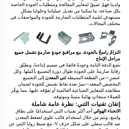
ولدينا فهمٌ عميقٌ لمعايير المعالجة ومتطلبات الجودة الخاصة
بكل صناعة، ما يمكننا من تعديل عملياتنا وحلولنا بشكلٍ
مستهدفٍ لتلبية المتطلبات الصارمة للجودة والمواصفات في
مختلف المجالات.
التزامٌ راسخٌ بالجودة، مع مراقبةٍ جودةٍ صارمةٍ تشمل جميع
مراحل الإنتاج
نضع الدقة الثابتة وجودةً فائقةً في صميم إنتاجنا، ونطبّق
رقابةً صارمةً على الجودة طوال دورة التصنيع بأكملها. وكل
عنصرٍ—من القطعة البسيطة
ثني المعدن
إلى التجميع
المخصص المعقد—يمرّ بعدة نقاط تفتيش للجودة لضمان
مطابقته للمعايير الصناعية العالمية أو تفوّقه عليها، مما يوفّر
للعملاء منتجاتٍ نهائيةً متينةً وموثوقة.
إتقان تقنيات الثني: نظرة عامة شاملة
الانحناء الهوائي
أحد أكثر تقنيات الثني استخدامًا على نطاق
واسع، وتتم من خلال استخدام قالب علوي لضغط المعدن
ضد قالب سفلي على شكل حرف V، مع ضبط زوايا الثني عن