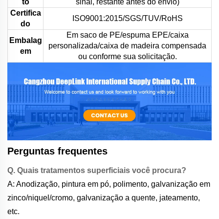
to
sinal, restante antes do envio)
Certifica
ISO9001:2015/SGS/TUV/RoHS
do
Em saco de PE/espuma EPE/caixa
Embalag
personalizada/caixa de madeira compensada
em
ou conforme sua solicitação.
Perguntas frequentes
Q. Quais tratamentos superficiais você procura?
A: Anodização, pintura em pó, polimento, galvanização em
zinco/niquel/cromo, galvanização a quente, jateamento,
etc.