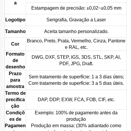
a
Estampagem de precisão: ±0,02~±0,05 mm
Logotipo
Serigrafia, Gravação a Laser
Tamanho
Aceita tamanho personalizado.
Branco, Preto, Prata, Vermelho, Cinza, Pantone
Cor
e RAL, etc.
Formato
DWG, DXF, STEP, IGS, 3DS, STL, SKP, AI,
de
PDF, JPG, Draft.
desenho
Prazo
Sem tratamento de superfície: 1 a 3 dias úteis;
para
Com tratamento de superfície: 3 a 5 dias úteis.
amostra
Termo de
precifica
DAP, DDP, EXW, FCA, FOB, CIF, etc.
ção
Condiçõ
Exemplo: 100% de pagamento antes da
es de
produção
Pagamen
Produção em massa: (30% adiantado como