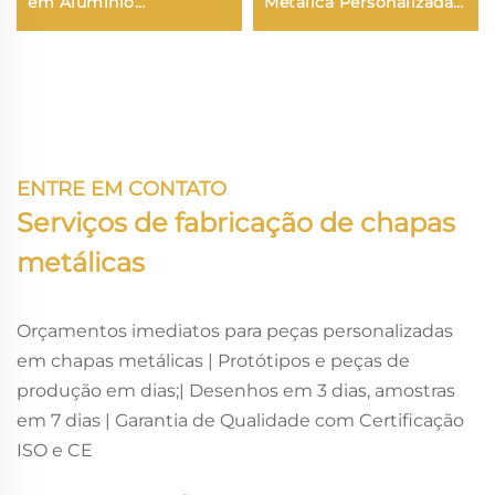
em Alumínio
Metálica Personalizada
Torneamento Peças de
com Estampagem,
Torneamento CNC
Dobramento, Corte a
Laser em Aço Inoxidável,
Cobre e Alumínio com
Repuxo Profundo
ENTRE EM CONTATO
Serviços de fabricação de chapas
metálicas
Orçamentos imediatos para peças personalizadas
em chapas metálicas | Protótipos e peças de
produção em dias;| Desenhos em 3 dias, amostras
em 7 dias | Garantia de Qualidade com Certificação
ISO e CE