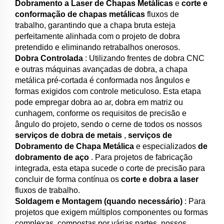
Dobramento a Laser de Chapas Metálicas
e
corte e
conformação de chapas metálicas
fluxos de
trabalho, garantindo que a chapa bruta esteja
perfeitamente alinhada com o projeto de dobra
pretendido e eliminando retrabalhos onerosos.
Dobra Controlada
: Utilizando frentes de dobra CNC
e outras máquinas avançadas de dobra, a chapa
metálica pré-cortada é conformada nos ângulos e
formas exigidos com controle meticuloso. Esta etapa
pode empregar dobra ao ar, dobra em matriz ou
cunhagem, conforme os requisitos de precisão e
ângulo do projeto, sendo o cerne de todos os nossos
serviços de dobra de metais
,
serviços de
Dobramento de Chapa Metálica
e especializados
de
dobramento de aço
. Para projetos de fabricação
integrada, esta etapa sucede o corte de precisão para
concluir de forma contínua os
corte e dobra a laser
fluxos de trabalho.
Soldagem e Montagem (quando necessário)
: Para
projetos que exigem múltiplos componentes ou formas
complexas, compostas por várias partes, nossos