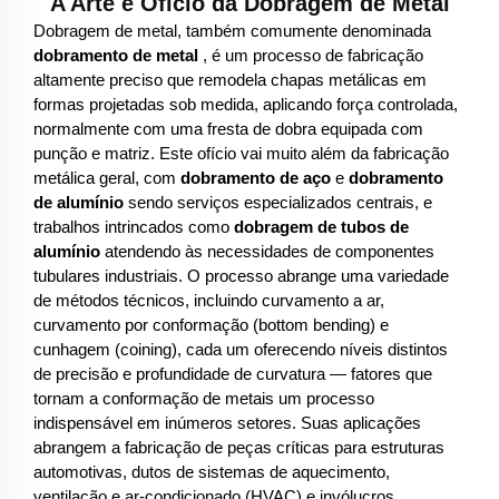
A Arte e Ofício da Dobragem de Metal
Dobragem de metal, também comumente denominada
dobramento de metal
, é um processo de fabricação
altamente preciso que remodela chapas metálicas em
formas projetadas sob medida, aplicando força controlada,
normalmente com uma fresta de dobra equipada com
punção e matriz. Este ofício vai muito além da fabricação
metálica geral, com
dobramento de aço
e
dobramento
de alumínio
sendo serviços especializados centrais, e
trabalhos intrincados como
dobragem de tubos de
alumínio
atendendo às necessidades de componentes
tubulares industriais. O processo abrange uma variedade
de métodos técnicos, incluindo curvamento a ar,
curvamento por conformação (bottom bending) e
cunhagem (coining), cada um oferecendo níveis distintos
de precisão e profundidade de curvatura — fatores que
tornam a conformação de metais um processo
indispensável em inúmeros setores. Suas aplicações
abrangem a fabricação de peças críticas para estruturas
automotivas, dutos de sistemas de aquecimento,
ventilação e ar-condicionado (HVAC) e invólucros