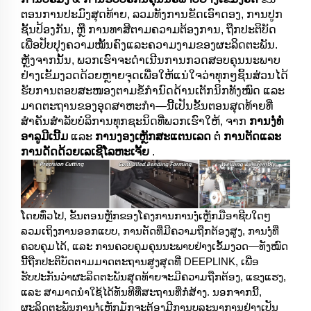
ຕອນການປະມົງສຸດທ້າຍ, ລວມທັງການຂັດເອົາດອງ, ການປູກ
ຊັ້ນປ້ອງກັນ, ຫຼື ການທາສີຕາມຄວາມຕ້ອງການ, ຖືກປະຕິບັດ
ເພື່ອປັບປຸງຄວາມໝັ້ນຄົງແລະຄວາມງາມຂອງຜະລິດຕະພັນ.
ຫຼັງຈາກນັ້ນ, ພວກເຮົາຈະດຳເນີນການກວດສອບຄຸນນະພາບ
ຢ່າງເຂັ້ມງວດດ້ວຍຫຼາຍຈຸດເພື່ອໃຫ້ແນ່ໃຈວ່າທຸກໆຊິ້ນສ່ວນໄດ້
ຮັບການຕອບສະໜອງຕາມຂໍ້ກຳນົດດ້ານເຕັກນິກທັງໝົດ ແລະ
ມາດຕະຖານຂອງອຸດສາຫະກຳ—ນີ້ເປັນຂັ້ນຕອນສຸດທ້າຍທີ່
ສຳຄັນສຳລັບບໍລິການທຸກຊະນິດທີ່ພວກເຮົາໃຫ້, ຈາກ
ການງໍ່ທໍ່
ອາລູມີເນີ້ມ
ແລະ
ການງອງເຫຼັກສະແຕນເລດ
ຕໍ່
ການຕັດແລະ
ການດັດດ້ວຍເລເຊີໂລຫະເຈັ້ຍ
.
ໂດຍທົ່ວໄປ, ຂັ້ນຕອນຫຼັກຂອງໂຄງການການງໍ່ເຫຼັກມືອາຊີບໃດໆ
ລວມເຖິງການອອກແບບ, ການຕັດທີ່ມີຄວາມຖືກຕ້ອງສູງ, ການງໍ່ທີ່
ຄວບຄຸມໄດ້, ແລະ ການຄວບຄຸມຄຸນນະພາບຢ່າງເຂັ້ມງວດ—ທັງໝົດ
ນີ້ຖືກປະຕິບັດຕາມມາດຕະຖານສູງສຸດທີ່ DEEPLINK, ເພື່ອ
ຮັບປະກັນວ່າຜະລິດຕະພັນສຸດທ້າຍຈະມີຄວາມຖືກຕ້ອງ, ແຂງແຮງ,
ແລະ ສາມາດນຳໃຊ້ໄດ້ທັນທີທີ່ສະຖານທີ່ກໍ່ສ້າງ. ນອກຈາກນີ້,
ຜະລິດຕະພັນການງໍ່ເຫຼັກມັກຈະຕ້ອງມີການບູລະນາການຢ່າງເປັນ