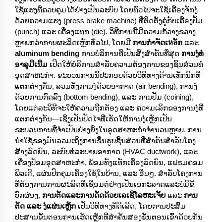
ໃຊ້ແຮງທີ່ຄວບຄຸມໄດ້ຢ່າງເປັນລະບົບ ໂດຍທົ່ວໄປຈະໃຊ້ເຄື່ອງຈັກງໍ່
ດ້ວຍຄວາມແຮງ (press brake machine) ທີ່ຕິດຕັ້ງຄູ່ກັບເຄື່ອງປັ້ມ
(punch) ແລະ ເຄື່ອງແທກ (die). ວິທີການນີ້ມີຄວາມກ້ວາງຂວາງ
ຫຼາຍກວ່າການຜະລິດເຫຼັກທົ່ວໄປ, ໂດຍມີ
ການກຳຈັດເหลັກ
ແລະ
aluminum bending
ການບໍລິການທີ່ເປັນສິ່ງສຳຄັນທີ່ສຸດ
ການງໍ່ທໍ່
ອາລູມີເນີ້ມ
ເປີດໃຫ້ບໍລິການສຳລັບຄວາມຕ້ອງການຂອງຊິ້ນສ່ວນທໍ່
ອຸດສາຫະກຳ. ຂະບວນການນີ້ປະກອບດ້ວຍວິທີທາງດ້ານເທັກນິກທີ່
ແຕກຕ່າງກັນ, ລວມທັງການງໍ່ດ້ວຍອາກາດ (air bending), ການງໍ່
ດ້ວຍການກົດລົງ (bottom bending), ແລະ ການປັ້ມ (coining),
ໂດຍແຕ່ລະວິທີຈະໃຫ້ຄວາມຖືກຕ້ອງ ແລະ ຄວາມເລິກຂອງການງໍ່ທີ່
ແຕກຕ່າງກັນ—ເຊິ່ງເປັນປັດໄຈທີ່ເຮັດໃຫ້ການງໍ່ເຫຼັກເປັນ
ຂະບວນການທີ່ຈຳເປັນຢ່າງຍິ່ງໃນອຸດສາຫະກຳຈຳນວນຫຼາຍ. ການ
ນຳໃຊ້ຂອງມັນລວມເຖິງການຂຶ້ນຮູບຊິ້ນສ່ວນທີ່ສຳຄັນສຳລັບໂຄງ
ສ້າງລົດຍົນ, ລະບົບທໍ່ລະບາຍອາກາດ (HVAC ductwork), ແລະ
ເຄື່ອງປ້ອມອຸດສາຫະກຳ, ພ້ອມທັງແທັກເຄື່ອງລົດຍົນ, ແຟຣມຄອມ
ພິວເຕີ, ແຜ່ນປົກຄຸມເຄື່ອງໃຊ້ໃນບ້ານ, ແລະ ອື່ນໆ. ສຳລັບໂຄງການ
ທີ່ຕ້ອງການການຜະລິດທີ່ເຊື່ອມຕໍ່ຢ່າງເປັນເອກະລາດແລະບໍ່ມີຂໍ້
ບົກຜ່ອງ,
ການຕັດແລະການດັດດ້ວຍເລເຊີໂລຫະເຈັ້ຍ
ແລະ
ການ
ຕັດ ແລະ ງໍ່ແຜ່ນເຫຼັກ
ເປັນວິທີທາງທີ່ດີເລີດ, ໂດຍການປະສົມ
ປະສານຂັ້ນຕອນການເຮັດເຫຼັກທີ່ສຳຄັນສອງຂັ້ນຕອນເຂົ້າດ້ວຍກັນ