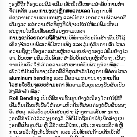
ງອງທີ່ຖືກຕ້ອງແລະສົມ່ຳເສີມ ເທັກນິກນີ້ເໝາະສຳລັບ
ການກຳ
ຈັດເหลັກ
ແລະ
ການງອງເຫຼັກສະແຕນເລດ
ໂຄງການທີ່
ຕ້ອງການຄວາມແນ່ນອນສູງ ແລະມີຂອບເຂດຄວາມຜິດພາດທີ່
ເຂັ້ມງວດ ແຕ່ຄວາມກົດທີ່ສູງທີ່ໃຊ້ຈະເຮັດໃຫ້ແມ່ພິມເສື່ອມ
ສະຫຼາຍໄວຂຶ້ນເທື່ອລະນ້ອຍໆຕາມເວລາ
ການງອງດ້ວຍຄວາມຖີ່ສົ່ງຜ່ານ
ວິທີການທີ່ປະດິດສ້າງຂຶ້ນນີ້ໃຊ້
ເຄື່ອງຈັກແບບພິເສດທີ່ມີສ່ວນເທິງ ແລະ ລຸ່ມຄູ່ກັບການສັ່ນໄຫວ
ຄວາມຖີ່ສູງເພື່ອງອດແຜ່ນເຫຼັກຕາມຮູບຮ່າງຂອງແມ່ພິມຢ່າງໄວ
ວາ. ມັນເໝາະສົມເປັນພິເສດສຳລັບວັດສະດຸເຫຼັກທີ່ບາງ, ເນື່ອງ
ຈາກມັນເຮັດໃຫ້ເກີດຄວາມເສຍຫາຍຕໍ່ພື້ນຜິວໆນ້ອຍທີ່ສຸດ—
ເຮັດໃຫ້ມັນເປັນທາງເລືອກທີ່ດີທີ່ສຸດສຳລັບໂຄງການທີ່ອ່ອນໄຫວ
aluminum bending
ແລະ ມີຄວາມຫນາບບາງ
ການດັດ
ໂລຫະໃບບັນຈຸແບບທຳມະດາ
ທີ່ຄວາມສົມບູນຂອງພື້ນຜິວເປັນ
ສິ່ງທີ່ສຳຄັນທີ່ສຸດ.
Roll Bending
ເປັນວິທີການຂຶ້ນຮູບຢ່າງຕໍ່ເນື່ອງ ໂດຍໃຊ້ລໍ້ທີ່
ເລີ່ມຕົ້ນເຄື່ອນທີ່ເພື່ອໃຫ້ຄວາມກົດດັນທີ່ສອດຄ່ອງຕໍ່ພື້ນຜິວຂອງ
ວັດສະດຸ, ແລ້ວປັບຮູບວັດສະດຸຢ່າງຊ້າໆຕາມເສັ້ນທາງການ
ງອດທີ່ກຳນົດໄວ້ລ່ວງໆຂອງລໍ້. ວິທີນີ້ມັກຖືກນຳໃຊ້ເພື່ອສ້າງຮູບ
ງອດທີ່ເປັນຮູບກົມ ຫຼື ມີລັດສະມີໃຫຍ່, ເຊັ່ນ: ການຜະລິດທໍ່ ຫຼື
ການຜະລິດຖັງເກັບຮັກສາ, ແລະ ເປັນທັກສະດ້ານເຕັກນິກທີ່