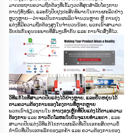
ມາດຕະຖານຄວາມຖືກຕ້ອງທີ່ເຂັ້ມງວດທີ່ສຸດສຳລັບໂຄງການ
ການງໍ່ທັງໝົດ, ແລະຍັງປັບປຸງປະສິດທິພາບໃນການຜະລິດຢ່າງ
ຫຼວງຫຼາຍ—ວ່າຈະເປັນການຜະລິດຈຳນວນຫຼາຍ ຫຼື ການປຸງ
ແຕ່ງທີ່ມີຄວາມຖືກຕ້ອງສູງໃນຈຳນວນນ້ອຍ, ພວກເຮົາສາມາດ
ຮັບປະກັນຄຸນນະພາບທີ່ສົມໆເທົ່າກັນ ແລະ ການຈັດສົ່ງທີ່ໄວ.
ວິທີແກ້ໄຂທີ່ສາມາດປັບແຕ່ງໄດ້ຢ່າງຫຼາຍ, ແລະຍືດຫຍຸ່ນໄດ້
ຕາມຄວາມຕ້ອງການຂອງໂຄງການທີ່ຫຼາກຫຼາຍ
ພວກເຮົາຊ່ຽວຊານໃນ
ການງອງເຫຼັກທີ່ປັບແຕ່ງໄດ້ຕາມຄວາມ
ຕ້ອງການ
ແລະ
ການດັດໂລຫະໃບບັນຈຸແບບທຳມະດາ
, ແລະ
ສາມາດປັບແຕ່ງວິທີແກ້ໄຂການຜະລິດທີ່ເປັນເອກະສິດຕາມຂໍ້
ກຳນົດທີ່ເປັນເອກະລັກຂອງລູກຄ້າ ແລະ ຄວາມຕ້ອງການຂອງ