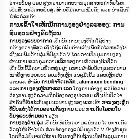
ວ່າຈະບັນລຸ ແລະ ສູງກວ່າມາດຕະຖານອຸດສາຫະກຳທົ່ວໂລກ,
ເພື່ອສົ່ງຜະລິດຕະພັນສຸດທ້າຍທີ່ມີຄວາມໝັ້ນຄົງ ແລະ ນ່າເຊື່ອຖື
ໃຫ້ແກ່ລູກຄ້າ.
ການເຂົ້າໃຈເທັກນິກການງອງຢ່າງລະອອງ: ການ
ທົບທວນຢ່າງຄົບຖ້ວນ
ການງອງແບບອາກາດ
ເທັກນິກການງອງທີ່ຖືກໃຊ້ຢ່າງ
ກວ້າງຂວາງທີ່ສຸດ ເຊິ່ງໃຊ້ແມ່ພິມດ້ານເທິງເພື່ອກົດໂລຫະລົງໄປ
ເທິງແມ່ພິມດ້ານລຸ່ມທີ່ມີຮູບຕົວ V ໂດຍການປັບມຸມການງອງ
ຜ່ານການຄວບຄຸມຄວາມເລິກຂອງການກົດຂອງຕົວຊີ້ວັດ
ເທັກນິກນີ້ມີຄວາມຍືດຫຍຸ່ນສູງ ເໝາະສຳລັບວັດຖຸແລະຄວາມ
ໜາທີ່ຫຼາຍຮູບແບບ ລວມທັງເຫຼັກ ແອລູມີເນີ້ມ ແລະເຫຼັກສະ
ແຕນເລດສຳລັບ
ການກຳຈັດເหลັກ
,
aluminum bending
,
ແລະ
ການງອງເຫຼັກສະແຕນເລດ
ໂຄງການຕ່າງໆ ແຕ່ມີຄວາມ
ຕ້ອງການສູງຕໍ່ຄວາມຖືກຕ້ອງຂອງອຸປະກອນ ເຊິ່ງເປັນປັດໄຈ
ສຳຄັນທີ່ຮັບປະກັນຄຸນນະພາບສູງຂອງພວກເຮົາ
ການງອງເຫຼັກ
ທີ່ປັບແຕ່ງໄດ້ຕາມຄວາມຕ້ອງການ
ແລະ
ການດັດໂລຫະໃບ
ບັນຈຸແບບທຳມະດາ
ວຽກ.
ການງອງດ້ານລຸ່ມ
ເທັກນິກທີ່ເນັ້ນຄວາມແນ່ນອນ ໂດຍການກົດ
ວັດຖຸໃຫ້ເຂົ້າໄປໃນສ່ວນທ້ອງຂອງແມ່ພິມຮູບຕົວ V ຢ່າງສົມບູນ
ໂດຍທີ່ແມ່ພິມຈະໃຫ້ການຮັບຮອງທີ່ຄົບຖ້ວນເພື່ອບັນລຸມຸມການ