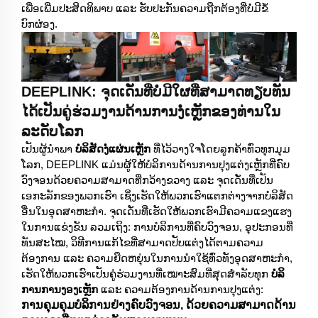
ເພື່ອເພີ່ມປະສິດທິພາບ ແລະ ຮັບປະກັນຄວາມຖືກຕ້ອງທີ່ບໍ່ມີຂໍ້
ບົກຜ່ອງ.
DEEPLINK: ຈຸດເດັ່ນທີ່ບໍ່ມີໃຜທີ່ສາມາດທຽບທັນ
ໄດ້ເປັນຄູ່ຮ່ວມງານດ້ານການງໍ່ເຫຼັກຂອງທ່ານໃນ
ລະດັບໂລກ
ເປັນຜູ້ນຳພາ
ບໍລິສັດງໍ່ແຜ່ນເຫຼັກ
ທີ່ໄວ້ວາງໃຈໂດຍລູກຄ້າທົ່ວທຸກມຸມ
ໂລກ, DEEPLINK ແມ່ນຜູ້ໃຫ້ບໍລິການດ້ານການປຸງແຕ່ງເຫຼັກທີ່ຄົບ
ວົງຈອນດ້ວຍຄວາມສາມາດທີ່ກວ້າງຂວາງ ແລະ ຈຸດເດັ່ນທີ່ເປັນ
ເອກະລັກຂອງພວກເຮົາ ເຊິ່ງເຮັດໃຫ້ພວກເຮົາແຕກຕ່າງຈາກບໍລິສັດ
ອື່ນໃນອຸດສາຫະກຳ. ຈຸດເດັ່ນທີ່ເຮັດໃຫ້ພວກເຮົາມີຄວາມແຂງແຮງ
ໃນການແຂ່ງຂັນ ລວມເຖິງ: ການບໍລິການທີ່ຄົບວົງຈອນ, ອຸປະກອນທີ່
ທັນສະໄໝ, ວິທີການແກ້ໄຂທີ່ສາມາດປັບແຕ່ງໄດ້ຕາມຄວາມ
ຕ້ອງການ ແລະ ຄວາມຍືດຫຍຸ່ນໃນການນຳໃຊ້ທົ່ວທັງອຸດສາຫະກຳ,
ເຮັດໃຫ້ພວກເຮົາເປັນຄູ່ຮ່ວມງານທີ່ເໝາະສົມທີ່ສຸດສຳລັບທຸກ
ບໍລິ
ການການງອງເຫຼັກ
ແລະ ຄວາມຕ້ອງການດ້ານການປຸງແຕ່ງ:
ການຄຸມຄຸມບໍລິການຢ່າງຄົບວົງຈອນ, ດ້ວຍຄວາມສາມາດດ້ານ