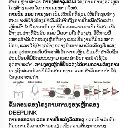
ສຳຄັນຫຼາຍສຳລັບ
ການງໍ່ທໍ່ອາລູມີເນີ້ມ
ໂຄງການການງອດເຫຼັກ
ໂຄງສ້າງ ແລະ ໂຄງການຂະໜາດໃຫຍ່.
ການປັ່ນ ແລະ ການງອດ
ເປັນເຕັກນິກທີ່ຊ່ວຍໃຫ້ເກີດຮູບຮ່າງ
ສະເພາະທີ່ໃຊ້ເຄື່ອງມືທີ່ເລີ່ມຕົ້ນຈົນຖືງການປັ່ນເພື່ອກົດແຜ່ນ
ເຫຼັກເຂົ້າໄປໃນບ່ອນຂຶ້ນຮູບທີ່ຖືກອອກແບບມາເປັນພິເສດ ເພື່ອ
ສ້າງຮູບຮ່າງທີ່ສັບສົນ ແລະ ມີຄວາມຖືກຕ້ອງສູງ. ວິທີການນີ້
ເໝາະສຳລັບວັດສະດຸເຫຼັກທີ່ບາງ ແລະ ຊິ້ນງານທີ່ມີຂະໜາດ
ນ້ອຍ, ແລະ ໃຊ້ຢ່າງກວ້າງຂວາງໃນການຜະລິດເຄື່ອງປັບແສງ
ແລະ ອຸປະກອນເກັບຮັກສາທີ່ເຮັດຈາກເຫຼັກ, ພ້ອມທັງສຳລັບຊິ້ນ
ສ່ວນນ້ອຍທີ່ມີລັກສະນະງາມ ແລະ ສຳລັບການນຳໃຊ້ໃນ
ອຸດສາຫະກຳ.
ການງອງເຫຼັກທີ່ປັບແຕ່ງໄດ້ຕາມຄວາມຕ້ອງການ
ຂອງຊິ້ນສ່ວນນ້ອຍທີ່ມີລັກສະນະງາມ ແລະ ສຳລັບການນຳໃຊ້
ໃນອຸດສາຫະກຳ.
ຂັ້ນຕອນຂອງໂຄງການການງອງເຫຼັກຂອງ
DEEPLINK
ການອອກແບບ ແລະ ການປັບແຕ່ງວັດສະດຸ
ພວກເຮົາເລີ່ມຕົ້ນ
ດ້ວຍການວິເຄາະຢ່າງລະອຽດເຖິງຄວາມຕ້ອງການຂອງ