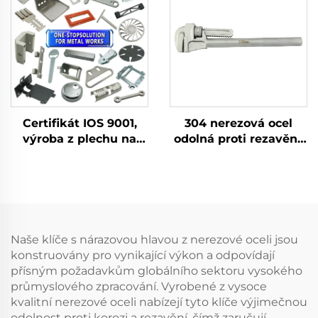
odolná proti korozi,
hořlavém prostředí
šikmý řezný kleště
Certifikát IOS 9001,
304 nerezová ocel
výroba z plechu na
odolná proti rezavění,
zakázku, ohýbané díly,
antimagetická, odolná
hliníková lešticí služba
proti korozi, tepelně
odolná trubková
kleště
Naše klíče s nárazovou hlavou z nerezové oceli jsou
konstruovány pro vynikající výkon a odpovídají
přísným požadavkům globálního sektoru vysokého
průmyslového zpracování. Vyrobené z vysoce
kvalitní nerezové oceli nabízejí tyto klíče výjimečnou
odolnost proti korozi a rezavění, čímž zaručují