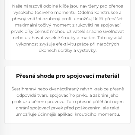
Naše nárazově odolné klíče jsou navrženy pro přenos
vysokého točivého momentu. Odolná konstrukce a
přesný vnitřní ozubený profil umožňují klíči přenášet
maximální točivý moment z rukověti na spojovací
prvek, díky čemuž mohou uživatelé snadno uvolňovat
nebo utahovat zaseklé šrouby a matice. Tato vysoká
výkonnost zvyšuje efektivitu práce při náročných
úkonech údržby a výstavby.
Přesná shoda pro spojovací materiál
Šestihranný nebo dvanáctihraný návrh krabice přesně
odpovídá tvaru spojovacího prvku a zabrání jeho
prokluzu během provozu. Toto přesné přiléhání nejen
chrání spojovací prvek před poškozením, ale také
umožňuje účinnější aplikaci kroutícího momentu.