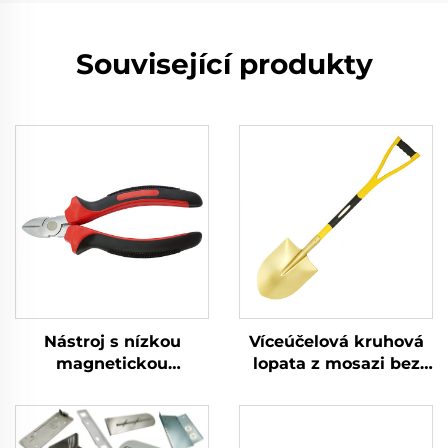
Související produkty
Nástroj s nízkou
Víceúčelová kruhová
magnetickou
lopata z mosazi bez
intenzitou, víceúčelový
jiskření s rukovětí z
manuální nástroj,
fiberglasu pro použití
nerezová ocel 304
ve výbušném a