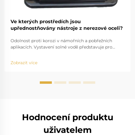
Ve kterých prostředích jsou
upřednostňovány nástroje z nerezové oceli?
Odolnost proti korozi v námořních a pobřežních
aplikacích. Vystavení solné vodě představuje pro
standardní nástroje značnou výzvu. Například
problém solné vody, která se zabodává do běžných
Zobrazit více
nástrojů a způsobuje jejich poškození, je dobře známý.
Vysoká salinita způsobuje r...
Hodnocení produktu
uživatelem