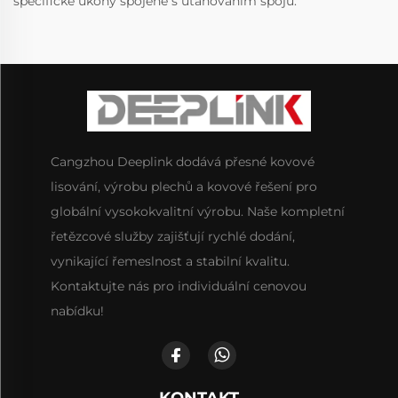
specifické úkony spojené s utahováním spojů.
Cangzhou Deeplink dodává přesné kovové
lisování, výrobu plechů a kovové řešení pro
globální vysokokvalitní výrobu. Naše kompletní
řetězcové služby zajišťují rychlé dodání,
vynikající řemeslnost a stabilní kvalitu.
Kontaktujte nás pro individuální cenovou
nabídku!