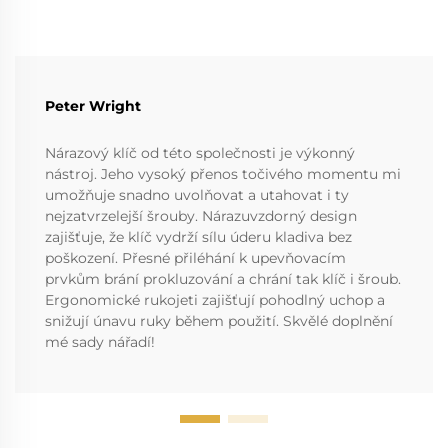
Peter Wright
Nárazový klíč od této společnosti je výkonný
nástroj. Jeho vysoký přenos točivého momentu mi
umožňuje snadno uvolňovat a utahovat i ty
nejzatvrzelejší šrouby. Nárazuvzdorný design
zajišťuje, že klíč vydrží sílu úderu kladiva bez
poškození. Přesné přiléhání k upevňovacím
prvkům brání prokluzování a chrání tak klíč i šroub.
Ergonomické rukojeti zajišťují pohodlný uchop a
snižují únavu ruky během použití. Skvělé doplnění
mé sady nářadí!