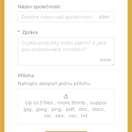
Název společnosti
0/200
Zpráva
0/1000
Příloha
Nahrajte alespoň jednu přílohu
Up to 3 files，more 30mb，suppor
jpg、jpeg、png、pdf、doc、docx、
xls、xlsx、csv、txt