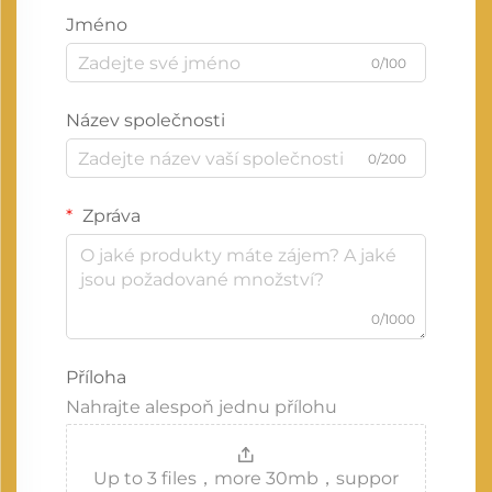
Jméno
0/100
Název společnosti
0/200
Zpráva
0/1000
Příloha
Nahrajte alespoň jednu přílohu
Up to 3 files，more 30mb，suppor