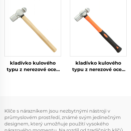
hrotem s dřevěnou
rezavění, korozi a
rukovětí pro použití ve
nízké intenzitě
výbušných a
magnetismu s
hořlavých prostředích
rukovětí z nerezové
oceli
kladívko kulového
kladívko kulového
typu z nerezové oceli
typu z nerezové oceli
304 odolné proti
304 odolné proti
rezavění, korozi a
rezavění, korozi a
nízké intenzitě
nízké intenzitě
magnetismu s
magnetismu s
dřevěnou rukovětí
rukovětí ze
skleněného vlákna
Klíče s nárazníkem jsou nezbytnými nástroji v
průmyslovém prostředí, známé svým jedinečným
designem, který umožňuje použití vysokého
nárazového momentu. Na rozdíl od tradičních klíčů