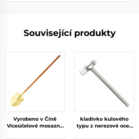
Související produkty
Vyrobeno v Číně
kladívko kulového
Víceúčelové mosazné
typu z nerezové oceli
lopaty s kulatým
304 odolné proti