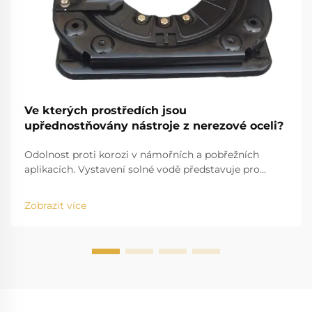
Ve kterých prostředích jsou
upřednostňovány nástroje z nerezové oceli?
Odolnost proti korozi v námořních a pobřežních
aplikacích. Vystavení solné vodě představuje pro
standardní nástroje značnou výzvu. Například
problém solné vody, která se zabodává do běžných
Zobrazit více
nástrojů a způsobuje jejich poškození, je dobře známý.
Vysoká salinita způsobuje r...