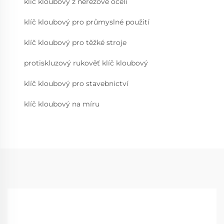
klíč kloubový z nerezové oceli
klíč kloubový pro průmyslné použití
klíč kloubový pro těžké stroje
protiskluzový rukověť klíč kloubový
klíč kloubový pro stavebnictví
klíč kloubový na míru