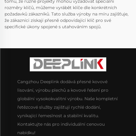
tomu, že různé projekty mohou vyžadovat speciální
rozměry klíčů, můžeme vyrábět klíče dle konkrétních
požadavků zákazníků. Tato služba výroby na míru zajišťuje,
že zákazníci získají přesně odpovídající klíč pro své
specifické úkony spojené s utahováním spojů.
Cangzhou Deeplink dodává přesné kovové
lisování, výrobu plechů a kovové řešení pro
globální vysokokvalitní výrobu. Naše kompletní
řetězcové služby zajišťují rychlé dodání,
vynikající řemeslnost a stabilní kvalitu.
Kontaktujte nás pro individuální cenovou
nabídku!