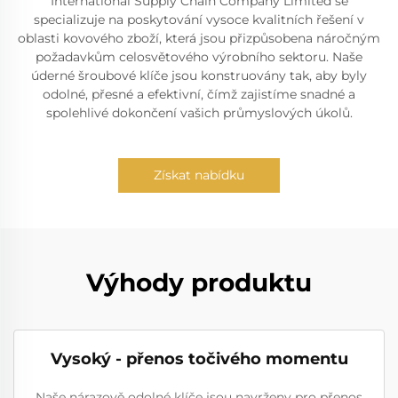
International Supply Chain Company Limited se
specializuje na poskytování vysoce kvalitních řešení v
oblasti kovového zboží, která jsou přizpůsobena náročným
požadavkům celosvětového výrobního sektoru. Naše
úderné šroubové klíče jsou konstruovány tak, aby byly
odolné, přesné a efektivní, čímž zajistíme snadné a
spolehlivé dokončení vašich průmyslových úkolů.
Získat nabídku
Výhody produktu
Vysoký - přenos točivého momentu
Naše nárazově odolné klíče jsou navrženy pro přenos