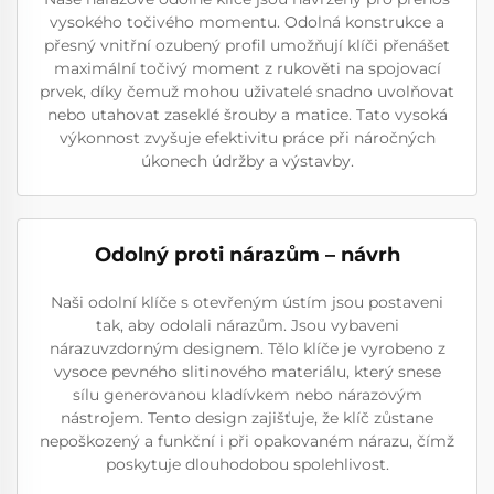
vysokého točivého momentu. Odolná konstrukce a
přesný vnitřní ozubený profil umožňují klíči přenášet
maximální točivý moment z rukověti na spojovací
prvek, díky čemuž mohou uživatelé snadno uvolňovat
nebo utahovat zaseklé šrouby a matice. Tato vysoká
výkonnost zvyšuje efektivitu práce při náročných
úkonech údržby a výstavby.
Odolný proti nárazům – návrh
Naši odolní klíče s otevřeným ústím jsou postaveni
tak, aby odolali nárazům. Jsou vybaveni
nárazuvzdorným designem. Tělo klíče je vyrobeno z
vysoce pevného slitinového materiálu, který snese
sílu generovanou kladívkem nebo nárazovým
nástrojem. Tento design zajišťuje, že klíč zůstane
nepoškozený a funkční i při opakovaném nárazu, čímž
poskytuje dlouhodobou spolehlivost.