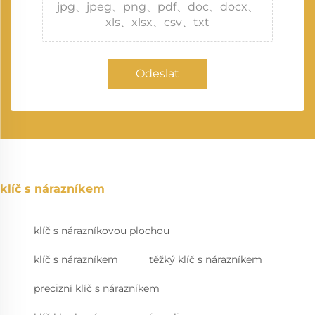
jpg、jpeg、png、pdf、doc、docx、
xls、xlsx、csv、txt
Odeslat
klíč s nárazníkem
klíč s nárazníkovou plochou
klíč s nárazníkem
těžký klíč s nárazníkem
precizní klíč s nárazníkem