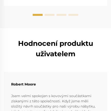
nástrojů a způsobuje jejich poškození, je dobře známý.
Vysoká salinita způsobuje r...
Hodnocení produktu
uživatelem
Robert Moore
Jsem velmi spokojen s kovovými součástkami
získanými z této společnosti. Když jsme měli
složitý návrh součástky pro naši výrobu nábytku,