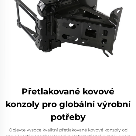
Přetlakované kovové
konzoly pro globální výrobní
potřeby
Objevte vysoce kvalitní přetlakované kovové konzoly od