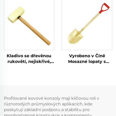
hořlavými látkami v
sudům, možnost
rámci petrolejářského
výroby na míru
sektoru
Kladivo se dřevěnou
Vyrobeno v Číně
rukovětí, nejiskřivé,
Mosazné lopaty s
ostré mosazné
kulatým hrotem bez
měděné kladivo
jiskření s dřevěnou
německého typu pro
rukovětí pro použití ve
použití ve výbušných
výbušných a
a hořlavých
hořlavých prostředích
prostředích
Profilované kovové konzoly mají klíčovou roli v
různorodých průmyslových aplikacích, kde
poskytují základní podporu a stabilitu pro
mnohostranné konstrukce a komponenty.