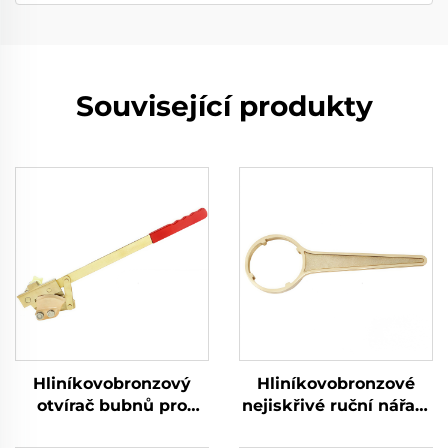
Související produkty
Hliníkovobronzový
Hliníkovobronzové
otvírač bubnů pro
nejiskřivé ruční nářadí
železné sudy s
pro klíč k velkým