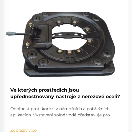
Ve kterých prostředích jsou
upřednostňovány nástroje z nerezové oceli?
Odolnost proti korozi v námořních a pobřežních
aplikacích. Vystavení solné vodě představuje pro
standardní nástroje značnou výzvu. Například
problém solné vody, která se zabodává do běžných
Zobrazit více