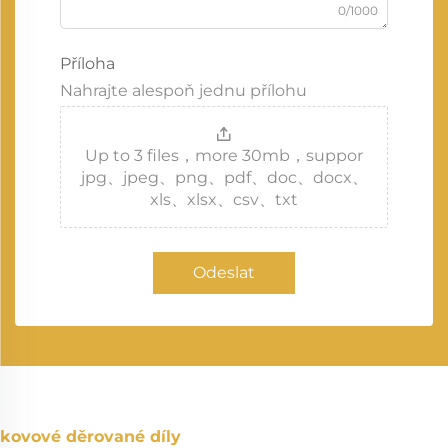
0/1000
Příloha
Nahrajte alespoň jednu přílohu
Up to 3 files，more 30mb，suppor
jpg、jpeg、png、pdf、doc、docx、
xls、xlsx、csv、txt
Odeslat
kovové děrované díly