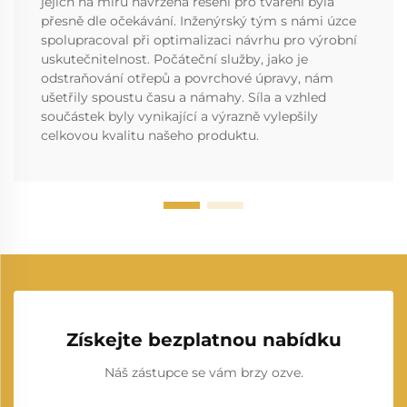
jejich na míru navržená řešení pro tváření byla
přesně dle očekávání. Inženýrský tým s námi úzce
spolupracoval při optimalizaci návrhu pro výrobní
uskutečnitelnost. Počáteční služby, jako je
odstraňování otřepů a povrchové úpravy, nám
ušetřily spoustu času a námahy. Síla a vzhled
součástek byly vynikající a výrazně vylepšily
celkovou kvalitu našeho produktu.
Získejte bezplatnou nabídku
Náš zástupce se vám brzy ozve.