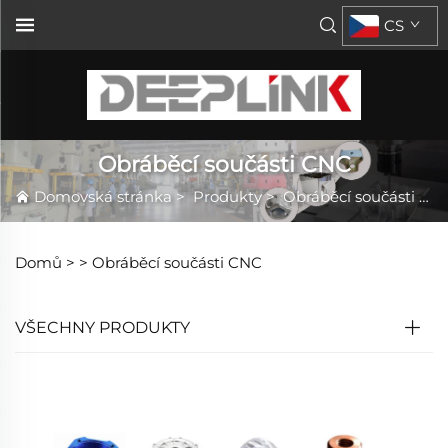
CS
Obráběcí součásti CNC
Domovská stránka
>
Produkty
>
Obráběcí součásti CNC
Domů >
>
Obráběcí součásti CNC
VŠECHNY PRODUKTY