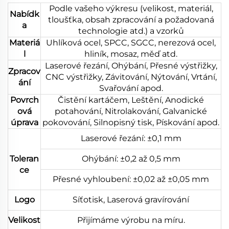
Podle vašeho výkresu (velikost, materiál,
Nabídk
tloušťka, obsah zpracování a požadovaná
a
technologie atd.) a vzorků
Materiá
Uhlíková ocel, SPCC, SGCC, nerezová ocel,
l
hliník, mosaz, měď atd.
Laserové řezání, Ohýbání, Přesné výstřižky,
Zpracov
CNC výstřižky, Závitování, Nýtování, Vrtání,
ání
Svařování apod.
Povrch
Čistění kartáčem, Leštění, Anodické
ová
potahování, Nitrolakování, Galvanické
úprava
pokovování, Silnopisný tisk, Pískování apod.
Laserové řezání: ±0,1 mm
Toleran
Ohýbání: ±0,2 až 0,5 mm
ce
Přesné vyhloubení: ±0,02 až ±0,05 mm
Logo
Síťotisk, Laserová gravírování
Velikost
Přijímáme výrobu na míru.