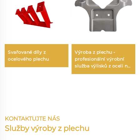
Svařované díly z
Výroba z plechu -
ocelového plechu
profesionální výrobní
služba výlisků z oceli na
míru pro náhradní díly
vyráběné metodou
výlisků a OEM díly z
hlubokého tažení
KONTAKTUJTE NÁS
Služby výroby z plechu