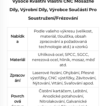
Vysoce Kvalitní Vlastní CNC Mosazné
Díly, Výrobní Díly, Výrobce Součástí Pro
Soustružení/frézování
Podle vašeho výkresu (velikost,
Nabídk
materiál, tloušťka, obsah
a
zpracování a požadovaná
technologie atd.) a vzorků
Uhlíková ocel, SPCC, SGCC,
Materiál
nerezová ocel, hliník, mosaz, měď
atd.
Laserové řezání, Ohýbání, Přesné
Zpracov
výstřižky, CNC výstřižky, Závitování,
ání
Nýtování, Vrtání, Svařování apod.
Čistění kartáčem, Leštění,
Povrch
Anodické potahování,
ová
Nitrolakování, Galvanické