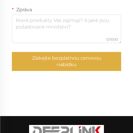
Zpráva
0/1000
Získejte bezplatnou cenovou
nabídku