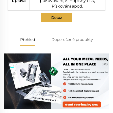
úprava
pokovování, Silnopisný tisk,
Pískování apod.
Dotaz
Přehled
Doporučené produkty