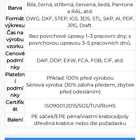
Bílá, černá, stříbrná, červená, šedá, Pantone
Barva
a RAL, atd.
Formát
DWG, DXF, STEP, IGS, 3DS, STL, SKP, AI, PDF,
výkresu
JPG, Draft.
Čas na
Bez povrchové úpravy 1–3 pracovní dny; s
výrobu
povrchovou úpravou 3–5 pracovních dnů.
vzorku
Cenové
podmí
DAP, DDP, EXW, FCA, FOB, CIF, atd.
nky
Platebn
Příklad: 100% před výrobou
í
Sériová výroba: (30% záloha předem, zbytek
podmí
před odesláním)
nky
Certifik
ISO9001:2015/SGS/TUV/RoHS
át
PE sáček/EPE pěna/vlastní krabice/poly
Balení
dřevěná krabice nebo dle požadavku