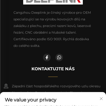
Cangzhou Deeplink je čínský výrobce pro OEM
specializující se na výrobu kovových dílů na
zakázku z plechu, precizní razení kovů, laserové
řezání, CNC obrábění a hluboké tažení.
Certifikováno podle ISO 9001. Rychlá dodávka
do celého světa.
KONTAKTUJTE NÁS
Západní část hospodářského rozvojového uzlu okresu
Nanpi, město Cangzhou, provincie Che-pej
We value your privacy
+86-18617745678