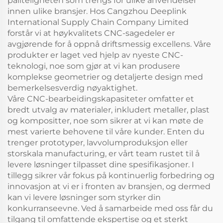
påliteligheten som trengs for ulike anvendelser
innen ulike bransjer. Hos Cangzhou Deeplink
International Supply Chain Company Limited
forstår vi at høykvalitets CNC-sagedeler er
avgjørende for å oppnå driftsmessig excellens. Våre
produkter er laget ved hjelp av nyeste CNC-
teknologi, noe som gjør at vi kan produsere
komplekse geometrier og detaljerte design med
bemerkelsesverdig nøyaktighet.
Våre CNC-bearbeidingskapasiteter omfatter et
bredt utvalg av materialer, inkludert metaller, plast
og kompositter, noe som sikrer at vi kan møte de
mest varierte behovene til våre kunder. Enten du
trenger prototyper, lavvolumproduksjon eller
storskala manufacturing, er vårt team rustet til å
levere løsninger tilpasset dine spesifikasjoner. I
tillegg sikrer vår fokus på kontinuerlig forbedring og
innovasjon at vi er i fronten av bransjen, og dermed
kan vi levere løsninger som styrker din
konkurranseevne. Ved å samarbeide med oss får du
tilgang til omfattende ekspertise og et sterkt