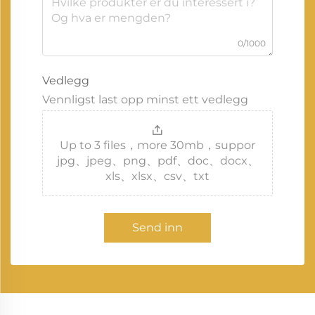
0/1000
Vedlegg
Vennligst last opp minst ett vedlegg
Up to 3 files，more 30mb，suppor
jpg、jpeg、png、pdf、doc、docx、
xls、xlsx、csv、txt
Send inn