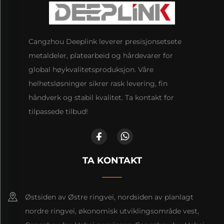
Cangzhou Deeplink leverer presisjonsetsete
metaldeler, platearbeid og hårdevarer for
global høykvalitetsproduksjon. Våre
helhetsløsninger sikrer rask levering, fin
håndverk og stabil kvalitet. Ta kontakt for
tilpassede tilbud!
TA KONTAKT
Østsiden av Østre ringvei, nordsiden av planlagt
nordre ringvei, økonomisk utviklingsområde vest,