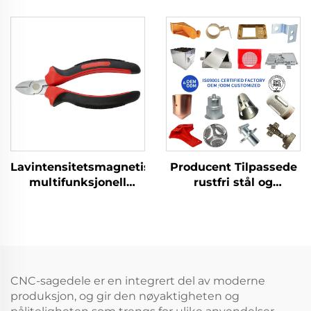
kvadratisk spade med
stansprodukter med
håndtak av glasfiber
platearbeid for
og messing, for bruk i
dypstansede deler
eksplosjonssikre
sektorer
Lavintensitetsmagnetisk
Producent Tilpassede
multifunksjonell
rustfri stål og
manuell verktøy 304
aluminiumsplader
rustfritt stål
Værkstedslaserudskæri
korrosjonsbestandige
Stansning
diagonale kuttertång
Svejsebehandlingservic
CNC-sagedele er en integrert del av moderne
produksjon, og gir den nøyaktigheten og