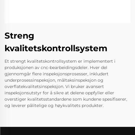
Streng
kvalitetskontrollsystem
Et strengt kvalitetskontrollsystem er implementert i
produksjonen av cnc-bearbeidingsdeler. Hver del
gjennomgår flere inspeksjonsprosesser, inkludert
underprosessinspeksjon, måltaksinspeksjon og
overflatekvalitetsinspeksjon. Vi bruker avansert
inspeksjonsutstyr for å sikre at delene oppfyller eller
overstiger kvalitetsstandardene som kundene spesifiserer,
og leverer pålitelige og høykvalitets produkter.