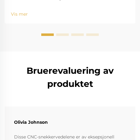
standardverktøy Utfordringen med saltvann, for
eksempel, er velkjent for å bide seg inn og rive ned
Vis mer
standardinstrumenter. Den høye saltholdigheten
fører til r...
Bruerevaluering av
produktet
Olivia Johnson
Disse CNC-snekkervedelene er av eksepsjonell