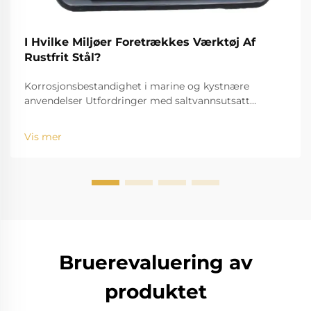
I Hvilke Miljøer Foretrækkes Værktøj Af
Rustfrit Stål?
Korrosjonsbestandighet i marine og kystnære
anvendelser Utfordringer med saltvannsutsatt
standardverktøy Utfordringen med saltvann, for
eksempel, er velkjent for å bide seg inn og rive ned
Vis mer
standardinstrumenter. Den høye saltholdigheten
fører til r...
Bruerevaluering av
produktet