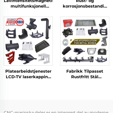
Lavintensitetsmagnetisk
Rust- og
multifunksjonell
korrosjonsbestandig
manuell verktøy 304
304 rustfri
rustfritt stål
stålnøkkeladapter
korrosjonsbestandige
med lav magnetisme
diagonale kuttertång
og offset håndtak
Fabrikk Tilpasset
Platearbeidstjenester
Rustfritt Stål
LCD-TV laserkapping
Platemetall
bøying dyptrekk
Laserkutting Sveising
aluminium kobber
Stansing
stansede deler
Metalldelproduksjon
CNC-masinska deler er en integrert del av moderne