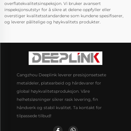
overflatekvalitetsinspeksjon. Vi bruker avansert
inspeksjonsutstyr for å sikre at delene oppfyller eller
overstiger kvalitetsstandardene som kundene spesifiserer,
og leverer pålitelige og høykvalitets produkter.
Cangzhou Deeplink leverer presisjonsetsete
metaldeler, platearbeid og hårdevarer for
global høykvalitetsproduksjon. Våre
helhetsløsninger sikrer rask levering, fin
håndverk og stabil kvalitet. Ta kontakt for
tilpassede tilbud!