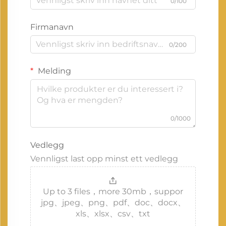
0/100
Firmanavn
0/200
Melding
0/1000
Vedlegg
Vennligst last opp minst ett vedlegg
Up to 3 files，more 30mb，suppor
jpg、jpeg、png、pdf、doc、docx、
xls、xlsx、csv、txt